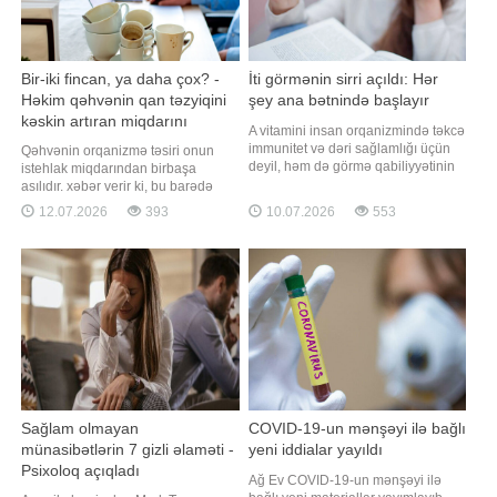
Bir-iki fincan, ya daha çox? -
İti görmənin sirri açıldı: Hər
Həkim qəhvənin qan təzyiqini
şey ana bətnində başlayır
kəskin artıran miqdarını
A vitamini insan orqanizmində təkcə
açıqlayıb
immunitet və dəri sağlamlığı üçün
Qəhvənin orqanizmə təsiri onun
deyil, həm də görmə qabiliyyətinin
istehlak miqdarından birbaşa
formalaşmasında mühüm rol
asılıdır. xəbər verir ki, bu barədə
oynayır. Alimlərin son araşdırması
rusiyalı kardioloq və tibb elmləri
12.07.2026
393
10.07.2026
553
göstərib ki, bu vitaminin törəmələri
namizədi Valentina Baydina nəşrinə
insanın hələ ana bətnində olarkən
verdiyi müsahibədə danışıb. Həkim
iti mərkəzi görməsinin yaranmasına
orqanizmə mənfi təsir göstərə
birbaşa təsir edir. -in məlumatın
biləcək qəhvə miqdarını açıqlayıb.
Valentina Baydina bildirib ki, çox
miqdard
Sağlam olmayan
COVID-19-un mənşəyi ilə bağlı
münasibətlərin 7 gizli əlaməti -
yeni iddialar yayıldı
Psixoloq açıqladı
Ağ Ev COVID-19-un mənşəyi ilə