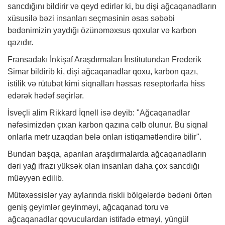
sancdığını bildirir və qeyd edirlər ki, bu dişi ağcaqanadların
xüsusilə bəzi insanları seçməsinin əsas səbəbi
bədənimizin yaydığı özünəməxsus qoxular və karbon
qazıdır.
Fransadakı İnkişaf Araşdırmaları İnstitutundan Frederik
Simar bildirib ki, dişi ağcaqanadlar qoxu, karbon qazı,
istilik və rütubət kimi siqnalları həssas reseptorlarla hiss
edərək hədəf seçirlər.
İsveçli alim Rikkard İqnell isə deyib: "Ağcaqanadlar
nəfəsimizdən çıxan karbon qazına cəlb olunur. Bu siqnal
onlarla metr uzaqdan belə onları istiqamətləndirə bilir".
Bundan başqa, aparılan araşdırmalarda ağcaqanadların
dəri yağ ifrazı yüksək olan insanları daha çox sancdığı
müəyyən edilib.
Mütəxəssislər yay aylarında riskli bölgələrdə bədəni örtən
geniş geyimlər geyinməyi, ağcaqanad toru və
ağcaqanadlar qovuculardan istifadə etməyi, yüngül