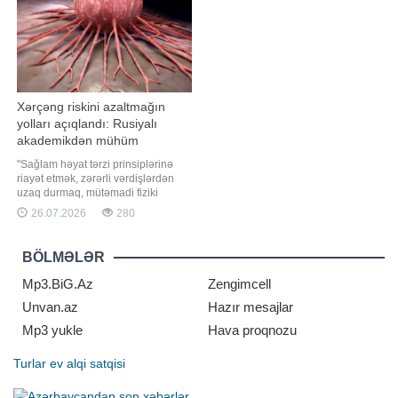
Xərçəng riskini azaltmağın
yolları açıqlandı: Rusiyalı
akademikdən mühüm
tövsiyələr
"Sağlam həyat tərzi prinsiplərinə
riayət etmək, zərərli vərdişlərdən
uzaq durmaq, mütəmadi fiziki
aktivliklə məşğul olmaq və
26.07.2026
280
profilaktik müayinələrdən keçmək
onkoloji xəstəliklərin yaranma
riskini əhəmiyyətli dərəcədə azalda
BÖLMƏLƏR
bilər". xəbər verir ki, bunu "RİA
Novosti"yə müsahibəsind
Mp3.BiG.Az
Zengimcell
Unvan.az
Hazır mesajlar
Mp3 yukle
Hava proqnozu
Turlar
ev alqi satqisi