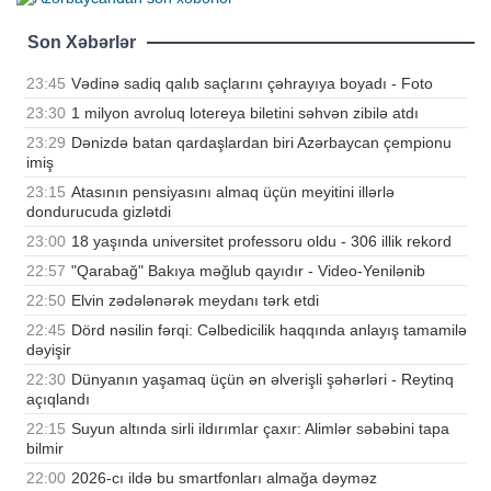
Son Xəbərlər
23:45
Vədinə sadiq qalıb saçlarını çəhrayıya boyadı - Foto
23:30
1 milyon avroluq lotereya biletini səhvən zibilə atdı
23:29
Dənizdə batan qardaşlardan biri Azərbaycan çempionu
imiş
23:15
Atasının pensiyasını almaq üçün meyitini illərlə
dondurucuda gizlətdi
23:00
18 yaşında universitet professoru oldu - 306 illik rekord
22:57
"Qarabağ" Bakıya məğlub qayıdır - Video-Yenilənib
22:50
Elvin zədələnərək meydanı tərk etdi
22:45
Dörd nəsilin fərqi: Cəlbedicilik haqqında anlayış tamamilə
dəyişir
22:30
Dünyanın yaşamaq üçün ən əlverişli şəhərləri - Reytinq
açıqlandı
22:15
Suyun altında sirli ildırımlar çaxır: Alimlər səbəbini tapa
bilmir
22:00
2026-cı ildə bu smartfonları almağa dəyməz