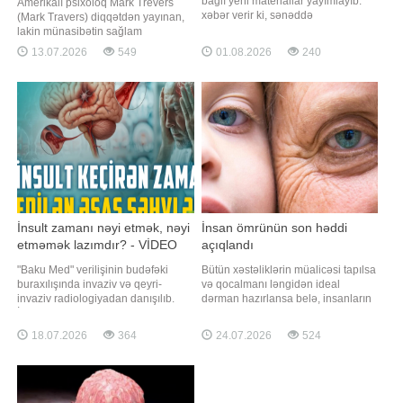
bağlı yeni materiallar yayımlayıb.
Amerikalı psixoloq Mark Trevers
xəbər verir ki, sənəddə
(Mark Travers) diqqətdən yayınan,
koronavirusun laboratoriya mənşəli
lakin münasibətin sağlam
ola biləcəyi iddiasına yer verilib.
olmadığını göstərən yeddi əsas
13.07.2026
549
01.08.2026
240
ABŞ administrasiyasının rəsmi
əlaməti sadalayıb. Qaynarinfo-nun
internet saytında dərc olunan
məlumatına görə, CNBC-də dərc
hesabatda bildirilir ki, virusun bəzi
olunan məqaləsində Trevers bildirib
xüsusiyyətləri təbii ştammlarda
ki, bir çox insan aylarla, hətta illərlə
nadir hallard
sağlam olmayan münasibətlərdə
qalır. Onla
İnsult zamanı nəyi etmək, nəyi
İnsan ömrünün son həddi
etməmək lazımdır? - VİDEO
açıqlandı
"Baku Med" verilişinin budəfəki
Bütün xəstəliklərin müalicəsi tapılsa
buraxılışında invaziv və qeyri-
və qocalmanı ləngidən ideal
invaziv radiologiyadan danışılıb.
dərman hazırlansa belə, insanların
İnsult nədir və hansı hallarda baş
əbədi yaşaması mümkün
verir?. Gənclərdə insultun səbəbləri
olmayacaq. "Qafqazinfo"nun
18.07.2026
364
24.07.2026
524
nələrdir?. Onun ilkin əlamətləri
məlumatına görə, rusiyalı alimlərin
hansılardır?. İnsult zamanı ilk
yeni araşdırması göstərir ki,
yardım necə göstərilməlidir?.
hüceyrələrdə zamanla yığılan
İnsanların insult zamanı ə
təsadüfi DNT mutasiyaları insan
ömrü üçün aşılmas