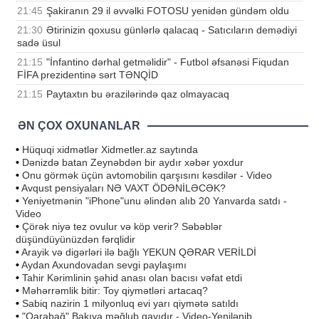
21:45
Şakiranın 29 il əvvəlki FOTOSU yenidən gündəm oldu
21:30
Ətirinizin qoxusu günlərlə qalacaq - Satıcıların demədiyi
sadə üsul
21:15
"İnfantino dərhal getməlidir" - Futbol əfsanəsi Fiqudan
FİFA prezidentinə sərt TƏNQİD
21:15
Paytaxtın bu ərazilərində qaz olmayacaq
ƏN ÇOX OXUNANLAR
•
Hüquqi xidmətlər Xidmetler.az saytında
•
Dənizdə batan Zeynəbdən bir aydır xəbər yoxdur
•
Onu görmək üçün avtomobilin qarşısını kəsdilər - Video
•
Avqust pensiyaları NƏ VAXT ÖDƏNİLƏCƏK?
•
Yeniyetmənin "iPhone"unu əlindən alıb 20 Yanvarda satdı -
Video
•
Çörək niyə tez ovulur və köp verir? Səbəblər
düşündüyünüzdən fərqlidir
•
Arayik və digərləri ilə bağlı YEKUN QƏRAR VERİLDİ
•
Aydan Axundovadan sevgi paylaşımı
•
Tahir Kərimlinin şəhid anası olan bacısı vəfat etdi
•
Məhərrəmlik bitir: Toy qiymətləri artacaq?
•
Sabiq nazirin 1 milyonluq evi yarı qiymətə satıldı
•
"Qarabağ" Bakıya məğlub qayıdır - Video-Yenilənib