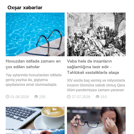
Oxşar xəbərlər
Hovuzdan istifadə zamanı ən
Vəba hələ də insanların
çox edilən səhvlər
sağlamlığına təsir edir -
Təhlükəli xəstəliklərlə əlaqə
Yay aylarında hovuzlardan istifadə
tapıldı
geniş yayılsa da, gigiyena
XIV əsrdə baş vermiş və milyonlarla
qaydalarına əməl olunmadıqda
insanın ölümünə səbəb olmuş Qara
müxtəlif infeksiyalara yoluxma riski
ölüm pandemiyası zamanı yaranan
artır. xəbər verir ki, hovuza
genetik dəyişikliklər bu gün də
01.08.2026
230
27.07.2026
310
girməzdən əvvəl və çıxdıqdan sonra
insan orqanizminin təhlükəli
duş qəbul etmək, hovuz kənarında
infeksiyalara qarşı mübarizəsində
ayaqyalın gəzməmək və şəxsi
mühüm rol oynayır. Lakin alimlər
dəsmal, başmaqdan istifadə etmək
bildirirlər ki, bunun mənfi tərəfi də
vacibdir. Bu
var. Qaynarinfo xəbər verir ki,
genetikləri