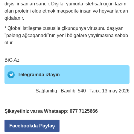
dişisi insanları sancır. Dişilər yumurta istehsalı üçün lazım
olan proteini əldə etmək məqsədilə insan və heyvanlardan
qidalanır.
* Qlobal istiləşmə xüsusilə çikunqunya virusunu daşıyan
"pələng ağcaqanadı"nın yeni bölgələrə yayılmasına səbəb
olur.
BiG.Az
Telegramda izləyin
Sağlamlıq
Baxılıb: 540 Tarix: 13 may 2026
Şikayətiniz varsa Whatsapp:
077 7125666
Facebookda Paylaş