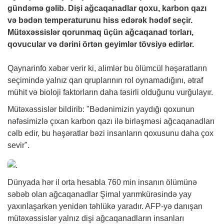
gündəmə gəlib. Dişi ağcaqanadlar qoxu, karbon qazı
və bədən temperaturunu hiss edərək hədəf seçir.
Mütəxəssislər qorunmaq üçün ağcaqanad torları,
qovucular və dərini örtən geyimlər tövsiyə edirlər.
Qaynarinfo
xəbər
verir ki, alimlər bu ölümcül həşəratların
seçimində yalnız qan qruplarının rol oynamadığını, ətraf
mühit və bioloji faktorların daha təsirli olduğunu vurğulayır.
Mütəxəssislər bildirib: "Bədənimizin yaydığı qoxunun
nəfəsimizlə çıxan karbon qazı ilə birləşməsi ağcaqanadları
cəlb edir, bu həşəratlar bəzi insanların qoxusunu daha çox
sevir".
Dünyada hər il orta hesabla 760 min insanın ölümünə
səbəb olan ağcaqanadlar Şimal yarımkürəsində yay
yaxınlaşarkən yenidən təhlükə yaradır. AFP-yə danışan
mütəxəssislər yalnız dişi ağcaqanadların insanları