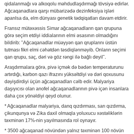
qidalanmağı və alkoqolu məhdudlaşdırmağı tövsiyə edirlər.
Ağcaqanadlara qarşı mübarizədə dezinfeksiya işləri
aparılsa da, elm dünyası genetik tədqiqatları davam etdirir.
Fransız mütəxəssis Simar ağcaqanadların qan qrupuna
görə seçim etdiyi iddialarının elmi əsasının olmadığını
bildirib: "Ağcaqanadlar müəyyən qan qruplarını üstün
tutması fikri elmi cəhətdən təsdiqlənməyib. Onların seçimi
qan qrupu, saç, dəri və göz rəngi ilə bağlı deyil".
Araşdırmalara görə, pivə içmək də bədən temperaturunu
artırdığı, karbon qazı ifrazını yüksəltdiyi və dəri qoxusunu
dəyişdirdiyi üçün ağcaqanadları cəlb edir. Malyariya
daşıyıcısı olan anofel ağcaqanadlarının pivə içən insanlara
daha çox yönəldiyi qeyd olunur.
* Ağcaqanadlar malyariya, danq qızdırması, sarı qızdırma,
çikunqunya və Zika daxil olmaqla yoluxucu xəstəliklərin
təxminən 17%-nin yayılmasında rol oynayır.
* 3500 ağcaqanad növündən yalnız təxminən 100 növün