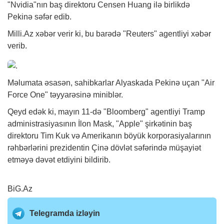
"Nvidia"nın baş direktoru Censen Huang ilə birlikdə
Pekinə səfər edib.
Milli.Az
xəbər
verir ki, bu barədə "Reuters" agentliyi xəbər
verib.
Məlumata əsasən, sahibkarlar Alyaskada Pekinə uçan "Air
Force One" təyyarəsinə miniblər.
Qeyd edək ki, mayın 11-də "Bloomberg" agentliyi Tramp
administrasiyasının İlon Mask, "Apple" şirkətinin baş
direktoru Tim Kuk və Amerikanın böyük korporasiyalarının
rəhbərlərini prezidentin Çinə dövlət səfərində müşayiət
etməyə dəvət etdiyini bildirib.
BiG.Az
Telegramda izləyin