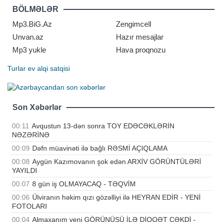
biləcəyindən narahat olduğunu
BÖLMƏLƏR
bildirib. "Report" Serbiya mediasına
istinadən xəbər verir ki, bu barədə
Mp3.BiG.Az
Zengimcell
Vuçi
Unvan.az
Hazır mesajlar
Mp3 yukle
Hava proqnozu
Turlar
ev alqi satqisi
Son Xəbərlər
00:11
Avqustun 13-dən sonra TOY EDƏCƏKLƏRİN
NƏZƏRİNƏ
00:09
Dəfn müavinəti ilə bağlı RƏSMİ AÇIQLAMA
00:08
Aygün Kazımovanın şok edən ARXİV GÖRÜNTÜLƏRİ
YAYILDI
00:07
8 gün iş OLMAYACAQ - TƏQVİM
00:06
Ülviranın həkim qızı gözəlliyi ilə HEYRAN EDİR - YENİ
FOTOLARI
00:04
Almaxanım yeni GÖRÜNÜŞÜ İLƏ DİQQƏT ÇƏKDİ -