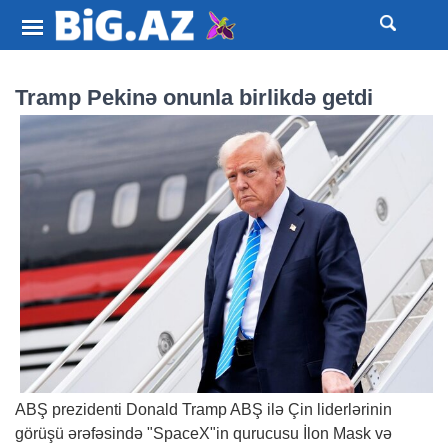
Tramp Pekinə onunla birlikdə getdi
ABŞ prezidenti Donald Tramp ABŞ ilə Çin liderlərinin
görüşü ərəfəsində "SpaceX"in qurucusu İlon Mask və