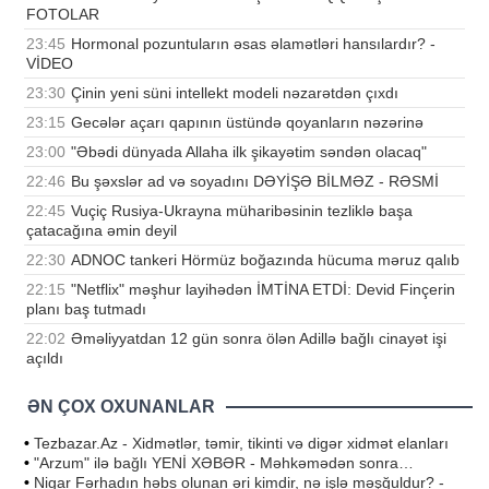
FOTOLAR
23:45
Hormonal pozuntuların əsas əlamətləri hansılardır? -
VİDEO
23:30
Çinin yeni süni intellekt modeli nəzarətdən çıxdı
23:15
Gecələr açarı qapının üstündə qoyanların nəzərinə
23:00
"Əbədi dünyada Allaha ilk şikayətim səndən olacaq"
22:46
Bu şəxslər ad və soyadını DƏYİŞƏ BİLMƏZ - RƏSMİ
22:45
Vuçiç Rusiya-Ukrayna müharibəsinin tezliklə başa
çatacağına əmin deyil
22:30
ADNOC tankeri Hörmüz boğazında hücuma məruz qalıb
22:15
"Netflix" məşhur layihədən İMTİNA ETDİ: Devid Finçerin
planı baş tutmadı
22:02
Əməliyyatdan 12 gün sonra ölən Adillə bağlı cinayət işi
açıldı
ƏN ÇOX OXUNANLAR
•
Tezbazar.Az - Xidmətlər, təmir, tikinti və digər xidmət elanları
•
"Arzum" ilə bağlı YENİ XƏBƏR - Məhkəmədən sonra…
•
Nigar Fərhadın həbs olunan əri kimdir, nə işlə məşğuldur? -