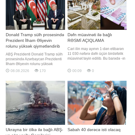
avqustun 18-dən
Donald Tramp sülh prosesində
Dəfn müavinəti ilə bağlı
Prezident İlham Əliyevin
RƏSMİ AÇIQLAMA
rolunu yüksək qiymətləndirib
Cari ilin may ayının 1-dən etibarən
11 030 nəfərə dəfn üçün birdəfəlik
ABŞ Prezidenti Donald Tramp sülh
müavinət təyin edilib. Bu barədə -ın
prosesində Azərbaycan Prezidenti
sorğusuna cavab olaraq Dövlət
İlham Əliyevin rolunu yüksək
Sosial Müdafiə Fondundan
qiymətləndirib. "Report" xəbər verir
08.08.2026
170
00:09
0
məlumat verilib. Bildirilib ki, 2026-cı
ki, ABŞ Prezidenti bu barədə
il mayın 1-dən dəfn üçün birdəfəlik
Azərbaycan lideri ilə telefon
müavinətin proaktiv qaydada təyin
danışığı zamanı bildirib. Telefon
edilməsinə başlanılıb və həmi
danışığı zamanı 2025-ci il avqustun
8-də Vaşinqtonda keçirilmiş v
Ukrayna bir ölkə ilə bağlı ABŞ-
Sabah 40 dərəcə isti olacaq