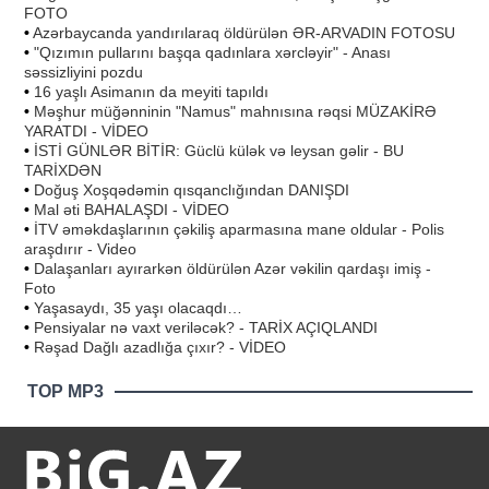
FOTO
•
Azərbaycanda yandırılaraq öldürülən ƏR-ARVADIN FOTOSU
•
"Qızımın pullarını başqa qadınlara xərcləyir" - Anası
səssizliyini pozdu
•
16 yaşlı Asimanın da meyiti tapıldı
•
Məşhur müğənninin "Namus" mahnısına rəqsi MÜZAKİRƏ
YARATDI - VİDEO
•
İSTİ GÜNLƏR BİTİR: Güclü külək və leysan gəlir - BU
TARİXDƏN
•
Doğuş Xoşqədəmin qısqanclığından DANIŞDI
•
Mal əti BAHALAŞDI - VİDEO
•
İTV əməkdaşlarının çəkiliş aparmasına mane oldular - Polis
araşdırır - Video
•
Dalaşanları ayırarkən öldürülən Azər vəkilin qardaşı imiş -
Foto
•
Yaşasaydı, 35 yaşı olacaqdı…
•
Pensiyalar nə vaxt veriləcək? - TARİX AÇIQLANDI
•
Rəşad Dağlı azadlığa çıxır? - VİDEO
TOP MP3