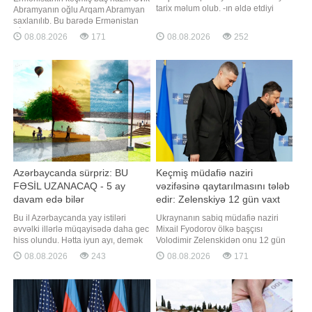
tarix məlum olub. -ın əldə etdiyi
Abramyanın oğlu Arqam Abramyan
məlumata görə, Bakı, Sumqayıt
saxlanılıb. Bu barədə Ermənistan
şəhərləri və Abşeron rayonu üzrə
KİV-ə istinadən məlumat verir. Qeyd
08.08.2026
171
08.08.2026
252
pensiyalar avqustun 14-də
edilir ki, A.Abramyan "Çiçəklənən
ödəniləcək. Xatırladaq ki, ötən ay
Ermənistan" Partiyasının lideri
da eyni tarixdə pensiyalar
Qaqik Sarukyanın kürəkənidir. Daha
ödənilmişdi. Respublikanın digər
əvvəl Ermənistan İstintaq
bölgələri üzrə
Komitəsinin bildirdiyinə görə
Azərbaycanda sürpriz: BU
Keçmiş müdafiə naziri
FƏSİL UZANACAQ - 5 ay
vəzifəsinə qaytarılmasını tələb
davam edə bilər
edir: Zelenskiyə 12 gün vaxt
verildi
Bu il Azərbaycanda yay istiləri
Ukraynanın sabiq müdafiə naziri
əvvəlki illərlə müqayisədə daha gec
Mixail Fyodorov ölkə başçısı
hiss olundu. Hətta iyun ayı, demək
Volodimir Zelenskidən onu 12 gün
olar, sərin və yağışlı keçdi. Bildirilir
ərzində yenidən vəzifəsinə bərpa
08.08.2026
243
08.08.2026
171
ki, belə olduğu halda yay mövsümü
etməsini tələb edib. xəbər verir ki,
oktyabra qədər uzana bilər. Yay
bu barədə o, öz keçmiş müavini
mövsümü uzanacaqmı? Yaxın
Sergey Sternenkoya verdiyi
aylarda hava durumu necə olacaq?.
müsahibəsində bildirib. Fyodorov
-a danışan "Səma və Eko"
qeyd edib ki, gələcək planlarını