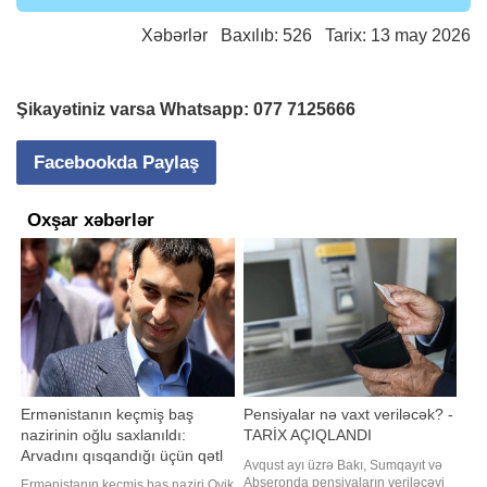
Xəbərlər
Baxılıb: 526 Tarix: 13 may 2026
Şikayətiniz varsa Whatsapp:
077 7125666
Facebookda Paylaş
Oxşar xəbərlər
Ermənistanın keçmiş baş
Pensiyalar nə vaxt veriləcək? -
nazirinin oğlu saxlanıldı:
TARİX AÇIQLANDI
Arvadını qısqandığı üçün qətl
Avqust ayı üzrə Bakı, Sumqayıt və
sifariş etdi
Abşeronda pensiyaların veriləcəyi
Ermənistanın keçmiş baş naziri Ovik