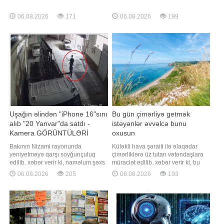
kəsişməsinədək olan hissəsində
yayıb. Belə ki, təmir-quraşdırma
aidiyyəti qurum tərəfindən aparılan
işləri ilə əlaqədar sabah saat 10:00-
06.08.2026
171
06.08.2026
199
təmir işləri ilə əlaqədar nəqliyyat
dan işlər yekunlaşanadək Sabunçu
vasitələrinin hərəkətinə
qəsəbəsinin Ə. Dadaşov, Y. Saratov,
məhdudiyyət tətbiq edilir. BİG.AZ
M. Kalinin, Ş. Rustaveli, M.
xəbər verir ki, bu barədə
İbrahimov küçələrinin və Bakıxano
Azərbaycan Yerüst
Uşağın əlindən "iPhone 16"sını
Bu gün çimərliyə getmək
alıb "20 Yanvar"da satdı -
istəyənlər əvvəlcə bunu
Kamera GÖRÜNTÜLƏRİ
oxusun
Bakının Nizami rayonunda
Küləkli hava şəraiti ilə əlaqədar
yeniyetməyə qarşı soyğunçuluq
çimərliklərə üz tutan vətəndaşlara
edilib. xəbər verir ki, naməlum şəxs
müraciət edilib. xəbər verir ki, bu
zərərçəkənin əlində olan, dəyəri
barədə Fövqəladə Hallar Nazirliyi
06.08.2026
205
06.08.2026
193
1750 manat təşkil edən "iPhone 16"
(FHN) məlumat yayıb. Bildirilib ki,
mobil telefonu alaraq hadisə
gün ərzində Bakıda və Abşeron
yerindən uzaqlaşıb. Nizami Rayon
yarımadasında küləkli hava
Polis İdarəsinin 24-cü Polis
şəraitinin müşahidə ediləcəyini
Şöbəsinin əməkdaşlarının
nəzərə alaraq, Fövqəladə Hallar
keçirdikləri tədbirlərl
Nazirliy