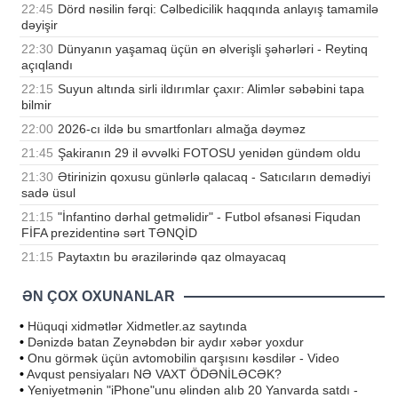
22:45
Dörd nəsilin fərqi: Cəlbedicilik haqqında anlayış tamamilə
dəyişir
22:30
Dünyanın yaşamaq üçün ən əlverişli şəhərləri - Reytinq
açıqlandı
22:15
Suyun altında sirli ildırımlar çaxır: Alimlər səbəbini tapa
bilmir
22:00
2026-cı ildə bu smartfonları almağa dəyməz
21:45
Şakiranın 29 il əvvəlki FOTOSU yenidən gündəm oldu
21:30
Ətirinizin qoxusu günlərlə qalacaq - Satıcıların demədiyi
sadə üsul
21:15
"İnfantino dərhal getməlidir" - Futbol əfsanəsi Fiqudan
FİFA prezidentinə sərt TƏNQİD
21:15
Paytaxtın bu ərazilərində qaz olmayacaq
ƏN ÇOX OXUNANLAR
•
Hüquqi xidmətlər Xidmetler.az saytında
•
Dənizdə batan Zeynəbdən bir aydır xəbər yoxdur
•
Onu görmək üçün avtomobilin qarşısını kəsdilər - Video
•
Avqust pensiyaları NƏ VAXT ÖDƏNİLƏCƏK?
•
Yeniyetmənin "iPhone"unu əlindən alıb 20 Yanvarda satdı -