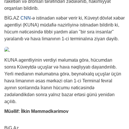
raketləri və dronları tərəfindən zədələnib, hakimiyyət
orqanları bildirib.
BİG.AZ
CNN
-ə istinadən xəbər verir ki, Küveyt dövlət xəbər
agentliyi (KUNA) müdafiə nazirliyinə istinadən bildirib ki,
hücum nəticəsində tibbi yardım alan "bir sıra insanlar"
yaralanıb və hava limanının 1-ci terminalına ziyan dəyib.
KUNA agentliyinin verdiyi məlumata görə, hücumdan
sonra Küveytdə uçuşlar və hava nəqliyyatı dayandırılıb.
Yerli medianın məlumatına görə, beynəlxalq uçuşlar üçün
hava limanının əsas mərkəzi olan 1-ci Terminal fevral
ayının sonlarında İranın hücumu nəticəsində
zədələndikdən sonra yalnız bazar ertəsi günü yenidən
açılıb.
Müəllif: İlkin Məmmədkərimov
BiG.Az