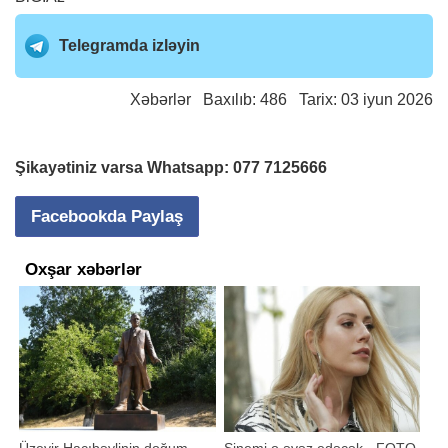
Telegramda izləyin
Xəbərlər
Baxılıb: 486 Tarix: 03 iyun 2026
Şikayətiniz varsa Whatsapp:
077 7125666
Facebookda Paylaş
Oxşar xəbərlər
Üzeyir Hacıbəylinin doğum
Sinemi o əvəz edəcək - FOTO