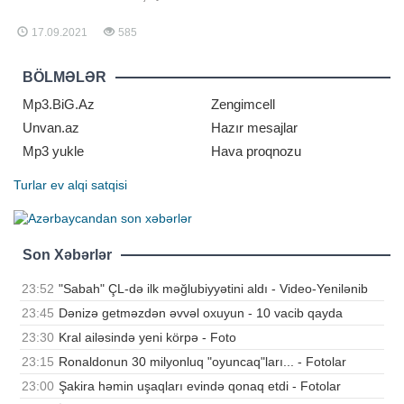
xəstəxanasının yarımintensiv
terapiya şöbəsinə köçürülüb.
17.09.2021
585
Braziliyalı futbol əfsanəsinin qırtlaq
bölgəsində problemlər aşkar edilib.
Ağırlaşmanın müvəqqəti olduğu,
BÖLMƏLƏR
xüsusi müalicə və qulluq sayəsind
Mp3.BiG.Az
Zengimcell
Unvan.az
Hazır mesajlar
Mp3 yukle
Hava proqnozu
Turlar
ev alqi satqisi
Son Xəbərlər
23:52
"Sabah" ÇL-də ilk məğlubiyyətini aldı - Video-Yenilənib
23:45
Dənizə getməzdən əvvəl oxuyun - 10 vacib qayda
23:30
Kral ailəsində yeni körpə - Foto
23:15
Ronaldonun 30 milyonluq "oyuncaq"ları... - Fotolar
23:00
Şakira həmin uşaqları evində qonaq etdi - Fotolar