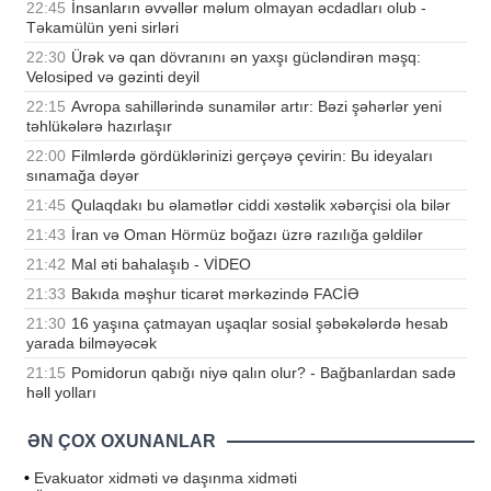
22:45
İnsanların əvvəllər məlum olmayan əcdadları olub -
Təkamülün yeni sirləri
22:30
Ürək və qan dövranını ən yaxşı gücləndirən məşq:
Velosiped və gəzinti deyil
22:15
Avropa sahillərində sunamilər artır: Bəzi şəhərlər yeni
təhlükələrə hazırlaşır
22:00
Filmlərdə gördüklərinizi gerçəyə çevirin: Bu ideyaları
sınamağa dəyər
21:45
Qulaqdakı bu əlamətlər ciddi xəstəlik xəbərçisi ola bilər
21:43
İran və Oman Hörmüz boğazı üzrə razılığa gəldilər
21:42
Mal əti bahalaşıb - VİDEO
21:33
Bakıda məşhur ticarət mərkəzində FACİƏ
21:30
16 yaşına çatmayan uşaqlar sosial şəbəkələrdə hesab
yarada bilməyəcək
21:15
Pomidorun qabığı niyə qalın olur? - Bağbanlardan sadə
həll yolları
ƏN ÇOX OXUNANLAR
•
Evakuator xidməti və daşınma xidməti