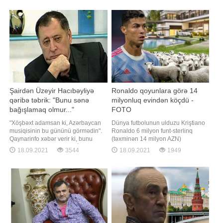
edilməsinin görüntülərini əldə edib.
Onun sözlərinə görə, bu çərçivədə
Videodan görünür ki, o,
Azərbaycan və Liviyada hərbi təlim,
aeroportdan Daxili İşlər Nazirliyi
yardım və məsləhətçilik fəaliyyətlər
əməkdaşları tərəfindən maşına
yerləşdirilərək aidiyyət
Şairdən Üzeyir Hacıbəyliyə
Ronaldo qoyunlara görə 14
qəribə təbrik: "Bunu sənə
milyonluq evindən köçdü -
bağışlamaq olmur..."
FOTO
"Xöşbəxt adamsan ki, Azərbaycan
Dünya futbolunun ulduzu Kriştiano
musiqisinin bu gününü görmədin".
Ronaldo 6 milyon funt-sterlinq
Qaynarinfo xəbər verir ki, bunu
(təxminən 14 milyon AZN)
nəğməkar şair, Əməkdar İncəsənət
dəyərindəki malikanəsindən
18.09.2021
3544
18.09.2021
1949
Xadimi Baba Vəziroğlu dahi
köçmək məcburiyyətində qalıb.
bəstəkar Üzeyir Hacıbəylini ad
xəbər verir ki, buna səbəb
günü ilə əlaqədar təbrikdə yazıb.
futbolçunun həyat yoldaşı Corcino
Şair bildirib ki, Üzeyir bəyin vaxtsız
Rodriqez və 4 övladı ilə birlikdə
ölümü ilə Azərbaycan musiqis
yaşadığı villanın ətrafında qoyun
sürüsünün olmasıdır. Ronald