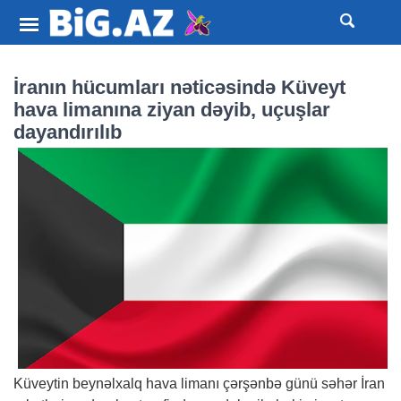
İranın hücumları nəticəsində Küveyt
hava limanına ziyan dəyib, uçuşlar
dayandırılıb
Küveytin beynəlxalq hava limanı çərşənbə günü səhər İran