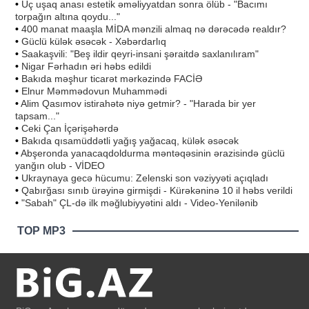
•
Üç uşaq anası estetik əməliyyatdan sonra ölüb - "Bacımı
torpağın altına qoydu..."
•
400 manat maaşla MİDA mənzili almaq nə dərəcədə realdır?
•
Güclü külək əsəcək - Xəbərdarlıq
•
Saakaşvili: "Beş ildir qeyri-insani şəraitdə saxlanılıram"
•
Nigar Fərhadın əri həbs edildi
•
Bakıda məşhur ticarət mərkəzində FACİƏ
•
Elnur Məmmədovun Muhammədi
•
Alim Qasımov istirahətə niyə getmir? - "Harada bir yer
tapsam..."
•
Ceki Çan İçərişəhərdə
•
Bakıda qısamüddətli yağış yağacaq, külək əsəcək
•
Abşeronda yanacaqdoldurma məntəqəsinin ərazisində güclü
yanğın olub - VİDEO
•
Ukraynaya gecə hücumu: Zelenski son vəziyyəti açıqladı
•
Qabırğası sınıb ürəyinə girmişdi - Kürəkəninə 10 il həbs verildi
•
"Sabah" ÇL-də ilk məğlubiyyətini aldı - Video-Yenilənib
TOP MP3