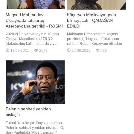
Maqsud Mahmudov
Köçəryan Moskvaya gedə
Ukraynada tutularaq
bilməyəcək - QADAĞAN
Azərbaycana gətirildi - RƏSMİ
EDİLDİ
2020-ci ilin yanvar ayının 10-dan
Məhkəmə Ermənistanın keçmiş
Cinayət Məcəlləsinin 178.3.2
prezidenti, "Hayastan" blokunun
(dələduzluq külli miqdarda ziyan
rəhbəri Robert Köçəryanı ölkədən
vurmaqla törədildikdə) maddəsi ilə
çıxmasını qadağan edib. APA-nın
18.09.2021
2678
17.09.2021
999
Daxili İşlər Nazirliyi tərəfindən
məlumatına görə, bu barədə
beynəlxalq axtarışa verilmiş
"Hayastan" blokunun mətbuat
Mahmudov Maqsud Soltan oğlu bu
xidməti məlumat yayıb. Bildirilib ki,
il iyul ayında Ukrayna Respublikası
təxminən bir həftə əvvəl Rusiyanın
ərazisində tutulub. Bu barədə Baş
hakim "Vahid Rusiya"
Prokurorlu
Pelenin səhhəti yenidən
pisləşib
Futbol üzrə üçqat dünya çempionu
Pelenin səhhəti yenidən pisləşib. O,
San-Pauludakı "Albert Enşteyn"