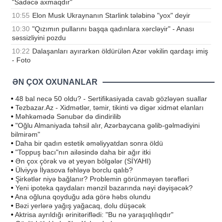
"Sadəcə axmaqdır"
10:55
Elon Musk Ukraynanın Starlink tələbinə "yox" deyir
10:30
"Qızımın pullarını başqa qadınlara xərcləyir" - Anası
səssizliyini pozdu
10:22
Dalaşanları ayırarkən öldürülən Azər vəkilin qardaşı imiş
- Foto
ƏN ÇOX OXUNANLAR
•
48 bal necə 50 oldu? - Sertifikasiyada cavab gözləyən suallar
•
Tezbazar.Az - Xidmətlər, təmir, tikinti və digər xidmət elanları
•
Məhkəmədə Sənubər də dindirilib
•
"Oğlu Almaniyada təhsil alır, Azərbaycana gəlib-gəlmədiyini
bilmirəm"
•
Daha bir qadın estetik əməliyyatdan sonra öldü
•
"Toppuş bacı"nın ailəsində daha bir ağır itki
•
Ən çox çörək və ət yeyən bölgələr (SİYAHI)
•
Ülviyyə İlyasova fəhləyə borclu qalıb?
•
Şirkətlər niyə bağlanır? Problemin görünməyən tərəfləri
•
Yeni ipoteka qaydaları mənzil bazarında nəyi dəyişəcək?
•
Ana oğluna qoyduğu ada görə həbs olundu
•
Bəzi yerlərə yağış yağacaq, dolu düşəcək
•
Aktrisa ayrıldığı ərinitəriflədi: "Bu nə yaraşıqlılıqdır"