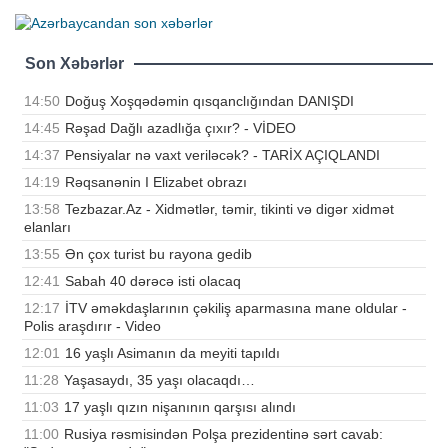
Son Xəbərlər
14:50
Doğuş Xoşqədəmin qısqanclığından DANIŞDI
14:45
Rəşad Dağlı azadlığa çıxır? - VİDEO
14:37
Pensiyalar nə vaxt veriləcək? - TARİX AÇIQLANDI
14:19
Rəqsanənin I Elizabet obrazı
13:58
Tezbazar.Az - Xidmətlər, təmir, tikinti və digər xidmət
elanları
13:55
Ən çox turist bu rayona gedib
12:41
Sabah 40 dərəcə isti olacaq
12:17
İTV əməkdaşlarının çəkiliş aparmasına mane oldular -
Polis araşdırır - Video
12:01
16 yaşlı Asimanın da meyiti tapıldı
11:28
Yaşasaydı, 35 yaşı olacaqdı…
11:03
17 yaşlı qızın nişanının qarşısı alındı
11:00
Rusiya rəsmisindən Polşa prezidentinə sərt cavab: