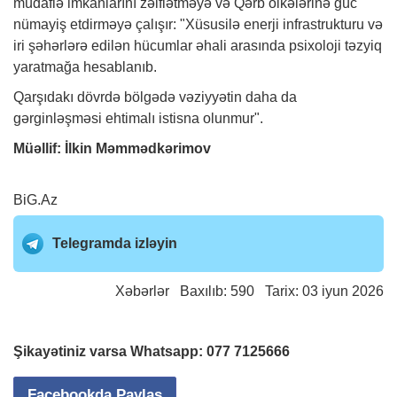
müdafiə imkanlarını zəiflətməyə və Qərb ölkələrinə güc
nümayiş etdirməyə çalışır: "Xüsusilə enerji infrastrukturu və
iri şəhərlərə edilən hücumlar əhali arasında psixoloji təzyiq
yaratmağa hesablanıb.
Qarşıdakı dövrdə bölgədə vəziyyətin daha da
gərginləşməsi ehtimalı istisna olunmur".
Müəllif: İlkin Məmmədkərimov
BiG.Az
Telegramda izləyin
Xəbərlər
Baxılıb: 590 Tarix: 03 iyun 2026
Şikayətiniz varsa Whatsapp:
077 7125666
Facebookda Paylaş