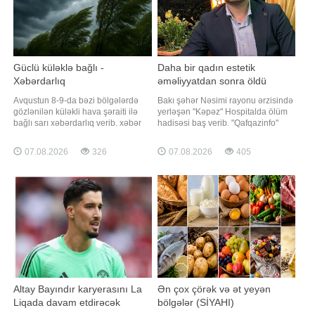
Güclü küləklə bağlı -
Daha bir qadın estetik
Xəbərdarlıq
əməliyyatdan sonra öldü
Avqustun 8-9-da bəzi bölgələrdə
Bakı şəhər Nəsimi rayonu ərzisində
gözlənilən küləkli hava şəraiti ilə
yerləşən "Kəpəz" Hospitalda ölüm
bağlı sarı xəbərdarlıq verib. xəbər
hadisəsi baş verib. "Qafqazinfo"
verir ki, bu barədə Milli
xəbər verir ki, Almaniya vətəndaşı
Hidrometeorologiya Xidməti
olan Türkiyə əsilli Tulin Turp dünən
07.08.2026
326
07.08.2026
405
məlumat yayıb. Bildirilib ki,
tibb müəssisəsində keçirdiyi plastik
Naxçıvan MR, Cəbrayıl, Goranboy,
əməliyyatdan sonra vəfat edib.
Naftalan, Daşkəsən, Mingəçevir,
Bildirilib ki, Tulin Turp klinikada
Cəlilabad, Biləsuvar, Hacıqabul,
esteti
Xaçmaz, Siyəzən
Altay Bayındır karyerasını La
Ən çox çörək və ət yeyən
Liqada davam etdirəcək
bölgələr (SİYAHI)