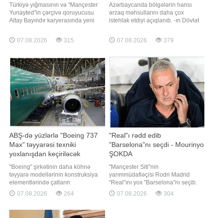
Türkiyə yığmasının və "Mançester
Azərbaycanda bölgələrin hansı
Yunayted"in çərçivə qoruyucusu
ərzaq məhsullarını daha çox
Altay Bayındır karyerasında yeni
istehlak etdiyi açıqlanıb. -ın Dövlət
səhifə açır. xəbər verir ki, təcrübəli
Statistika Komitəsindən əldə etdiyi
qapıçı İspaniyanın "Selta" klubu ilə
məlumata görə, son dövrlər iqtisadi
07.08.2026
315
07.08.2026
379
razılığa gəlib. 28 yaşlı qolkiper La
rayonlar üzrə qida məhsullarının
Liqa təmsilçisinin heyətində icarə
adambaşına istehlakında ciddi
əsasında forma geyinəcək. Tərəflər
fərqlər müşahidə olunub. Belə ki,
arasınd
çörək və çörək məhsullarının (una
çevirməklə
ABŞ-də yüzlərlə "Boeing 737
"Real"ı rədd edib
Max" təyyarəsi texniki
"Barselona"nı seçdi - Mourinyo
yoxlanışdan keçiriləcək
ŞOKDA
"Boeing" şirkətinin daha köhnə
"Mançester Siti"nin
təyyarə modellərinin konstruksiya
yarımmüdafiəçisi Rodri Madrid
elementlərində çatların
"Real"ını yox "Barselona"nı seçib.
aşkarlanmasından sonra, ABŞ-nin
xəbər verir ki, onun "Real"a
07.08.2026
264
07.08.2026
304
Federal Mülki Aviasiya İdarəsi (FAA)
keçidinin ilkin razılaşmaya
yüzlərlə "Boeing 737 Max" hava
baxmayaraq niyə baş tutmadığı
gəmisinin yoxlanılması barədə
məlum olub. Qeyd olunur ki, Rodri