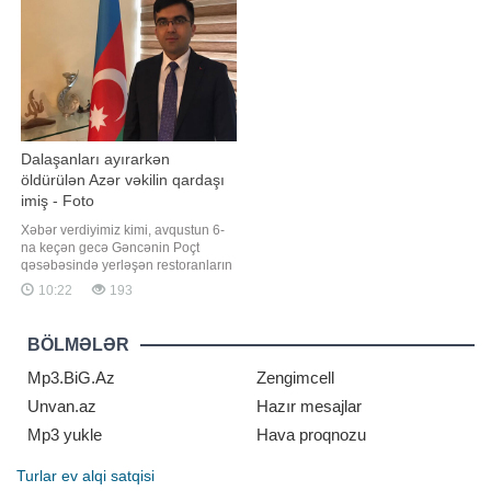
təlimat verib. xəbər verir ki, bu
"Real"la sövdələşməyə 100 faiz razı
barədə ABŞ-nin federal reyestrini
olub. "Siti"
Dalaşanları ayırarkən
öldürülən Azər vəkilin qardaşı
imiş - Foto
Xəbər verdiyimiz kimi, avqustun 6-
na keçən gecə Gəncənin Poçt
qəsəbəsində yerləşən restoranların
birində baş verən kütləvi dava
10:22
193
zamanı 1983-cü il təvəllüdlü Azər
Arzu oğlu Yusifov qətlə yetirilib.
"Qafqazinfo"nun məlumatına görə,
BÖLMƏLƏR
öldürülən şəxs Gəncə və ətraf
rayonlarda tanınmış vəkil ola
Mp3.BiG.Az
Zengimcell
Unvan.az
Hazır mesajlar
Mp3 yukle
Hava proqnozu
Turlar
ev alqi satqisi