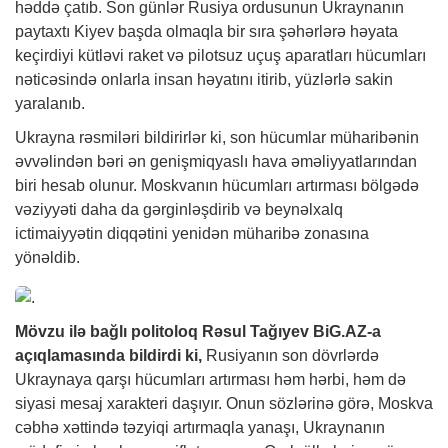
həddə çatıb. Son günlər Rusiya ordusunun Ukraynanın
paytaxtı Kiyev başda olmaqla bir sıra şəhərlərə həyata
keçirdiyi kütləvi raket və pilotsuz uçuş aparatları hücumları
nəticəsində onlarla insan həyatını itirib, yüzlərlə sakin
yaralanıb.
Ukrayna rəsmiləri bildirirlər ki, son hücumlar müharibənin
əvvəlindən bəri ən genişmiqyaslı hava əməliyyatlarından
biri hesab olunur. Moskvanın hücumları artırması bölgədə
vəziyyəti daha da gərginləşdirib və beynəlxalq
ictimaiyyətin diqqətini yenidən müharibə zonasına
yönəldib.
Mövzu ilə bağlı politoloq Rəsul Tağıyev
BiG.AZ
-a
açıqlamasında bildirdi ki,
Rusiyanın son dövrlərdə
Ukraynaya qarşı hücumları artırması həm hərbi, həm də
siyasi mesaj xarakteri daşıyır. Onun sözlərinə görə, Moskva
cəbhə xəttində təzyiqi artırmaqla yanaşı, Ukraynanın