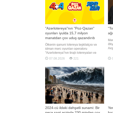
"Azərlotereya"nın "Poz-Qazan"
"To
oyunları iyulda 15,7 milyon
ağı
manatdan çox uduş qazandırıb
Mər
Əli
Ölkənin qanuni lotereya təşkilatçısı və
Axş
idman mərc oyunları operatoru
88 
"Azərlotereya"nın tirajlı lotereyaları və
ki,
"Poz-Qazan" oyunları üzrə iyul ayında
07.08.2026
221
0
onk
növbəti böyük uduşlar qeydə alınıb. Belə
202
ki, ötən ay tirajlı lotereyalar arasında ən
isə
böyük uduş "Super Keno" oyununda
qazanılıb
2024-cü ildəki dəhşətli sunami: Bir
Yen
neçə saat ərzində 230 mindən çox
baz