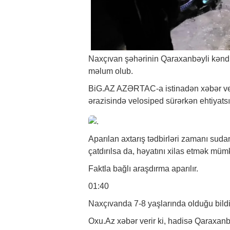
Naxçıvan şəhərinin Qaraxanbəyli kəndin
məlum olub.
BiG.AZ
AZƏRTAC-a istinadən
xəbər
ve
ərazisində velosiped sürərkən ehtiyats
Aparılan axtarış tədbirləri zamanı su
çatdırılsa da, həyatını xilas etmək mü
Faktla bağlı araşdırma aparılır.
01:40
Naxçıvanda 7-8 yaşlarında olduğu bild
Oxu.Az xəbər verir ki, hadisə Qaraxanb