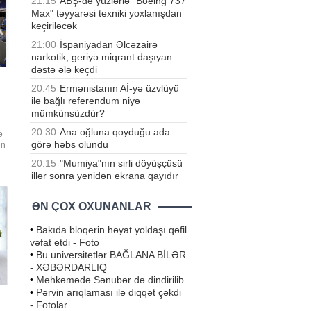
21:15
ABŞ-də yüzlərlə "Boeing 737
Max" təyyarəsi texniki yoxlanışdan
keçiriləcək
21:00
İspaniyadan Əlcəzairə
narkotik, geriyə miqrant daşıyan
dəstə ələ keçdi
20:45
Ermənistanın Aİ-yə üzvlüyü
ilə bağlı referendum niyə
mümkünsüzdür?
20:30
Ana oğluna qoyduğu ada
ə
görə həbs olundu
in
20:15
"Mumiya"nın sirli döyüşçüsü
in
illər sonra yenidən ekrana qayıdır
ƏN ÇOX OXUNANLAR
•
Bakıda bloqerin həyat yoldaşı qəfil
vəfat etdi - Foto
•
Bu universitetlər BAĞLANA BİLƏR
- XƏBƏRDARLIQ
•
Məhkəmədə Sənubər də dindirilib
•
Pərvin arıqlaması ilə diqqət çəkdi
- Fotolar