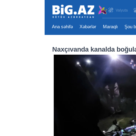
Valyuta
Ana səhifə
Xəbərlər
Maraqlı
Şou b
Naxçıvanda kanalda boğula