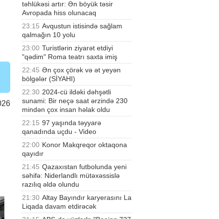
təhlükəsi artır: Ən böyük təsir
Avropada hiss olunacaq
23:15
Avqustun istisində sağlam
qalmağın 10 yolu
23:00
Turistlərin ziyarət etdiyi
"qədim" Roma teatrı saxta imiş
22:45
Ən çox çörək və ət yeyən
bölgələr (SİYAHI)
22:30
2024-cü ildəki dəhşətli
sunami: Bir neçə saat ərzində 230
026
mindən çox insan həlak oldu
22:15
97 yaşında təyyarə
qanadında uçdu - Video
22:00
Konor Makqreqor oktaqona
qayıdır
21:45
Qazaxıstan futbolunda yeni
səhifə: Niderlandlı mütəxəssislə
razılıq əldə olundu
21:30
Altay Bayındır karyerasını La
Liqada davam etdirəcək