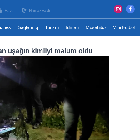
Hava
Namaz vaxtı
iznes
Sağlamlıq
Turizm
İdman
Müsahibə
Mini Futbol
n uşağın kimliyi məlum oldu