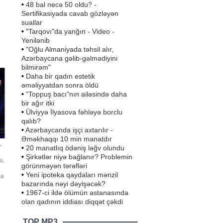
•
48 bal necə 50 oldu? -
Sertifikasiyada cavab gözləyən
suallar
•
"Tarqovı"da yanğın - Video -
ə
Yenilənib
•
"Oğlu Almaniyada təhsil alır,
an
Azərbaycana gəlib-gəlmədiyini
ı
bilmirəm"
•
Daha bir qadın estetik
əməliyyatdan sonra öldü
•
"Toppuş bacı"nın ailəsində daha
bir ağır itki
•
Ülviyyə İlyasova fəhləyə borclu
qalıb?
•
Azərbaycanda işçi axtarılır -
Əməkhaqqı 10 min manatdır
r
•
20 manatlıq ödəniş ləğv olundu
•
Şirkətlər niyə bağlanır? Problemin
u,
görünməyən tərəfləri
•
Yeni ipoteka qaydaları mənzil
şa
bazarında nəyi dəyişəcək?
•
1967-ci ildə ölümün astanasında
olan qadının iddiası diqqət çəkdi
TOP MP3