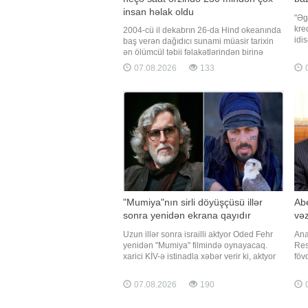
insan həlak oldu
"Əg
kre
2004-cü il dekabrın 26-da Hind okeanında
idi
baş verən dağıdıcı sunami müasir tarixin
ödə
ən ölümcül təbii fəlakətlərindən birinə
gəl
çevrilib. Qaynarinfo xəbər verir ki, fəlakət
07.08.2026
133
0
ailə
nəticəsində 14 ölkədə 230 mindən çox
Bun
insan həyatını itirib. Tailand isə ən çox
məs
zərər çəkən ölkələrdən biri olub. Fəlakət
necə başladı?
"Mumiya"nın sirli döyüşçüsü illər
Ab
sonra yenidən ekrana qayıdır
vəz
Uzun illər sonra israilli aktyor Oded Fehr
Ana
yenidən "Mumiya" filmində oynayacaq.
Res
xarici KİV-ə istinadla xəbər verir ki, aktyor
föv
yeni çəkilən filmdə Ardet Bəy obrazını bir
vəz
daha canlandıracaq. Ekran əsəri klassik
xəb
07.08.2026
190
0
trilogiyanın davamı olacaq. Filmdə
Əli
Brendan Freyzer və Reyçel Vays da ilk
Bak