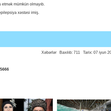
las etmək mümkün olmayıb.
pilepsiya xəstəsi imiş.
Xəbərlər
Baxılıb: 711 Tarix: 07 iyun 2
25666