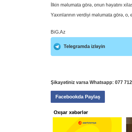
İlkin məlumata görə, onun həyatını xi
Yaxınlarının verdiyi məlumata görə, o, e
BiG.Az
Telegramda izləyin
Şikayətiniz varsa Whatsapp:
077 71
Facebookda Paylaş
Oxşar xəbərlər