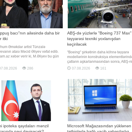
ppuş bacı"nın ailəsində daha bir
ABŞ-də yüzlərlə "Boeing 737 Max"
r itki
təyyarəsi texniki yoxlanışdan
keçiriləcək
hum Əməkdar artist Tünzalə
yevanın atası Məcid Əliyev vəfat edib.
"Boeing" şirkətinin daha köhnə təyyarə
am.az xəbər verir ki, M.Əliyev bu gün
modellərinin konstruksiya elementlərind
yaşında dünyasını dəyişib. Qeyd edək
çatların aşkarlanmasından sonra, ABŞ-n
 "Toppuş bacı" ləqəbi ilə tanınan aktrisa
Federal Mülki Aviasiya İdarəsi (FAA)
7.08.2026
286
07.08.2026
161
oloji xəstəlikdən əziyyət çəkirdi və
yüzlərlə "Boeing 737 Max" hava gəmisin
3-cü ildə vəfat edib. Bir neçə gün əvvəl
yoxlanılması barədə təlimat verib. xəbər
 onu
verir ki, bu barədə ABŞ-nin federal
reyestrini
i ipoteka qaydaları mənzil
Microsoft Mağazasından yüklənən
arında nəyi dəyişəcək?
tətbiqlərlə bağlı vacib xəbərdarlıq