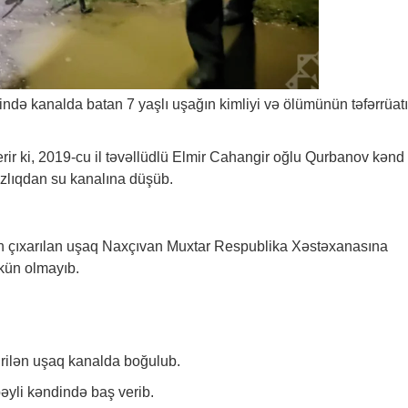
də kanalda batan 7 yaşlı uşağın kimliyi və ölümünün təfərrüatı
rir ki, 2019-cu il təvəllüdlü Elmir Cahangir oğlu Qurbanov kənd
ızlıqdan su kanalına düşüb.
dan çıxarılan uşaq Naxçıvan Muxtar Respublika Xəstəxanasına
mkün olmayıb.
irilən uşaq kanalda boğulub.
əyli kəndində baş verib.