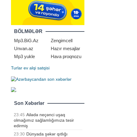
BÖLMƏLƏR
Mp3.BiG.Az
Zengimcell
Unvan.az
Hazır mesajlar
Mp3 yukle
Hava proqnozu
Turlar
ev alqi satqisi
Son Xəbərlər
23:45
Ailədə neçənci uşaq
olmağımız sağlamlığımıza təsir
edirmiş
23:30
Dünyada şəkər qıtlığı