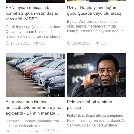
FHN leysan nəticəsində
Üzeyir Hacıbəylinin doğum
köməksiz qalan vətəndaşları
günü Şuşada qeyd olunacaq
xilas etdi -VİDEO
Bu gün Azərbaycan xalqının dahi
oğlu, musiqi mədəniyyətimizin
Güclü leysan yağışları nəticəsində
korifeyi Üzeyir Hacıbəylinin doğum
Qusar rayonunun Urva kəndi
günüdür. xəbər verir ki, 1995-ci ildə
istiqamətində bir qrup vətəndaşın
isə ümummilli lider Heydər Əliyevin
köməksiz vəziyyətdə qalması
18.09.2021
523
18.09.2021
381
fərmanı ilə dahi bəstəkarın anadan
barədə Fövqəladə Hallar
olmasının 110 illik yubileyi
Nazirliyinin "112" qaynar telefon
ərəfəsində 18 sentyabrın Milli
xəttinə məlumat daxil olub. -ın
Musiqi Günü kimi qeyd olunması
Fövqəladə Hallar Nazirliyinin (FHN)
qərar
saytına istinadən verdiyi xəbərinə
görə
Azərbaycanda istehsal
Pelenin səhhəti yenidən
ediləcək avtomobillərin qiyməti
pisləşib
açıqlandı - 17 min manata...
Futbol üzrə üçqat dünya çempionu
Pelenin səhhəti yenidən pisləşib. O,
Hacıqabul Sənaye Məhəlləsində
San-Pauludakı "Albert Enşteyn"
istehsal ediləcək minik
xəstəxanasının yarımintensiv
avtomobillərinin qiyməti 17-20 min