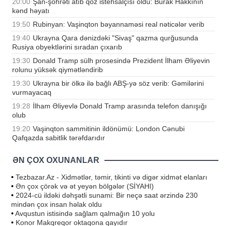
20:00
Şan-şöhrəti atıb qoz istehsalçısı oldu: Burak Hakkının
kənd həyatı
19:50
Rubinyan: Vaşinqton bəyannaməsi real nəticələr verib
19:40
Ukrayna Qara dənizdəki "Sivaş" qazma qurğusunda
Rusiya obyektlərini sıradan çıxarıb
19:30
Donald Tramp sülh prosesində Prezident İlham Əliyevin
rolunu yüksək qiymətləndirib
19:30
Ukrayna bir ölkə ilə bağlı ABŞ-yə söz verib: Gəmilərini
vurmayacaq
19:28
İlham Əliyevlə Donald Tramp arasında telefon danışığı
olub
19:20
Vaşinqton sammitinin ildönümü: London Cənubi
Qafqazda sabitlik tərəfdarıdır
ƏN ÇOX OXUNANLAR
•
Tezbazar.Az - Xidmətlər, təmir, tikinti və digər xidmət elanları
•
Ən çox çörək və ət yeyən bölgələr (SİYAHI)
•
2024-cü ildəki dəhşətli sunami: Bir neçə saat ərzində 230
mindən çox insan həlak oldu
•
Avqustun istisində sağlam qalmağın 10 yolu
•
Konor Makqreqor oktaqona qayıdır