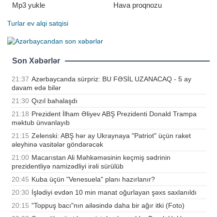
Mp3 yukle
Hava proqnozu
Turlar
ev alqi satqisi
Son Xəbərlər
21:37
Azərbaycanda sürpriz: BU FƏSİL UZANACAQ - 5 ay
davam edə bilər
21:30
Qızıl bahalaşdı
21:18
Prezident İlham Əliyev ABŞ Prezidenti Donald Trampa
məktub ünvanlayıb
21:15
Zelenski: ABŞ hər ay Ukraynaya "Patriot" üçün raket
əleyhinə vasitələr göndərəcək
21:00
Macarıstan Ali Məhkəməsinin keçmiş sədrinin
prezidentliyə namizədliyi irəli sürülüb
20:45
Kuba üçün "Venesuela" planı hazırlanır?
20:30
İşlədiyi evdən 10 min manat oğurlayan şəxs saxlanıldı
20:15
"Toppuş bacı"nın ailəsində daha bir ağır itki (Foto)