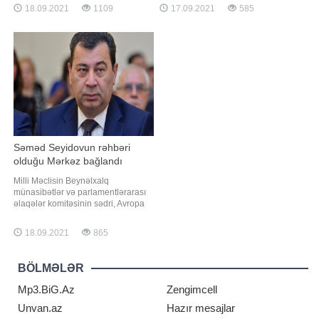
terapiya şöbəsinə köçürülüb.
manat təşkil edəcək. Bu barədə
18.09.2021
1109
17.09.2021
585
Braziliyalı futbol əfsanəsinin qırtlaq
"Azərbaycan Avtomobil İstehsalçıları
bölgəsində problemlər aşkar edilib.
Assosiasiyası" İctimai Birliyinin
Ağırlaşmanın müvəqqəti olduğu,
rəhbəri Emin Axundov deyib. "Minik
xüsusi müalicə və qulluq sayəsind
avtomobillərinin növbəti aydan
satışa çıxarılması planlaşdırılır
Səməd Seyidovun rəhbəri
olduğu Mərkəz bağlandı
Milli Məclisin Beynəlxalq
münasibətlər və parlamentlərarası
əlaqələr komitəsinin sədri, Avropa
Şurası Parlament
Assambleyasındakı nümayəndə
18.09.2021
865
heyətinin rəhbəri Səməd Seyidovun
başçısı olduğu Siyasi Psixologiya
Mərkəzi (SPM) fəaliyyətini
BÖLMƏLƏR
dayandırıb. Mərkəzin fəaliyyətini
dayandırmasına səbəb maliyyə
Mp3.BiG.Az
Zengimcell
problemini
Unvan.az
Hazır mesajlar