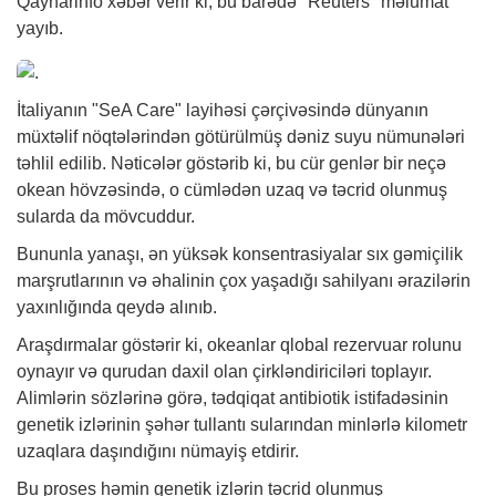
Qaynarinfo
xəbər
verir ki, bu barədə "Reuters" məlumat
yayıb.
İtaliyanın "SeA Care" layihəsi çərçivəsində dünyanın
müxtəlif nöqtələrindən götürülmüş dəniz suyu nümunələri
təhlil edilib. Nəticələr göstərib ki, bu cür genlər bir neçə
okean hövzəsində, o cümlədən uzaq və təcrid olunmuş
sularda da mövcuddur.
Bununla yanaşı, ən yüksək konsentrasiyalar sıx gəmiçilik
marşrutlarının və əhalinin çox yaşadığı sahilyanı ərazilərin
yaxınlığında qeydə alınıb.
Araşdırmalar göstərir ki, okeanlar qlobal rezervuar rolunu
oynayır və qurudan daxil olan çirkləndiriciləri toplayır.
Alimlərin sözlərinə görə, tədqiqat antibiotik istifadəsinin
genetik izlərinin şəhər tullantı sularından minlərlə kilometr
uzaqlara daşındığını nümayiş etdirir.
Bu proses həmin genetik izlərin təcrid olunmuş