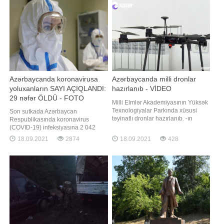
"Məni bağışla, gözəl anam.
Qardaşlarıma və dostlarıma vaxt
ayırmadan köçüb getdim"
Azərbaycanda koronavirusa
Azərbaycanda milli dronlar
yoluxanların SAYI AÇIQLANDI:
hazırlanıb - VİDEO
29 nəfər ÖLDÜ - FOTO
Milli Elmlər Akademiyasının Yüksək
Texnologiyalar Parkında xüsusi
Son sutkada Azərbaycan
təyinatlı dronlar hazırlanıb. -ın
Respublikasında koronavirus
məlumatına görə, pilotsuz uçuş
(COVID-19) infeksiyasına 2 042
aparatları sifarişlər əsasında yerli
yeni yoluxma faktı qeydə alınıb, 3
18.09.2021
2874
18.09.2021
428
mütəxəssislər tərəfindən hazırlanıb.
224 nəfər müalicə olunaraq sağalıb.
Dronlari uçuş vaxtları, yükdaşıma və
Nazirlər Kabineti yanında Operativ
küləyə davamlılığı ilə fərqlənir.
Qərargahdan verilən məlumata
Həmçinin uçuş trayektoriyasını
görə, COVID-19 üçün götürülən
analiz nümunələri müsbət çıxmış 29
nəfər vəfat edib. İndiyədə