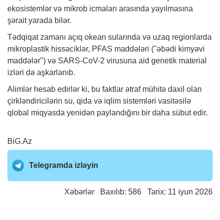
ekosistemlər və mikrob icmaları arasında yayılmasına
şərait yarada bilər.
Tədqiqat zamanı açıq okean sularında və uzaq regionlarda
mikroplastik hissəciklər, PFAS maddələri ("əbədi kimyəvi
maddələr") və SARS-CoV-2 virusuna aid genetik material
izləri də aşkarlanıb.
Alimlər hesab edirlər ki, bu faktlar ətraf mühitə daxil olan
çirkləndiricilərin su, qida və iqlim sistemləri vasitəsilə
qlobal miqyasda yenidən paylandığını bir daha sübut edir.
BiG.Az
Telegramda izləyin
Xəbərlər
Baxılıb: 586 Tarix: 11 iyun 2026