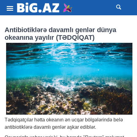
Antibiotiklərə davamlı genlər dünya
okeanına yayılır (TƏDQİQAT)
Tədqiqatçılar hətta okeanın ən ucqar bölgələrində belə
antibiotiklərə davamlı genlər aşkar ediblər.