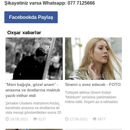
Şikayətiniz varsa Whatsapp:
077 7125666
Facebookda Paylaş
Oxşar xəbərlər
"Məni bağışla, gözəl anam" -
Sinemi o əvəz edəcək - FOTO
anasına və dostlarına məktub
Türkiyəli aktrisa Sinem Kobal
yazıb intihar etdi
"Mahkum" serialına çəkilməkdən
imtina edib. Axşam.az-a istinadən
Şırnakın Uludere mahalının Andaç
xəbər verir ki, buna səbəb isə
kəndində anasına və dostlarına iki
aktrisanın qızına vaxt ayırmaq
vida mesajı göndərdikdən sonra 20
istəməsi olub. Ekran işində Onur
yaşlı bir gənc 35 metr yüksəklikdəki
18.09.2021
3137
17.09.2021
3477
Tunanın tərəf müqabili isə Seray
uçurumdan tullanaraq intihar edib.
Kaya olub. Qeyd edək ki, serialda
Anasına göndərdiyi mesajda gəncin
İsmayıl Hacıoğlu da yer alacaq