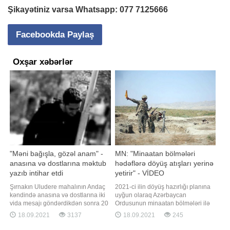
Şikayətiniz varsa Whatsapp:
077 7125666
Facebookda Paylaş
Oxşar xəbərlər
"Məni bağışla, gözəl anam" -
MN: "Minaatan bölmələri
anasına və dostlarına məktub
hədəflərə döyüş atışları yerinə
yazıb intihar etdi
yetirir" - VİDEO
Şırnakın Uludere mahalının Andaç
2021-ci ilin döyüş hazırlığı planına
kəndində anasına və dostlarına iki
uyğun olaraq Azərbaycan
vida mesajı göndərdikdən sonra 20
Ordusunun minaatan bölmələri ilə
yaşlı bir gənc 35 metr yüksəklikdəki
keçirilən intensiv döyüş hazırlığı
18.09.2021
3137
18.09.2021
245
uçurumdan tullanaraq intihar edib.
məşğələləri davam edir. Müdafiə
Anasına göndərdiyi mesajda gəncin
Nazirliyindən BİG.AZ-a verilən