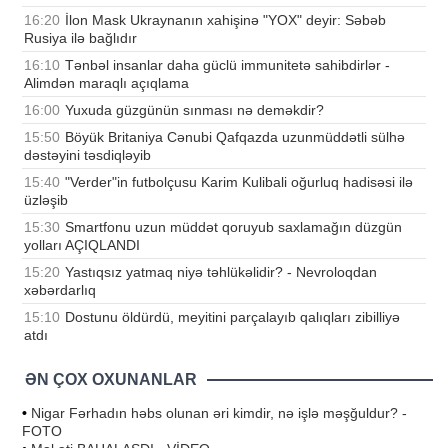
16:20
İlon Mask Ukraynanın xahişinə "YOX" deyir: Səbəb
Rusiya ilə bağlıdır
16:10
Tənbəl insanlar daha güclü immunitetə sahibdirlər -
Alimdən maraqlı açıqlama
16:00
Yuxuda güzgünün sınması nə deməkdir?
15:50
Böyük Britaniya Cənubi Qafqazda uzunmüddətli sülhə
dəstəyini təsdiqləyib
15:40
"Verder"in futbolçusu Karim Kulibali oğurluq hadisəsi ilə
üzləşib
15:30
Smartfonu uzun müddət qoruyub saxlamağın düzgün
yolları AÇIQLANDI
15:20
Yastıqsız yatmaq niyə təhlükəlidir? - Nevroloqdan
xəbərdarlıq
15:10
Dostunu öldürdü, meyitini parçalayıb qalıqları zibilliyə
atdı
ƏN ÇOX OXUNANLAR
•
Nigar Fərhadın həbs olunan əri kimdir, nə işlə məşğuldur? -
FOTO