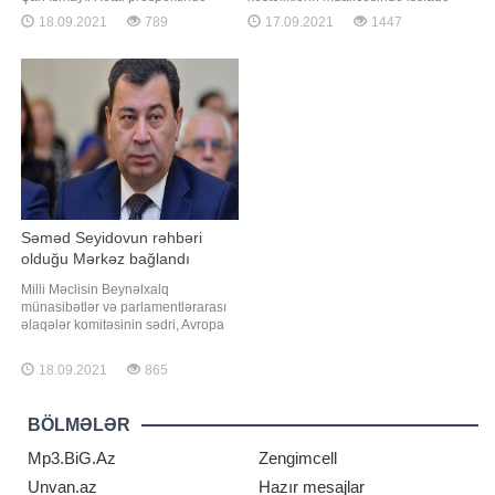
qeydə alınıb. Belə ki, hərəkətdə
olunur. Soğanı və soğan şirəsini
18.09.2021
789
17.09.2021
1447
olan VAZ-21 015 markalı minik
"təbii antibiotik" adlandırırlar.
avtomobili ilə KİA markalı avtomobil
Qədimdə irinli yaralar və müxtəlif
toqquşub. Daha sonra
bakterial infeksiyaların
avtomobillərdən biri yoldan keçən
müalicəsində soğan şirəsi çox
iki piyadanı vurub. Onlardan biri
geniş istifadə olunurdu. Bu haqda
ölüb, digəri is
məlumatla
Səməd Seyidovun rəhbəri
olduğu Mərkəz bağlandı
Milli Məclisin Beynəlxalq
münasibətlər və parlamentlərarası
əlaqələr komitəsinin sədri, Avropa
Şurası Parlament
Assambleyasındakı nümayəndə
18.09.2021
865
heyətinin rəhbəri Səməd Seyidovun
başçısı olduğu Siyasi Psixologiya
Mərkəzi (SPM) fəaliyyətini
BÖLMƏLƏR
dayandırıb. Mərkəzin fəaliyyətini
dayandırmasına səbəb maliyyə
Mp3.BiG.Az
Zengimcell
problemini
Unvan.az
Hazır mesajlar