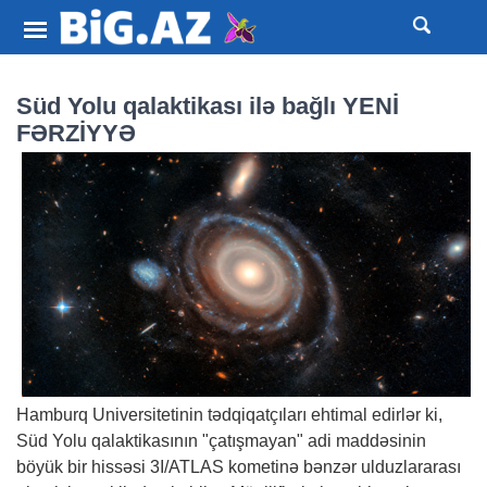
Süd Yolu qalaktikası ilə bağlı YENİ
FƏRZİYYƏ
Hamburq Universitetinin tədqiqatçıları ehtimal edirlər ki,
Süd Yolu qalaktikasının "çatışmayan" adi maddəsinin
böyük bir hissəsi 3I/ATLAS kometinə bənzər ulduzlararası