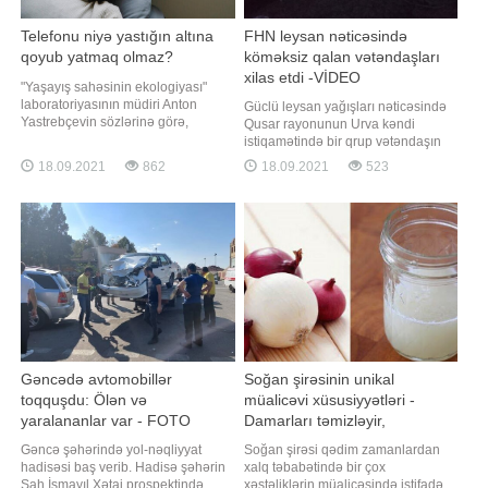
Telefonu niyə yastığın altına
FHN leysan nəticəsində
qoyub yatmaq olmaz?
köməksiz qalan vətəndaşları
xilas etdi -VİDEO
"Yaşayış sahəsinin ekologiyası"
laboratoriyasının müdiri Anton
Güclü leysan yağışları nəticəsində
Yastrebçevin sözlərinə görə,
Qusar rayonunun Urva kəndi
smartfonları yastığın altına qoyub
istiqamətində bir qrup vətəndaşın
yatmaq olmaz. -a istinadən xəbər
köməksiz vəziyyətdə qalması
18.09.2021
862
18.09.2021
523
verir ki, ekspert səbəb kimi
barədə Fövqəladə Hallar
telefonlardan gələn radiasiyanın
Nazirliyinin "112" qaynar telefon
bəzən artdığını bildirib. "Nəzərə
xəttinə məlumat daxil olub. -ın
almaq lazımdır ki, telefonları
Fövqəladə Hallar Nazirliyinin (FHN)
saytına istinadən verdiyi xəbərinə
görə
Gəncədə avtomobillər
Soğan şirəsinin unikal
toqquşdu: Ölən və
müalicəvi xüsusiyyətləri -
yaralananlar var - FOTO
Damarları təmizləyir,
xərçəngdən qoruyur
Gəncə şəhərində yol-nəqliyyat
Soğan şirəsi qədim zamanlardan
hadisəsi baş verib. Hadisə şəhərin
xalq təbabətində bir çox
Şah İsmayıl Xətai prospektində
xəstəliklərin müalicəsində istifadə