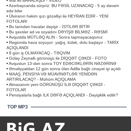
•
Mal əti BAHALAŞDI - VİDEO
•
Azərbaycanda sürpriz: BU FƏSİL UZANACAQ - 5 ay davam
edə bilər
•
Ülviranın həkim qızı gözəlliyi ilə HEYRAN EDİR - YENİ
FOTOLARI
•
Bu tarixdən havalar dəyişir - İSTİLƏR BİTİR
•
Bu şəxslər ad və soyadını DƏYİŞƏ BİLMƏZ - RƏSMİ
•
Avqustda MÜTLƏQ ALIN - Sonra tapmayacaqsınız
•
Regionda hava soyuyur: yağış, külək, dolu başlayır - TARİX
AÇIQLANDI
•
8 gün iş OLMAYACAQ - TƏQVİM
•
Gülay Zeynallı görünüşü ilə DİQQƏT ÇƏKDİ - FOTO
•
Avqustun 13-dən sonra TOY EDƏCƏKLƏRİN NƏZƏRİNƏ
•
Əməliyyatdan 12 gün sonra ölən Adillə bağlı cinayət işi açıldı
•
MAAŞ, PENSİYA VƏ MÜAVİNƏTLƏR YENİDƏN
ARTIRILACAQ? - Mühüm AÇIQLAMA
•
Almaxanım yeni GÖRÜNÜŞÜ İLƏ DİQQƏT ÇƏKDİ -
FOTOLAR
•
Pensiyalarla bağlı İLK DƏFƏ AÇIQLANDI - Dəyişiklik edilir?
TOP MP3