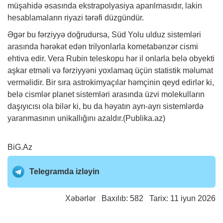
müşahidə əsasında ekstrapolyasiya aparılmasıdır, lakin
hesablamaların riyazi tərəfi düzgündür.
Əgər bu fərziyyə doğrudursa, Süd Yolu ulduz sistemləri
arasında hərəkət edən trilyonlarla kometabənzər cismi
ehtiva edir. Vera Rubin teleskopu hər il onlarla belə obyekti
aşkar etməli və fərziyyəni yoxlamaq üçün statistik məlumat
verməlidir. Bir sıra astrokimyaçılar həmçinin qeyd edirlər ki,
belə cismlər planet sistemləri arasında üzvi molekulların
daşıyıcısı ola bilər ki, bu da həyatın ayrı-ayrı sistemlərdə
yaranmasının unikallığını azaldır.(Publika.az)
BiG.Az
Telegramda izləyin
Xəbərlər
Baxılıb: 582 Tarix: 11 iyun 2026