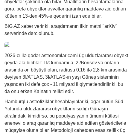
obyektlər şəklində ola bilər. Müəlliflərin hesablamalarına
görə, belə obyektlər əvvəllər qaranlıq maddəyə aid edilən
kütlənin 13-dən 45%-ə qədərini izah edə bilər.
BiG.AZ
xəbər
verir ki, araşdırmanın ilkin mətni "arXiv"
serverində dərc olunub.
2026-cı ilə qədər astronomlar cəmi üç ulduzlararası obyekt
qeydə ala biliblər: 1I/Oumuamua, 2I/Borisov və onların
arasında ən böyüyü olan, radiusu 0,16 ilə 2,8 km arasında
dəyişən 3I/ATLAS. 3I/ATLAS-ın yaşı Günəş sisteminin
yaşından iki dəfə çox - 11 milyard il qiymətləndirilir ki, bu
da onu erkən Kainatın relikti edir.
Hamburqlu astrofiziklər hesablayıblar ki, əgər bütün Süd
Yolunda ulduzlararası obyektlərin sıxlığı Günəşin
ətrafındakı kimidirsə, bu populyasiyanın ümumi kütləsi
ənənəvi olaraq qaranlıq maddəyə aid edilən göstəricilərlə
müqayisə oluna bilər. Metodoloji cəhətdən əsas zəiflik üç