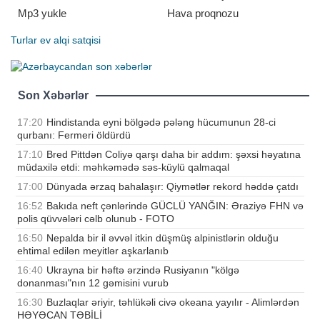
Mp3 yukle
Hava proqnozu
Turlar
ev alqi satqisi
Son Xəbərlər
17:20
Hindistanda eyni bölgədə pələng hücumunun 28-ci
qurbanı: Fermeri öldürdü
17:10
Bred Pittdən Coliyə qarşı daha bir addım: şəxsi həyatına
müdaxilə etdi: məhkəmədə səs-küylü qalmaqal
17:00
Dünyada ərzaq bahalaşır: Qiymətlər rekord həddə çatdı
16:52
Bakıda neft çənlərində GÜCLÜ YANĞIN: Əraziyə FHN və
polis qüvvələri cəlb olunub - FOTO
16:50
Nepalda bir il əvvəl itkin düşmüş alpinistlərin olduğu
ehtimal edilən meyitlər aşkarlanıb
16:40
Ukrayna bir həftə ərzində Rusiyanın "kölgə
donanması"nın 12 gəmisini vurub
16:30
Buzlaqlar əriyir, təhlükəli civə okeana yayılır - Alimlərdən
HƏYƏCAN TƏBİLİ