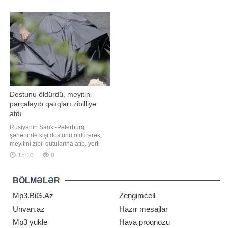
Rusiyaya məxsus obyektlərin məhv
(XİN) teleqram kanalına istinadən
edildiyini bəyan edib. "Report"
xəbər verir ki, bu barədə XİN
Ukrayna Silahlı Qüvvələri HDQ-nin
rəhbəri Abbas Əraqçi avqustun 8-i
teleqram kanalına istinadən xəbə
keçirilən mətbua
Dostunu öldürdü, meyitini
parçalayıb qalıqları zibilliyə
atdı
Rusiyanın Sankt-Peterburq
şəhərində kişi dostunu öldürərək,
meyitini zibil qutularına atıb. yerli
mediaya istinadla bildirir ki, hadisə
15:10
0
Lunaçarski prospektində yerləşən
mənzildə baş verib. İstintaqın
məlumatına görə, o, cinayətdən
BÖLMƏLƏR
sonra meyiti hissələrə ayıraraq
qalıqları zibil konteynerlərinə atıb
Mp3.BiG.Az
Zengimcell
Unvan.az
Hazır mesajlar
Mp3 yukle
Hava proqnozu