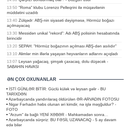
13:50
"Roma" klubu Lorenzo Pelleqrini ilə müqavilənin
müddətini uzadıb
13:40
Zülqədr: ABŞ-nin siyasəti dəyişməsə, Hörmüz boğazı
açılmayacaq
13:30
Messidən unikal "rekord": Adı ABŞ polisinin hesabatında
birincidir
13:20
SEPAH: "Hörmüz boğazının açılması ABŞ-dən asılıdır"
13:10
Alimlər min illərlə yaşayan heyvanların adlarını açıqladı
13:07
Leysan yağacaq, şimşək çaxacaq, dolu düşəcək -
SABAHIN HAVASI
ƏN ÇOX OXUNANLAR
•
İSTİ GÜNLƏR BİTİR: Güclü külək və leysan gəlir - BU
TARİXDƏN
•
Azərbaycanda yandırılaraq öldürülən ƏR-ARVADIN FOTOSU
•
Nigar Fərhadın həbs olunan əri kimdir, nə işlə məşğuldur? -
FOTO
•
"Arzum" ilə bağlı YENİ XƏBƏR - Məhkəmədən sonra…
•
Azərbaycanda sürpriz: BU FƏSİL UZANACAQ - 5 ay davam
edə bilər