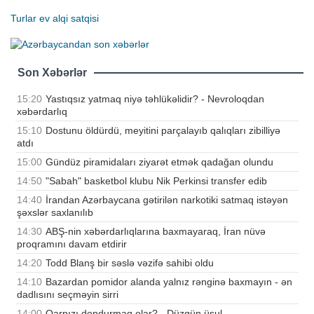
Turlar
ev alqi satqisi
Son Xəbərlər
15:20
Yastıqsız yatmaq niyə təhlükəlidir? - Nevroloqdan
xəbərdarlıq
15:10
Dostunu öldürdü, meyitini parçalayıb qalıqları zibilliyə
atdı
15:00
Gündüz piramidaları ziyarət etmək qadağan olundu
14:50
"Sabah" basketbol klubu Nik Perkinsi transfer edib
14:40
İrandan Azərbaycana gətirilən narkotiki satmaq istəyən
şəxslər saxlanılıb
14:30
ABŞ-nin xəbərdarlıqlarına baxmayaraq, İran nüvə
proqramını davam etdirir
14:20
Todd Blanş bir səslə vəzifə sahibi oldu
14:10
Bazardan pomidor alanda yalnız rənginə baxmayın - ən
dadlısını seçməyin sirri
14:00
Qarpızı dondurmaq olar? - Düzgün üsul