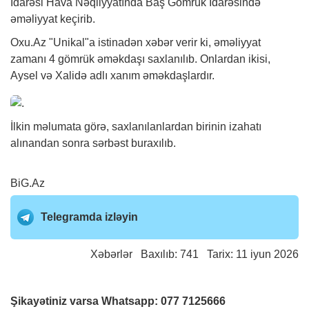
İdarəsi Hava Nəqliyyatında Baş Gömrük İdarəsində
əməliyyat keçirib.
Oxu.Az "Unikal"a istinadən
xəbər
verir ki, əməliyyat
zamanı 4 gömrük əməkdaşı saxlanılıb. Onlardan ikisi,
Aysel və Xalidə adlı xanım əməkdaşlardır.
İlkin məlumata görə, saxlanılanlardan birinin izahatı
alınandan sonra sərbəst buraxılıb.
BiG.Az
Telegramda izləyin
Xəbərlər
Baxılıb: 741 Tarix: 11 iyun 2026
Şikayətiniz varsa Whatsapp:
077 7125666