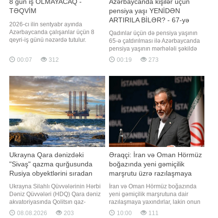
8 gün iş OLMAYACAQ -
Azərbaycanda kişilər üçün
TƏQVİM
pensiya yaşı YENİDƏN
ARTIRILA BİLƏR? - 67-yə
2026-cı ilin sentyabr ayında
qədər...
Azərbaycanda çalışanlar üçün 8
Qadınlar üçün də pensiya yaşının
qeyri-iş günü nəzərdə tutulur.
65-ə çatdırılması ilə Azərbaycanda
Sentyabr ayının 6, 13, 20 və 27-si
pensiya yaşının mərhələli şəkildə
bazar günlərinə təsadüf etdiyindən,
artırılması prosesi başa çatıb.
00:07
312
00:19
273
həmin tarixlər qeyri-iş günləri hesab
Bununla belə, demoqrafik və
olunur. Bundan əlavə, altıgünlük iş
iqtisadi göstəricilər fonunda
həftəsi ilə işləyənlər 4 gün istirahət
gələcəkdə, xüsusilə də kişilər üçün
edəcəklər. Beləliklə, 2026-c
pensiya yaşının yenidən artırılıb-
artırılmayacağı müzakirə mövzusu
olara
Ukrayna Qara dənizdəki
Əraqçi: İran və Oman Hörmüz
"Sivaş" qazma qurğusunda
boğazında yeni gəmiçilik
Rusiya obyektlərini sıradan
marşrutu üzrə razılaşmaya
çıxarıb
yaxındır
Ukrayna Silahlı Qüvvələrinin Hərbi
İran və Oman Hörmüz boğazında
Dəniz Qüvvələri (HDQ) Qara dəniz
yeni gəmiçilik marşrutuna dair
akvatoriyasında Qolitsın qaz-
razılaşmaya yaxındırlar, lakin onun
kondensat yatağında yerləşən
açılışı digər şərtlərdən də asılıdır.
08.08.2026
203
10:00
111
"Sivaş" qazma qurğusunda
"Report" İran Xarici İşlər Nazirliyinin