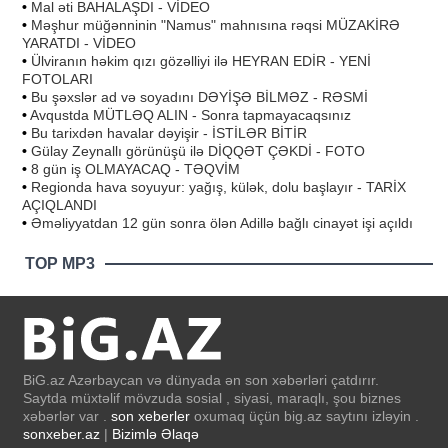
•
Mal əti BAHALAŞDI - VİDEO
•
Məşhur müğənninin "Namus" mahnısına rəqsi MÜZAKİRƏ
YARATDI - VİDEO
•
Ülviranın həkim qızı gözəlliyi ilə HEYRAN EDİR - YENİ
FOTOLARI
•
Bu şəxslər ad və soyadını DƏYİŞƏ BİLMƏZ - RƏSMİ
•
Avqustda MÜTLƏQ ALIN - Sonra tapmayacaqsınız
•
Bu tarixdən havalar dəyişir - İSTİLƏR BİTİR
•
Gülay Zeynallı görünüşü ilə DİQQƏT ÇƏKDİ - FOTO
•
8 gün iş OLMAYACAQ - TƏQVİM
•
Regionda hava soyuyur: yağış, külək, dolu başlayır - TARİX
AÇIQLANDI
•
Əməliyyatdan 12 gün sonra ölən Adillə bağlı cinayət işi açıldı
TOP MP3
BiG.az Azərbaycan və dünyada ən son xəbərləri çatdırır.
Saytda müxtəlif mövzuda sosial , siyasi, maraqlı, şou biznes
xəbərlər var .
son xeberler
oxumaq üçün big.az saytını izləyin .
sonxeber.az
|
Bizimlə Əlaqə