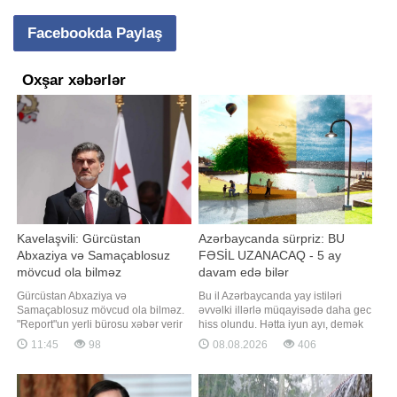
Facebookda Paylaş
Oxşar xəbərlər
Kavelaşvili: Gürcüstan
Azərbaycanda sürpriz: BU
Abxaziya və Samaçablosuz
FƏSİL UZANACAQ - 5 ay
mövcud ola bilməz
davam edə bilər
Gürcüstan Abxaziya və
Bu il Azərbaycanda yay istiləri
Samaçablosuz mövcud ola bilməz.
əvvəlki illərlə müqayisədə daha gec
"Report"un yerli bürosu xəbər verir
hiss olundu. Hətta iyun ayı, demək
ki, bunu Gürcüstan Prezidenti Mixeil
olar, sərin və yağışlı keçdi. Bildirilir
11:45
98
08.08.2026
406
Kavelaşvili 2008-ci il avqust
ki, belə olduğu halda yay mövsümü
müharibəsinin 18-ci ildönümü ilə
oktyabra qədər uzana bilər. Yay
bağlı çıxışında deyib. O, ölkənin
mövsümü uzanacaqmı? Yaxın
ərazi bütövlüyünün bərpasının
aylarda hava durumu necə olacaq?.