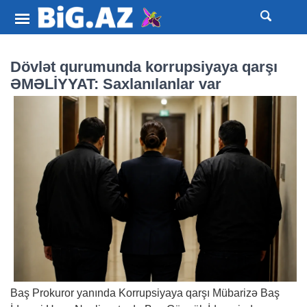
Dövlət qurumunda korrupsiyaya qarşı
ƏMƏLİYYAT: Saxlanılanlar var
Baş Prokuror yanında Korrupsiyaya qarşı Mübarizə Baş