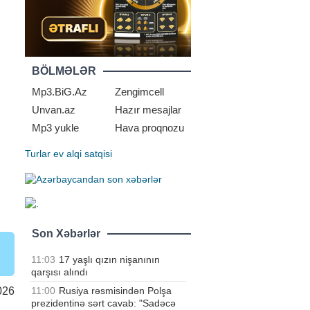
BÖLMƏLƏR
Mp3.BiG.Az
Zengimcell
Unvan.az
Hazır mesajlar
Mp3 yukle
Hava proqnozu
Turlar
ev alqi satqisi
Son Xəbərlər
11:03
17 yaşlı qızın nişanının
qarşısı alındı
11:00
Rusiya rəsmisindən Polşa
026
prezidentinə sərt cavab: "Sadəcə