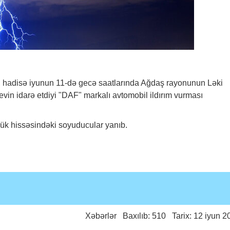
i, hadisə iyunun 11-də gecə saatlarında Ağdaş rayonunun Ləki
vin idarə etdiyi "DAF" markalı avtomobil ildırım vurması
yük hissəsindəki soyuducular yanıb.
Xəbərlər
Baxılıb: 510 Tarix: 12 iyun 2