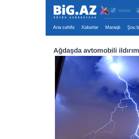
Valyuta
Ana səhifə
Xəbərlər
Maraqlı
Şou b
Ağdaşda avtomobili ildırım