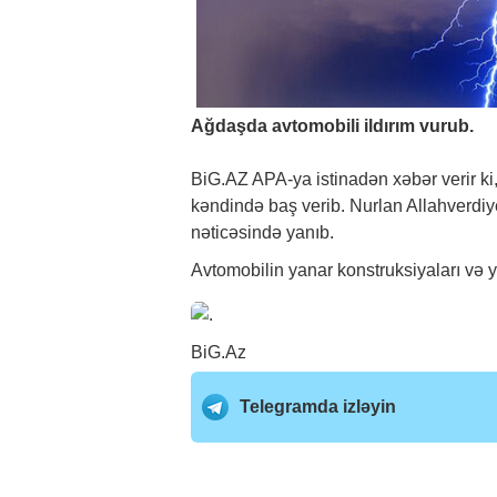
Ağdaşda avtomobili ildırım vurub.
BiG.AZ
APA-ya istinadən
xəbər
verir k
kəndində baş verib. Nurlan Allahverdiye
nəticəsində yanıb.
Avtomobilin yanar konstruksiyaları və 
BiG.Az
Telegramda izləyin