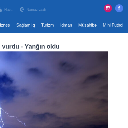
Hava
Namaz vaxtı
iznes
Sağlamlıq
Turizm
İdman
Müsahibə
Mini Futbol
 vurdu - Yanğın oldu