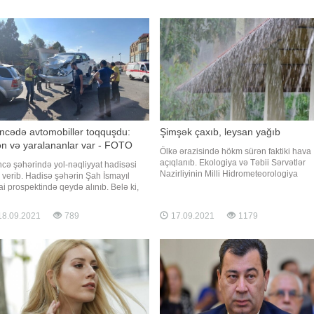
tdan keçmək üçün yaxınlaşdığı
Musiqini çox sevir. Vokal dərsi alır. Qızım
ünür. Postd
1
ncədə avtomobillər toqquşdu:
Şimşək çaxıb, leysan yağıb
n və yaralananlar var - FOTO
Ölkə ərazisində hökm sürən faktiki hava
açıqlanıb. Ekologiya və Təbii Sərvətlər
cə şəhərində yol-nəqliyyat hadisəsi
Nazirliyinin Milli Hidrometeorologiya
 verib. Hadisə şəhərin Şah İsmayıl
Xidmətindən -a verilən məlumata görə,
ai prospektində qeydə alınıb. Belə ki,
saat 21.00-a olan məlumata əsasən Şəki
əkətdə olan VAZ-21 015 markalı minik
Daşkəsən, Gədəbəy, Göy-göl, Quba, Ləz
omobili ilə KİA markalı avtomobil
8.09.2021
789
17.09.2021
1179
Qusar, Oğuz, Kişçay (Şəki), Balakən,
quşub. Daha sonra avtomobillərdən biri
Sarıbaş(Qax), Sahdağ, Zaqatala
dan keçən iki piyadanı vurub. Onlardan
 ölüb, digəri is