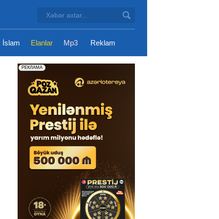
İslam
Elanlar
Mp3
Reklam