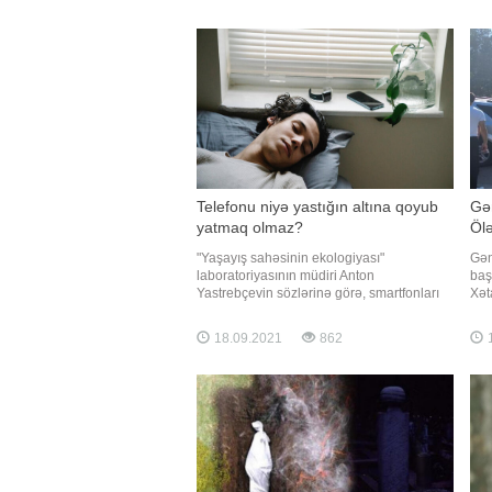
Tağıyev kənd ərazisində yerləşən kanalda
pos
əlini yuyarkən ayağı sürüşüb və batıb.
gör
Onun meyiti sudan çıxarılaraq aidiyyəti
üzrə təhvil verilib. Faktla bağl
Telefonu niyə yastığın altına qoyub
Gə
yatmaq olmaz?
Ölə
"Yaşayış sahəsinin ekologiyası"
Gən
laboratoriyasının müdiri Anton
baş
Yastrebçevin sözlərinə görə, smartfonları
Xət
yastığın altına qoyub yatmaq olmaz. -a
hər
istinadən xəbər verir ki, ekspert səbəb kimi
avt
18.09.2021
862
1
telefonlardan gələn radiasiyanın bəzən
toq
artdığını bildirib. "Nəzərə almaq lazımdır ki,
yol
telefonları
biri