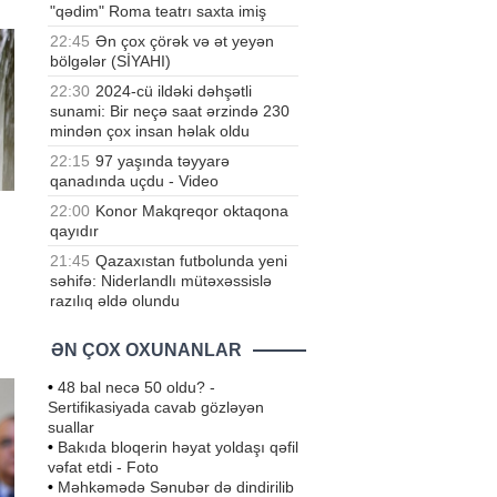
"qədim" Roma teatrı saxta imiş
ın
22:45
Ən çox çörək və ət yeyən
bölgələr (SİYAHI)
22:30
2024-cü ildəki dəhşətli
sunami: Bir neçə saat ərzində 230
mindən çox insan həlak oldu
22:15
97 yaşında təyyarə
qanadında uçdu - Video
22:00
Konor Makqreqor oktaqona
qayıdır
21:45
Qazaxıstan futbolunda yeni
səhifə: Niderlandlı mütəxəssislə
razılıq əldə olundu
,
ə,
ƏN ÇOX OXUNANLAR
•
48 bal necə 50 oldu? -
Sertifikasiyada cavab gözləyən
suallar
•
Bakıda bloqerin həyat yoldaşı qəfil
vəfat etdi - Foto
•
Məhkəmədə Sənubər də dindirilib