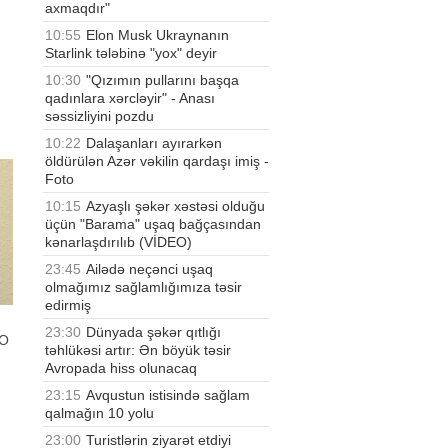
axmaqdır"
10:55
Elon Musk Ukraynanın
Starlink tələbinə "yox" deyir
10:30
"Qızımın pullarını başqa
qadınlara xərcləyir" - Anası
səssizliyini pozdu
10:22
Dalaşanları ayırarkən
öldürülən Azər vəkilin qardaşı imiş -
Foto
10:15
Azyaşlı şəkər xəstəsi olduğu
üçün "Barama" uşaq bağçasından
kənarlaşdırılıb (VİDEO)
23:45
Ailədə neçənci uşaq
olmağımız sağlamlığımıza təsir
edirmiş
23:30
Dünyada şəkər qıtlığı
EO
təhlükəsi artır: Ən böyük təsir
Avropada hiss olunacaq
23:15
Avqustun istisində sağlam
qalmağın 10 yolu
23:00
Turistlərin ziyarət etdiyi