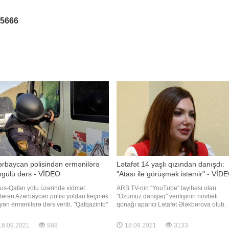
25666
rbaycan polisindən ermənilərə
Lətafət 14 yaşlı qızından danışdı:
ngülü dərs - VİDEO
"Atası ilə görüşmək istəmir" - VİD
us-Qafan yolu üzərində xidmət
ARB TV-nin "YouTube" layihəsi olan
tərən Azərbaycan polisi yoldan keçmək
"Özümüz danışaq" verilişinin növbəti
əyən ermənilərə dərs verib. "Qafqazinfo"
qonağı aparıcı Lətafət Ələkbərova olub.
ər verir ki, sosial şəbəkələrdə yayılan
Tanınmış aparıcı tək övlad böyütməyin
üntülərdə üzərində qondarma
çətin olduğunu deyib:. "Qızım artıq məni
8.09.2021
988
18.09.2021
3133
publikanın "bayrağ"ı olan avtomobilin
başa düşür. Çox yaxşı dost olmuşuq.