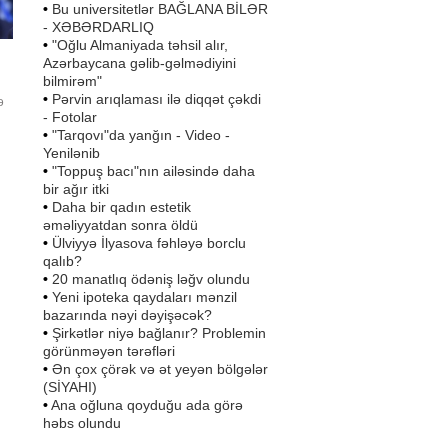
•
Bu universitetlər BAĞLANA BİLƏR
- XƏBƏRDARLIQ
•
"Oğlu Almaniyada təhsil alır,
Azərbaycana gəlib-gəlmədiyini
bilmirəm"
•
Pərvin arıqlaması ilə diqqət çəkdi
ə
- Fotolar
•
"Tarqovı"da yanğın - Video -
in
Yenilənib
u
•
"Toppuş bacı"nın ailəsində daha
bir ağır itki
•
Daha bir qadın estetik
yə
əməliyyatdan sonra öldü
•
Ülviyyə İlyasova fəhləyə borclu
qalıb?
•
20 manatlıq ödəniş ləğv olundu
•
Yeni ipoteka qaydaları mənzil
bazarında nəyi dəyişəcək?
•
Şirkətlər niyə bağlanır? Problemin
görünməyən tərəfləri
•
Ən çox çörək və ət yeyən bölgələr
(SİYAHI)
•
Ana oğluna qoyduğu ada görə
həbs olundu