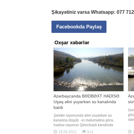
Şikayətiniz varsa Whatsapp:
077 71
Facebookda Paylaş
Oxşar xəbərlər
Azərbaycanda BƏDBƏXT HADİSƏ:
Azə
Uşaq əlini yuyarkən su kanalında
sü
batıb
Gor
gös
Şəmkir rayonunda əlini yuyarkən su
ist
kanalına düşüb. -ın məlumatına görə,
xəb
hadisə rayonun Qılıncbəyli kəndində
gör
qeydə alınıb. 2012-ci il təvəllüdlü Nihat
18.09.2021
914
1
res