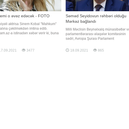
nemi o əvəz edəcək - FOTO
Səməd Seyidovun rəhbəri olduğu
Mərkəz bağlandı
kiyəli aktrisa Sinem Kobal "Mahkum"
ialına çəkilməkdən imtina edib.
Milli Məclisin Beynəlxalq münasibətlər v
am.az-a istinadən xəbər verir ki, buna
parlamentlərarası əlaqələr komitəsinin
əb isə aktrisanın qızına vaxt ayırmaq
sədri, Avropa Şurası Parlament
əməsi olub. Ekran işində Onur Tunanın
Assambleyasındakı nümayəndə heyətin
əf müqabili isə Seray Kaya olub. Qeyd
rəhbəri Səməd Seyidovun başçısı olduğ
7.09.2021
3477
18.09.2021
865
k ki, serialda İsmayıl Hacıoğlu da yer
Siyasi Psixologiya Mərkəzi (SPM)
caq
fəaliyyətini dayandırıb. Mərkəzin
fəaliyyətini dayandırmasına səbəb maliy
problemini