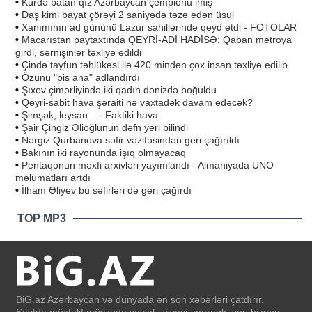
•
Kürdə batan qız Azərbaycan çempionu imiş
•
Daş kimi bayat çörəyi 2 saniyədə təzə edən üsul
•
Xanımının ad gününü Lazur sahillərində qeyd etdi - FOTOLAR
•
Macarıstan paytaxtında QEYRİ-ADİ HADİSƏ: Qaban metroya
girdi, sərnişinlər təxliyə edildi
•
Çində tayfun təhlükəsi ilə 420 mindən çox insan təxliyə edilib
•
Özünü "pis ana" adlandırdı
•
Şıxov çimərliyində iki qadın dənizdə boğuldu
•
Qeyri-sabit hava şəraiti nə vaxtadək davam edəcək?
•
Şimşək, leysan... - Faktiki hava
•
Şair Çingiz Əlioğlunun dəfn yeri bilindi
•
Nərgiz Qurbanova səfir vəzifəsindən geri çağırıldı
•
Bakının iki rayonunda işıq olmayacaq
•
Pentaqonun məxfi arxivləri yayımlandı - Almaniyada UNO
məlumatları artdı
•
İlham Əliyev bu səfirləri də geri çağırdı
TOP MP3
BiG.az Azərbaycan və dünyada ən son xəbərləri çatdırır.
Saytda müxtəlif mövzuda sosial , siyasi, maraqlı, şou biznes