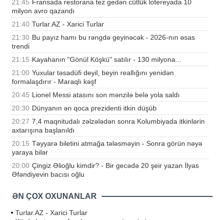
21:45
Fransada restorana tez gedən cütlük lotereyada 10
milyon avro qazandı
21:40
Turlar.AZ - Xarici Turlar
21:30
Bu payız hamı bu rəngdə geyinəcək - 2026-nın əsas
trendi
21:15
Kayahanın "Gönül Köşkü" satılır - 130 milyona...
21:00
Yuxular təsadüfi deyil, beyin reallığını yenidən
formalaşdırır - Maraqlı kəşf
20:45
Lionel Messi atasını son mənzilə belə yola saldı
20:30
Dünyanın ən qoca prezidenti itkin düşüb
20:27
7,4 maqnitudalı zəlzələdən sonra Kolumbiyada itkinlərin
axtarışına başlanıldı
20:15
Təyyarə biletini atmağa tələsməyin - Sonra görün nəyə
yaraya bilər
20:00
Çingiz Əlioğlu kimdir? - Bir gecədə 20 şeir yazan İlyas
Əfəndiyevin bacısı oğlu
ƏN ÇOX OXUNANLAR
•
Turlar.AZ - Xarici Turlar