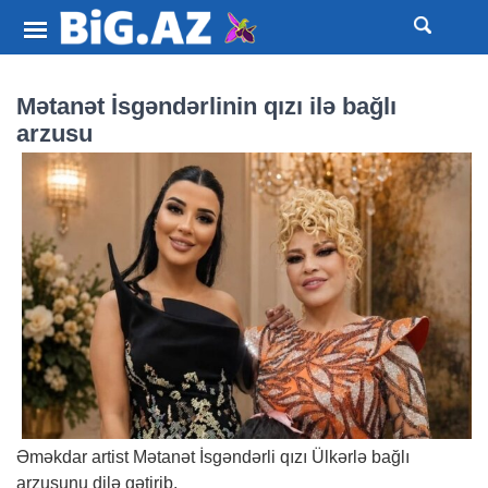
Mətanət İsgəndərlinin qızı ilə bağlı
arzusu
Əməkdar artist Mətanət İsgəndərli qızı Ülkərlə bağlı
arzusunu dilə gətirib.