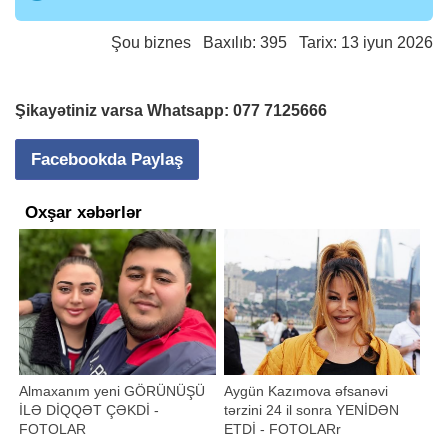
Şou biznes
Baxılıb: 395 Tarix: 13 iyun 2026
Şikayətiniz varsa Whatsapp:
077 7125666
Facebookda Paylaş
Oxşar xəbərlər
Almaxanım yeni GÖRÜNÜŞÜ
Aygün Kazımova əfsanəvi
İLƏ DİQQƏT ÇƏKDİ -
tərzini 24 il sonra YENİDƏN
FOTOLAR
ETDİ - FOTOLARr