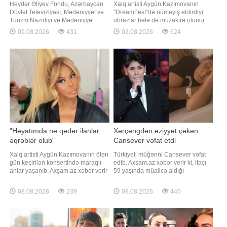
Heydər Əliyev Fondu, Azərbaycan
Xalq artisti Aygün Kazımovanın
Dövlət Televiziyası, Mədəniyyət və
"DreamFest"də nümayiş etdirdiyi
Turizm Nazirliyi və Mədəniyyət
obrazlar hələ də müzakirə olunur.
Fondunun birgə təşkil etdiyi VI
Axşam.az xəbər verir ki, Pop
09.08.2026
431
02.08.2026
624
Muğam Müsabiqəsinin qalibi - Qran
kraliçanın firuzəyi xalça üçün
Pri mükafatının sahibi Almaxanım
seçdiyi görünüş izləyiciləri 24 il
Əhmədli sosial mediada paylaşım
əvvələ aparıb. Ölkənin əsas
edib. xəbər verir ki, Almaxanım
ulduzunun fərqli saç düzümü 200-ci
instaqramda yeni fotolarını
illərin əvvəllərində yaratdığı ən
izləyicilər
diqqətçəkə
"Həyatımda nə qədər ilanlar,
Xərçəngdən əziyyət çəkən
əqrəblər olub"
Cansever vəfat etdi
Xalq artisti Aygün Kazımovanın ötən
Türkiyəli müğənni Cansever vəfat
gün keçirilən konsertində maraqlı
edib. Axşam.az xəbər verir ki, ifaçı
anlar yaşanıb. Axşam.az xəbər verir
59 yaşında müalicə aldığı
ki, açıq havada keçirilən gecədə
xəstəxanada dünyasını dəyişib.
"Pop kraliça" tamaşaçılarla maraqlı
Qeyd edək ki, Cansever
08.08.2026
239
09.08.2026
440
söhbətlər edib. Kazımova ona
xərçəngdən əziyyət çəkirdi.
yaxınlaşan bir pərəstişkarının "Uşaq
Müğənni "Ben ne günler gördüm",
vaxtı sizə gəlirdim. Evə gələndə
"Ağla gözbebeğim", "Sen de gittin"
anam əsəbiləşird
və "Kime bu inat"