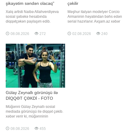
şikayətim səndən olacaq"
çəkilir
Xalq artisti Naibə Allahverdiyeva
Məşhur italyan modelyer Corcio
sosial şəbəkə hesabında
Armaninin həyatından bəhs edən
diqqətçəkən paylaşım edib.
serial hazırlanır. Axşam.az xəbər
Axşam.az xəbər verir ki, aktrisa
verir ki, bu barədə "Variety" nəşri
paylaşımında münasibətlər və
məlumat yayıb. Adı açıqlanmayan
08.08.2026
272
02.08.2026
240
qadın-kişi fərqləri ilə bağlı fikirlər yer
layihənin istehsalını İtaliyanın "Lux
alan görüntülər yayımlayıb. Aktrisa
Vide" şirkəti "Armani" moda evi ilə
"Kişilər həyatı çox tez, qadınlar isə
birgə həyata keçirəcək. Ekran işini
çox gec dərk edirlər…" sözlərini
Gülay Zeynallı görünüşü ilə
DİQQƏT ÇƏKDİ - FOTO
Müğənni Gülay Zeynallı sosial
mediada görünüşü ilə diqqət çəkib.
xəbər verir ki, müğənninin
"instagram" hesabında yeni
görüntüsünü paylaşıb. Paylaşımda
08.08.2026
455
Gülay gözəlliyi və təbii görünüşü ilə