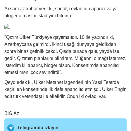
Axşam.az
xəbər
verir ki, sənətçi övladının aparıcı və ya
bloger olmasını istədiyini bildirib.
"Qızım Ülkər Türkiyəyə qayıtmalıdır. 10 ilə yaxındır ki,
Azərbaycana gəlmirdi. İkinci uşağı dünyaya gəldikdən
sonra bir az çətinlik çəkdi. Qışda burada qalır, yayda isə
gedir. Qızımın planlarını bilmirəm. Müğənni olmağı istəməz.
İstərdim ki, aparıcı, bloger olsun. Konsertimdə aparıcılıq
etməsi məni çox sevindirdi".
Qeyd edək ki, Ülkər Mətanət İsgəndərlinin Yaşıl Teatrda
keçirilən konsertində ilk dəfə aparıcılıq etmişdi. Ülkər Engin
adlı türk vətəndaşı ilə ailəlidir. Onun iki övladı var.
BiG.Az
Telegramda izləyin