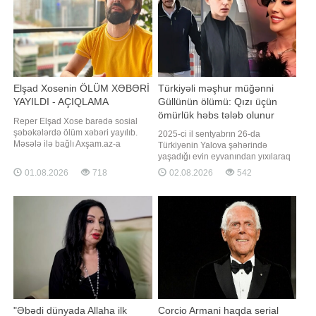
Elşad Xosenin ÖLÜM XƏBƏRİ
Türkiyəli məşhur müğənni
YAYILDI - AÇIQLAMA
Güllünün ölümü: Qızı üçün
ömürlük həbs tələb olunur
Reper Elşad Xose barədə sosial
şəbəkələrdə ölüm xəbəri yayılıb.
2025-ci il sentyabrın 26-da
Məsələ ilə bağlı Axşam.az-a
Türkiyənin Yalova şəhərində
danışan reper Dado yayılan
yaşadığı evin eyvanından yıxılaraq
məlumatın həqiqəti əks
həyatını itirən tanınmış müğənni
01.08.2026
718
02.08.2026
542
etdirmədiyini bildirib. "Elşadın
Güllünün ölümü ilə bağlı aparılan
yaxınları ilə danışmışam. Hər şey
istintaq yekunlaşıb. xəbər verir ki,
qaydasındadır, sağ-salamatdır.
bu barədə "Haber Global" telekanalı
Ölməyib. Yaxın vaxtlarda Elşad özü
məlumat yayıb. Bildirilib ki, Yalova
də bununla bağlı açıqlam
Baş Prokurorluğu tərəfində
"Əbədi dünyada Allaha ilk
Corcio Armani haqda serial