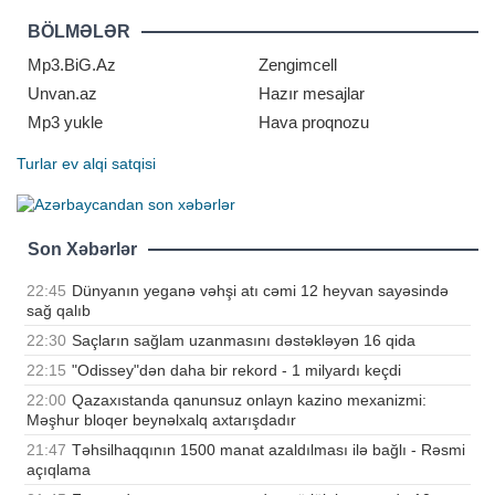
hər kəsi heyran edib. Sözügedən
fotonu təqdim edirik:
BÖLMƏLƏR
Mp3.BiG.Az
Zengimcell
Unvan.az
Hazır mesajlar
Mp3 yukle
Hava proqnozu
Turlar
ev alqi satqisi
Son Xəbərlər
22:45
Dünyanın yeganə vəhşi atı cəmi 12 heyvan sayəsində
sağ qalıb
22:30
Saçların sağlam uzanmasını dəstəkləyən 16 qida
22:15
"Odissey"dən daha bir rekord - 1 milyardı keçdi
22:00
Qazaxıstanda qanunsuz onlayn kazino mexanizmi:
Məşhur bloqer beynəlxalq axtarışdadır
21:47
Təhsilhaqqının 1500 manat azaldılması ilə bağlı - Rəsmi
açıqlama