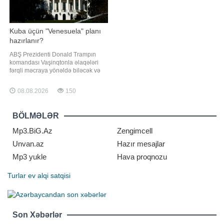
Kuba üçün "Venesuela" planı
hazırlanır?
ABŞ Prezidenti Donald Trampın
komandası Vaşinqtonla əlaqələri
fərqli məcraya yönəldə biləcək və
Havanada hökumətə rəhbərlik edə
biləcək fəaliyyətdəki və ya sabiq
08.08.2026
150
Kuba rəsmisinin axtarışındadır.
xəbər verir ki, bu barədə "The New
York Times" nəşri öz mənbələrinə
BÖLMƏLƏR
istinadən məlumat yayıb. Məlumat
Mp3.BiG.Az
Zengimcell
Unvan.az
Hazır mesajlar
Mp3 yukle
Hava proqnozu
Turlar
ev alqi satqisi
Son Xəbərlər