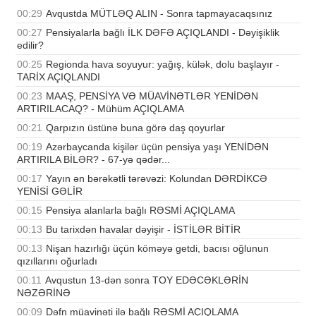
00:29
Avqustda MÜTLƏQ ALIN - Sonra tapmayacaqsınız
00:27
Pensiyalarla bağlı İLK DƏFƏ AÇIQLANDI - Dəyişiklik
edilir?
00:25
Regionda hava soyuyur: yağış, külək, dolu başlayır -
TARİX AÇIQLANDI
00:23
MAAŞ, PENSİYA VƏ MÜAVİNƏTLƏR YENİDƏN
ARTIRILACAQ? - Mühüm AÇIQLAMA
00:21
Qarpızın üstünə buna görə daş qoyurlar
00:19
Azərbaycanda kişilər üçün pensiya yaşı YENİDƏN
ARTIRILA BİLƏR? - 67-yə qədər...
00:17
Yayın ən bərəkətli tərəvəzi: Kolundan DƏRDİKCƏ
YENİSİ GƏLİR
00:15
Pensiya alanlarla bağlı RƏSMİ AÇIQLAMA
00:13
Bu tarixdən havalar dəyişir - İSTİLƏR BİTİR
00:13
Nişan hazırlığı üçün köməyə getdi, bacısı oğlunun
qızıllarını oğurladı
00:11
Avqustun 13-dən sonra TOY EDƏCƏKLƏRİN
NƏZƏRİNƏ
00:09
Dəfn müavinəti ilə bağlı RƏSMİ AÇIQLAMA