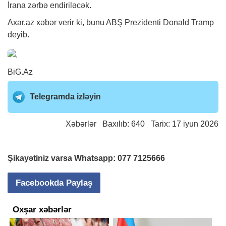
İrana zərbə endiriləcək.
Axar.az
xəbər
verir ki, bunu ABŞ Prezidenti Donald Tramp
deyib.
BiG.Az
Telegramda izləyin
Xəbərlər
Baxılıb: 640 Tarix: 17 iyun 2026
Şikayətiniz varsa Whatsapp:
077 7125666
Facebookda Paylaş
Oxşar xəbərlər