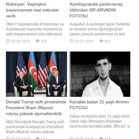
Rubinyan: Vaşinqton
Azərbaycanda yandırılaraq
bəyannaməsi real nəticələr
öldürülən ƏR-ARVADIN
verib
FOTOSU
Ötən il Vaşinqtonda Ermənistan və
Avqustun 6-na keçən gecə Tərtərdə
Azərbaycan arasında imzalanmış
ər-arvadın evinə oğurluğa girən
sülh bəyannaməsi real nəticələrə
şəxsin mənzili yandırması və ahıl
gətirib çıxarıb. "Report" xəbər verir
şəxslərin ölməsi barədə məlumat
08.08.2026
163
08.08.2026
402
ki, bu barədə Ermənistan
vermişdik. İbtidai istintaqla
parlamentinin sədri Ruben
Baxşəliyev Vüqar Mehman oğlunun
Rubinyan bəyannamənin
fərdi yaşayış evindən külli miqdarda
imzalanmasının birinci ildönümü
pul vəsaitini ələ keçirməsi, törətdiyi
münasibətilə etdiyi
oğurluq cinayətinin izlərini gizlətmə
videomüraciətində bildirib. "Bi
Donald Tramp sülh prosesində
Kanalda batan 21 yaşlı Aminin
Prezident İlham Əliyevin
FOTOSU
rolunu yüksək qiymətləndirib
Xəbər verdiyimiz kimi, 21 yaşlı Amin
Zamir oğlu Əhmədov Beyləqan
ABŞ Prezidenti Donald Tramp sülh
rayonunda kanalda batıb. BİG.AZ -a
prosesində Azərbaycan Prezidenti
istinadən xəbər verir ki, hadisə
İlham Əliyevin rolunu yüksək
avqustun 6-da rayon ərazisindən
qiymətləndirib. "Report" xəbər verir