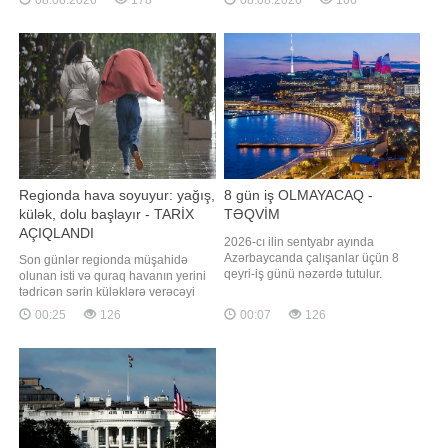
08.08.2026
178
08.08.2026
166
keçən "Yeni Xan Qızı" adlı beton
ki, ABŞ Prezidenti bu barədə
kanalda baş verib. Hazırda onun
Azərbaycan lideri ilə telefon
meyitinin tapılması istiqamətində
danışığı zamanı bildirib. Telefon
axtarış-xilasetmə tədbirlər
danışığı zamanı 2025-ci il avqustun
8-də Vaşinqtonda keçirilmiş v
Regionda hava soyuyur: yağış,
8 gün iş OLMAYACAQ -
külək, dolu başlayır - TARİX
TƏQVİM
AÇIQLANDI
2026-cı ilin sentyabr ayında
Azərbaycanda çalışanlar üçün 8
Son günlər regionda müşahidə
qeyri-iş günü nəzərdə tutulur.
olunan isti və quraq havanın yerini
Sentyabr ayının 6, 13, 20 və 27-si
tədricən sərin küləklərə verəcəyi
bazar günlərinə təsadüf etdiyindən,
gözlənilir. xəbər verir ki, hava tətbiqi
00:25
126
00:07
126
həmin tarixlər qeyri-iş günləri hesab
proqramlarında Bakıda növbəti
olunur. Bundan əlavə, altıgünlük iş
həftənin əvvəlindən temperaturun
həftəsi ilə işləyənlər 4 gün istirahət
düşəcəyi qeyd edilir. Xüsusilə gələn
edəcəklər. Beləliklə, 2026-c
həftənin sonu iki gün yağış
yağacağı proqnozlaşdırılır. Bunda