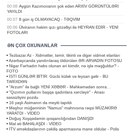
00:08
Aygün Kazımovanın şok edən ARXİV GÖRÜNTÜLƏRİ
YAYILDI
00:07
8 gün iş OLMAYACAQ - TƏQVİM
00:06
Ülviranın həkim qızı gözəlliyi ilə HEYRAN EDİR - YENİ
FOTOLARI
ƏN ÇOX OXUNANLAR
•
Tezbazar.Az - Xidmətlər, təmir, tikinti və digər xidmət elanları
•
Azərbaycanda yandırılaraq öldürülən ƏR-ARVADIN FOTOSU
•
Nigar Fərhadın həbs olunan əri kimdir, nə işlə məşğuldur? -
FOTO
•
İSTİ GÜNLƏR BİTİR: Güclü külək və leysan gəlir - BU
TARİXDƏN
•
"Arzum" ilə bağlı YENİ XƏBƏR - Məhkəmədən sonra…
•
"Qızımın pullarını başqa qadınlara xərcləyir" - Anası
səssizliyini pozdu
•
16 yaşlı Asimanın da meyiti tapıldı
•
Məşhur müğənninin "Namus" mahnısına rəqsi MÜZAKİRƏ
YARATDI - VİDEO
•
Doğuş Xoşqədəmin qısqanclığından DANIŞDI
•
Mal əti BAHALAŞDI - VİDEO
•
İTV əməkdaşlarının çəkiliş aparmasına mane oldular - Polis