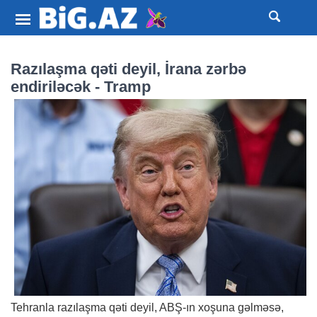
Razılaşma qəti deyil, İrana zərbə
endiriləcək - Tramp
Tehranla razılaşma qəti deyil, ABŞ-ın xoşuna gəlməsə,