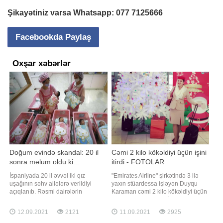
Şikayətiniz varsa Whatsapp:
077 7125666
Facebookda Paylaş
Oxşar xəbərlər
Doğum evində skandal: 20 il
Cəmi 2 kilo kökəldiyi üçün işini
sonra məlum oldu ki...
itirdi - FOTOLAR
İspaniyada 20 il əvvəl iki qız
"Emirates Airline" şirkətində 3 ilə
uşağının səhv ailələrə verildiyi
yaxın stüardessa işləyən Duyqu
açıqlanıb. Rəsmi dairələrin
Karaman cəmi 2 kilo kökəldiyi üçün
məlumatına görə, hadisə Rioxa
işdən çıxmalı olub. BİG.AZ xəbər
bölgəsində baş verib. Açıqlamaya
verir ki, bu barədə "Mirror" yazır.
12.09.2021
2121
11.09.2021
2925
görə, hadisə tibb işçilərinin
Belə ki, iş yoldaşlarından biri onun