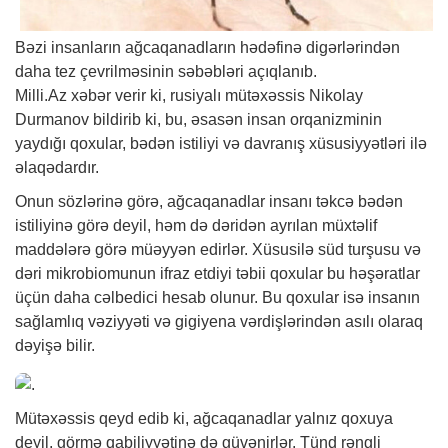
Bəzi insanların ağcaqanadların hədəfinə digərlərindən
daha tez çevrilməsinin səbəbləri açıqlanıb.
Milli.Az
xəbər
verir ki, rusiyalı mütəxəssis Nikolay
Durmanov bildirib ki, bu, əsasən insan orqanizminin
yaydığı qoxular, bədən istiliyi və davranış xüsusiyyətləri ilə
əlaqədardır.
Onun sözlərinə görə, ağcaqanadlar insanı təkcə bədən
istiliyinə görə deyil, həm də dəridən ayrılan müxtəlif
maddələrə görə müəyyən edirlər. Xüsusilə süd turşusu və
dəri mikrobiomunun ifraz etdiyi təbii qoxular bu həşəratlar
üçün daha cəlbedici hesab olunur. Bu qoxular isə insanın
sağlamlıq vəziyyəti və gigiyena vərdişlərindən asılı olaraq
dəyişə bilir.
Mütəxəssis qeyd edib ki, ağcaqanadlar yalnız qoxuya
deyil, görmə qabiliyyətinə də güvənirlər. Tünd rəngli