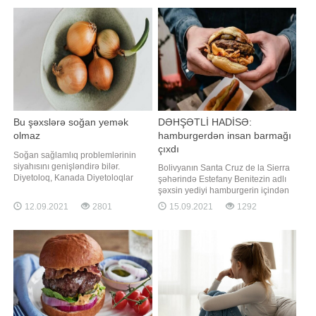
diqqətsizliyi səbəbilə baş verib.
çox "iri" olduğunu bildirərək
Bildirilir ki, uşaqlar 5 saat fərqlə
rəhbərliyə şikayət edib. Şikayətdə
dünyaya gəlib. Onlar zəif olduğu
üçün xüsus
Bu şəxslərə soğan yemək
DƏHŞƏTLİ HADİSƏ:
olmaz
hamburgerdən insan barmağı
çıxdı
Soğan sağlamlıq problemlərinin
siyahısını genişləndirə bilər.
Bolivyanın Santa Cruz de la Sierra
Diyetoloq, Kanada Diyetoloqlar
şəhərində Estefany Benitezin adlı
Birliyinin üzvü Nataliya Nefedova
şəxsin yediyi hamburgerin içindən
bu barədə danışıb. O bildirib ki,
insan barmağı çıxıb. Bildirilib ki, o,
12.09.2021
2801
15.09.2021
1292
soğan xüsusilə mədə-bağırsaq
dərhal istehsalçıya şikayət edib.
traktının işinin pozulmasına səbəb
Amma onunla heç kim
ola bilər. N.Nefedova "Sputnik"
maraqlanmayıb. Hadisə ilə bağlı
radiosuna verdiyi müsahibədə qey
öncə "Facebook"da, sonra
beynəlxalq mətbuata açıqlayan
gənc başın