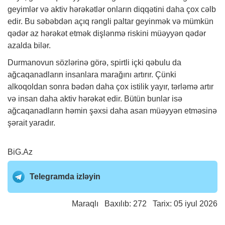
geyimlər və aktiv hərəkətlər onların diqqətini daha çox cəlb
edir. Bu səbəbdən açıq rəngli paltar geyinmək və mümkün
qədər az hərəkət etmək dişlənmə riskini müəyyən qədər
azalda bilər.
Durmanovun sözlərinə görə, spirtli içki qəbulu da
ağcaqanadların insanlara marağını artırır. Çünki
alkoqoldan sonra bədən daha çox istilik yayır, tərləmə artır
və insan daha aktiv hərəkət edir. Bütün bunlar isə
ağcaqanadların həmin şəxsi daha asan müəyyən etməsinə
şərait yaradır.
BiG.Az
Telegramda izləyin
Maraqlı
Baxılıb: 272 Tarix: 05 iyul 2026