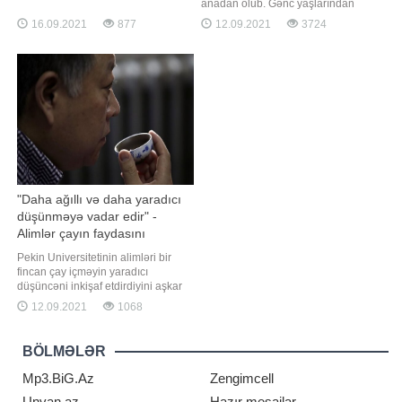
xəbər verir ki, 100 nəfərdən ibarət
anadan olub. Gənc yaşlarından
siyahı "Liderlər", "İxtiraçılar",
etibarən musiqi fəaliyyətinə
16.09.2021
877
12.09.2021
3724
"İncəsənət xadimləri", "Yenilikçilər"
başlayan Sevilin qısa zaman
kimi bir neçə bölməyə ayrılıb.
ərzində istedadı kəşf edilir və
Siyasətçilə
müxtəlif musiqi tədbirlərində çıxış
etməyə başlayır. Azərbaycan Dövlət
Konservatoriyasının fortepiano
şöbəsində təhsi
"Daha ağıllı və daha yaradıcı
düşünməyə vadar edir" -
Alimlər çayın faydasını
araşdırdı...
Pekin Universitetinin alimləri bir
fincan çay içməyin yaradıcı
düşüncəni inkişaf etdirdiyini aşkar
ediblər. Araşdırma nəticəsində
12.09.2021
1068
mütəxəssislər çayın bioloji
komponentlərinin deyil, çay içmək
prosesinin özünün insanları "daha
BÖLMƏLƏR
ağıllı və daha yaradıcı" olduqlarını
düşünməyə sövq etdiyi qənaətin
Mp3.BiG.Az
Zengimcell
Unvan.az
Hazır mesajlar