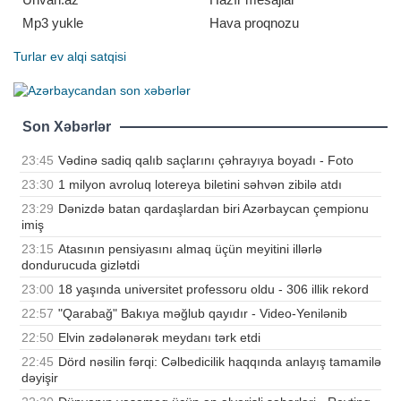
Mp3 yukle
Hava proqnozu
Turlar
ev alqi satqisi
Son Xəbərlər
23:45
Vədinə sadiq qalıb saçlarını çəhrayıya boyadı - Foto
23:30
1 milyon avroluq lotereya biletini səhvən zibilə atdı
23:29
Dənizdə batan qardaşlardan biri Azərbaycan çempionu
imiş
23:15
Atasının pensiyasını almaq üçün meyitini illərlə
dondurucuda gizlətdi
23:00
18 yaşında universitet professoru oldu - 306 illik rekord
22:57
"Qarabağ" Bakıya məğlub qayıdır - Video-Yenilənib
22:50
Elvin zədələnərək meydanı tərk etdi
22:45
Dörd nəsilin fərqi: Cəlbedicilik haqqında anlayış tamamilə
dəyişir