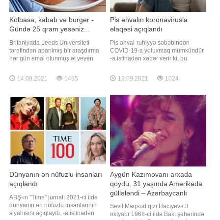
Kolbasa, kabab və burger -
Pis əhvalın koronavirusla
Gündə 25 qram yesəniz...
əlaqəsi açıqlandı
Britaniyada Leeds Universiteti
Pis əhval-ruhiyyə səbəbindən
tərəfindən aparılmış bir araşdırma
COVID-19-a yoluxmaq mümkündür.
hər gün emal olunmuş ət yeyən
-a istinadən xəbər verir ki, bu
insanlarda demensiya (ağıl
barədə rusiyalı infeksionist Svetlana
zəifləməsi) riskinin 44 faiz arta
Malinovskaya koronavirusun
14.09.2021
1495
13.09.2021
1024
biləcəyini göstərib. -a istinadən
gözlənilməz səbəbləri barədə
bildirir ki, araşdırmada kolbasa,
danışarkən bildirib. Həkimin
kabab və burger kimi qidaların orta
sözlərinə görə, insanın psixoloji
və daha yuxarı yaşlarda beyin
vəziyyətinin immun sistemə böyük
sağlamlığın
təsiri var. "Qorxu
Dünyanın ən nüfuzlu insanları
Aygün Kazımovanı arxada
açıqlandı
qoydu, 31 yaşında Amerikada
güllələndi – Azərbaycanlı
ABŞ-ın "Time" jurnalı 2021-ci ildə
müğənninin faciəvi həyatı
dünyanın ən nüfuzlu insanlarının
Sevil Maqsud qızı Hacıyeva 3
siyahısını açıqlayıb. -a istinadən
oktyabr 1968-ci ildə Bakı şəhərində