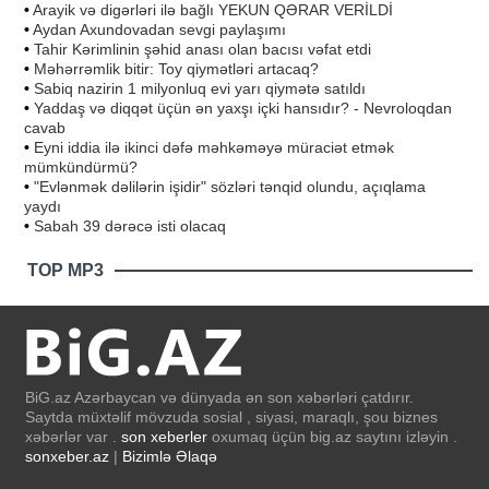
•
Arayik və digərləri ilə bağlı YEKUN QƏRAR VERİLDİ
•
Aydan Axundovadan sevgi paylaşımı
•
Tahir Kərimlinin şəhid anası olan bacısı vəfat etdi
•
Məhərrəmlik bitir: Toy qiymətləri artacaq?
•
Sabiq nazirin 1 milyonluq evi yarı qiymətə satıldı
•
Yaddaş və diqqət üçün ən yaxşı içki hansıdır? - Nevroloqdan
cavab
•
Eyni iddia ilə ikinci dəfə məhkəməyə müraciət etmək
mümkündürmü?
•
"Evlənmək dəlilərin işidir" sözləri tənqid olundu, açıqlama
yaydı
•
Sabah 39 dərəcə isti olacaq
TOP MP3
BiG.az Azərbaycan və dünyada ən son xəbərləri çatdırır.
Saytda müxtəlif mövzuda sosial , siyasi, maraqlı, şou biznes
xəbərlər var .
son xeberler
oxumaq üçün big.az saytını izləyin .
sonxeber.az
|
Bizimlə Əlaqə