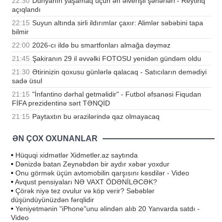
22:30
Dünyanın yaşamaq üçün ən əlverişli şəhərləri - Reytinq
açıqlandı
22:15
Suyun altında sirli ildırımlar çaxır: Alimlər səbəbini tapa
bilmir
22:00
2026-cı ildə bu smartfonları almağa dəyməz
21:45
Şakiranın 29 il əvvəlki FOTOSU yenidən gündəm oldu
21:30
Ətirinizin qoxusu günlərlə qalacaq - Satıcıların demədiyi
sadə üsul
21:15
"İnfantino dərhal getməlidir" - Futbol əfsanəsi Fiqudan
FİFA prezidentinə sərt TƏNQİD
21:15
Paytaxtın bu ərazilərində qaz olmayacaq
ƏN ÇOX OXUNANLAR
•
Hüquqi xidmətlər Xidmetler.az saytında
•
Dənizdə batan Zeynəbdən bir aydır xəbər yoxdur
•
Onu görmək üçün avtomobilin qarşısını kəsdilər - Video
•
Avqust pensiyaları NƏ VAXT ÖDƏNİLƏCƏK?
•
Çörək niyə tez ovulur və köp verir? Səbəblər
düşündüyünüzdən fərqlidir
•
Yeniyetmənin "iPhone"unu əlindən alıb 20 Yanvarda satdı -
Video