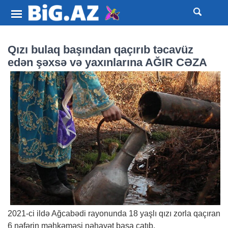
Qızı bulaq başından qaçırıb təcavüz
edən şəxsə və yaxınlarına AĞIR CƏZA
2021-ci ildə Ağcabədi rayonunda 18 yaşlı qızı zorla qaçıran
6 nəfərin məhkəməsi nəhayət başa çatıb.