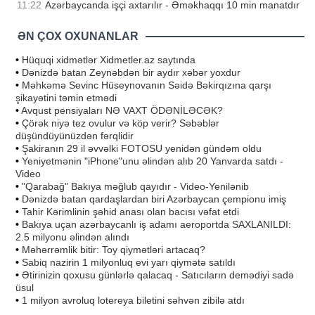
11:22
Azərbaycanda işçi axtarılır - Əməkhaqqı 10 min manatdır
ƏN ÇOX OXUNANLAR
•
Hüquqi xidmətlər Xidmetler.az saytında
•
Dənizdə batan Zeynəbdən bir aydır xəbər yoxdur
•
Məhkəmə Sevinc Hüseynovanın Səidə Bəkirqızına qarşı
şikayətini təmin etmədi
•
Avqust pensiyaları NƏ VAXT ÖDƏNİLƏCƏK?
•
Çörək niyə tez ovulur və köp verir? Səbəblər
düşündüyünüzdən fərqlidir
•
Şakiranın 29 il əvvəlki FOTOSU yenidən gündəm oldu
•
Yeniyetmənin "iPhone"unu əlindən alıb 20 Yanvarda satdı -
Video
•
"Qarabağ" Bakıya məğlub qayıdır - Video-Yenilənib
•
Dənizdə batan qardaşlardan biri Azərbaycan çempionu imiş
•
Tahir Kərimlinin şəhid anası olan bacısı vəfat etdi
•
Bakıya uçan azərbaycanlı iş adamı aeroportda SAXLANILDI:
2.5 milyonu əlindən alındı
•
Məhərrəmlik bitir: Toy qiymətləri artacaq?
•
Sabiq nazirin 1 milyonluq evi yarı qiymətə satıldı
•
Ətirinizin qoxusu günlərlə qalacaq - Satıcıların demədiyi sadə
üsul
•
1 milyon avroluq lotereya biletini səhvən zibilə atdı