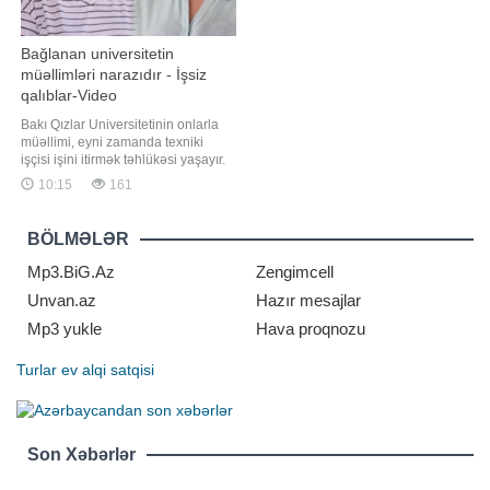
Bağlanan universitetin
müəllimləri narazıdır - İşsiz
qalıblar-Video
Bakı Qızlar Universitetinin onlarla
müəllimi, eyni zamanda texniki
işçisi işini itirmək təhlükəsi yaşayır.
"Qafqazinfo" -a istinadən xəbər verir
10:15
161
ki, universitetdə oxuyan tələbələrin
digər özəl universitetlərə
köçürülməsi haqda qərar verilib,
BÖLMƏLƏR
lakin qərar bir çox müəllimlərə,
eləcə də texnik
Mp3.BiG.Az
Zengimcell
Unvan.az
Hazır mesajlar
Mp3 yukle
Hava proqnozu
Turlar
ev alqi satqisi
Son Xəbərlər