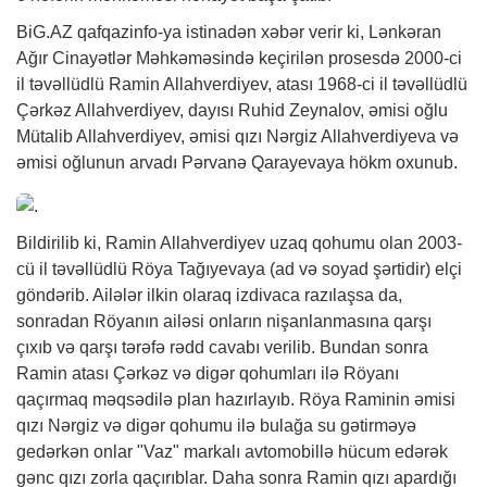
BiG.AZ
qafqazinfo-ya istinadən
xəbər
verir ki, Lənkəran
Ağır Cinayətlər Məhkəməsində keçirilən prosesdə 2000-ci
il təvəllüdlü Ramin Allahverdiyev, atası 1968-ci il təvəllüdlü
Çərkəz Allahverdiyev, dayısı Ruhid Zeynalov, əmisi oğlu
Mütalib Allahverdiyev, əmisi qızı Nərgiz Allahverdiyeva və
əmisi oğlunun arvadı Pərvanə Qarayevaya hökm oxunub.
Bildirilib ki, Ramin Allahverdiyev uzaq qohumu olan 2003-
cü il təvəllüdlü Röya Tağıyevaya (ad və soyad şərtidir) elçi
göndərib. Ailələr ilkin olaraq izdivaca razılaşsa da,
sonradan Röyanın ailəsi onların nişanlanmasına qarşı
çıxıb və qarşı tərəfə rədd cavabı verilib. Bundan sonra
Ramin atası Çərkəz və digər qohumları ilə Röyanı
qaçırmaq məqsədilə plan hazırlayıb. Röya Raminin əmisi
qızı Nərgiz və digər qohumu ilə bulağa su gətirməyə
gedərkən onlar "Vaz" markalı avtomobillə hücum edərək
gənc qızı zorla qaçırıblar. Daha sonra Ramin qızı apardığı