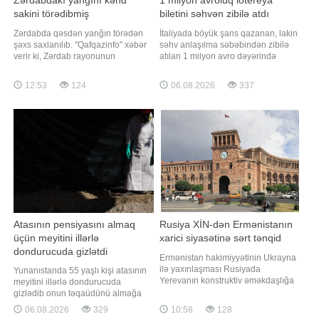
sakini törədibmiş
biletini səhvən zibilə atdı
Zərdabda qəsdən yanğın törədən
İtaliyada böyük şans qazanan, lakin
şəxs saxlanılıb. "Qafqazinfo" xəbər
səhv anlaşılma səbəbindən zibilə
verir ki, Zərdab rayonunun
atılan 1 milyon avro dəyərində
Hüseynxanlı kəndi ərazisində
lotereya bileti iki günlük axtarışdan
qəsdən yanğın hadisəsi törədən
sonra tapılıb. "Qafqazinfo"nun
12:53
124
06.08.2026
337
şəxs polis əməkdaşları tərəfindən
xəbərinə görə, hadisə ölkənin
müəyyən edilib. Araşdırmalarla
cənubundakı Apuliya bölgəsinin
yanğının kənd sakini Ə.Quliyev
Bari şəhəri yaxınlığındakı Bitonto
tərəfindən törədildiyi məlum olub.
qəsəbəsində baş verib. Qali
Hadis
Atasının pensiyasını almaq
Rusiya XİN-dən Ermənistanın
üçün meyitini illərlə
xarici siyasətinə sərt tənqid
dondurucuda gizlətdi
Ermənistan hakimiyyətinin Ukrayna
ilə yaxınlaşması Rusiyada
Yunanıstanda 55 yaşlı kişi atasının
Yerevanın konstruktiv əməkdaşlığa
meyitini illərlə dondurucuda
hazırlığı ilə bağlı ciddi suallar
gizlədib onun təqaüdünü almağa
yaradır. xəbər verir ki, bunu Rusiya
davam etməkdə şübhəli bilinərək
06.08.2026
329
10:58
128
Xarici İşlər Nazirliyinin İnformasiya
həbs edilib. "Qafqazinfo" xəbər verir