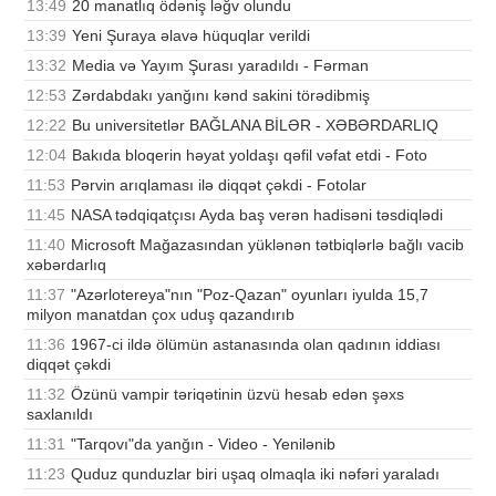
13:49
20 manatlıq ödəniş ləğv olundu
13:39
Yeni Şuraya əlavə hüquqlar verildi
13:32
Media və Yayım Şurası yaradıldı - Fərman
12:53
Zərdabdakı yanğını kənd sakini törədibmiş
12:22
Bu universitetlər BAĞLANA BİLƏR - XƏBƏRDARLIQ
12:04
Bakıda bloqerin həyat yoldaşı qəfil vəfat etdi - Foto
11:53
Pərvin arıqlaması ilə diqqət çəkdi - Fotolar
11:45
NASA tədqiqatçısı Ayda baş verən hadisəni təsdiqlədi
11:40
Microsoft Mağazasından yüklənən tətbiqlərlə bağlı vacib
xəbərdarlıq
11:37
"Azərlotereya"nın "Poz-Qazan" oyunları iyulda 15,7
milyon manatdan çox uduş qazandırıb
11:36
1967-ci ildə ölümün astanasında olan qadının iddiası
diqqət çəkdi
11:32
Özünü vampir təriqətinin üzvü hesab edən şəxs
saxlanıldı
11:31
"Tarqovı"da yanğın - Video - Yenilənib
11:23
Quduz qunduzlar biri uşaq olmaqla iki nəfəri yaraladı