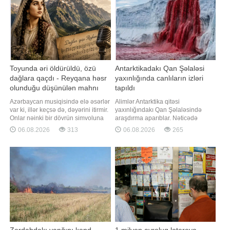
Toyunda əri öldürüldü, özü
Antarktikadakı Qan Şəlaləsi
dağlara qaçdı - Reyqana həsr
yaxınlığında canlıların izləri
olunduğu düşünülən mahnı
tapıldı
haqqında bilinməyənlər
Azərbaycan musiqisində elə əsərlər
Alimlər Antarktika qitəsi
var ki, illər keçsə də, dəyərini itirmir.
yaxınlığındakı Qan Şəlaləsində
Onlar nəinki bir dövrün simvoluna
araşdırma aparıblar. Nəticədə
çevrilir, hətta nəsildən-nəslə
mikroskopik evakariot canlılardan
06.08.2026
313
06.08.2026
265
ötürülərək xalqın yaddaşında
ibarət bir topluluğun molekulyar
yaşayır. -ın yeni "Mahnıların
sübutları kəşf edilib. Tədqiqatçılar
tarixçəsi" rubrikasında bu dəfə
bu tapıntının dəniz suyunun
haqqında bəhs edəcəyi "Dağlar qızı
Antarktikanın qədim dövrlərində
Reyhan" da məh
dərəyə daxil olmuş və buzlaq
altında hapsola bilmi
Zərdabdakı yanğını kənd
1 milyon avroluq lotereya