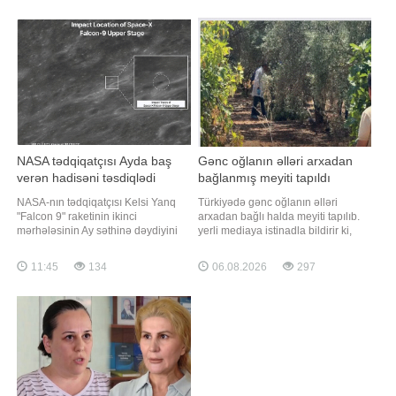
və Mətbuat Departamentinin
ki, Yunanıstan polisinin məlumatına
direktor müavini Aleksey Fadeyev
görə, hadisə Peloponnes
"YouTube" platformasında
yarımadasında, Sparta
yayımlana
yaxınlığındakı Mistra kəndində
qeydə alınıb
NASA tədqiqatçısı Ayda baş
Gənc oğlanın əlləri arxadan
verən hadisəni təsdiqlədi
bağlanmış meyiti tapıldı
NASA-nın tədqiqatçısı Kelsi Yanq
Türkiyədə gənc oğlanın əlləri
"Falcon 9" raketinin ikinci
arxadan bağlı halda meyiti tapılıb.
mərhələsinin Ay səthinə dəydiyini
yerli mediaya istinadla bildirir ki,
təsdiqləyib. xəbər verir ki, "Reuters"
hadisə Antalyanın Kepez
onun açıqlamasının videosunu
rayonunda baş verib. Zeytunluq
11:45
134
06.08.2026
297
yayımlayıb. Yanq bildirib ki,
ərazidə əlləri arxadan bağlanmış
çərşənbə günü səhər saatlarında
vəziyyətdə gənc kişinin meyiti
"Falcon 9" raketinin ikinci mərhələsi
aşkarlanıb. Hadisə yerinə polis və
planlaşdırılmamı
təcili tibbi yardım briqadaları cəlb
olunub