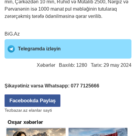
min, Çərkəzdən 10 min, Ruhid və Mütalib 2500, Nərgiz və
Pərvanənin isə 1000 manat pul məbləğinin tutularaq
zərərçəkmiş tərəfə ödənilməsinə qərar verilib.
BiG.Az
Telegramda izləyin
Xəbərlər
Baxılıb: 1280 Tarix: 29 may 2024
Şikayətiniz varsa Whatsapp:
077 7125666
Facebookda Paylaş
Tezbazar.az elanlar sayti
Oxşar xəbərlər