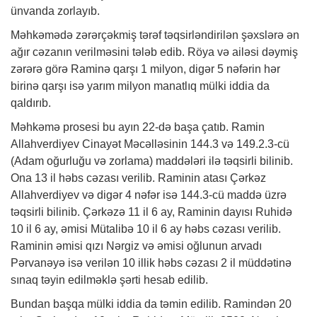
ünvanda zorlayıb.
Məhkəmədə zərərçəkmiş tərəf təqsirləndirilən şəxslərə ən
ağır cəzanın verilməsini tələb edib. Röya və ailəsi dəymiş
zərərə görə Raminə qarşı 1 milyon, digər 5 nəfərin hər
birinə qarşı isə yarım milyon manatlıq mülki iddia da
qaldırıb.
Məhkəmə prosesi bu ayın 22-də başa çatıb. Ramin
Allahverdiyev Cinayət Məcəlləsinin 144.3 və 149.2.3-cü
(Adam oğurluğu və zorlama) maddələri ilə təqsirli bilinib.
Ona 13 il həbs cəzası verilib. Raminin atası Çərkəz
Allahverdiyev və digər 4 nəfər isə 144.3-cü maddə üzrə
təqsirli bilinib. Çərkəzə 11 il 6 ay, Raminin dayısı Ruhidə
10 il 6 ay, əmisi Mütalibə 10 il 6 ay həbs cəzası verilib.
Raminin əmisi qızı Nərgiz və əmisi oğlunun arvadı
Pərvanəyə isə verilən 10 illik həbs cəzası 2 il müddətinə
sınaq təyin edilməklə şərti hesab edilib.
Bundan başqa mülki iddia da təmin edilib. Ramindən 20