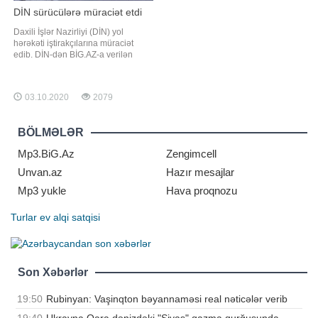
DİN sürücülərə müraciət etdi
Daxili İşlər Nazirliyi (DİN) yol
hərəkəti iştirakçılarına müraciət
edib. DİN-dən BİG.AZ-a verilən
məlumatda bildirilir: . "Sentyabrın
28-i saat 00:00-dan Azərbaycan
Respublikasının bütün ərazisində
03.10.2020
2079
hərbi vəziyyət elan olunub və Bakı
şəhəri daxil olmaqla ölkənin 22
inzibati ərazisində saat 21:00-da
BÖLMƏLƏR
Mp3.BiG.Az
Zengimcell
Unvan.az
Hazır mesajlar
Mp3 yukle
Hava proqnozu
Turlar
ev alqi satqisi
Son Xəbərlər
19:50
Rubinyan: Vaşinqton bəyannaməsi real nəticələr verib