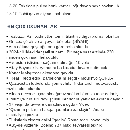
18:20
Taksidən pul və bank kartları oğurlayan şəxs saxlanılıb
18:10
Təbii qazın qiyməti bahalaşdı
ƏN ÇOX OXUNANLAR
•
Tezbazar.Az - Xidmətlər, təmir, tikinti və digər xidmət elanları
•
Ən çox çörək və ət yeyən bölgələr (SİYAHI)
•
Ana oğluna qoyduğu ada görə həbs olundu
•
2024-cü ildəki dəhşətli sunami: Bir neçə saat ərzində 230
mindən çox insan həlak oldu
•
Avqustun istisində sağlam qalmağın 10 yolu
•
Altay Bayındır karyerasını La Liqada davam etdirəcək
•
Konor Makqreqor oktaqona qayıdır
•
"Real"ı rədd edib "Barselona"nı seçdi - Mourinyo ŞOKDA
•
Qazaxıstan futbolunda yeni səhifə: Niderlandlı mütəxəssislə
razılıq əldə olundu
•
Ailədə neçənci uşaq olmağımız sağlamlığımıza təsir edirmiş
•
"Mumiya"nın sirli döyüşçüsü illər sonra yenidən ekrana qayıdır
•
97 yaşında təyyarə qanadında uçdu - Video
•
"Qızımın pullarını başqa qadınlara xərcləyir" - Anası
səssizliyini pozdu
•
Turistlərin ziyarət etdiyi "qədim" Roma teatrı saxta imiş
•
ABŞ-də yüzlərlə "Boeing 737 Max" təyyarəsi texniki