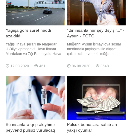
Yağışa görə sürət həddi
"Bir insanla hər şey dəyişir..." -
azaldıldı
Aysun - FOTO
Yağışlı hava şəraiti ilə əlaqədar
Müğənni Aysun İsmayılova sosial
H.Əliyev prospekti-Hava limanı-
mediadakı paylaşımı ilə diqqət
Mərdəkan və Zığ-Beton yolu-Hava
çəkib. xəbər verir ki. müğənni
limanı yollarında sürət həddi bütün
instaqram hesabında yeni fotosunu
zolaqlar üzrə müvafiq olaraq
paylaşıb. O. fotoya: "Hər şey
17.08.2020
461
06.08.2020
3548
endirilib. BNA-dan daxil olan
dəyişir.bəzən zamanla, bəzən də bir
məlumata görə, məqsəd yağışlı
insanla" sözlərini yazıb. Sözügedən
havada yol hərəkəti
fotonu təqdim edirik:
təhlükəsizliyinin təmin olunmasıdır:.
"Bir daha bütü
Bu insanlara qrip əleyhinə
Pulsuz bonuslara sahib ən
peyvənd pulsuz vurulacaq
yaxşı oyunlar