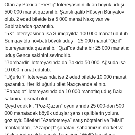
Ötən ay Bakıda "Prestij" lotereyasının ilk ən böyük uduşu –
500 000 manat qazanılıb. Şanslı qalib Hüseyn Bünyatov
olub. 2 ədəd biletdə isə 5 000 manat Naxçıvan və
Sabirabadda qazanılıb.
"5X" lotereyasında isə Sumqayıtda 100 000 manat udulub.
Sumqayıtda növbəti böyük uduş – 25 000 manat "Qızıl"
lotereyasında qazanılıb. "Qızıl"da daha bir 25 000 manatlıq
uduş Gəncə sakinini sevindirib.
"Bombardir" lotereyasında da Bakıda 50 000, Ağsuda isə
10 000 manat udulub.
"Uğurlu 7" lotereyasında isə 2 ədəd biletdə 10 000 manat
qazanılıb. Hər iki uğurlu bilet Naxçıvanda alınıb.
"Papaq at" lotereyasında da 10 000 manatlıq uduş Bakı
sakininə qismət olub.
Qeyd edək ki, "Poz-Qazan" oyunlarında 25 000-dən 500
000 manatadək böyük uduşlar şanslı qaliblərin yolunu
gözləyir. Biletləri "Azərlotereya" satış nöqtələri və "Misli"
məntəqələri , "Azərpoçt" şöbələri, şəhərimizin market və
köşklərindən əldə etmək, həmçinin "Wolt"dan sifariş