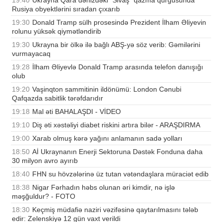
19:40
Ukrayna Qara dənizdəki "Sivaş" qazma qurğusunda
Rusiya obyektlərini sıradan çıxarıb
19:30
Donald Tramp sülh prosesində Prezident İlham Əliyevin
rolunu yüksək qiymətləndirib
19:30
Ukrayna bir ölkə ilə bağlı ABŞ-yə söz verib: Gəmilərini
vurmayacaq
19:28
İlham Əliyevlə Donald Tramp arasında telefon danışığı
olub
19:20
Vaşinqton sammitinin ildönümü: London Cənubi
Qafqazda sabitlik tərəfdarıdır
19:18
Mal əti BAHALAŞDI - VİDEO
19:10
Diş əti xəstəliyi diabet riskini artıra bilər - ARAŞDIRMA
19:00
Xarab olmuş kərə yağını anlamanın sadə yolları
18:50
Aİ Ukraynanın Enerji Sektoruna Dəstək Fonduna daha
30 milyon avro ayırıb
18:40
FHN su hövzələrinə üz tutan vətəndaşlara müraciət edib
18:38
Nigar Fərhadın həbs olunan əri kimdir, nə işlə
məşğuldur? - FOTO
18:30
Keçmiş müdafiə naziri vəzifəsinə qaytarılmasını tələb
edir: Zelenskiyə 12 gün vaxt verildi