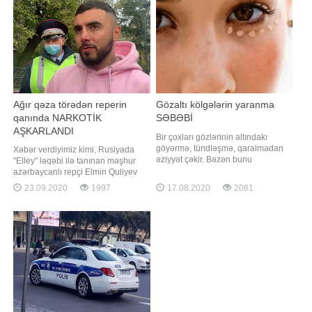
mətbuat xidmətinin rəhbəri İbrahim
əməliyyatları həyata keçirir.
Məmmədo
Azərbaycan Respublikasının Baş
Prokurorluğu tərəfində
Ağır qəza törədən reperin
Gözaltı kölgələrin yaranma
qanında NARKOTİK
SƏBƏBİ
AŞKARLANDI
Bir çoxları gözlərinin altındakı
göyərmə, tündləşmə, qaralmadan
Xəbər verdiyimiz kimi, Rusiyada
əziyyət çəkir. Bəzən bunu
"Elley" ləqəbi ilə tanınan məşhur
yorğunluq, qanazlığı, böyrək
azərbaycanlı repçi Elmin Quliyev
xəstəlikləri ilə bağlayırlar. -a
ağır qəza törədib. -a istinadən
23.09.2020
1997
17.08.2020
2081
istinadən bildirir ki, bu problemin
bildirir ki, hadisə ötən gün
səbəbi K vitamininin çatışmaması
Moskvanın Ostojenko küçəsində
ola bilər. K vutamini də A və E kimi
baş verib. O, idarə etdiyi "Infiniti"
cavanlıq, dəri və gözəllik vitaminidir.
markalı avtomobillə "Mercedes"lə
Onu
toqquşub v