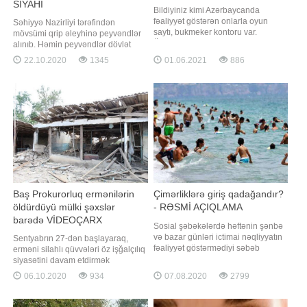
SİYAHI
Bildiyiniz kimi Azərbaycanda
fəaliyyət göstərən onlarla oyun
Səhiyyə Nazirliyi tərəfindən
saytı, bukmeker kontoru var.
mövsümi qrip əleyhinə peyvəndlər
Ümumiyyətlə real oyun ilə onlayn
alınıb. Həmin peyvəndlər dövlət
oyunnu bir-birindən ayıran əsas
hesabına əhaliyə vurulacaq. xəbər
22.10.2020
1345
01.06.2021
886
xüsusiyyətlərdən biri də bonuslardır.
verir ki, bunu AzTV-nin efirində
Onlayn oyunların real oyunlardan
yayımlanan "Gün Başladı"
fərqli olaraq bonuslar təklif etməsi
verilişində qonaq olarkən Səhiyyə
müştərilər üçün bir üstünlükdür.
Nazirliyinin İSİM-in şöbə müdiri
Telefonda
Səbinə Babazadə deyib. O bildirib
ki
Baş Prokurorluq ermənilərin
Çimərliklərə giriş qadağandır?
öldürdüyü mülki şəxslər
- RƏSMİ AÇIQLAMA
barədə VİDEOÇARX
Sosial şəbəkələrdə həftənin şənbə
HAZIRLADI
və bazar günləri ictimai nəqliyyatın
Sentyabrın 27-dən başlayaraq,
fəaliyyət göstərmədiyi səbəb
erməni silahlı qüvvələri öz işğalçılıq
gətirilərək çimərliklərə girişin
siyasətini davam etdirmək
qadağan olunduğu ilə bağlı
məqsədilə Azərbaycana qarşı
06.10.2020
934
07.08.2020
2799
məlumat yayılıb. xəbər verir ki,
növbəti hərbi təxribata başlayıb. Bu
məsələ ilə bağlı Unikal.org-a
təxribata cavab olaraq Azərbaycan
açıqlama verən Nazirlər Kabinetinin
ordusu genişmiqyaslı əks-hücum