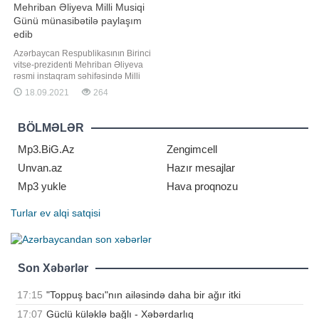
Mehriban Əliyeva Milli Musiqi
Günü münasibətilə paylaşım
edib
Azərbaycan Respublikasının Birinci
vitse-prezidenti Mehriban Əliyeva
rəsmi instaqram səhifəsində Milli
Musiqi Günü ilə bağlı paylaşım
18.09.2021
264
edib. "Report" xəbər verir ki,
paylaşımda deyilir:. "18 Sentyabr
Milli Musiqi Günüdür. Bu gün
BÖLMƏLƏR
doğum günlərini qeyd etdiyimiz
görkəmli Azərbaycan bəstəkarlar
Mp3.BiG.Az
Zengimcell
Unvan.az
Hazır mesajlar
Mp3 yukle
Hava proqnozu
Turlar
ev alqi satqisi
Son Xəbərlər
17:15
"Toppuş bacı"nın ailəsində daha bir ağır itki
17:07
Güclü küləklə bağlı - Xəbərdarlıq