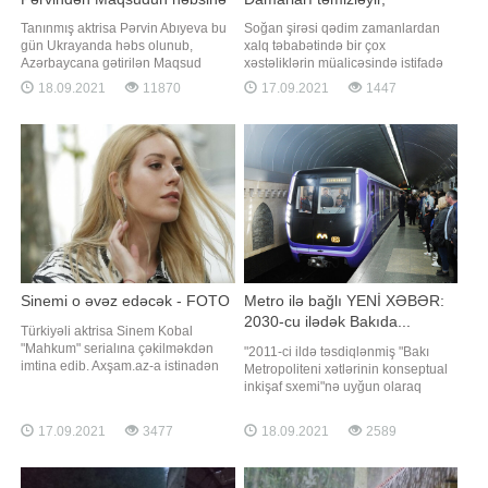
reaksiya
xərçəngdən qoruyur
Tanınmış aktrisa Pərvin Abıyeva bu
Soğan şirəsi qədim zamanlardan
gün Ukrayanda həbs olunub,
xalq təbabətində bir çox
Azərbaycana gətirilən Maqsud
xəstəliklərin müalicəsində istifadə
Mahmudovla bağlı paylaşım edib. -
olunur. Soğanı və soğan şirəsini
18.09.2021
11870
17.09.2021
1447
a istinadən xəbər verir ki, tanınmış
"təbii antibiotik" adlandırırlar.
aktrisa Maqsudun həbsini "İlahi
Qədimdə irinli yaralar və müxtəlif
ədalət" adlandırıb: . "İlahi Ədalət və
bakterial infeksiyaların
dövlətimizin ədaləti! Bu qədər
müalicəsində soğan şirəsi çox
insanın haqqına girməyi
geniş istifadə olunurdu. Bu haqda
məlumatla
Sinemi o əvəz edəcək - FOTO
Metro ilə bağlı YENİ XƏBƏR:
2030-cu ilədək Bakıda...
Türkiyəli aktrisa Sinem Kobal
"Mahkum" serialına çəkilməkdən
"2011-ci ildə təsdiqlənmiş "Bakı
imtina edib. Axşam.az-a istinadən
Metropoliteni xətlərinin konseptual
xəbər verir ki, buna səbəb isə
inkişaf sxemi"nə uyğun olaraq
aktrisanın qızına vaxt ayırmaq
2030-cu ilədək stansiyaların sayı
istəməsi olub. Ekran işində Onur
77-dək artırılacaq. Hazırda metroda
17.09.2021
3477
18.09.2021
2589
Tunanın tərəf müqabili isə Seray
26 stansiya var. Yəni hələ 51
Kaya olub. Qeyd edək ki, serialda
stansiya da tikilib istifadəyə
İsmayıl Hacıoğlu da yer alacaq
veriləcək. Ümumilikdə, Bakı