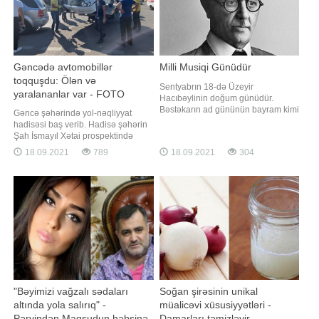
Gəncədə avtomobillər
Milli Musiqi Günüdür
toqquşdu: Ölən və
Sentyabrın 18-də Üzeyir
yaralananlar var - FOTO
Hacıbəylinin doğum günüdür.
Bəstəkarın ad gününün bayram kimi
Gəncə şəhərində yol-nəqliyyat
qeyd edilməsi ənənəsinin əsasını
hadisəsi baş verib. Hadisə şəhərin
maestro Niyazi qoyub. BİG.AZ xəbər
Şah İsmayıl Xətai prospektində
verir ki, görkəmli bəstəkar və dirijor
qeydə alınıb. Belə ki, hərəkətdə
18.09.2021
789
18.09.2021
304
Niyazi Üzeyir bəyin vəfatından
olan VAZ-21 015 markalı minik
sonra hər il bu günü qeyd edərmiş.
avtomobili ilə KİA markalı avtomobil
1995-ci ildə isə Prezident Heydər
toqquşub. Daha sonra
Əliyevi
avtomobillərdən biri yoldan keçən
iki piyadanı vurub. Onlardan biri
ölüb, digəri is
"Bəyimizi vağzalı sədaları
Soğan şirəsinin unikal
altında yola salırıq" -
müalicəvi xüsusiyyətləri -
Pərvindən Maqsudun həbsinə
Damarları təmizləyir,