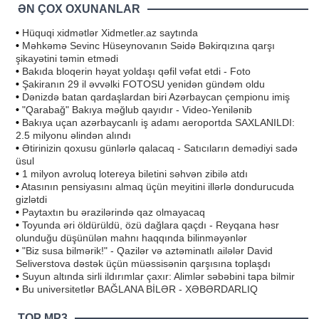
ƏN ÇOX OXUNANLAR
•
Hüquqi xidmətlər Xidmetler.az saytında
•
Məhkəmə Sevinc Hüseynovanın Səidə Bəkirqızına qarşı
şikayətini təmin etmədi
•
Bakıda bloqerin həyat yoldaşı qəfil vəfat etdi - Foto
•
Şakiranın 29 il əvvəlki FOTOSU yenidən gündəm oldu
•
Dənizdə batan qardaşlardan biri Azərbaycan çempionu imiş
•
"Qarabağ" Bakıya məğlub qayıdır - Video-Yenilənib
•
Bakıya uçan azərbaycanlı iş adamı aeroportda SAXLANILDI:
2.5 milyonu əlindən alındı
•
Ətirinizin qoxusu günlərlə qalacaq - Satıcıların demədiyi sadə
üsul
•
1 milyon avroluq lotereya biletini səhvən zibilə atdı
•
Atasının pensiyasını almaq üçün meyitini illərlə dondurucuda
gizlətdi
•
Paytaxtın bu ərazilərində qaz olmayacaq
•
Toyunda əri öldürüldü, özü dağlara qaçdı - Reyqana həsr
olunduğu düşünülən mahnı haqqında bilinməyənlər
•
"Biz susa bilmərik!" - Qazilər və aztəminatlı ailələr David
Seliverstova dəstək üçün müəssisənin qarşısına toplaşdı
•
Suyun altında sirli ildırımlar çaxır: Alimlər səbəbini tapa bilmir
•
Bu universitetlər BAĞLANA BİLƏR - XƏBƏRDARLIQ
TOP MP3