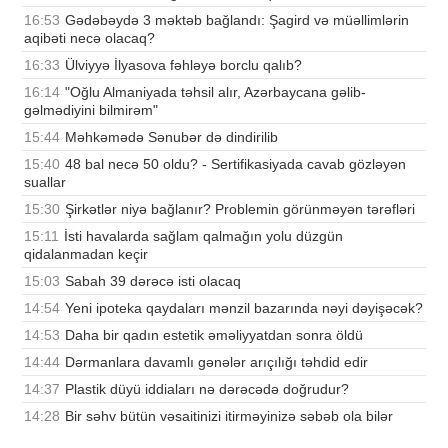
16:53
Gədəbəydə 3 məktəb bağlandı: Şagird və müəllimlərin
aqibəti necə olacaq?
16:33
Ülviyyə İlyasova fəhləyə borclu qalıb?
16:14
"Oğlu Almaniyada təhsil alır, Azərbaycana gəlib-
gəlmədiyini bilmirəm"
15:44
Məhkəmədə Sənubər də dindirilib
15:40
48 bal necə 50 oldu? - Sertifikasiyada cavab gözləyən
suallar
15:30
Şirkətlər niyə bağlanır? Problemin görünməyən tərəfləri
15:11
İsti havalarda sağlam qalmağın yolu düzgün
qidalanmadan keçir
15:03
Sabah 39 dərəcə isti olacaq
14:54
Yeni ipoteka qaydaları mənzil bazarında nəyi dəyişəcək?
14:53
Daha bir qadın estetik əməliyyatdan sonra öldü
14:44
Dərmanlara davamlı gənələr arıçılığı təhdid edir
14:37
Plastik düyü iddiaları nə dərəcədə doğrudur?
14:28
Bir səhv bütün vəsaitinizi itirməyinizə səbəb ola bilər