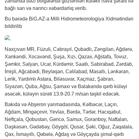
zamanda bəzi bölgələrdə gözlənilən küləkli hava şəraiti ilə
bağlı sarı və narıncı xəbərdarlıq verib.
Bu barədə
BiG.AZ
-a Milli Hidrometeorologiya Xidmətindən
bildirilib
Naxçıvan MR, Füzuli, Cəbrayıl, Qubadlı, Zəngilan, Ağdərə,
Xankəndi, Xocavənd, Şuşa, Xızı, Qazax, Ağstafa, Tovuz,
Şəmkir, Salyan, Ucar, Kürdəmir, Saatlı, Sabirabad, Zərdab,
İmişli, Ağcabədi, Beyləqan, Cəlilabad, Masallı, Lənkəran,
Lerik, Yardımlı Astara, Biləsuvar, Xaçmaz, Şabran,
Siyəzən, Quba, Ağsu, Şamaxı və Balakəndə qərb küləyi
əsəcək, küləyin sürəti 13.9-20.7 m/san təşkil edəcək.
Bakıda və Abşeron yarımadasında, Kəlbəcər, Laçın,
Ağdam, Mingəçevir, Yevlax, Bərdə, Tərtər, Hacıqabul,
Neftçala, Qobustan, Gəncə, Samux, Goranboy, Naftalan,
Daşkəsən, Gədəbəy, Göygöl, Qusar, Şəki, Oğuz, Zaqatala,
Qax, İsmayıllı, Qəbələ, Ağdaş və Göyçayda şimal-qərb