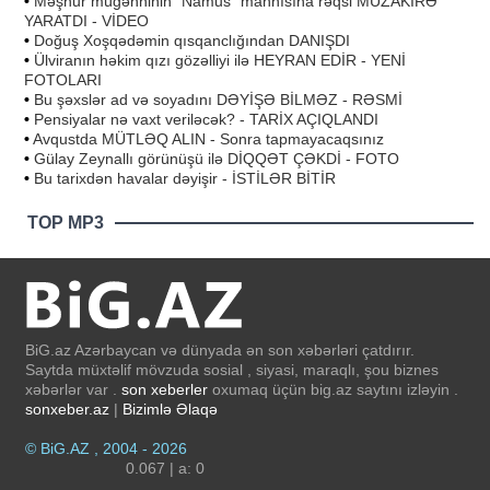
•
Məşhur müğənninin "Namus" mahnısına rəqsi MÜZAKİRƏ
YARATDI - VİDEO
•
Doğuş Xoşqədəmin qısqanclığından DANIŞDI
•
Ülviranın həkim qızı gözəlliyi ilə HEYRAN EDİR - YENİ
FOTOLARI
•
Bu şəxslər ad və soyadını DƏYİŞƏ BİLMƏZ - RƏSMİ
•
Pensiyalar nə vaxt veriləcək? - TARİX AÇIQLANDI
•
Avqustda MÜTLƏQ ALIN - Sonra tapmayacaqsınız
•
Gülay Zeynallı görünüşü ilə DİQQƏT ÇƏKDİ - FOTO
•
Bu tarixdən havalar dəyişir - İSTİLƏR BİTİR
TOP MP3
BiG.az Azərbaycan və dünyada ən son xəbərləri çatdırır.
Saytda müxtəlif mövzuda sosial , siyasi, maraqlı, şou biznes
xəbərlər var .
son xeberler
oxumaq üçün big.az saytını izləyin .
sonxeber.az
|
Bizimlə Əlaqə
© BiG.AZ , 2004 - 2026
0.067 | a: 0