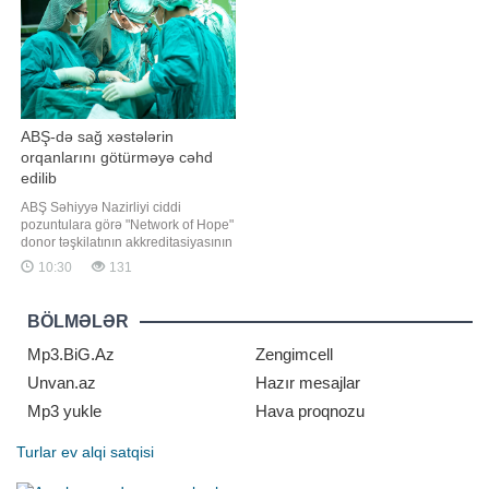
Evdə nişan üçün hazırlıqlara kömək
istinadən xəbər verir ki, bu barədə
edərkə
Vuçi
ABŞ-də sağ xəstələrin
orqanlarını götürməyə cəhd
edilib
ABŞ Səhiyyə Nazirliyi ciddi
pozuntulara görə "Network of Hope"
donor təşkilatının akkreditasiyasının
ləğvi prosesinə başlayıb. xəbər verir
10:30
131
ki, Nazir Robert Kennedinin
sözlərinə görə, aparılan federal
yoxlamalar zamanı bəzi xəstələrin
BÖLMƏLƏR
orqan donorluğu siyahısına əsassız
daxil edildiyi, tibb
Mp3.BiG.Az
Zengimcell
Unvan.az
Hazır mesajlar
Mp3 yukle
Hava proqnozu
Turlar
ev alqi satqisi