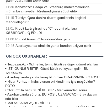
Şanmuqaratnamı təbrik edib
11:30
Kobaxidze: Haaqa və Strasburq məhkəmələrində
müharibə cinayətləri törətmədiyimizi sübut etdik
11:15
Türkiyə Qara dənizə ticarət gəmilərinin keçidini
məhdudlaşdırır
11:01
Kredit kartı şifrəsində "0" rəqəmi olanlara
XƏBƏRDARLIQ EDİLDİ
11:00
Ronald Arauxo "Barselona"dan gedir
10:45
Azərbaycanda əhalinin yarısı bundan əziyyət çəkir
ƏN ÇOX OXUNANLAR
•
Tezbazar.Az - Xidmətlər, təmir, tikinti və digər xidmət elanları
•
İSTİ GÜNLƏR BİTİR: Güclü külək və leysan gəlir - BU
TARİXDƏN
•
Azərbaycanda yandırılaraq öldürülən ƏR-ARVADIN FOTOSU
•
Nigar Fərhadın həbs olunan əri kimdir, nə işlə məşğuldur? -
FOTO
•
"Arzum" ilə bağlı YENİ XƏBƏR - Məhkəmədən sonra…
•
Azərbaycanda sürpriz: BU FƏSİL UZANACAQ - 5 ay davam
edə bilər
•
Mal əti BAHALAŞDI - VİDEO