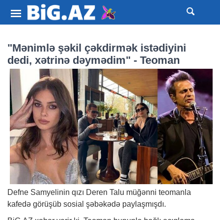
"Mənimlə şəkil çəkdirmək istədiyini
dedi, xətrinə dəymədim" - Teoman
Defne Samyelinin qızı Deren Talu müğənni teomanla
kafedə görüşüb sosial şəbəkədə paylaşmışdı.