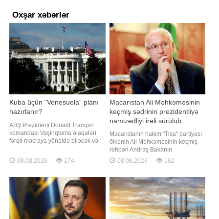
Oxşar xəbərlər
Kuba üçün "Venesuela" planı
Macarıstan Ali Məhkəməsinin
hazırlanır?
keçmiş sədrinin prezidentliyə
namizədliyi irəli sürülüb
ABŞ Prezidenti Donald Trampın
komandası Vaşinqtonla əlaqələri
Macarıstanın hakim "Tisa" partiyası
fərqli məcraya yönəldə biləcək və
ölkənin Ali Məhkəməsinin keçmiş
Havanada hökumətə rəhbərlik edə
rəhbəri Andraş Bakanın
biləcək fəaliyyətdəki və ya sabiq
prezidentliyə namizədliyini irəli
08.08.2026
174
08.08.2026
162
Kuba rəsmisinin axtarışındadır.
sürüb. "Report" "Reuters"ə istinadən
xəbər verir ki, bu barədə "The New
xəbər verir ki, bu barədə partiyanın
York Times" nəşri öz mənbələrinə
parlament fraksiyası bildirib.
istinadən məlumat yayıb. Məlumat
Bakanın avqustun 11-i bu vəzifəyə
seçiləcəy