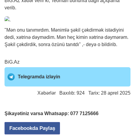
BiG.AZ
xəbər
verir ki, Teoman bununla bağlı açıqlama
verib.
"Mən onu tanımırdım. Mənimlə şəkil çəkdirmək istədiyini
dedi, xətrinə dəymədim. Mən heç kimin xətrinə dəymərəm.
Şəkil çəkdirdik, sonra özünü tanıtdı" ,- deyə o bildirib.
BiG.Az
Telegramda izləyin
Xəbərlər
Baxılıb: 924 Tarix: 28 aprel 2025
Şikayətiniz varsa Whatsapp:
077 7125666
Facebookda Paylaş