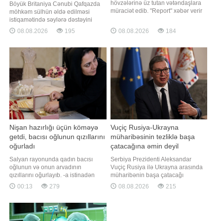
hövzələrinə üz tutan vətəndaşlara
Böyük Britaniya Cənubi Qafqazda
müraciət edib. "Report" xəbər verir
möhkəm sülhün əldə edilməsi
ki, nazirliyin yaydığı müraciətdə
istiqamətində səylərə dəstəyini
təhlükəsizlik qaydalarına əməl
təsdiqləyib. xəbər verir ki, bu
08.08.2026
195
08.08.2026
184
etməyin vacibliyi xatırladılıb.
barədə Böyük Britaniyanın
"Hazırda ölkə ərazisində, o
Azərbaycandakı səfirliyinin
cümlədən Bakıda və Abşeron
avqustun 8-də Vaşinqton
yarımadasında qızmar isti hav
sammitinin birinci ildönümü
münasibətilə yaydığı bəyanatda
bildirilib. "Vaşinqton Sammitində əld
Nişan hazırlığı üçün köməyə
Vuçiç Rusiya-Ukrayna
getdi, bacısı oğlunun qızıllarını
müharibəsinin tezliklə başa
oğurladı
çatacağına əmin deyil
Salyan rayonunda qadın bacısı
Serbiya Prezidenti Aleksandar
oğlunun və onun arvadının
Vuçiç Rusiya ilə Ukrayna arasında
qızıllarını oğurlayıb. -a istinadən
müharibənin başa çatacağı
xəbər verir ki, hadisə rayonun
müddətlə bağlı hələlik ciddi
00:13
279
08.08.2026
215
Şorsulu kəndində baş verib. İttiham
proqnoz verə bilmədiyini və tərəfləri
aktına görə, 38 yaşlı Sənubər
daha bir çətin qışın gözləyə
Rəhimova (şərti adla) bacısı qızının
biləcəyindən narahat olduğunu
nişanı üçün onların evinə gedib.
bildirib. "Report" Serbiya mediasına