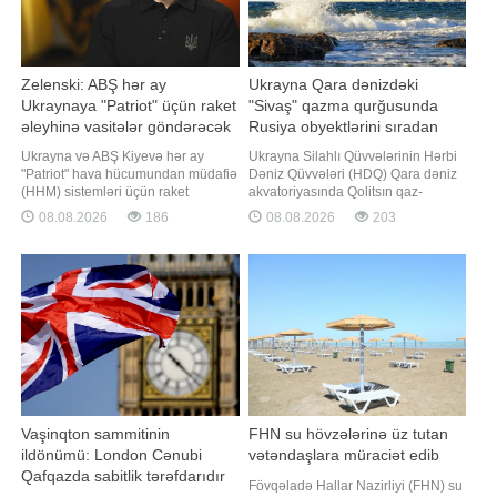
Zelenski: ABŞ hər ay
Ukrayna Qara dənizdəki
Ukraynaya "Patriot" üçün raket
"Sivaş" qazma qurğusunda
əleyhinə vasitələr göndərəcək
Rusiya obyektlərini sıradan
çıxarıb
Ukrayna və ABŞ Kiyevə hər ay
Ukrayna Silahlı Qüvvələrinin Hərbi
"Patriot" hava hücumundan müdafiə
Dəniz Qüvvələri (HDQ) Qara dəniz
(HHM) sistemləri üçün raket
akvatoriyasında Qolitsın qaz-
əleyhinə vasitələrin tədarük
kondensat yatağında yerləşən
08.08.2026
186
08.08.2026
203
edilməsi barədə razılığa gəliblər.
"Sivaş" qazma qurğusunda
"Report" "RBK-Ukraina"ya istinadən
Rusiyaya məxsus obyektlərin məhv
xəbər verir ki, bu barədə Ukrayna
edildiyini bəyan edib. "Report"
Prezidenti Volodimir Zelenski
Ukrayna Silahlı Qüvvələri HDQ-nin
serbiyalı həmkar
teleqram kanalına istinadən xəbə
Vaşinqton sammitinin
FHN su hövzələrinə üz tutan
ildönümü: London Cənubi
vətəndaşlara müraciət edib
Qafqazda sabitlik tərəfdarıdır
Fövqəladə Hallar Nazirliyi (FHN) su