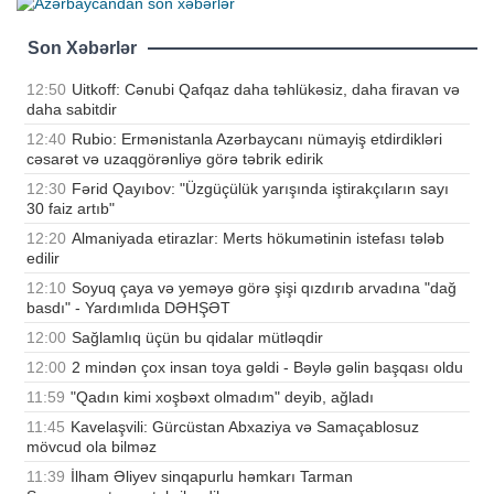
Son Xəbərlər
12:50
Uitkoff: Cənubi Qafqaz daha təhlükəsiz, daha firavan və
daha sabitdir
12:40
Rubio: Ermənistanla Azərbaycanı nümayiş etdirdikləri
cəsarət və uzaqgörənliyə görə təbrik edirik
12:30
Fərid Qayıbov: "Üzgüçülük yarışında iştirakçıların sayı
30 faiz artıb"
12:20
Almaniyada etirazlar: Merts hökumətinin istefası tələb
edilir
12:10
Soyuq çaya və yeməyə görə şişi qızdırıb arvadına "dağ
basdı" - Yardımlıda DƏHŞƏT
12:00
Sağlamlıq üçün bu qidalar mütləqdir
12:00
2 mindən çox insan toya gəldi - Bəylə gəlin başqası oldu
11:59
"Qadın kimi xoşbəxt olmadım" deyib, ağladı
11:45
Kavelaşvili: Gürcüstan Abxaziya və Samaçablosuz
mövcud ola bilməz
11:39
İlham Əliyev sinqapurlu həmkarı Tarman