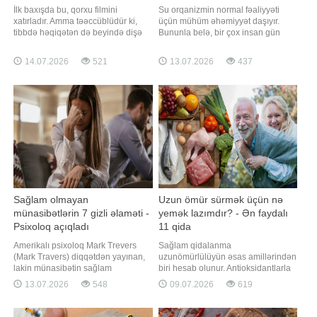
İlk baxışda bu, qorxu filmini
Su orqanizmin normal fəaliyyəti
xatırladır. Amma təəccüblüdür ki,
üçün mühüm əhəmiyyət daşıyır.
tibbdə həqiqətən də beyində dişə
Bununla belə, bir çox insan gün
bənzər strukturların aşkar edildiyi
ərzində tövsiyə olunan miqdarda su
çox nadir hallar təsvir olunub.
qəbul etmir. Qaynarinfo "BHG"
14.07.2026
521
13.07.2026
437
BİG.AZ -a istinadən xəbər verir ki,
nəşrinə istinadən xəbər verir ki,
əslində, beyin özü diş yaratmır.
diyetoloqlar su içməyi gündəlik
Bunun səbəbi adətən teratoma
vərdişə çevirməyə kömək edəcək
adlanan çox nadir bir şiş növüdür.
sadə məsləhətlər bölüşüblər.
Teratomala
Diyetolo
Sağlam olmayan
Uzun ömür sürmək üçün nə
münasibətlərin 7 gizli əlaməti -
yemək lazımdır? - Ən faydalı
Psixoloq açıqladı
11 qida
Amerikalı psixoloq Mark Trevers
Sağlam qidalanma
(Mark Travers) diqqətdən yayınan,
uzunömürlülüyün əsas amillərindən
lakin münasibətin sağlam
biri hesab olunur. Antioksidantlarla
olmadığını göstərən yeddi əsas
zəngin qidaların gündəlik rasiona
13.07.2026
548
09.07.2026
619
əlaməti sadalayıb. Qaynarinfo-nun
daxil edilməsi iltihabı azaltmağa,
məlumatına görə, CNBC-də dərc
hüceyrələri zədələnmədən
olunan məqaləsində Trevers bildirib
qorumağa və xroniki xəstəliklərin