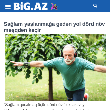
Sağlam yaşlanmağa gedən yol dörd növ
məşqdən keçir
"Sağlam qocalmaq üçün dörd növ fiziki aktivliyi