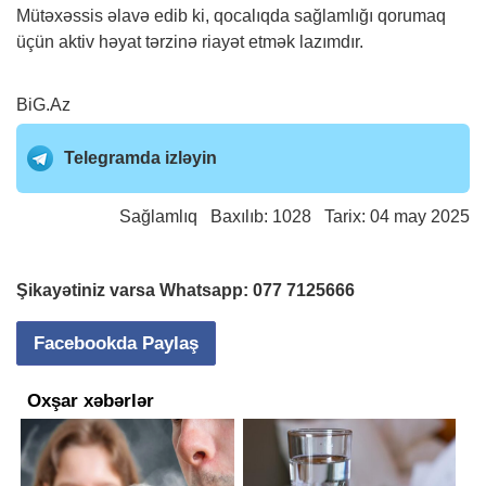
Mütəxəssis əlavə edib ki, qocalıqda sağlamlığı qorumaq
üçün aktiv həyat tərzinə riayət etmək lazımdır.
BiG.Az
Telegramda izləyin
Sağlamlıq
Baxılıb: 1028 Tarix: 04 may 2025
Şikayətiniz varsa Whatsapp:
077 7125666
Facebookda Paylaş
Oxşar xəbərlər