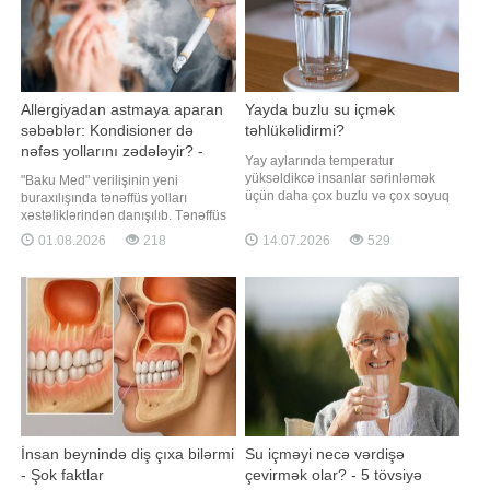
Allergiyadan astmaya aparan
Yayda buzlu su içmək
səbəblər: Kondisioner də
təhlükəlidirmi?
nəfəs yollarını zədələyir? -
Yay aylarında temperatur
VİDEO
yüksəldikcə insanlar sərinləmək
"Baku Med" verilişinin yeni
üçün daha çox buzlu və çox soyuq
buraxılışında tənəffüs yolları
suya üstünlük verirlər. Lakin
xəstəliklərindən danışılıb. Tənəffüs
mütəxəssislər xəbərdarlıq edirlər ki,
yolları xəstəlikləri hansı qruplara
01.08.2026
218
14.07.2026
529
həddindən artıq soyuq suyun
bölünür?. Ən çox rast gəlinən
qəbulu bəzi hallarda sağlamlığa
problemlər hansılardır?. Tənəffüs
mənfi təsir göstərə bilər. Ölkə.az
yolları xəstəliklərinin səbəbləri
xəbər verir ki, həkimlərin sözlərinə
nələrdir?. Hava çirkliliyi ağciyərlərə
görə, çox soyu
necə təsir edir?. Siqareti
İnsan beynində diş çıxa bilərmi
Su içməyi necə vərdişə
- Şok faktlar
çevirmək olar? - 5 tövsiyə