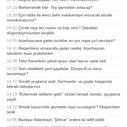
15:10
Məhərrəmlik bitir: Toy qiymətləri artacaq?
15:09
Eyni iddia ilə ikinci dəfə məhkəməyə müraciət etmək
mümkündürmü?
15:02
Çörək niyə tez ovulur və köp verir? Səbəblər
düşündüyünüzdən fərqlidir
14:55
Azərbaycana gələn turistlər ən çox nəyə pul xərcləyir?
14:41
Rəqəmlərin arxasında qalan reallıq: Azərbaycan
təhsilinin əsas problemləri
14:38
Tahir Kərimlinin şəhid anası olan bacısı vəfat etdi
14:33
Süni intellektə yeni qaydalar: Dünya AI-ni necə
tənzimləyir?
14:22
Sürətli arıqlama vədi: Dərmanlar və çaylar haqqında
bilməli olduqlarınız
14:19
"Evlənmək dəlilərin işidir" sözləri tənqid olundu, açıqlama
yaydı
14:12
Əmlak bazarında qiymətlər niyə ucuzlaşmır? Ekspertdən
təhlil
13:55
Bəxtiyar Aslanbəyli "Şöhrət" ordeni ilə təltif edildi