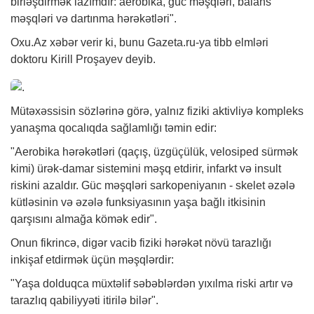
birləşdirmək lazımdır: aerobika, güc məşqləri, balans
məşqləri və dartınma hərəkətləri".
Oxu.Az
xəbər
verir ki, bunu Gazeta.ru-ya tibb elmləri
doktoru Kirill Proşayev deyib.
Mütəxəssisin sözlərinə görə, yalnız fiziki aktivliyə kompleks
yanaşma qocalıqda sağlamlığı təmin edir:
"Aerobika hərəkətləri (qaçış, üzgüçülük, velosiped sürmək
kimi) ürək-damar sistemini məşq etdirir, infarkt və insult
riskini azaldır. Güc məşqləri sarkopeniyanın - skelet əzələ
kütləsinin və əzələ funksiyasının yaşa bağlı itkisinin
qarşısını almağa kömək edir".
Onun fikrincə, digər vacib fiziki hərəkət növü tarazlığı
inkişaf etdirmək üçün məşqlərdir:
"Yaşa dolduqca müxtəlif səbəblərdən yıxılma riski artır və
tarazlıq qabiliyyəti itirilə bilər".