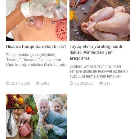
ki, bir çox insan aylarla, hətta illərlə
inkişaf riskini aşağı salmağa kömək
sağlam olmayan münasibətlərdə
edə bilər. Qaynarinfo "Verywell
qalır. Onla
Health"
Hicama haqqında nələri bilirik?
Toyuq ətinin yaratdığı ciddi
risklər: Alimlərdən yeni
Son zamanlar çox eşitdiyimiz,
araşdırma
"hicama", "hacamat" kimi tanınan
küpə terapiya müalicə üsulu barədə
Oksford Universitetinin alimləri
nələri bilirik?. Apimed təbii üsullar
sənaye üsulu ilə fəaliyyət göstərən
mərkəzində yüksək ixtisaslı
quşçuluq fermalarının təhlükəli
(Türkiyədə kurs keçmiş) xanım
bakteriyaların yayılması baxımından
25.07.2026
1991
02.08.2026
210
personal tərəfindən xanımlara və
ciddi risk daşıya biləcəyini
bəylərə Hicama (hacamat)
bildiriblər. xəbər verir ki, araşdırma
proseduru tətbiq edilir. Prosedu
zamanı son 45 il ərzində 30
ölkədən toplanmış minlərlə genetik
nümunə təhlil edilib. Nəticələr