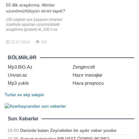
55 illik araşdırma: Alimlər
uzunömürlülüyün sirrini tapıb?
100 yaşdan çox yaşayan insanlar
üzərində aparılan uzunmüddətli
araşdırma göstərib ki, 100 il və
daha artıq yaşamağın vahid resepti
yoxdur. Bununla belə, uzunömürlü
22.07.2026
705
insanları birləşdirən bir sıra ümumi
amillər müəyyən edilib. Qayanrinfo
xəbər verir ki, "ScienceAlert"in
BÖLMƏLƏR
yazdığına görə, Qahirədək
Mp3.BiG.Az
Zengimcell
Unvan.az
Hazır mesajlar
Mp3 yukle
Hava proqnozu
Turlar
ev alqi satqisi
Son Xəbərlər
16:00
Dənizdə batan Zeynəbdən bir aydır xəbər yoxdur
15:35
Avqust pensiyaları NƏ VAXT ÖDƏNİLƏCƏK?