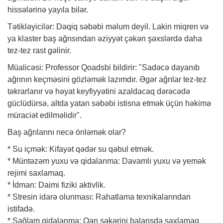
hissələrinə yayıla bilər.
Tətikləyicilər: Dəqiq səbəbi məlum deyil. Lakin miqren və
ya klaster baş ağrısından əziyyət çəkən şəxslərdə daha
tez-tez rast gəlinir.
Müalicəsi: Professor Qoadsbi bildirir: "Sadəcə dayanıb
ağrının keçməsini gözləmək lazımdır. Əgər ağrılar tez-tez
təkrarlanır və həyat keyfiyyətini azaldacaq dərəcədə
güclüdürsə, altda yatan səbəbi istisna etmək üçün həkimə
müraciət edilməlidir".
Baş ağrılarını necə önləmək olar?
* Su içmək: Kifayət qədər su qəbul etmək.
* Müntəzəm yuxu və qidalanma: Davamlı yuxu və yemək
rejimi saxlamaq.
* İdman: Daimi fiziki aktivlik.
* Stresin idarə olunması: Rahatlama texnikalarından
istifadə.
* Sağlam qidalanma: Qan şəkərini balansda saxlamaq