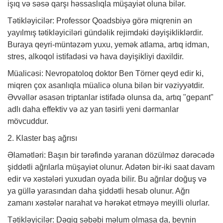
işıq və səsə qarşı həssaslıqla müşayiət oluna bilər.
Tətikləyicilər: Professor Qoadsbiyə görə miqrenin ən
yayılmış tətikləyiciləri gündəlik rejimdəki dəyişikliklərdir.
Buraya qeyri-müntəzəm yuxu, yemək atlama, artıq idman,
stres, alkoqol istifadəsi və hava dəyişikliyi daxildir.
Müalicəsi: Nevropatoloq
doktor
Ben Törner qeyd edir ki,
miqren çox asanlıqla müalicə oluna bilən bir vəziyyətdir.
Əvvəllər əsasən triptanlar istifadə olunsa da, artıq "gepant"
adlı daha effektiv və az yan təsirli yeni dərmanlar
mövcuddur.
2. Klaster baş ağrısı
Əlamətləri: Başın bir tərəfində yaranan dözülməz dərəcədə
şiddətli ağrılarla müşayiət olunur. Adətən bir-iki saat davam
edir və xəstələri yuxudan oyada bilir. Bu ağrılar doğuş və
ya güllə yarasından daha şiddətli hesab olunur. Ağrı
zamanı xəstələr narahat və hərəkət etməyə meyilli olurlar.
Tətikləyicilər: Dəqiq səbəbi məlum olmasa da, beynin