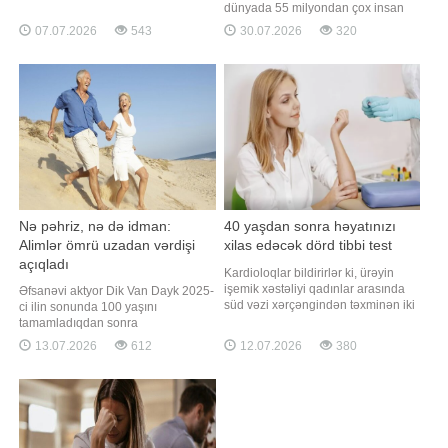
təsir göstərə bilər. Nəmləndirici və
dünyada 55 milyondan çox insan
faydalı qida maddələri ilə zəngin
demansiyadan əziyyət çəkir.
07.07.2026
543
30.07.2026
320
bəzi içkilər iltihabın azalmasına,
Əhalinin yaşlanması ilə əlaqədar bu
kollagen sintezinin
göstəricinin 2050-ci ilədək 139
dəstəklənməsinə və dərinin
milyona yüksələcəyi
elastikliyinin qorunmasına kömək
proqnozlaşdırılır. Qaynarinfo xəbər
edə bilər. Qaynarinf
verir ki, demansiya yalnız
unutqanlıqla məhdudlaşmır. B
Nə pəhriz, nə də idman:
40 yaşdan sonra həyatınızı
Alimlər ömrü uzadan vərdişi
xilas edəcək dörd tibbi test
açıqladı
Kardioloqlar bildirirlər ki, ürəyin
işemik xəstəliyi qadınlar arasında
Əfsanəvi aktyor Dik Van Dayk 2025-
süd vəzi xərçəngindən təxminən iki
ci ilin sonunda 100 yaşını
dəfə çox ölümə səbəb olur. xarici
tamamladıqdan sonra
mediaya istinadən xəbər verir ki,
uzunömürlülüyünün əsas
13.07.2026
612
12.07.2026
380
buna baxmayaraq, bir çox qadın ilk
sirlərindən birini bölüşüb. Maraqlıdır
xəbərdaredici əlamətləri ya
ki, onun qeyd etdiyi bu amil elmi
görməzlikdən gəlir, ya da onları adi
araşdırmalarla da təsdiqlənib.
yorğunluqla əlaqələndirir
Qaynarinfo-nun "ScienceAlert" nəşri
istinadən məlumatına görə, aktyor
bildirib ki