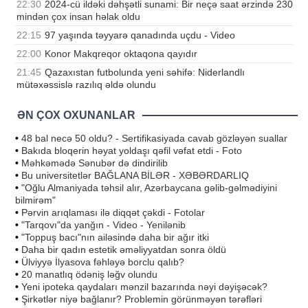
22:30
2024-cü ildəki dəhşətli sunami: Bir neçə saat ərzində 230
mindən çox insan həlak oldu
22:15
97 yaşında təyyarə qanadında uçdu - Video
22:00
Konor Makqreqor oktaqona qayıdır
21:45
Qazaxıstan futbolunda yeni səhifə: Niderlandlı
mütəxəssislə razılıq əldə olundu
ƏN ÇOX OXUNANLAR
•
48 bal necə 50 oldu? - Sertifikasiyada cavab gözləyən suallar
•
Bakıda bloqerin həyat yoldaşı qəfil vəfat etdi - Foto
•
Məhkəmədə Sənubər də dindirilib
•
Bu universitetlər BAĞLANA BİLƏR - XƏBƏRDARLIQ
•
"Oğlu Almaniyada təhsil alır, Azərbaycana gəlib-gəlmədiyini
bilmirəm"
•
Pərvin arıqlaması ilə diqqət çəkdi - Fotolar
•
"Tarqovı"da yanğın - Video - Yenilənib
•
"Toppuş bacı"nın ailəsində daha bir ağır itki
•
Daha bir qadın estetik əməliyyatdan sonra öldü
•
Ülviyyə İlyasova fəhləyə borclu qalıb?
•
20 manatlıq ödəniş ləğv olundu
•
Yeni ipoteka qaydaları mənzil bazarında nəyi dəyişəcək?
•
Şirkətlər niyə bağlanır? Problemin görünməyən tərəfləri