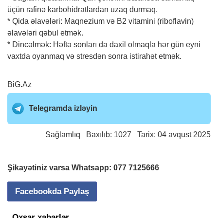
üçün rafinə karbohidratlardan uzaq durmaq.
* Qida əlavələri: Maqnezium və B2 vitamini (riboflavin)
əlavələri qəbul etmək.
* Dincəlmək: Həftə sonları da daxil olmaqla hər gün eyni
vaxtda oyanmaq və stresdən sonra istirahət etmək.
BiG.Az
Telegramda izləyin
Sağlamlıq
Baxılıb: 1027 Tarix: 04 avqust 2025
Şikayətiniz varsa Whatsapp:
077 7125666
Facebookda Paylaş
Oxşar xəbərlər