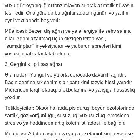
yuxu-güc oyanıqlığını tənzimləyən suprakiazmatik nüvəsini
təsir edir. Ona görə də bu ağrılar adətən günün və ya ilin
eyni vaxtlarında baş verir.
Müalicəsi: Bəzən diş ağrısı və ya allergiya ilə səhv salına
bilər. Ağrını azaltmaq üçün oksigen terapiyası,
"sumatriptan" inyeksiyaları və ya burun spreyləri kimi
xüsusi müalicələr tələb olunur.
3. Gərginlik tipli baş ağrısı
Əlamətləri: Yüngül və ya orta dərəcədə davamlı ağrıdır.
Başın ətrafına sıx sarılmış bir bant kimi təzyiq hissi yaradır.
Miqrendən fərqli olaraq, ürəkbulanma və ya işığa həssaslıq
yoxdur.
Tətikləyicilər: Əksər hallarda pis duruş, boyun əzələlərində
sərtlik, göz yorğunluğu, susuzluq, yuxusuzluq, emosional
stres və ya həddindən artıq kofein istifadəsi ilə bağlıdır.
Müalicəsi: Adətən aspirin və ya parasetamol kimi reseptsiz