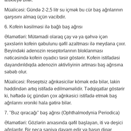
Müalicəsi: Gündə 2-2,5 litr su içmək bu cür baş ağrılarının
qarşısını almaq üçün vacibdir.
6. Kofein kəsilməsi ilə bağlı baş ağrısı
Əlamətləri: Mütəmadi olaraq çay və ya qəhvə içən
şəxslərin kofein qəbulunu qəfil azaltması ilə meydana çıxır.
Beyindəki adenozin reseptorlarının bloklanması
nəticəsində kofein oyadıcı təsir göstərir. Kofein istifadəsi
dayandırıldıqda adenozin aktivliyinin artması baş ağrısına
səbəb olur.
Müalicəsi: Reseptsiz ağrıkəsicilər kömək edə bilər, lakin
həddindən artıq istifadə edilməməlidir. Tədqiqatlar göstərir
ki, həftədə üç gündən çox ağrıkəsici istifadə etmək baş
ağrılarını xroniki hala gətirə bilər.
7. "Buz qıracağı" baş ağrısı (Ophthalmodynia Periodica)
Əlamətləri: Gözlərin arxasında qəfil başlayan, iti və deşici
ağrılardır. Bir neçə saniyə davam edir və başın digər