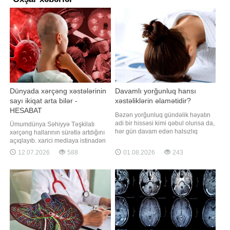
Dünyada xərçəng xəstələrinin
Davamlı yorğunluq hansı
sayı ikiqat arta bilər -
xəstəliklərin əlamətidir?
HESABAT
Bəzən yorğunluq gündəlik həyatın
adi bir hissəsi kimi qəbul olunsa da,
Ümumdünya Səhiyyə Təşkilatı
hər gün davam edən halsızlıq
xərçəng hallarının sürətlə artdığını
orqanizmdə gizli sağlamlıq
açıqlayıb. xarici mediaya istinadən
probleminin əlaməti ola bilər.
bildirir ki, yeni qlobal hesabata
12.07.2026
588
01.08.2026
243
Mütəxəssislərin sözlərinə görə,
görə, profilaktika, erkən aşkarlama
davamlı yorğunluğun əsas
və müalicə yaxşılaşdırılmadıqda,
səbəbləri arasında qan azlığı,
2050-ci ilə qədər yeni xərçəng
qalxanabənzər vəz xəstəlikləri,
hallarının illik sayı təxminən 35
şəkərli diabet, B12 vitamin
milyona çata bilər. Hesabatda qey