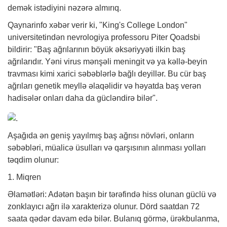
demək istədiyini nəzərə almırıq.
Qaynarinfo
xəbər
verir ki, "King's College London"
universitetindən nevrologiya professoru Piter Qoadsbi
bildirir: "Baş ağrılarının böyük əksəriyyəti ilkin baş
ağrılarıdır. Yəni virus mənşəli meningit və ya kəllə-beyin
travması kimi xarici səbəblərlə bağlı deyillər. Bu cür baş
ağrıları genetik meyllə əlaqəlidir və həyatda baş verən
hadisələr onları daha da gücləndirə bilər".
Aşağıda ən geniş yayılmış baş ağrısı növləri, onların
səbəbləri, müalicə üsulları və qarşısının alınması yolları
təqdim olunur:
1. Miqren
Əlamətləri: Adətən başın bir tərəfində hiss olunan güclü və
zonklayıcı ağrı ilə xarakterizə olunur. Dörd saatdan 72
saata qədər davam edə bilər. Bulanıq görmə, ürəkbulanma,