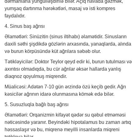
dərmanlarla yüngülləşdirilə bilər. Açıq havada gəzmək,
yumşaq dartınma hərəkətləri, masaj və isti kompres
faydalıdır.
4. Sinus baş ağrısı
Əlamətləri: Sinüzitin (sinus iltihabı) əlamətidir. Sinusların
daxili səthi şişdikdə gözlərin arxasında, yanaqlarda, alında
və burun körpüsündə küt ağrılara səbəb olur.
Tətikləyicilər: Doktor Teylor qeyd edir ki, burun tutulması və
axıntısı olmadıqda, bu cür ağrılar əksər hallarda yanlış
diaqnoz qoyulmuş miqrendir.
Müalicəsi: Adətən 7-10 gün ərzində özü keçib gedir. Ağrı
kəsicilər ağrının idarə olunmasına kömək edə bilər.
5. Susuzluqla bağlı baş ağrısı
Əlamətləri: Orqanizmin kifayət qədər su qəbul etməməsi
nəticəsində yaranır. Beyindəki hipotalamus bu zaman artıq
həssaslaşır və bu, miqrenə meyilli insanlarda miqreni
tetikleyə bilər.