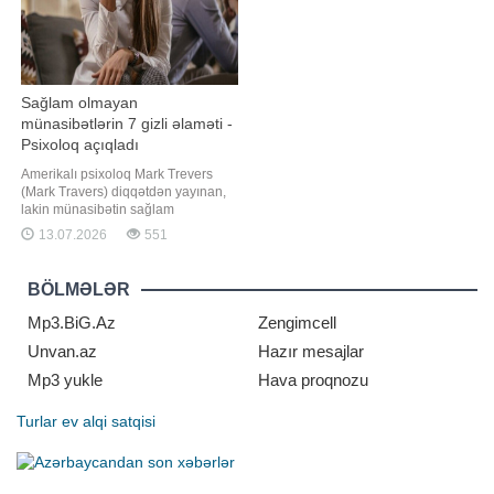
Sağlam olmayan
münasibətlərin 7 gizli əlaməti -
Psixoloq açıqladı
Amerikalı psixoloq Mark Trevers
(Mark Travers) diqqətdən yayınan,
lakin münasibətin sağlam
olmadığını göstərən yeddi əsas
13.07.2026
551
əlaməti sadalayıb. Qaynarinfo-nun
məlumatına görə, CNBC-də dərc
olunan məqaləsində Trevers bildirib
BÖLMƏLƏR
ki, bir çox insan aylarla, hətta illərlə
sağlam olmayan münasibətlərdə
Mp3.BiG.Az
Zengimcell
qalır. Onla
Unvan.az
Hazır mesajlar
Mp3 yukle
Hava proqnozu
Turlar
ev alqi satqisi