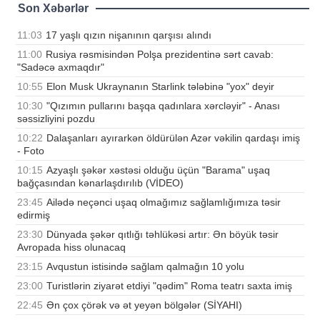
Son Xəbərlər
11:03
17 yaşlı qızın nişanının qarşısı alındı
11:00
Rusiya rəsmisindən Polşa prezidentinə sərt cavab:
"Sadəcə axmaqdır"
10:55
Elon Musk Ukraynanın Starlink tələbinə "yox" deyir
10:30
"Qızımın pullarını başqa qadınlara xərcləyir" - Anası
səssizliyini pozdu
10:22
Dalaşanları ayırarkən öldürülən Azər vəkilin qardaşı imiş
- Foto
10:15
Azyaşlı şəkər xəstəsi olduğu üçün "Barama" uşaq
bağçasından kənarlaşdırılıb (VİDEO)
23:45
Ailədə neçənci uşaq olmağımız sağlamlığımıza təsir
edirmiş
23:30
Dünyada şəkər qıtlığı təhlükəsi artır: Ən böyük təsir
Avropada hiss olunacaq
23:15
Avqustun istisində sağlam qalmağın 10 yolu
23:00
Turistlərin ziyarət etdiyi "qədim" Roma teatrı saxta imiş
22:45
Ən çox çörək və ət yeyən bölgələr (SİYAHI)