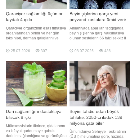
Qaraciyər sağlamlığı üçün ən
Beyin şişlərinə qarşı yeni
faydalı 4 qida
peyvənd xəstələrə ümid verir
Qaraciyər orqanizmin əsas filtrasiya
Almaniyada aparılan tədqiqatda
orqanlarından biridir və hər gün
beyin şişlərinə qarşı vaksinasiya
toksinləri, dərman qalıqlarını və
olunan xəstələrin 66 faizi səkkiz il
maddələr mübadiləsi nəticəsində
sonra sağ qalıb. Peyvəndin
yaranan tullantıları emal edir.
məqsədi şişin təkrar yaranmasının
25.07.2026
307
08.07.2026
486
"Euroonco" federal ekspert
qarşısını almaqdır. Beyin şişlərinin
onkologiya klinikaları şəbəkəsinin
müalicəsi çətindir, çünki onların
qastroenteroloqu, tibb elmləri
əməliyyatla tam götürülməsi çox
namizədi Vladimir Loginov
nadir hallarda mümkün olur.
qaraciyər
Xəstələr
Dəri sağlamlığını dəstəkləyə
Beyini təhdid edən böyük
biləcək 8 içki
təhlükə: 2050-ci ilədək 139
milyona çata bilər
Mütəxəssislərin fikrincə, qidalanma
və kifayət qədər maye qəbulu
Ümumdünya Səhiyyə Təşkilatınin
dərinin sağlamlığına və görünüşünə
(ÜST) məlumatına görə, hazırda