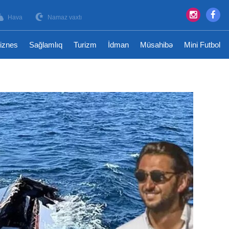
Hava
Namaz vaxtı
iznes
Sağlamlıq
Turizm
İdman
Müsahibə
Mini Futbol