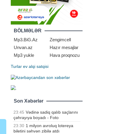
BÖLMƏLƏR
Mp3.BiG.Az
Zengimcell
Unvan.az
Hazır mesajlar
Mp3 yukle
Hava proqnozu
Turlar
ev alqi satqisi
Son Xəbərlər
23:45
Vədinə sadiq qalıb saçlarını
çəhrayıya boyadı - Foto
23:30
1 milyon avroluq lotereya
biletini səhvən zibilə atdı