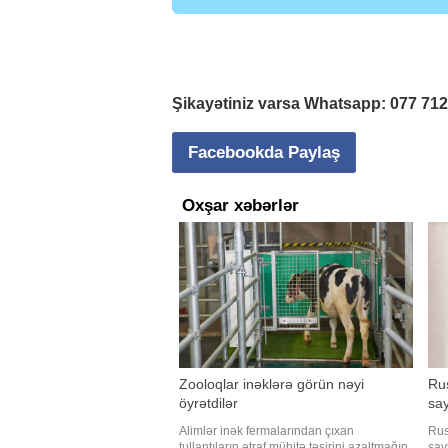
Şikayətiniz varsa Whatsapp:
077 71
Facebookda Paylaş
Oxşar xəbərlər
Zooloqlar inəklərə görün nəyi
Rus
öyrətdilər
say
Alimlər inək fermalarından çıxan
Rus
tullantıların ətraf mühitə təsirini azaltmağın
say