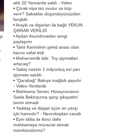
alıb 20 Yanvarda satdı - Video
•
Çörək niyə tez ovulur və köp
verir? Səbəblər düşündüyünüzdən
fərqlidir
•
Arayik və digərləri ilə bağlı YEKUN
QƏRAR VERİLDİ
•
Aydan Axundovadan sevgi
lı
paylaşımı
•
Tahir Kərimlinin şəhid anası olan
k
bacısı vəfat etdi
•
Məhərrəmlik bitir: Toy qiymətləri
i
artacaq?
•
Sabiq nazirin 1 milyonluq evi yarı
qiymətə satıldı
•
"Qarabağ" Bakıya məğlub qayıdır
- Video-Yenilənib
•
Məhkəmə Sevinc Hüseynovanın
Səidə Bəkirqızına qarşı şikayətini
təmin etmədi
•
Yaddaş və diqqət üçün ən yaxşı
içki hansıdır? - Nevroloqdan cavab
•
Eyni iddia ilə ikinci dəfə
məhkəməyə müraciət etmək
mümkündürmü?