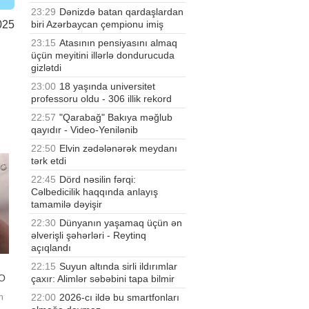
23:29
Dənizdə batan qardaşlardan
biri Azərbaycan çempionu imiş
025
23:15
Atasının pensiyasını almaq
üçün meyitini illərlə dondurucuda
gizlətdi
23:00
18 yaşında universitet
professoru oldu - 306 illik rekord
22:57
"Qarabağ" Bakıya məğlub
qayıdır - Video-Yenilənib
22:50
Elvin zədələnərək meydanı
tərk etdi
22:45
Dörd nəsilin fərqi:
Cəlbedicilik haqqında anlayış
tamamilə dəyişir
22:30
Dünyanın yaşamaq üçün ən
əlverişli şəhərləri - Reytinq
açıqlandı
22:15
Suyun altında sirli ildırımlar
EO
çaxır: Alimlər səbəbini tapa bilmir
22:00
2026-cı ildə bu smartfonları
n