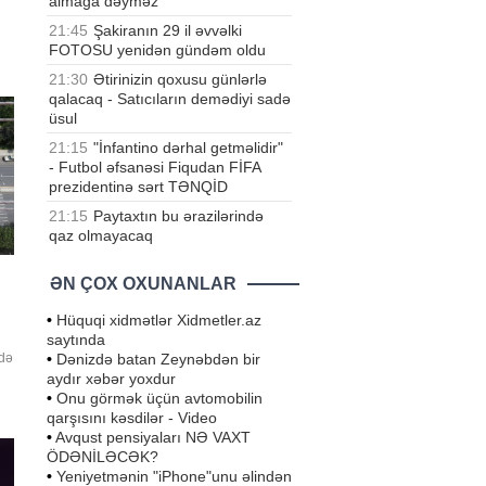
almağa dəyməz
21:45
Şakiranın 29 il əvvəlki
ki,
FOTOSU yenidən gündəm oldu
21:30
Ətirinizin qoxusu günlərlə
qalacaq - Satıcıların demədiyi sadə
üsul
21:15
"İnfantino dərhal getməlidir"
- Futbol əfsanəsi Fiqudan FİFA
prezidentinə sərt TƏNQİD
21:15
Paytaxtın bu ərazilərində
qaz olmayacaq
ƏN ÇOX OXUNANLAR
•
Hüquqi xidmətlər Xidmetler.az
saytında
•
Dənizdə batan Zeynəbdən bir
ədə
aydır xəbər yoxdur
•
Onu görmək üçün avtomobilin
qarşısını kəsdilər - Video
•
Avqust pensiyaları NƏ VAXT
ÖDƏNİLƏCƏK?
•
Yeniyetmənin "iPhone"unu əlindən