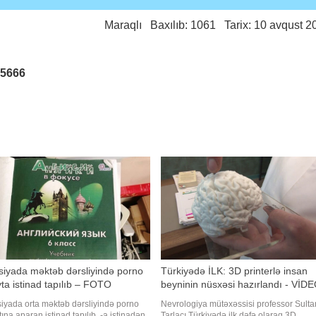
Maraqlı
Baxılıb: 1061 Tarix: 10 avqust 2
25666
iyada məktəb dərsliyində porno
Türkiyədə İLK: 3D printerlə insan
ta istinad tapılıb – FOTO
beyninin nüsxəsi hazırlandı - VİD
iyada orta məktəb dərsliyində porno
Nevrologiya mütəxəssisi professor Sulta
tına aparan istinad tapılıb. -a istinadən
Tarlacı Türkiyədə ilk dəfə olaraq 3D