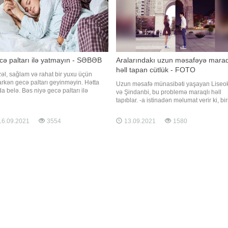
ə paltarı ilə yatmayın - SƏBƏB
Aralarındakı uzun məsafəyə maraq
həll tapan cütlük - FOTO
əl, sağlam və rahat bir yuxu üçün
arkən gecə paltarı geyinməyin. Hətta
Uzun məsafə münasibəti yaşayan Liseo
da belə. Bəs niyə gecə paltarı ilə
və Şindanbi, bu problemə maraqlı həll
mamalıyıq?. -a istinadən məlumat verir
tapıblar. -a istinadən məlumat verir ki, bir
 insanların təxminən 40 faizi yatarkən
Nyu -Yorkda, digəri Seulda yaşayan
ə paltarı geyinirlər. Xüsusilə qış
koreyalı cütlük, video zəng edərkən eyni
6.09.2021
3554
13.09.2021
1580
arında qalın "pijamalar" da yatmaqla
vaxtda çəkdikləri şəkilləri bir araya
a rahat olacaqların
gətirərək maraqlı fotolar əldə ediblər. Bu
fotoları "Instagram"