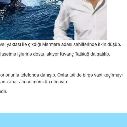
əl yaxtası ilə çıxdığı Mərmərə adası sahillərində itkin düşüb.
ilasetmə işlərinə dostu, aktyor Kıvanç Tatlıtuğ da qatılıb.
or onunla telefonda danışıb. Onlar tətildə birgə vaxt keçirməyi
itdən xəbər almaq mümkün olmayıb.
dir.