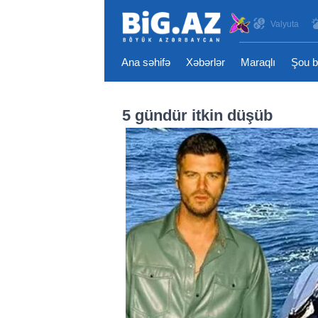
Valyuta
Ana səhifə
Xəbərlər
Maraqlı
Şou b
5 gündür itkin düşüb