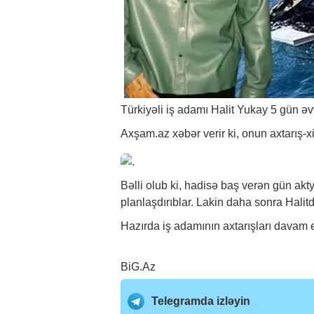
Türkiyəli iş adamı Halit Yukay 5 gün əvv
Axşam.az
xəbər
verir ki, onun axtarış-x
Bəlli olub ki, hadisə baş verən gün akty
planlaşdırıblar. Lakin daha sonra Hal
Hazırda iş adamının axtarışları davam e
BiG.Az
Telegramda izləyin