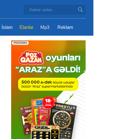
İslam
Elanlar
Mp3
Reklam