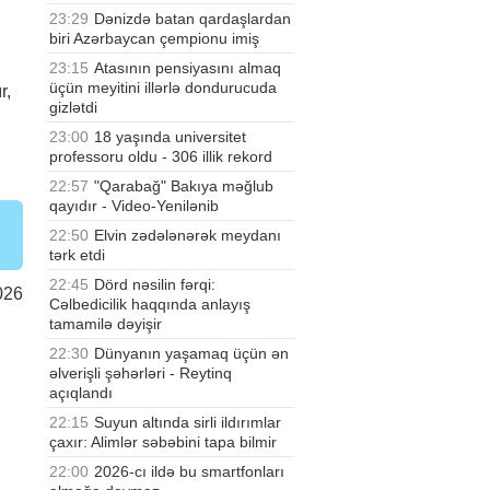
23:29
Dənizdə batan qardaşlardan
i
biri Azərbaycan çempionu imiş
23:15
Atasının pensiyasını almaq
üçün meyitini illərlə dondurucuda
r,
gizlətdi
23:00
18 yaşında universitet
professoru oldu - 306 illik rekord
22:57
"Qarabağ" Bakıya məğlub
qayıdır - Video-Yenilənib
22:50
Elvin zədələnərək meydanı
tərk etdi
22:45
Dörd nəsilin fərqi:
026
Cəlbedicilik haqqında anlayış
tamamilə dəyişir
22:30
Dünyanın yaşamaq üçün ən
əlverişli şəhərləri - Reytinq
açıqlandı
22:15
Suyun altında sirli ildırımlar
çaxır: Alimlər səbəbini tapa bilmir
22:00
2026-cı ildə bu smartfonları