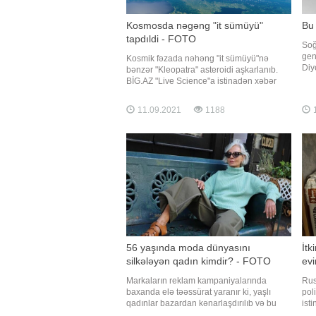
Kosmosda nəgəng "it sümüyü"
Bu
tapdıldi - FOTO
Soğ
gen
Kosmik fəzada nəhəng "it sümüyü"nə
Diy
bənzər "Kleopatra" asteroidi aşkarlanıb.
Nef
BİG.AZ "Live Science"a istinadən xəbər
soğ
verir ki, alimlərin marağına səbəb olan bu
işi
asteroidin uzunluğu 270 kilometr, çəkisi
11.09.2021
1188
1
N.N
3,27 kvadrilyon ton, sıxlığı isə hər kub
müs
santimetrə 3,4 qramdır. Hazırd
56 yaşında moda dünyasını
İtk
silkələyən qadın kimdir? - FOTO
evi
Markaların reklam kampaniyalarında
Rus
baxanda elə təəssürat yaranır ki, yaşlı
poli
qadınlar bazardan kənarlaşdırılıb və bu
ist
dünyada onlara yer yoxdur. Uzun illər
sen