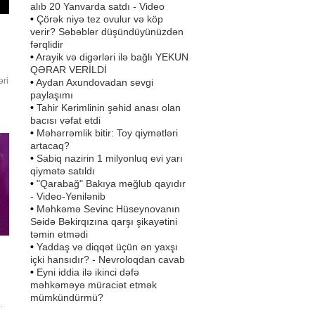
alıb 20 Yanvarda satdı - Video
•
Çörək niyə tez ovulur və köp
verir? Səbəblər düşündüyünüzdən
fərqlidir
•
Arayik və digərləri ilə bağlı YEKUN
QƏRAR VERİLDİ
əri
•
Aydan Axundovadan sevgi
paylaşımı
n
•
Tahir Kərimlinin şəhid anası olan
bacısı vəfat etdi
zı
•
Məhərrəmlik bitir: Toy qiymətləri
artacaq?
•
Sabiq nazirin 1 milyonluq evi yarı
qiymətə satıldı
•
"Qarabağ" Bakıya məğlub qayıdır
- Video-Yenilənib
•
Məhkəmə Sevinc Hüseynovanın
Səidə Bəkirqızına qarşı şikayətini
təmin etmədi
•
Yaddaş və diqqət üçün ən yaxşı
içki hansıdır? - Nevroloqdan cavab
•
Eyni iddia ilə ikinci dəfə
məhkəməyə müraciət etmək
mümkündürmü?
.