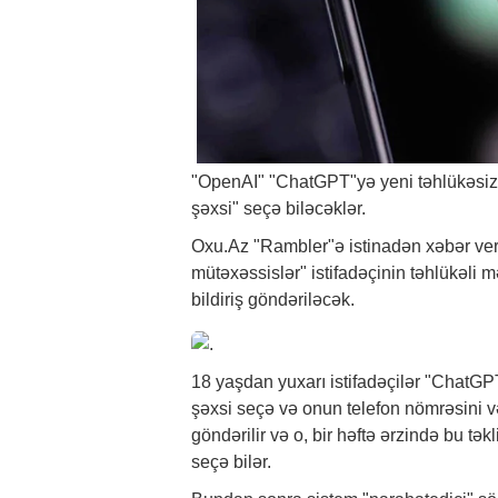
"OpenAI" "ChatGPT"yə yeni təhlükəsizlik 
şəxsi" seçə biləcəklər.
Oxu.Az "Rambler"ə istinadən
xəbər
ver
mütəxəssislər" istifadəçinin təhlükəli
bildiriş göndəriləcək.
18 yaşdan yuxarı istifadəçilər "ChatGPT"
şəxsi seçə və onun telefon nömrəsini v
göndərilir və o, bir həftə ərzində bu tək
seçə bilər.