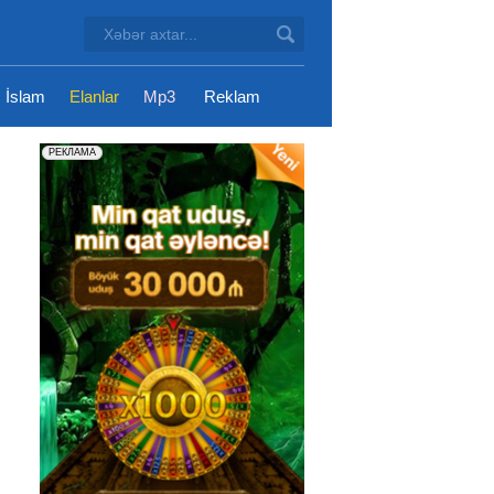
İslam
Elanlar
Mp3
Reklam