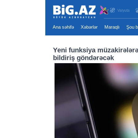
Valyuta
Ana səhifə
Xəbərlər
Maraqlı
Şou b
Yeni funksiya müzakirələr
bildiriş göndərəcək