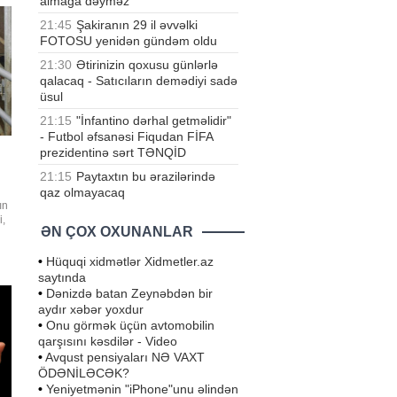
almağa dəyməz
21:45
Şakiranın 29 il əvvəlki
FOTOSU yenidən gündəm oldu
21:30
Ətirinizin qoxusu günlərlə
qalacaq - Satıcıların demədiyi sadə
üsul
21:15
"İnfantino dərhal getməlidir"
- Futbol əfsanəsi Fiqudan FİFA
prezidentinə sərt TƏNQİD
21:15
Paytaxtın bu ərazilərində
qaz olmayacaq
ın
i,
ƏN ÇOX OXUNANLAR
•
Hüquqi xidmətlər Xidmetler.az
saytında
•
Dənizdə batan Zeynəbdən bir
aydır xəbər yoxdur
•
Onu görmək üçün avtomobilin
qarşısını kəsdilər - Video
•
Avqust pensiyaları NƏ VAXT
ÖDƏNİLƏCƏK?
•
Yeniyetmənin "iPhone"unu əlindən