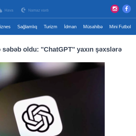
Hava
Namaz vaxtı
iznes
Sağlamlıq
Turizm
İdman
Müsahibə
Mini Futbol
ə səbəb oldu: "ChatGPT" yaxın şəxslərə