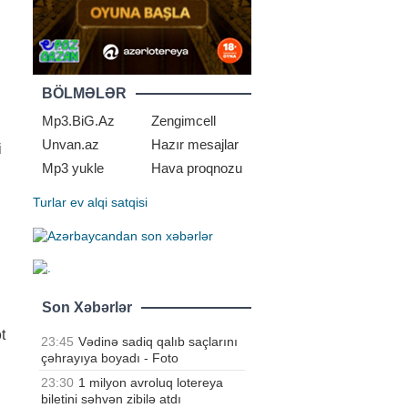
BÖLMƏLƏR
Mp3.BiG.Az
Zengimcell
Unvan.az
Hazır mesajlar
i
Mp3 yukle
Hava proqnozu
Turlar
ev alqi satqisi
Son Xəbərlər
t
23:45
Vədinə sadiq qalıb saçlarını
çəhrayıya boyadı - Foto
23:30
1 milyon avroluq lotereya
biletini səhvən zibilə atdı