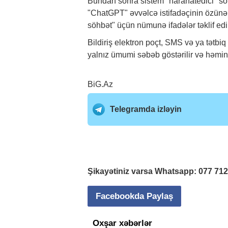
Bundan sonra sistem "narahatedici" söh
"ChatGPT" əvvəlcə istifadəçinin özünə 
söhbət" üçün nümunə ifadələr təklif edi
Bildiriş elektron poçt, SMS və ya tətbi
yalnız ümumi səbəb göstərilir və həmin
BiG.Az
Telegramda izləyin
Şikayətiniz varsa Whatsapp:
077 71
Facebookda Paylaş
Oxşar xəbərlər