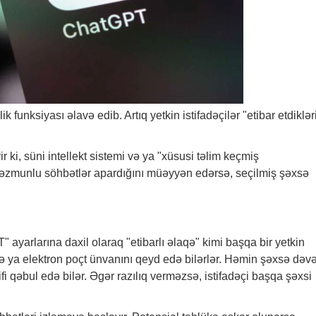
funksiyası əlavə edib. Artıq yetkin istifadəçilər "etibar etdiklər
ir ki, süni intellekt sistemi və ya "xüsusi təlim keçmiş
 məzmunlu söhbətlər apardığını müəyyən edərsə, seçilmiş şəxsə
 ayarlarına daxil olaraq "etibarlı əlaqə" kimi başqa bir yetkin
ə ya elektron poçt ünvanını qeyd edə bilərlər. Həmin şəxsə dəvə
lifi qəbul edə bilər. Əgər razılıq verməzsə, istifadəçi başqa şəxsi