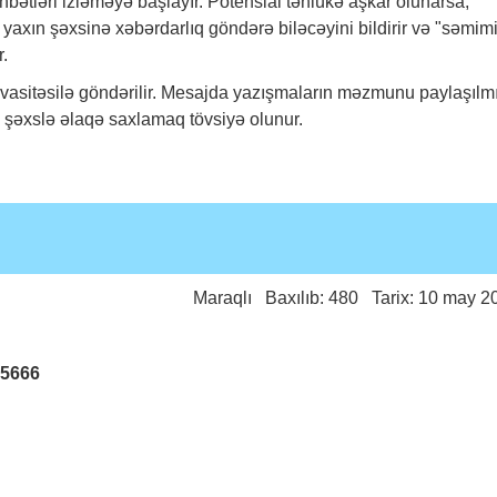
bətləri izləməyə başlayır. Potensial təhlükə aşkar olunarsa,
yaxın şəxsinə xəbərdarlıq göndərə biləcəyini bildirir və "səmim
r.
q vasitəsilə göndərilir. Mesajda yazışmaların məzmunu paylaşılmı
 şəxslə əlaqə saxlamaq tövsiyə olunur.
Maraqlı
Baxılıb: 480 Tarix: 10 may 2
25666