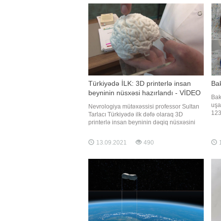
Türkiyədə İLK: 3D printerlə insan
Ba
beyninin nüsxəsi hazırlandı - VİDEO
Bak
uşa
Nevrologiya mütəxəssisi professor Sultan
123
Tarlacı Türkiyədə ilk dəfə olaraq 3D
sak
printerlə insan beyninin dəqiq nüsxəsini
32 
hazırlayıb. Oxu.a-a istinadən xəbər verir ki,
dün
keçmişdə beyinin içindəki quruluşu
13.09.2021
490
1
övl
anlamaq üçün silikon yerləşdirmə kimi
doğ
xam üsullar istifadə olunurdu, ancaq bu
inkişafla beyinin xaric