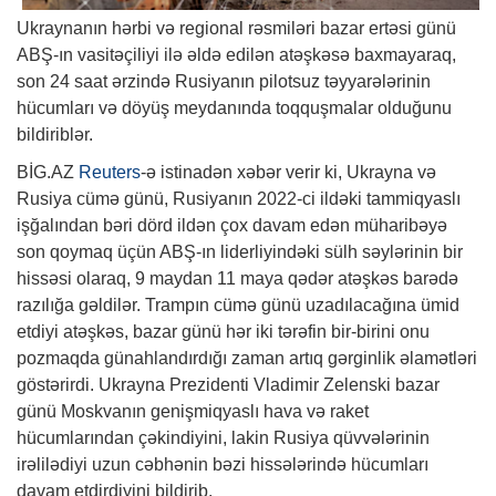
Ukraynanın hərbi və regional rəsmiləri bazar ertəsi günü
ABŞ-ın vasitəçiliyi ilə əldə edilən atəşkəsə baxmayaraq,
son 24 saat ərzində Rusiyanın pilotsuz təyyarələrinin
hücumları və döyüş meydanında toqquşmalar olduğunu
bildiriblər.
BİG.AZ
Reuters
-ə istinadən xəbər verir ki, Ukrayna və
Rusiya cümə günü, Rusiyanın 2022-ci ildəki tammiqyaslı
işğalından bəri dörd ildən çox davam edən müharibəyə
son qoymaq üçün ABŞ-ın liderliyindəki sülh səylərinin bir
hissəsi olaraq, 9 maydan 11 maya qədər atəşkəs barədə
razılığa gəldilər. Trampın cümə günü uzadılacağına ümid
etdiyi atəşkəs, bazar günü hər iki tərəfin bir-birini onu
pozmaqda günahlandırdığı zaman artıq gərginlik əlamətləri
göstərirdi. Ukrayna Prezidenti Vladimir Zelenski bazar
günü Moskvanın genişmiqyaslı hava və raket
hücumlarından çəkindiyini, lakin Rusiya qüvvələrinin
irəlilədiyi uzun cəbhənin bəzi hissələrində hücumları
davam etdirdiyini bildirib.