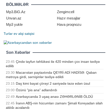
York Times" nəşri rəsmilərə və
BÖLMƏLƏR
mütəxəssislərə istinadən məlumat
yayıb. Tehran BMT müfəttişlərinin
Mp3.BiG.Az
Zengimcell
ən həssa
Unvan.az
Hazır mesajlar
Mp3 yukle
Hava proqnozu
Turlar
ev alqi satqisi
Son Xəbərlər
23:45
Çində tayfun təhlükəsi ilə 420 mindən çox insan təxliyə
edilib
23:30
Macarıstan paytaxtında QEYRİ-ADİ HADİSƏ: Qaban
metroya girdi, sərnişinlər təxliyə edildi
23:15
Daş kimi bayat çörəyi 2 saniyədə təzə edən üsul
23:00
Özünü "pis ana" adlandırdı
22:49
Azərbaycanda 3 uşaq anası ZƏHƏRLƏNİB ÖLDÜ
22:45
İranın ABŞ-nin hücumları zamanı Şimali Koreyadan silah
aldığı açıqlanıb