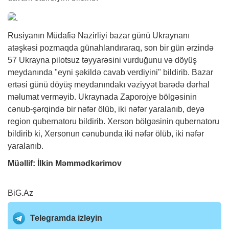
Rusiyanın Müdafiə Nazirliyi bazar günü Ukraynanı
atəşkəsi pozmaqda günahlandıraraq, son bir gün ərzində
57 Ukrayna pilotsuz təyyarəsini vurduğunu və döyüş
meydanında "eyni şəkildə cavab verdiyini" bildirib. Bazar
ertəsi günü döyüş meydanındakı vəziyyət barədə dərhal
məlumat verməyib. Ukraynada Zaporojye bölgəsinin
cənub-şərqində bir nəfər ölüb, iki nəfər yaralanıb, deyə
region qubernatoru bildirib. Xerson bölgəsinin qubernatoru
bildirib ki, Xersonun cənubunda iki nəfər ölüb, iki nəfər
yaralanıb.
Müəllif: İlkin Məmmədkərimov
BiG.Az
Telegramda izləyin