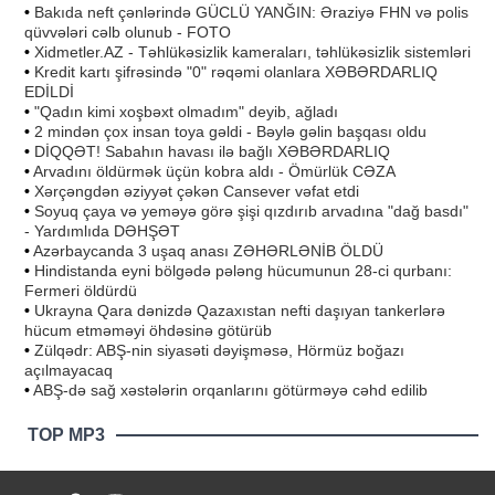
•
Bakıda neft çənlərində GÜCLÜ YANĞIN: Əraziyə FHN və polis
qüvvələri cəlb olunub - FOTO
•
Xidmetler.AZ - Təhlükəsizlik kameraları, təhlükəsizlik sistemləri
•
Kredit kartı şifrəsində "0" rəqəmi olanlara XƏBƏRDARLIQ
EDİLDİ
•
"Qadın kimi xoşbəxt olmadım" deyib, ağladı
•
2 mindən çox insan toya gəldi - Bəylə gəlin başqası oldu
•
DİQQƏT! Sabahın havası ilə bağlı XƏBƏRDARLIQ
•
Arvadını öldürmək üçün kobra aldı - Ömürlük CƏZA
•
Xərçəngdən əziyyət çəkən Cansever vəfat etdi
•
Soyuq çaya və yeməyə görə şişi qızdırıb arvadına "dağ basdı"
- Yardımlıda DƏHŞƏT
•
Azərbaycanda 3 uşaq anası ZƏHƏRLƏNİB ÖLDÜ
•
Hindistanda eyni bölgədə pələng hücumunun 28-ci qurbanı:
Fermeri öldürdü
•
Ukrayna Qara dənizdə Qazaxıstan nefti daşıyan tankerlərə
hücum etməməyi öhdəsinə götürüb
•
Zülqədr: ABŞ-nin siyasəti dəyişməsə, Hörmüz boğazı
açılmayacaq
•
ABŞ-də sağ xəstələrin orqanlarını götürməyə cəhd edilib
TOP MP3