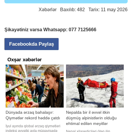
Xəbərlər
Baxılıb: 482 Tarix: 11 may 2026
Şikayətiniz varsa Whatsapp:
077 7125666
Facebookda Paylaş
Oxşar xəbərlər
Dünyada ərzaq bahalaşır:
Nepalda bir il əvvəl itkin
Qiymətlər rekord həddə çatdı
düşmüş alpinistlərin olduğu
ehtimal edilən meyitlər
İyul ayında qlobal ərzaq qiymətləri
aşkarlanıb
indeksi əvvəlki ayla müqayisədə
Nepal xilasediciləri ötən ilin