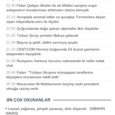
22:30
Fidan Qafqaz ölkələri ilə də Məkkə sazişinə oxşar
anlaşmanın imzalanması ehtimalını istisna etməyib
22:15
Avropada anomal istilər və quraqlıq: Fermerlərə dəyən
ziyan milyardlarla avro ilə ölçülür
22:00
Qırğızıstanda dağa qalxan alpinistlər itkin düşdülər
21:45
Türkan Şoray yenidən Bakıya gələcək
21:30
Başına iş gəldi, tətilini yarımçıq qoydu
21:15
CENTCOM Hörmüz boğazında 53 ticarət gəmisinin
istiqamətini dəyişdirib
21:00
Rusiyanın Xarkova hücumu nəticəsində iki nəfər həlak
olub
20:45
Fidan: "Türkiyə Ukrayna münaqişəsi tərəflərinə
döyüşlərə moratorium təklif edib"
20:30
Macarıstan Ali Məhkəmənin keçmiş sədri prezident
olmağa razılıq verib
ƏN ÇOX OXUNANLAR
•
Leysan yağacaq, şimşək çaxacaq, dolu düşəcək - SABAHIN
HAVASI