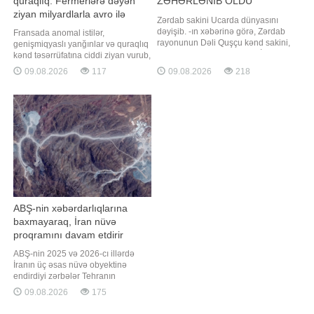
quraqlıq: Fermerlərə dəyən
ZƏHƏRLƏNİB ÖLDÜ
ziyan milyardlarla avro ilə
Zərdab sakini Ucarda dünyasını
ölçülür
dəyişib. -ın xəbərinə görə, Zərdab
Fransada anomal istilər,
rayonunun Dəli Quşçu kənd sakini,
genişmiqyaslı yanğınlar və quraqlıq
40 yaşlı Vüsalə Namət qızı İmanova
kənd təsərrüfatına ciddi ziyan vurub,
zəhərlənmə diaqnozu ilə Ucar
nəticədə fermerlərə dəyən itkilərin
09.08.2026
117
09.08.2026
218
Rayon Mərkəzi Xəstəxanasına
kompensasiyası üçün milyardlarla
gətirilib. Ağır vəziyyətdə
avro tələb olunacaq. xəbər verir ki,
xəstəxanaya daxil olan V. İmanova
bunu Fransanın ən böyük kənd
həyatını itirib. Məlumata görə, Ucar
təsərrüfatı həmkarlar ittifaqının
rayonunda həya
rəhbəri Arno Russo "Franceinfo"
ABŞ-nin xəbərdarlıqlarına
baxmayaraq, İran nüvə
proqramını davam etdirir
ABŞ-nin 2025 və 2026-cı illərdə
İranın üç əsas nüvə obyektinə
endirdiyi zərbələr Tehranın
proqramını tam dayandırmayıb,
09.08.2026
175
sadəcə onun icrasını ləngidib.
xəbər verir ki, bu barədə "The New