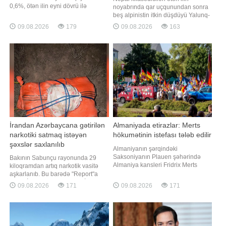
0,6%, ötən ilin eyni dövrü ilə
noyabrında qar uçqunundan sonra
müqayisədə isə 1% artaraq 2023-
beş alpinistin itkin düşdüyü Yalunq-
cü ilin yanvarından bəri ən yüksək
Ri dağı ərazisində beş meyit
09.08.2026
179
09.08.2026
163
səviyyəyə çatıb. xəbər verir ki, bu
aşkarlayıblar. Tapılan meyitlərin itkin
barədə BMT-nin Ərzaq və Kənd
düşmüş idmançılara aid olub-
Təsərrüfatı Təşkilatı (FAO) məlumat
olmadığı hələlik müəyyən
yayıb. Əsas ərzaq məhsullarının
edilməyib. "Report" "Reuters"ə
düny
istinadən xəbər verir ki, itki
İrandan Azərbaycana gətirilən
Almaniyada etirazlar: Merts
narkotiki satmaq istəyən
hökumətinin istefası tələb edilir
şəxslər saxlanılıb
Almaniyanın şərqindəki
Saksoniyanın Plauen şəhərində
Bakının Sabunçu rayonunda 29
Almaniya kansleri Fridrix Merts
kiloqramdan artıq narkotik vasitə
hökumətinin istefası tələbi ilə
aşkarlanıb. Bu barədə "Report"a
nümayiş başlayıb. "Projekt M1llion"
Daxili İşlər Nazirliyindən (DİN)
09.08.2026
171
09.08.2026
171
etiraz hərəkatı bütün ölkə üzrə
məlumat verilib. Bildirilib ki,
tərəfdarlarını səfərbər edərək
narkokuryerlik etməkdə şübhəli
təxminən 10 00 iştirakçının
bilinən, əvvəllər məhkum olunmuş
olduğunu elan edib. -ın xəbərinə
Sənan Mirzəyev və tanışı olan
görə, bu barəd
qadın saxlanılıb. Onlardan