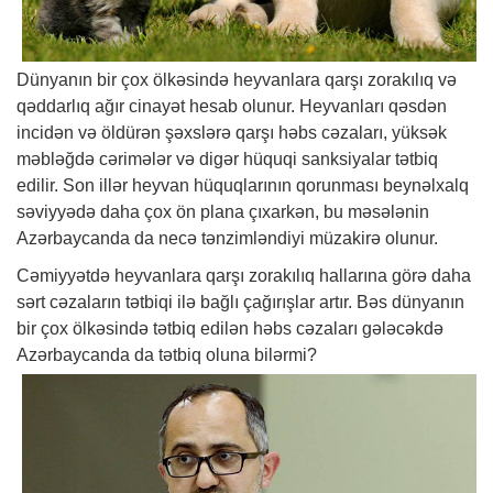
Dünyanın bir çox ölkəsində heyvanlara qarşı zorakılıq və
qəddarlıq ağır cinayət hesab olunur. Heyvanları qəsdən
incidən və öldürən şəxslərə qarşı həbs cəzaları, yüksək
məbləğdə cərimələr və digər hüquqi sanksiyalar tətbiq
edilir. Son illər heyvan hüquqlarının qorunması beynəlxalq
səviyyədə daha çox ön plana çıxarkən, bu məsələnin
Azərbaycanda da necə tənzimləndiyi müzakirə olunur.
Cəmiyyətdə heyvanlara qarşı zorakılıq hallarına görə daha
sərt cəzaların tətbiqi ilə bağlı çağırışlar artır. Bəs dünyanın
bir çox ölkəsində tətbiq edilən həbs cəzaları gələcəkdə
Azərbaycanda da tətbiq oluna bilərmi?