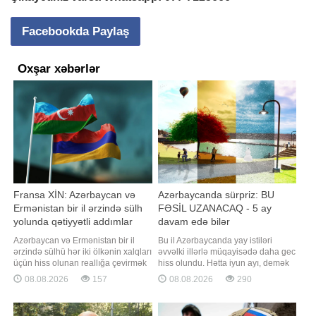
Facebookda Paylaş
Oxşar xəbərlər
Fransa XİN: Azərbaycan və
Azərbaycanda sürpriz: BU
Ermənistan bir il ərzində sülh
FƏSİL UZANACAQ - 5 ay
yolunda qətiyyətli addımlar
davam edə bilər
atıblar
Azərbaycan və Ermənistan bir il
Bu il Azərbaycanda yay istiləri
ərzində sülhü hər iki ölkənin xalqları
əvvəlki illərlə müqayisədə daha gec
üçün hiss olunan reallığa çevirmək
hiss olundu. Hətta iyun ayı, demək
məqsədilə mühüm və qətiyyətli
olar, sərin və yağışlı keçdi. Bildirilir
08.08.2026
157
08.08.2026
290
addımlar atıblar. "Report" xəbər verir
ki, belə olduğu halda yay mövsümü
ki, bu barədə Fransa Xarici İşlər
oktyabra qədər uzana bilər. Yay
Nazirliyinin (XİN) mətbuat katibi
mövsümü uzanacaqmı? Yaxın