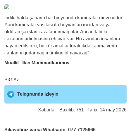
İndiki halda şəhərin hər bir yerində kameralar mövcuddur.
Yəni kameralar vasitəsi ilə heyvanları incidən və ya
öldürən şəxsləri cəzalandırmaq olar. Ancaq təbiiki
cəzaların artırılmasına ehtiyac var. Ən azından insanlara
bəyan edilsin ki, bu cür əməllər törətdikdə cərimə verib
canlarını qurtarmaq mümkün olmayacaq".
Müəllif: İlkin Məmmədkərimov
BiG.Az
Telegramda izləyin
Xəbərlər
Baxılıb: 751 Tarix: 14 may 2026
Şikayətiniz varsa Whatsapp:
077 7125666