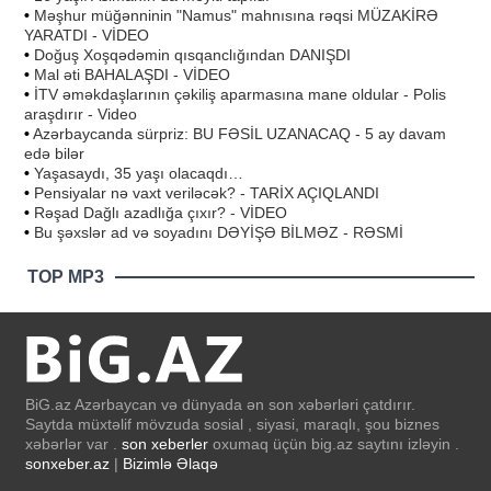
•
Məşhur müğənninin "Namus" mahnısına rəqsi MÜZAKİRƏ
YARATDI - VİDEO
•
Doğuş Xoşqədəmin qısqanclığından DANIŞDI
•
Mal əti BAHALAŞDI - VİDEO
•
İTV əməkdaşlarının çəkiliş aparmasına mane oldular - Polis
araşdırır - Video
•
Azərbaycanda sürpriz: BU FƏSİL UZANACAQ - 5 ay davam
edə bilər
•
Yaşasaydı, 35 yaşı olacaqdı…
•
Pensiyalar nə vaxt veriləcək? - TARİX AÇIQLANDI
•
Rəşad Dağlı azadlığa çıxır? - VİDEO
•
Bu şəxslər ad və soyadını DƏYİŞƏ BİLMƏZ - RƏSMİ
TOP MP3
BiG.az Azərbaycan və dünyada ən son xəbərləri çatdırır.
Saytda müxtəlif mövzuda sosial , siyasi, maraqlı, şou biznes
xəbərlər var .
son xeberler
oxumaq üçün big.az saytını izləyin .
sonxeber.az
|
Bizimlə Əlaqə