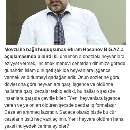
Mövzu ilə bağlı hüquqşünas Əkrəm Həsənov
BiG.AZ
-a
açıqlamasında bildirdi ki,
ümumən əlbbətdəki heyvanlara
əziyyət vermək, incitmək mənəvi cəhətdən dinimizə görədə
günahdır. İslam dini qəti şəkildə heyvanlara işgəncə
vermək və öldürməyi qadağan edir. Onun sözlərinə görə,
dövlət ona görə heyvanlara qarşı işgəncə və öldürmə
hallarına qarşı cəzalar tətbiq edirki, bu hallar o şəxsdə
insanlara qarşıda çevrilə bilər: "Yəni heyvanlara işgəncə
verən və ya onları öldürən şəxsdə qəddarlıq formalaşır.
Cəzaları artırmaq lazımdır. Sadəcə olaraq bizdə bu cür
cəzaların üstü heç vaxt açılmır. Yəni heyvanı öldürən hansı
şəxsi indiyədək cərimələyiblər?