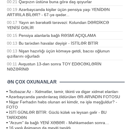
00:21
Qarpızın üstünə buna görə daş qoyurlar
00:19
Azərbaycanda kişilər üçün pensiya yaşı YENİDƏN
ARTIRILA BİLƏR? - 67-yə qədər...
00:17
Yayın ən bərəkətli tərəvəzi: Kolundan DƏRDİKCƏ
YENİSİ GƏLİR
00:15
Pensiya alanlarla bağlı RƏSMİ AÇIQLAMA
00:13
Bu tarixdən havalar dəyişir - İSTİLƏR BİTİR
00:13
Nişan hazırlığı üçün köməyə getdi, bacısı oğlunun
qızıllarını oğurladı
00:11
Avqustun 13-dən sonra TOY EDƏCƏKLƏRİN
NƏZƏRİNƏ
ƏN ÇOX OXUNANLAR
•
Tezbazar.Az - Xidmətlər, təmir, tikinti və digər xidmət elanları
•
Azərbaycanda yandırılaraq öldürülən ƏR-ARVADIN FOTOSU
•
Nigar Fərhadın həbs olunan əri kimdir, nə işlə məşğuldur? -
FOTO
•
İSTİ GÜNLƏR BİTİR: Güclü külək və leysan gəlir - BU
TARİXDƏN
•
"Arzum" ilə bağlı YENİ XƏBƏR - Məhkəmədən sonra…
•
16 yaşlı Asimanın da meyiti tapıldı