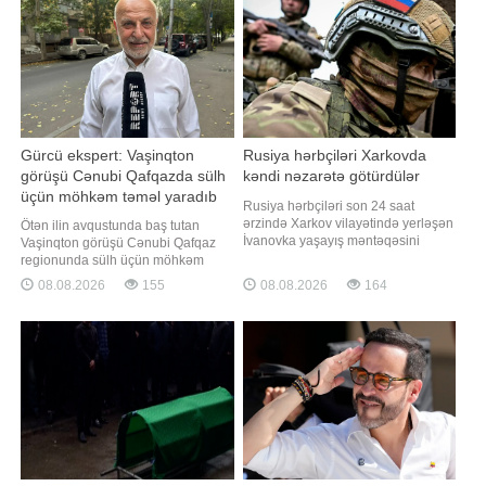
Paskal Konfavrönün 2025-ci il
aylarda hava durumu necə olacaq?.
avqustun 8-də keçirilmi
-a danışan "Səma və Eko"
Gürcü ekspert: Vaşinqton
Rusiya hərbçiləri Xarkovda
görüşü Cənubi Qafqazda sülh
kəndi nəzarətə götürdülər
üçün möhkəm təməl yaradıb
Rusiya hərbçiləri son 24 saat
ərzində Xarkov vilayətində yerləşən
Ötən ilin avqustunda baş tutan
İvanovka yaşayış məntəqəsini
Vaşinqton görüşü Cənubi Qafqaz
nəzarətə götürüblər. xəbər verir ki,
regionunda sülh üçün möhkəm
bu barədə Rusiyanın Müdafiə
təməl yaradıb. Bunu "Report"un
08.08.2026
155
08.08.2026
164
Nazirliyi məlumat yayıb. Xatırladaq
yerli bürosuna açıqlamasında
ki, Rusiya ilə Ukrayna arasında
Gürcüstan Strateji Araşdırmalar
müharibə 2022-ci ilin fevralından
Mərkəzinin (GSAM) rəhbəri, siyasi
bəri davam edir
şərhçi Valeri Çeçelaşvili deyib. O,
Vaşinqton görüşünü bütövlükdə
bölgə üçü