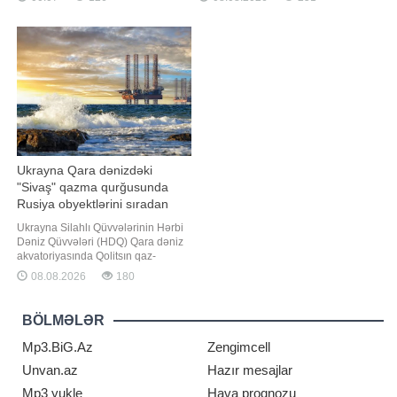
həmin tarixlər qeyri-iş günləri hesab
xatırladıb. "Bakupost" xəbər verir ki,
olunur. Bundan əlavə, altıgünlük iş
nazirliyin məlumatına əsasən,
həftəsi ilə işləyənlər 4 gün istirahət
Azərbaycan vətəndaşları 18 yaşına
edəcəklər. Beləliklə, 2026-c
çatdıqdan sonra adını, ata adın
Ukrayna Qara dənizdəki
"Sivaş" qazma qurğusunda
Rusiya obyektlərini sıradan
çıxarıb
Ukrayna Silahlı Qüvvələrinin Hərbi
Dəniz Qüvvələri (HDQ) Qara dəniz
akvatoriyasında Qolitsın qaz-
kondensat yatağında yerləşən
08.08.2026
180
"Sivaş" qazma qurğusunda
Rusiyaya məxsus obyektlərin məhv
edildiyini bəyan edib. "Report"
BÖLMƏLƏR
Ukrayna Silahlı Qüvvələri HDQ-nin
teleqram kanalına istinadən xəbə
Mp3.BiG.Az
Zengimcell
Unvan.az
Hazır mesajlar
Mp3 yukle
Hava proqnozu