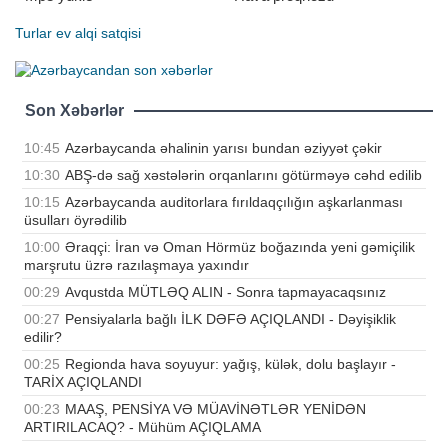
Turlar
ev alqi satqisi
Son Xəbərlər
10:45
Azərbaycanda əhalinin yarısı bundan əziyyət çəkir
10:30
ABŞ-də sağ xəstələrin orqanlarını götürməyə cəhd edilib
10:15
Azərbaycanda auditorlara fırıldaqçılığın aşkarlanması
üsulları öyrədilib
10:00
Əraqçi: İran və Oman Hörmüz boğazında yeni gəmiçilik
marşrutu üzrə razılaşmaya yaxındır
00:29
Avqustda MÜTLƏQ ALIN - Sonra tapmayacaqsınız
00:27
Pensiyalarla bağlı İLK DƏFƏ AÇIQLANDI - Dəyişiklik
edilir?
00:25
Regionda hava soyuyur: yağış, külək, dolu başlayır -
TARİX AÇIQLANDI
00:23
MAAŞ, PENSİYA VƏ MÜAVİNƏTLƏR YENİDƏN
ARTIRILACAQ? - Mühüm AÇIQLAMA