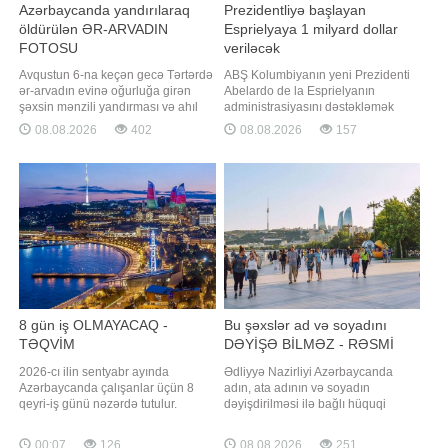
Azərbaycanda yandırılaraq
Prezidentliyə başlayan
öldürülən ƏR-ARVADIN
Esprielyaya 1 milyard dollar
FOTOSU
veriləcək
Avqustun 6-na keçən gecə Tərtərdə
ABŞ Kolumbiyanın yeni Prezidenti
ər-arvadın evinə oğurluğa girən
Abelardo de la Esprielyanın
şəxsin mənzili yandırması və ahıl
administrasiyasını dəstəkləmək
şəxslərin ölməsi barədə məlumat
məqsədilə 1 milyard dollar vəsait
08.08.2026
402
08.08.2026
157
vermişdik. İbtidai istintaqla
ayıracaq. xəbər verir ki, bu barədə
Baxşəliyev Vüqar Mehman oğlunun
Dövlət Departamentinin mətbuat
fərdi yaşayış evindən külli miqdarda
xidmətinin yaydığı bəyanatda
pul vəsaitini ələ keçirməsi, törətdiyi
bildirilib. Sənəddə qeyd olunur ki,
oğurluq cinayətinin izlərini gizlətmə
ABŞ Prezidenti Donald Trampın
administrasiyas
8 gün iş OLMAYACAQ -
Bu şəxslər ad və soyadını
TƏQVİM
DƏYİŞƏ BİLMƏZ - RƏSMİ
2026-cı ilin sentyabr ayında
Ədliyyə Nazirliyi Azərbaycanda
Azərbaycanda çalışanlar üçün 8
adın, ata adının və soyadın
qeyri-iş günü nəzərdə tutulur.
dəyişdirilməsi ilə bağlı hüquqi
Sentyabr ayının 6, 13, 20 və 27-si
proseduru və vətəndaşların bilməli
bazar günlərinə təsadüf etdiyindən,
olduğu əsas qaydaları bir daha
00:07
126
08.08.2026
251