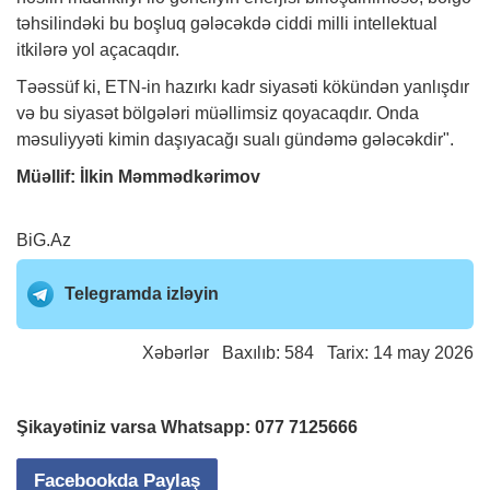
təhsilindəki bu boşluq gələcəkdə ciddi milli intellektual
itkilərə yol açacaqdır.
Təəssüf ki, ETN-in hazırkı kadr siyasəti kökündən yanlışdır
və bu siyasət bölgələri müəllimsiz qoyacaqdır. Onda
məsuliyyəti kimin daşıyacağı sualı gündəmə gələcəkdir".
Müəllif: İlkin Məmmədkərimov
BiG.Az
Telegramda izləyin
Xəbərlər
Baxılıb: 584 Tarix: 14 may 2026
Şikayətiniz varsa Whatsapp:
077 7125666
Facebookda Paylaş