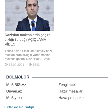
təssərrüfatında mal-qaraya qulluq
də yenidən açırlar:. "Gecə 12-yə
edərkən buğa ona qəfil hücum edib.
işləmiş isə yenə kəsirlər
Nəticəd
Nazirdən məktəblərdə şagird
sıxlığı ilə bağlı AÇIQLAMA -
VİDEO
Təhsil naziri Emin Əmrullayev bəzi
məktəblərdə sıxlığın yaranmasına
aydınlıq gətirib. Nazir Baku TV-yə
eksklüziv müsahibəsində bildirib ki,
18.09.2021
1643
Azərbaycanda valideynə övladı
üçün həm məktəb, həm də müəllim
seçmək hüququ verilib:. "Valideyn
BÖLMƏLƏR
elektron qeydiyyatdan keçdikdən
sonra bütün sinifləri sistemd
Mp3.BiG.Az
Zengimcell
Unvan.az
Hazır mesajlar
Mp3 yukle
Hava proqnozu
Turlar
ev alqi satqisi