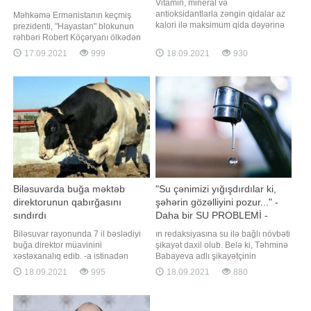
Vitamin, mineral və
antioksidantlarla zəngin qidalar az
Məhkəmə Ermənistanın keçmiş
kalori ilə maksimum qida dəyərinə
prezidenti, "Hayastan" blokunun
malik məhsullardır. Bu tip qida
rəhbəri Robert Köçəryanı ölkədən
məhsullarına, həmçinin super
çıxmasını qadağan edib. APA-nın
17.09.2021
999
18.09.2021
930
qidalar da deyilir. -ın məlumatına
məlumatına görə, bu barədə
görə, Azərbaycan Qida
"Hayastan" blokunun mətbuat
Təhlükəsizliyi İnstitutundan bildirilib
xidməti məlumat yayıb. Bildirilib ki,
ki, gündəlik qida rasionunda super
təxminən bir həftə əvvəl Rusiyanın
qidaların istehlakın
hakim "Vahid Rusiya"
Biləsuvarda buğa məktəb
"Su çənimizi yığışdırdılar ki,
direktorunun qabırğasını
şəhərin gözəlliyini pozur..." -
sındırdı
Daha bir SU PROBLEMİ -
ŞİKAYƏT - AÇIQLAMA
Biləsuvar rayonunda 7 il bəslədiyi
ın redaksiyasına su ilə bağlı növbəti
buğa direktor müavinini
şikayət daxil olub. Belə ki, Təhminə
xəstəxanalıq edib. -a istinadən
Babayeva adlı şikayətçinin
xəbər verir ki, hadisə rayonun Aşağı
sözlərinə görə, Nizami rayonu
18.09.2021
995
18.09.2021
880
Cürəli kəndində məktəb direktoru
"Naxçıvanski" 94B ünvanında
Alim Hacıyevin yaşadığı ünvanda
gündüz saat 11-də suyu azalda-
olub. Hacıyev həyətyanı sahədəki
azalda tam kəsirlər, axşamüstü 6, 7-