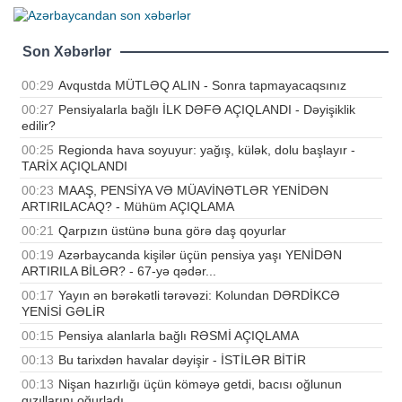
Son Xəbərlər
00:29
Avqustda MÜTLƏQ ALIN - Sonra tapmayacaqsınız
00:27
Pensiyalarla bağlı İLK DƏFƏ AÇIQLANDI - Dəyişiklik
edilir?
00:25
Regionda hava soyuyur: yağış, külək, dolu başlayır -
TARİX AÇIQLANDI
00:23
MAAŞ, PENSİYA VƏ MÜAVİNƏTLƏR YENİDƏN
ARTIRILACAQ? - Mühüm AÇIQLAMA
00:21
Qarpızın üstünə buna görə daş qoyurlar
00:19
Azərbaycanda kişilər üçün pensiya yaşı YENİDƏN
ARTIRILA BİLƏR? - 67-yə qədər...
00:17
Yayın ən bərəkətli tərəvəzi: Kolundan DƏRDİKCƏ
YENİSİ GƏLİR
00:15
Pensiya alanlarla bağlı RƏSMİ AÇIQLAMA
00:13
Bu tarixdən havalar dəyişir - İSTİLƏR BİTİR
00:13
Nişan hazırlığı üçün köməyə getdi, bacısı oğlunun
qızıllarını oğurladı