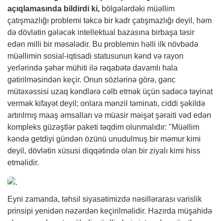
açıqlamasında bildirdi ki,
bölgələrdəki müəllim
çatışmazlığı problemi təkcə bir kadr çatışmazlığı deyil, həm
də dövlətin gələcək intellektual bazasına birbaşa təsir
edən milli bir məsələdir. Bu problemin həlli ilk növbədə
müəllimin sosial-iqtisadi statusunun kənd və rayon
yerlərində şəhər mühiti ilə rəqabətə davamlı hala
gətirilməsindən keçir. Onun sözlərinə görə, gənc
mütəxəssisi uzaq kəndlərə cəlb etmək üçün sadəcə təyinat
vermək kifayət deyil; onlara mənzil təminatı, ciddi şəkildə
artırılmış maaş əmsalları və müasir məişət şəraiti vəd edən
kompleks güzəştlər paketi təqdim olunmalıdır: "Müəllim
kəndə getdiyi gündən özünü unudulmuş bir məmur kimi
deyil, dövlətin xüsusi diqqətində olan bir ziyalı kimi hiss
etməlidir.
Eyni zamanda, təhsil siyasətimizdə nəsillərarası varislik
prinsipi yenidən nəzərdən keçirilməlidir. Hazırda müşahidə