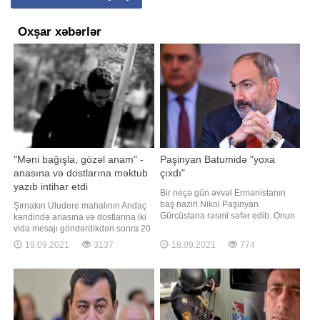
Oxşar xəbərlər
"Məni bağışla, gözəl anam" -
Paşinyan Batumidə "yoxa
anasına və dostlarına məktub
çıxdı"
yazıb intihar etdi
Bir neçə gün əvvəl Ermənistanın
baş naziri Nikol Paşinyan
Şırnakın Uludere mahalının Andaç
Gürcüstana rəsmi səfər edib. Onun
kəndində anasına və dostlarına iki
səfəri Batumi şəhərində başa çatıb.
vida mesajı göndərdikdən sonra 20
Rəsmi məlumata görə, onunla
yaşlı bir gənc 35 metr yüksəklikdəki
18.09.2021
3137
18.09.2021
774
Gürcüstanın baş naziri arasında
uçurumdan tullanaraq intihar edib.
qeyri-rəsmi görüş olub. Batumiyə
Anasına göndərdiyi mesajda gəncin
səfər Ermənistan cəmiyyətinin
"Məni bağışla, gözəl anam.
əhəmiyyətli bir hissəsi və xüsusən
Qardaşlarıma və dostlarıma vaxt
də bəzi Rusiy
ayırmadan köçüb getdim"