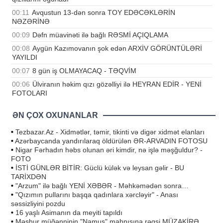
00:11
Avqustun 13-dən sonra TOY EDƏCƏKLƏRİN
NƏZƏRİNƏ
00:09
Dəfn müavinəti ilə bağlı RƏSMİ AÇIQLAMA
00:08
Aygün Kazımovanın şok edən ARXİV GÖRÜNTÜLƏRİ
YAYILDI
00:07
8 gün iş OLMAYACAQ - TƏQVİM
00:06
Ülviranın həkim qızı gözəlliyi ilə HEYRAN EDİR - YENİ
FOTOLARI
ƏN ÇOX OXUNANLAR
•
Tezbazar.Az - Xidmətlər, təmir, tikinti və digər xidmət elanları
•
Azərbaycanda yandırılaraq öldürülən ƏR-ARVADIN FOTOSU
•
Nigar Fərhadın həbs olunan əri kimdir, nə işlə məşğuldur? -
FOTO
•
İSTİ GÜNLƏR BİTİR: Güclü külək və leysan gəlir - BU
TARİXDƏN
•
"Arzum" ilə bağlı YENİ XƏBƏR - Məhkəmədən sonra…
•
"Qızımın pullarını başqa qadınlara xərcləyir" - Anası
səssizliyini pozdu
•
16 yaşlı Asimanın da meyiti tapıldı
•
Məşhur müğənninin "Namus" mahnısına rəqsi MÜZAKİRƏ