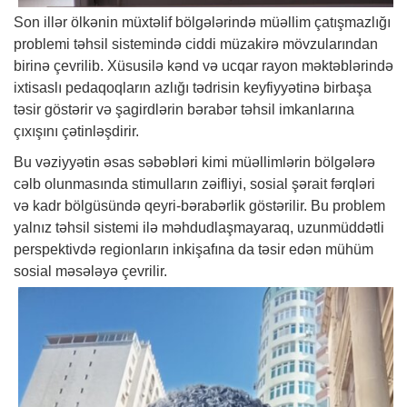
Son illər ölkənin müxtəlif bölgələrində müəllim çatışmazlığı
problemi təhsil sistemində ciddi müzakirə mövzularından
birinə çevrilib. Xüsusilə kənd və ucqar rayon məktəblərində
ixtisaslı pedaqoqların azlığı tədrisin keyfiyyətinə birbaşa
təsir göstərir və şagirdlərin bərabər təhsil imkanlarına
çıxışını çətinləşdirir.
Bu vəziyyətin əsas səbəbləri kimi müəllimlərin bölgələrə
cəlb olunmasında stimulların zəifliyi, sosial şərait fərqləri
və kadr bölgüsündə qeyri-bərabərlik göstərilir. Bu problem
yalnız təhsil sistemi ilə məhdudlaşmayaraq, uzunmüddətli
perspektivdə regionların inkişafına da təsir edən mühüm
sosial məsələyə çevrilir.