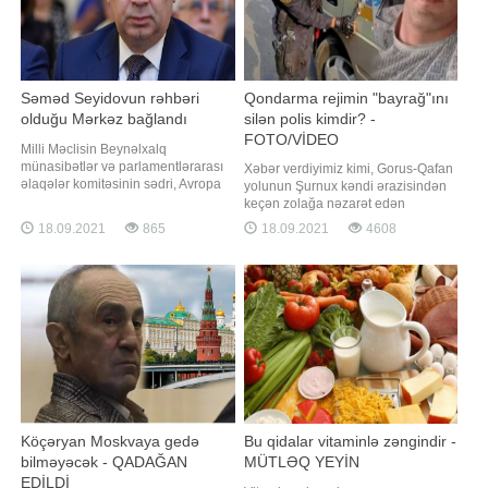
Səməd Seyidovun rəhbəri
Qondarma rejimin "bayrağ"ını
olduğu Mərkəz bağlandı
silən polis kimdir? -
FOTO/VİDEO
Milli Məclisin Beynəlxalq
münasibətlər və parlamentlərarası
Xəbər verdiyimiz kimi, Gorus-Qafan
əlaqələr komitəsinin sədri, Avropa
yolunun Şurnux kəndi ərazisindən
Şurası Parlament
keçən zolağa nəzarət edən
Assambleyasındakı nümayəndə
Azərbaycan polisi burada hərəkət
18.09.2021
865
18.09.2021
4608
heyətinin rəhbəri Səməd Seyidovun
edən avtomobilin üzərindəki
başçısı olduğu Siyasi Psixologiya
qondarma "respublika"nın
Mərkəzi (SPM) fəaliyyətini
qondarma "bayrağı"nı elə yerindəcə
dayandırıb. Mərkəzin fəaliyyətini
süngü ilə qazıyıb. Sosial
dayandırmasına səbəb maliyyə
şəbəkələrdə yayılan məlumata
problemini
görə, həmi
Köçəryan Moskvaya gedə
Bu qidalar vitaminlə zəngindir -
bilməyəcək - QADAĞAN
MÜTLƏQ YEYİN
EDİLDİ