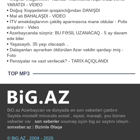
YARATDI - VİDEO
•
Doğuş Xoşqədəmin qısqanclığından DANIŞDI
•
Mal əti BAHALAŞDI - VİDEO
•
İTV əməkdaşlarının çəkiliş aparmasına mane oldular - Polis
araşdırır - Video
•
Azərbaycanda sürpriz: BU FƏSİL UZANACAQ - 5 ay davam
edə bilər
•
Yaşasaydı, 35 yaşı olacaqdı…
•
Dalaşanları ayırarkən öldürülən Azər vəkilin qardaşı imiş -
Foto
•
Pensiyalar nə vaxt veriləcək? - TARİX AÇIQLANDI
TOP MP3
BiG.az Azərbaycan və dünyada ən son xəbərləri çatdırır.
Saytda müxtəlif mövzuda sosial , siyasi, maraqlı, şou biznes
xəbərlər var .
son xeberler
oxumaq üçün big.az saytını izləyin .
sonxeber.az
|
Bizimlə Əlaqə
© BiG.AZ , 2004 - 2026