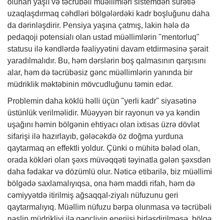
olunan yaşlı və təcrübəli müəllimləri sistemdən sürətlə
uzaqlaşdırmaq cəhdləri bölgələrdəki kadr boşluğunu daha
da dərinləşdirir. Pensiya yaşına çatmış, lakin hələ də
pedaqoji potensialı olan ustad müəllimlərin "mentorluq"
statusu ilə kəndlərdə fəaliyyətini davam etdirməsinə şərait
yaradılmalıdır. Bu, həm dərslərin boş qalmasının qarşısını
alar, həm də təcrübəsiz gənc müəllimlərin yanında bir
müdriklik məktəbinin mövcudluğunu təmin edər.
Problemin daha köklü həlli üçün "yerli kadr" siyasətinə
üstünlük verilməlidir. Müəyyən bir rayonun və ya kəndin
uşağını həmin bölgənin ehtiyacı olan ixtisas üzrə dövlət
sifarişi ilə hazırlayıb, gələcəkdə öz doğma yurduna
qaytarmaq ən effektli yoldur. Çünki o mühitə bələd olan,
orada kökləri olan şəxs müvəqqəti təyinatla gələn şəxsdən
daha fədakar və dözümlü olur. Nəticə etibarilə, biz müəllimi
bölgədə saxlamalıyıqsa, ona həm maddi rifah, həm də
cəmiyyətdə itirilmiş ağsaqqal-ziyalı nüfuzunu geri
qaytarmalıyıq. Müəllim nüfuzu bərpa olunmasa və təcrübəli
nəslin müdrikliyi ilə gəncliyin enerjisi birləşdirilməsə, bölgə