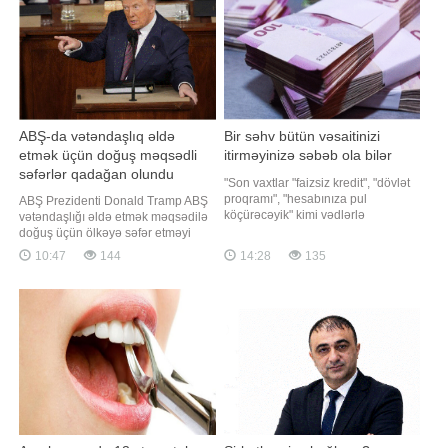
ABŞ-da vətəndaşlıq əldə
Bir səhv bütün vəsaitinizi
etmək üçün doğuş məqsədli
itirməyinizə səbəb ola bilər
səfərlər qadağan olundu
"Son vaxtlar "faizsiz kredit", "dövlət
proqramı", "hesabınıza pul
ABŞ Prezidenti Donald Tramp ABŞ
köçürəcəyik" kimi vədlərlə
vətəndaşlığı əldə etmək məqsədilə
vətəndaşların bank kartı
doğuş üçün ölkəyə səfər etməyi
məlumatlarını ələ keçirməyə çalışan
qadağan edən sərəncam imzalayıb.
10:47
144
14:28
135
dələduzların sayı artır. Unutmayın ki,
xəbər verir ki, Tramp bu qərarını
bank kartınızın nömrəsi, son istifadə
ABŞ-da doğulan uşaqlara qeyd-
tarixi, CVV kodu və bankdan
şərtsiz vətəndaşlıq verilməsini
göndərilə
nəzərdə tutan Konstitusiya
düzəlişindən yüz minlərlə insanın
sui-istifadə etməs