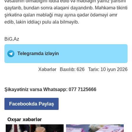
vəsaitinin olmadığını iddia edib və məbləğin yalnız yarısını
qaytarıb, bundan sonra əlaqəni dayandırıb. Məhkəmə tikinti
şirkətinə qalan məbləği may ayına qədər ödəməyi əmr
edib, lakin iddiaçı pulu ala bilməyib.
BiG.Az
Telegramda izləyin
Xəbərlər
Baxılıb: 626 Tarix: 10 iyun 2026
Şikayətiniz varsa Whatsapp:
077 7125666
Facebookda Paylaş
Oxşar xəbərlər