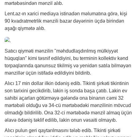
mərtəbəsindən mənzil alıb.
Lent.az-ın xarici mediaya istinadən məlumatına görə, kişi
90 kvadratmetrlik mənzili bazar dəyərinin üçdə birindən
aşağı qiymətə alıb.
Satıcı qiyməti mənzilin "məhdudlaşdırılmış mülkiyyət
hüquqları" kimi təsnif edildiyini, bu terminin kollektiv kənd
torpaqlarında qanunsuz tikilmiş və yenidən satıla bilməyən
mənzillər üçün istifadə edildiyini bildirib.
Alıcı 17 min dollar ilkin ödəniş edib. Tikinti şirkəti tikintinin
son tarixini gecikdirib, lakin iş sonda başa çatıb. Lakin ev
sahibi açarları götürməyə gələndə ona binanın cəmi 32
mərtəbəli olduğu və 34-cü mərtəbədəki mənzilinin mövcud
olmadığı bildirilib. Ona 32-ci mərtəbədə mənzil almaq üçün
əlavə ödəniş təklif edilib, lakin onun vəsaiti olmayıb.
Alıcı pulun geri qaytarılmasını tələb edib. Tikinti şirkəti