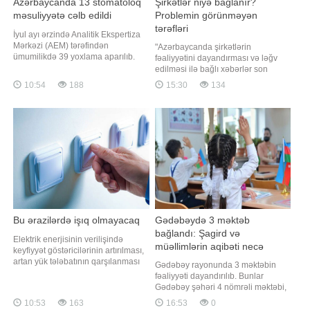
Azərbaycanda 13 stomatoloq
Şirkətlər niyə bağlanır?
məsuliyyətə cəlb edildi
Problemin görünməyən
tərəfləri
İyul ayı ərzində Analitik Ekspertiza
Mərkəzi (AEM) tərəfindən
"Azərbaycanda şirkətlərin
ümumilikdə 39 yoxlama aparılıb.
fəaliyyətini dayandırması və ləğv
APA-ya xəbər verir ki, bu barədə
edilməsi ilə bağlı xəbərlər son
AEM-dən məlumat verilib. Bildirilib
dövrlərdə daha çox diqqət çəkir.
10:54
188
15:30
134
ki, həmin yoxlamalardan 32-si özəl
Mən hesab edirəm ki, bu prosesə
tibb müəssisəsində, 7-si isə fiziki
yalnız ayrı-ayrı hüquqi şəxslərin
şəxsə məxsus obyektlərdə keçirilib.
taleyi kimi baxmaq düzgün
Yoxlamalar zamanı müxtəlif sahələ
deyil.Şirkətlərin bağlanması
iqtisadiyyat üçün əhəmiyyətli
indikatorlardan biridi
Bu ərazilərdə işıq olmayacaq
Gədəbəydə 3 məktəb
bağlandı: Şagird və
Elektrik enerjisinin verilişində
müəllimlərin aqibəti necə
keyfiyyət göstəricilərinin artırılması,
olacaq?
artan yük tələbatının qarşılanması
Gədəbəy rayonunda 3 məktəbin
məqsədilə avqustun 7-də paytaxtda
fəaliyyəti dayandırılıb. Bunlar
və bəzi regionlarda elektrik
Gədəbəy şəhəri 4 nömrəli məktəbi,
şəbəkəsində əsaslı təmir,
Toplar kənd məktəbi və Günəşli
10:53
163
16:53
0
yenidənqurma işləri aparılacaq.
kənd məktəbidir. Məlumata görə,