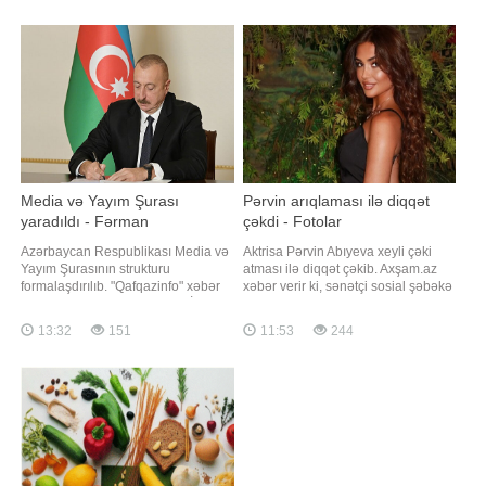
"Qafqazinfo" xəbər verir ki, bu
məktəblərin fəaliyyəti
barədə "Azərişıq" məluma
dayandırılarkən buna səbəb kimi
şagird sayının normadan aşağı
olması göstərilib. Bəs bağlanan
məktəblərin şagirdləri təhsillərin
Media və Yayım Şurası
Pərvin arıqlaması ilə diqqət
yaradıldı - Fərman
çəkdi - Fotolar
Azərbaycan Respublikası Media və
Aktrisa Pərvin Abıyeva xeyli çəki
Yayım Şurasının strukturu
atması ilə diqqət çəkib. Axşam.az
formalaşdırılıb. "Qafqazinfo" xəbər
xəbər verir ki, sənətçi sosial şəbəkə
verir ki, bu barədə Prezident İlham
hesabında yeni fotolarını izləyiciləri
Əliyev Fərman imzalayıb. Fərmana
ilə bölüşüb. Paylaşımlarda onun
13:32
151
11:53
244
əsasən, Media və Yayım Şurası
nəzərəçarpacaq dərəcədə
Audiovizual Şuranın hüquqi
arıqladığı diqqətdən yayınmayıb.
varisidir, onun hüquq və öhdəlikləri,
Pərvin bir neçə gün əvvəl də yeni
habelə əmlakı Şuraya keçir. Medi
görünüşünü nümayiş etdirərək bu
nəticən