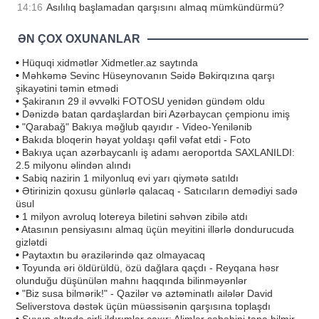
14:16
Asılılıq başlamadan qarşısını almaq mümkündürmü?
ƏN ÇOX OXUNANLAR
•
Hüquqi xidmətlər Xidmetler.az saytında
•
Məhkəmə Sevinc Hüseynovanın Səidə Bəkirqızına qarşı
şikayətini təmin etmədi
•
Şakiranın 29 il əvvəlki FOTOSU yenidən gündəm oldu
•
Dənizdə batan qardaşlardan biri Azərbaycan çempionu imiş
•
"Qarabağ" Bakıya məğlub qayıdır - Video-Yenilənib
•
Bakıda bloqerin həyat yoldaşı qəfil vəfat etdi - Foto
•
Bakıya uçan azərbaycanlı iş adamı aeroportda SAXLANILDI:
2.5 milyonu əlindən alındı
•
Sabiq nazirin 1 milyonluq evi yarı qiymətə satıldı
•
Ətirinizin qoxusu günlərlə qalacaq - Satıcıların demədiyi sadə
üsul
•
1 milyon avroluq lotereya biletini səhvən zibilə atdı
•
Atasının pensiyasını almaq üçün meyitini illərlə dondurucuda
gizlətdi
•
Paytaxtın bu ərazilərində qaz olmayacaq
•
Toyunda əri öldürüldü, özü dağlara qaçdı - Reyqana həsr
olunduğu düşünülən mahnı haqqında bilinməyənlər
•
"Biz susa bilmərik!" - Qazilər və aztəminatlı ailələr David
Seliverstova dəstək üçün müəssisənin qarşısına toplaşdı