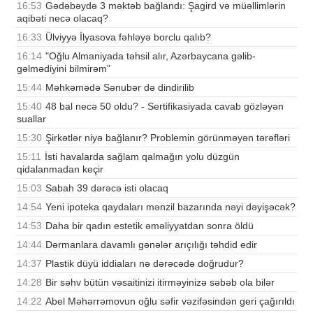
16:53
Gədəbəydə 3 məktəb bağlandı: Şagird və müəllimlərin
aqibəti necə olacaq?
16:33
Ülviyyə İlyasova fəhləyə borclu qalıb?
16:14
"Oğlu Almaniyada təhsil alır, Azərbaycana gəlib-
gəlmədiyini bilmirəm"
15:44
Məhkəmədə Sənubər də dindirilib
15:40
48 bal necə 50 oldu? - Sertifikasiyada cavab gözləyən
suallar
15:30
Şirkətlər niyə bağlanır? Problemin görünməyən tərəfləri
15:11
İsti havalarda sağlam qalmağın yolu düzgün
qidalanmadan keçir
15:03
Sabah 39 dərəcə isti olacaq
14:54
Yeni ipoteka qaydaları mənzil bazarında nəyi dəyişəcək?
14:53
Daha bir qadın estetik əməliyyatdan sonra öldü
14:44
Dərmanlara davamlı gənələr arıçılığı təhdid edir
14:37
Plastik düyü iddiaları nə dərəcədə doğrudur?
14:28
Bir səhv bütün vəsaitinizi itirməyinizə səbəb ola bilər
14:22
Abel Məhərrəmovun oğlu səfir vəzifəsindən geri çağırıldı