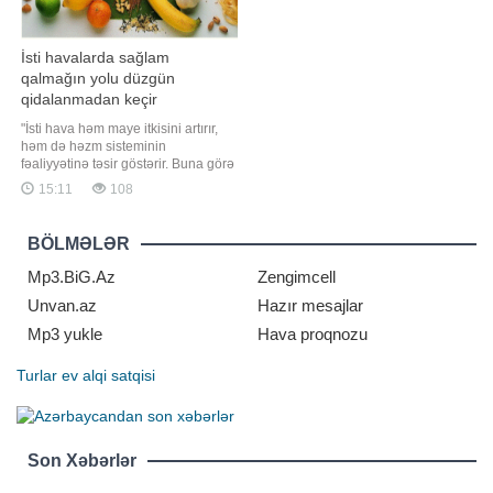
İsti havalarda sağlam
qalmağın yolu düzgün
qidalanmadan keçir
"İsti hava həm maye itkisini artırır,
həm də həzm sisteminin
fəaliyyətinə təsir göstərir. Buna görə
də bu mövsümdə qida seçimlərinə
15:11
108
diqqət yetirmək sağlamlığın
qorunması baxımından xüsusi
əhəmiyyət daşıyır". Bunu BİG.AZ-a
BÖLMƏLƏR
açıqlamasında qida eksperti Fərid
Səfərov bildirib. O, qeyd edib ki
Mp3.BiG.Az
Zengimcell
Unvan.az
Hazır mesajlar
Mp3 yukle
Hava proqnozu
Turlar
ev alqi satqisi
Son Xəbərlər