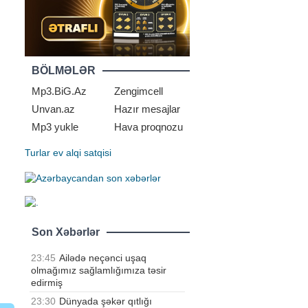
BÖLMƏLƏR
Mp3.BiG.Az
Zengimcell
Unvan.az
Hazır mesajlar
Mp3 yukle
Hava proqnozu
Turlar
ev alqi satqisi
Son Xəbərlər
23:45
Ailədə neçənci uşaq
olmağımız sağlamlığımıza təsir
edirmiş
23:30
Dünyada şəkər qıtlığı