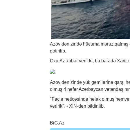
Azov dənizində hücuma məruz qalmış g
gətirilib.
Oxu.Az
xəbər
verir ki, bu barədə Xarici
Azov dənizində yük gəmilərinə qarşı hə
olmuş 4 nəfər Azərbaycan vətəndaşının n
"Faciə nəticəsində həlak olmuş həmvətə
veririk", - XİN-dən bildirilib.
BiG.Az