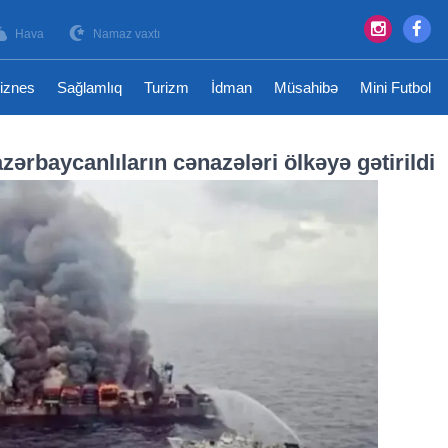
Hava
Namaz vaxtı
iznes
Sağlamlıq
Turizm
İdman
Müsahibə
Mini Futbol
ərbaycanlıların cənazələri ölkəyə gətirildi