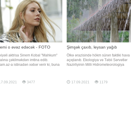
səninlə. Aşiq olduğumu d
urovla qarşılaşıb. Abbasov rəqibini ilk
nddaca nokauta salıb. Qey
nemi o əvəz edəcək - FOTO
Şimşək çaxıb, leysan yağıb
kiyəli aktrisa Sinem Kobal "Mahkum"
Ölkə ərazisində hökm sürən faktiki hava
ialına çəkilməkdən imtina edib.
açıqlanıb. Ekologiya və Təbii Sərvətlər
am.az-a istinadən xəbər verir ki, buna
Nazirliyinin Milli Hidrometeorologiya
əb isə aktrisanın qızına vaxt ayırmaq
Xidmətindən -a verilən məlumata görə,
əməsi olub. Ekran işində Onur Tunanın
saat 21.00-a olan məlumata əsasən Şəki
əf müqabili isə Seray Kaya olub. Qeyd
Daşkəsən, Gədəbəy, Göy-göl, Quba, Ləz
7.09.2021
3477
17.09.2021
1179
k ki, serialda İsmayıl Hacıoğlu da yer
Qusar, Oğuz, Kişçay (Şəki), Balakən,
caq
Sarıbaş(Qax), Sahdağ, Zaqatala