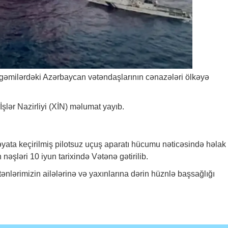
əmilərdəki Azərbaycan vətəndaşlarının cənazələri ölkəyə
 İşlər Nazirliyi (XİN) məlumat yayıb.
yata keçirilmiş pilotsuz uçuş aparatı hücumu nəticəsində həlak
əşləri 10 iyun tarixində Vətənə gətirilib.
nlərimizin ailələrinə və yaxınlarına dərin hüznlə başsağlığı