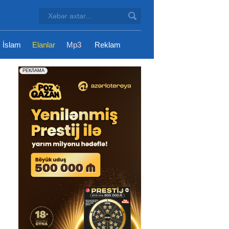
İslam
Elanlar
Mp3
Reklam