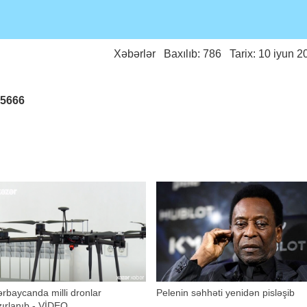
Xəbərlər
Baxılıb: 786 Tarix: 10 iyun 2
25666
rbaycanda milli dronlar
Pelenin səhhəti yenidən pisləşib
ırlanıb - VİDEO