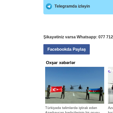
Telegramda izləyin
Şikayətiniz varsa Whatsapp:
077 71
Facebookda Paylaş
Oxşar xəbərlər
Türkiyədə təlimlərdə iştirak edən
Azə
Azərbaycan hərbçilərinin bir qrupu
haz