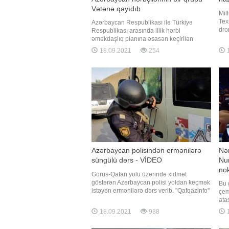
Vətənə qayıdıb
Mil
Tex
Azərbaycan Respublikası ilə Türkiyə
dro
Respublikası arasında illik hərbi
pil
əməkdaşlıq planına əsasən keçirilən
yer
"TurAz Şahini - 2021" birgə taktiki-uçuş
18.09.2021
254
1
Dro
təlimində iştirak edən Azərbaycan Hərbi
kül
Hava Qüvvələrinin bir qrup heyəti və
uçu
aviasiya vasitələri Vətənə qayıdıb. Bu
barədə BİG.AZ-a Müdafiə Nazirliyində
Azərbaycan polisindən ermənilərə
Nə
süngülü dərs - VİDEO
Nu
nok
Gorus-Qafan yolu üzərində xidmət
göstərən Azərbaycan polisi yoldan keçmək
Bu 
istəyən ermənilərə dərs verib. "Qafqazinfo"
çe
xəbər verir ki, sosial şəbəkələrdə yayılan
ata
görüntülərdə üzərində qondarma
xati
18.09.2021
988
1
respublikanın "bayrağ"ı olan avtomobilin
ver
postdan keçmək üçün yaxınlaşdığı
döy