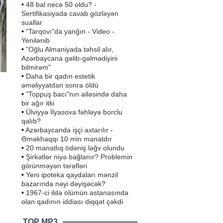
•
48 bal necə 50 oldu? -
Sertifikasiyada cavab gözləyən
suallar
•
"Tarqovı"da yanğın - Video -
Yenilənib
•
"Oğlu Almaniyada təhsil alır,
Azərbaycana gəlib-gəlmədiyini
bilmirəm"
•
Daha bir qadın estetik
əməliyyatdan sonra öldü
•
"Toppuş bacı"nın ailəsində daha
bir ağır itki
•
Ülviyyə İlyasova fəhləyə borclu
qalıb?
,
•
Azərbaycanda işçi axtarılır -
ə,
Əməkhaqqı 10 min manatdır
•
20 manatlıq ödəniş ləğv olundu
•
Şirkətlər niyə bağlanır? Problemin
görünməyən tərəfləri
•
Yeni ipoteka qaydaları mənzil
bazarında nəyi dəyişəcək?
•
1967-ci ildə ölümün astanasında
olan qadının iddiası diqqət çəkdi
TOP MP3