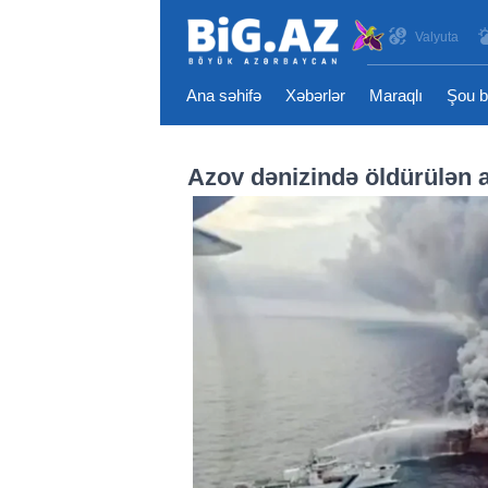
Valyuta
Ana səhifə
Xəbərlər
Maraqlı
Şou b
Azov dənizində öldürülən az