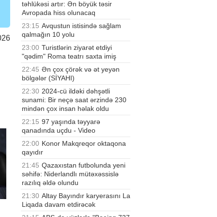
təhlükəsi artır: Ən böyük təsir
Avropada hiss olunacaq
23:15
Avqustun istisində sağlam
qalmağın 10 yolu
026
23:00
Turistlərin ziyarət etdiyi
"qədim" Roma teatrı saxta imiş
22:45
Ən çox çörək və ət yeyən
bölgələr (SİYAHI)
22:30
2024-cü ildəki dəhşətli
sunami: Bir neçə saat ərzində 230
mindən çox insan həlak oldu
22:15
97 yaşında təyyarə
qanadında uçdu - Video
22:00
Konor Makqreqor oktaqona
qayıdır
21:45
Qazaxıstan futbolunda yeni
səhifə: Niderlandlı mütəxəssislə
razılıq əldə olundu
21:30
Altay Bayındır karyerasını La
Liqada davam etdirəcək