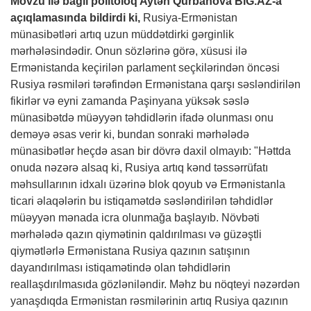
Mövzu ilə bağlı politoloq Aytən Qurbanova
BiG.AZ
-a
açıqlamasında bildirdi ki,
Rusiya-Ermənistan
münasibətləri artıq uzun müddətdirki gərginlik
mərhələsindədir. Onun sözlərinə görə, xüsusi ilə
Ermənistanda keçirilən parlament seçkilərindən öncəsi
Rusiya rəsmiləri tərəfindən Ermənistana qarşı səsləndirilən
fikirlər və eyni zamanda Paşinyana yüksək səslə
münasibətdə müəyyən təhdidlərin ifadə olunması onu
deməyə əsas verir ki, bundan sonraki mərhələdə
münasibətlər heçdə asan bir dövrə daxil olmayıb: "Həttda
onuda nəzərə alsaq ki, Rusiya artıq kənd təssərrüfatı
məhsullarının idxalı üzərinə blok qoyub və Ermənistanla
ticari əlaqələrin bu istiqamətdə səsləndirilən təhdidlər
müəyyən mənada icra olunmağa başlayıb. Növbəti
mərhələdə qazın qiymətinin qaldırılması və güzəştli
qiymətlərlə Ermənistana Rusiya qazının satışının
dayandırılması istiqamətində olan təhdidlərin
reallaşdırılmasıda gözləniləndir. Məhz bu nöqteyi nəzərdən
yanaşdıqda Ermənistan rəsmilərinin artıq Rusiya qazının