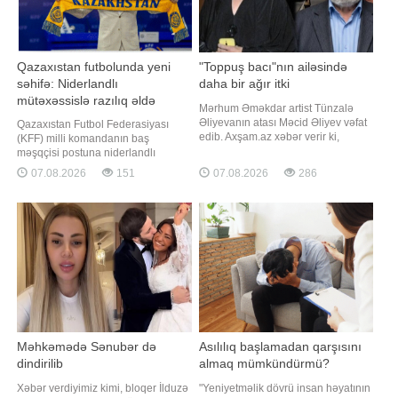
Qazaxıstan futbolunda yeni
"Toppuş bacı"nın ailəsində
səhifə: Niderlandlı
daha bir ağır itki
mütəxəssislə razılıq əldə
Mərhum Əməkdar artist Tünzalə
olundu
Əliyevanın atası Məcid Əliyev vəfat
Qazaxıstan Futbol Federasiyası
edib. Axşam.az xəbər verir ki,
(KFF) milli komandanın baş
M.Əliyev bu gün 88 yaşında
məşqçisi postuna niderlandlı
dünyasını dəyişib. Qeyd edək ki,
mütəxəssis Con van't Sxipi
07.08.2026
151
07.08.2026
286
"Toppuş bacı" ləqəbi ilə tanınan
gətirməklə bağlı yekun razılıq əldə
aktrisa onkoloji xəstəlikdən əziyyət
edib. xəbər verir ki, bu barədə KFF-
çəkirdi və 2023-cü ildə vəfat edib.
nin rəsmi saytı məlumat yayıb.
Bir neçə gün əvvəl isə onu
Mütəxəssisin bu vəzifəyə təyinatı
qurumun nizamnaməsinə əsasən,
KFF İcraiyyə Komitəsini
Məhkəmədə Sənubər də
Asılılıq başlamadan qarşısını
dindirilib
almaq mümkündürmü?
Xəbər verdiyimiz kimi, bloqer İlduzə
"Yeniyetməlik dövrü insan həyatının