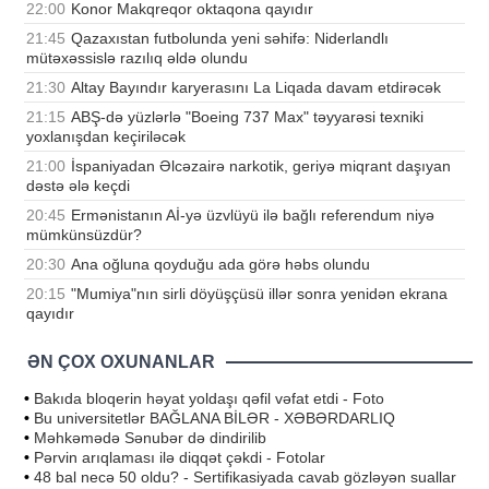
22:00
Konor Makqreqor oktaqona qayıdır
21:45
Qazaxıstan futbolunda yeni səhifə: Niderlandlı
mütəxəssislə razılıq əldə olundu
21:30
Altay Bayındır karyerasını La Liqada davam etdirəcək
21:15
ABŞ-də yüzlərlə "Boeing 737 Max" təyyarəsi texniki
yoxlanışdan keçiriləcək
21:00
İspaniyadan Əlcəzairə narkotik, geriyə miqrant daşıyan
dəstə ələ keçdi
20:45
Ermənistanın Aİ-yə üzvlüyü ilə bağlı referendum niyə
mümkünsüzdür?
20:30
Ana oğluna qoyduğu ada görə həbs olundu
20:15
"Mumiya"nın sirli döyüşçüsü illər sonra yenidən ekrana
qayıdır
ƏN ÇOX OXUNANLAR
•
Bakıda bloqerin həyat yoldaşı qəfil vəfat etdi - Foto
•
Bu universitetlər BAĞLANA BİLƏR - XƏBƏRDARLIQ
•
Məhkəmədə Sənubər də dindirilib
•
Pərvin arıqlaması ilə diqqət çəkdi - Fotolar
•
48 bal necə 50 oldu? - Sertifikasiyada cavab gözləyən suallar