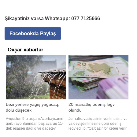
Şikayətiniz varsa Whatsapp:
077 7125666
Facebookda Paylaş
Oxşar xəbərlər
Bəzi yerlərə yağış yağacaq,
20 manatlıq ödəniş ləğv
dolu düşəcək
olundu
Avqustun 9-u axşam Azərbaycanın
Jurnalist vəsiqəsinin verilməsinə və
qərb rayonlarından başlayaraq 11-
ya dəyişdirilməsinə görə ödəniş
dək əsasən dağlıq və dağətəyi
ləğv edilib. "Qafqazinfo" xəbər verir
ərazilərdə arabir yağış yağacağı
ki, bu, Prezident İlham Əliyevin