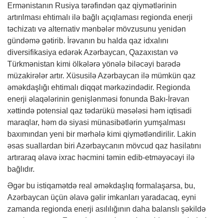
Ermənistanın Rusiya tərəfindən qaz qiymətlərinin
artırılması ehtimalı ilə bağlı açıqlaması regionda enerji
təchizatı və alternativ mənbələr mövzusunu yenidən
gündəmə gətirib. İrəvanın bu halda qaz idxalını
diversifikasiya edərək Azərbaycan, Qazaxıstan və
Türkmənistan kimi ölkələrə yönələ biləcəyi barədə
müzakirələr artır. Xüsusilə Azərbaycan ilə mümkün qaz
əməkdaşlığı ehtimalı diqqət mərkəzindədir. Regionda
enerji əlaqələrinin genişlənməsi fonunda Bakı-İrəvan
xəttində potensial qaz tədarükü məsələsi həm iqtisadi
maraqlar, həm də siyasi münasibətlərin yumşalması
baxımından yeni bir mərhələ kimi qiymətləndirilir. Lakin
əsas suallardan biri Azərbaycanın mövcud qaz hasilatını
artıraraq əlavə ixrac həcmini təmin edib-etməyəcəyi ilə
bağlıdır.
Əgər bu istiqamətdə real əməkdaşlıq formalaşarsa, bu,
Azərbaycan üçün əlavə gəlir imkanları yaradacaq, eyni
zamanda regionda enerji asılılığının daha balanslı şəkildə