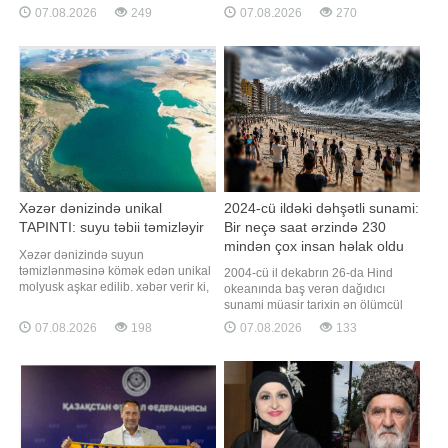
gözlənilir. Bu barədə BİG.AZ-a Milli
tətbiqi barədə Fərman imzaladığı
07.08.2026
249
07.08.2026
270
Hidrometeorologiya Xidmətindən
"Media haqqında" qanuna
məlumat verilib. Ayrı-ayrı yerlərdə
dəyişikliklərdə əksini tapıb. Qeyd
yağışın qısamüddətli leysan
edək ki, jurnalist vəsiqəsinin
xarakterli olacağı, şimşək çaxacağı,
verilməsinə və dəyişdirilməsin
dol
Xəzər dənizində unikal
2024-cü ildəki dəhşətli sunami:
TAPINTI: suyu təbii təmizləyir
Bir neçə saat ərzində 230
mindən çox insan həlak oldu
Xəzər dənizində suyun
təmizlənməsinə kömək edən unikal
2004-cü il dekabrın 26-da Hind
molyusk aşkar edilib. xəbər verir ki,
okeanında baş verən dağıdıcı
bu barədə "AkJayık" Dövlət Təbiət
sunami müasir tarixin ən ölümcül
Qoruğunun mütəxəssisləri məlumat
təbii fəlakətlərindən birinə çevrilib.
07.08.2026
198
07.08.2026
133
veriblər. "AkJayık" Dövlət Təbiət
Qaynarinfo xəbər verir ki, fəlakət
Qoruğu Qazaxıstanın Atırau
nəticəsində 14 ölkədə 230 mindən
vilayətinin Mahambet rayonunda və
çox insan həyatını itirib. Tailand isə
Atırau şəhərinin ətrafında
ən çox zərər çəkən ölkələrdən biri
olub. Fəlakət necə başladı?