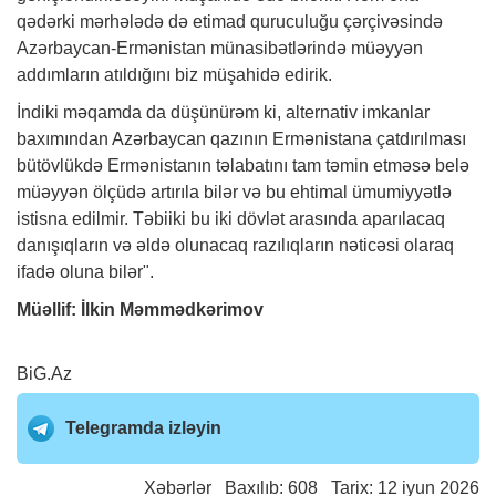
qədərki mərhələdə də etimad quruculuğu çərçivəsində
Azərbaycan-Ermənistan münasibətlərində müəyyən
addımların atıldığını biz müşahidə edirik.
İndiki məqamda da düşünürəm ki, alternativ imkanlar
baxımından Azərbaycan qazının Ermənistana çatdırılması
bütövlükdə Ermənistanın təlabatını tam təmin etməsə belə
müəyyən ölçüdə artırıla bilər və bu ehtimal ümumiyyətlə
istisna edilmir. Təbiiki bu iki dövlət arasında aparılacaq
danışıqların və əldə olunacaq razılıqların nəticəsi olaraq
ifadə oluna bilər".
Müəllif: İlkin Məmmədkərimov
BiG.Az
Telegramda izləyin
Xəbərlər
Baxılıb: 608 Tarix: 12 iyun 2026