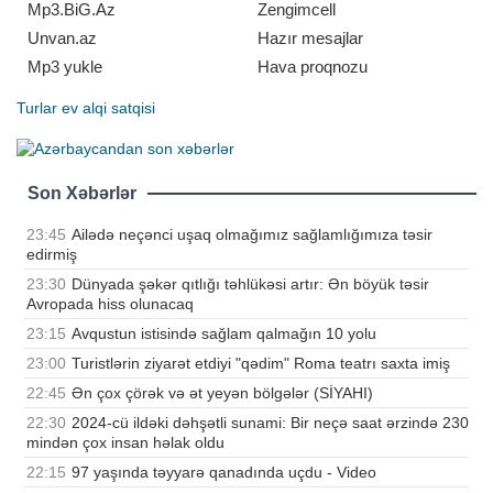
Mp3.BiG.Az
Zengimcell
Unvan.az
Hazır mesajlar
Mp3 yukle
Hava proqnozu
Turlar
ev alqi satqisi
Son Xəbərlər
23:45
Ailədə neçənci uşaq olmağımız sağlamlığımıza təsir
edirmiş
23:30
Dünyada şəkər qıtlığı təhlükəsi artır: Ən böyük təsir
Avropada hiss olunacaq
23:15
Avqustun istisində sağlam qalmağın 10 yolu
23:00
Turistlərin ziyarət etdiyi "qədim" Roma teatrı saxta imiş
22:45
Ən çox çörək və ət yeyən bölgələr (SİYAHI)
22:30
2024-cü ildəki dəhşətli sunami: Bir neçə saat ərzində 230
mindən çox insan həlak oldu
22:15
97 yaşında təyyarə qanadında uçdu - Video