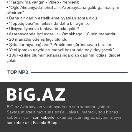
•
"Tarqovı"da yanğın - Video - Yenilənib
•
"Oğlu Almaniyada təhsil alır, Azərbaycana gəlib-gəlmədiyini
bilmirəm"
•
Daha bir qadın estetik əməliyyatdan sonra öldü
•
"Toppuş bacı"nın ailəsində daha bir ağır itki
•
Ülviyyə İlyasova fəhləyə borclu qalıb?
•
Azərbaycanda işçi axtarılır - Əməkhaqqı 10 min manatdır
•
20 manatlıq ödəniş ləğv olundu
•
Şirkətlər niyə bağlanır? Problemin görünməyən tərəfləri
•
Yeni ipoteka qaydaları mənzil bazarında nəyi dəyişəcək?
•
1967-ci ildə ölümün astanasında olan qadının iddiası diqqət
çəkdi
TOP MP3
BiG.az Azərbaycan və dünyada ən son xəbərləri çatdırır.
Saytda müxtəlif mövzuda sosial , siyasi, maraqlı, şou biznes
xəbərlər var .
son xeberler
oxumaq üçün big.az saytını izləyin .
sonxeber.az
|
Bizimlə Əlaqə