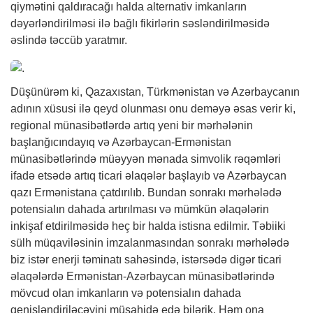
qiymətini qaldıracağı halda alternativ imkanların
dəyərləndirilməsi ilə bağlı fikirlərin səsləndirilməsidə
əslində təccüb yaratmır.
Düşünürəm ki, Qazaxıstan, Türkmənistan və Azərbaycanın
adının xüsusi ilə qeyd olunması onu deməyə əsas verir ki,
regional münasibətlərdə artıq yeni bir mərhələnin
başlanğıcındayıq və Azərbaycan-Ermənistan
münasibətlərində müəyyən mənada simvolik rəqəmləri
ifadə etsədə artıq ticari əlaqələr başlayıb və Azərbaycan
qazı Ermənistana çatdırılıb. Bundan sonrakı mərhələdə
potensialın dahada artırılması və mümkün əlaqələrin
inkişaf etdirilməsidə heç bir halda istisna edilmir. Təbiiki
sülh müqaviləsinin imzalanmasından sonrakı mərhələdə
biz istər enerji təminatı sahəsində, istərsədə digər ticari
əlaqələrdə Ermənistan-Azərbaycan münasibətlərində
mövcud olan imkanların və potensialın dahada
genişləndiriləcəyini müşahidə edə bilərik. Həm ona