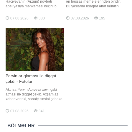
Hacıyevanın (Arzum) növbəti
ən həssas mərhələlərindən biridir.
apellyasiya məhkəməsi keçirilib.
Bu yaşlarda uşaqlar ətraf mühitin
Axşam.az xəbər verir ki, məhkəmə
təsirinə daha açıq olur, yeni şeylərə
zamanı blogerin vəkillərinin təkrar
maraq göstərir və bəzən
07.08.2026
380
07.08.2026
195
ekspertiza təyin edilməsi istəyi
düşünmədən riskli qərarlar verirlər.
təmin olunub. Məhkəmə qeyri-
Məhz buna görə də narkotik və
müəyyən vaxta təyin edilib.
digər psixoaktiv maddələrlə ilk
Məhkəmədə qəza zamanı
tanışlıq əksər hallarda bu dövrd
avtomobildə olan Sənubə
Pərvin arıqlaması ilə diqqət
çəkdi - Fotolar
Aktrisa Pərvin Abıyeva xeyli çəki
atması ilə diqqət çəkib. Axşam.az
xəbər verir ki, sənətçi sosial şəbəkə
hesabında yeni fotolarını izləyiciləri
ilə bölüşüb. Paylaşımlarda onun
07.08.2026
341
nəzərəçarpacaq dərəcədə
arıqladığı diqqətdən yayınmayıb.
Pərvin bir neçə gün əvvəl də yeni
BÖLMƏLƏR
görünüşünü nümayiş etdirərək bu
nəticən