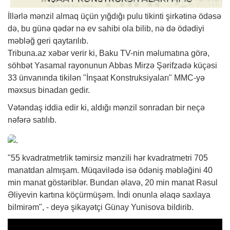
İllərlə mənzil almaq üçün yığdığı pulu tikinti şirkətinə ödəsə
də, bu günə qədər nə ev sahibi ola bilib, nə də ödədiyi
məbləğ geri qaytarılıb.
Tribuna.az
xəbər
verir ki, Baku TV-nin məlumatına görə,
söhbət Yasamal rayonunun Abbas Mirzə Şərifzadə küçəsi
33 ünvanında tikilən "İnşaat Konstruksiyaları" MMC-yə
məxsus binadan gedir.
Vətəndaş iddia edir ki, aldığı mənzil sonradan bir neçə
nəfərə satılıb.
"55 kvadratmetrlik təmirsiz mənzili hər kvadratmetri 705
manatdan almışam. Müqavilədə isə ödəniş məbləğini 40
min manat göstəriblər. Bundan əlavə, 20 min manat Rəsul
Əliyevin kartına köçürmüşəm. İndi onunla əlaqə saxlaya
bilmirəm", - deyə şikayətçi Günay Yunisova bildirib.