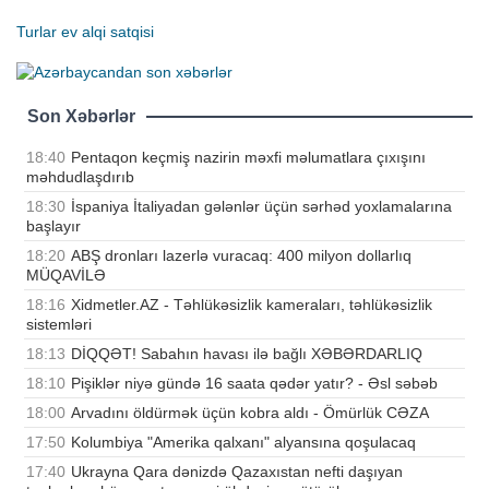
Turlar
ev alqi satqisi
Son Xəbərlər
18:40
Pentaqon keçmiş nazirin məxfi məlumatlara çıxışını
məhdudlaşdırıb
18:30
İspaniya İtaliyadan gələnlər üçün sərhəd yoxlamalarına
başlayır
18:20
ABŞ dronları lazerlə vuracaq: 400 milyon dollarlıq
MÜQAVİLƏ
18:16
Xidmetler.AZ - Təhlükəsizlik kameraları, təhlükəsizlik
sistemləri
18:13
DİQQƏT! Sabahın havası ilə bağlı XƏBƏRDARLIQ
18:10
Pişiklər niyə gündə 16 saata qədər yatır? - Əsl səbəb
18:00
Arvadını öldürmək üçün kobra aldı - Ömürlük CƏZA
17:50
Kolumbiya "Amerika qalxanı" alyansına qoşulacaq
17:40
Ukrayna Qara dənizdə Qazaxıstan nefti daşıyan