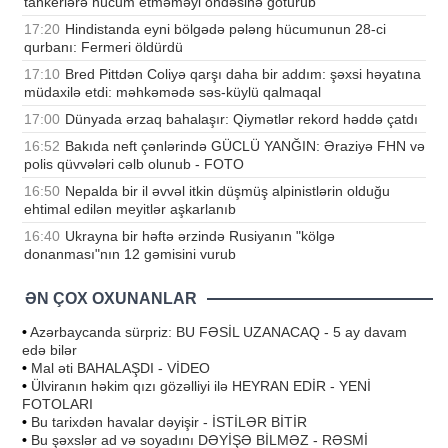
tankerlərə hücum etməməyi öhdəsinə götürüb
17:20
Hindistanda eyni bölgədə pələng hücumunun 28-ci
qurbanı: Fermeri öldürdü
17:10
Bred Pittdən Coliyə qarşı daha bir addım: şəxsi həyatına
müdaxilə etdi: məhkəmədə səs-küylü qalmaqal
17:00
Dünyada ərzaq bahalaşır: Qiymətlər rekord həddə çatdı
16:52
Bakıda neft çənlərində GÜCLÜ YANĞIN: Əraziyə FHN və
polis qüvvələri cəlb olunub - FOTO
16:50
Nepalda bir il əvvəl itkin düşmüş alpinistlərin olduğu
ehtimal edilən meyitlər aşkarlanıb
16:40
Ukrayna bir həftə ərzində Rusiyanın "kölgə
donanması"nın 12 gəmisini vurub
ƏN ÇOX OXUNANLAR
•
Azərbaycanda sürpriz: BU FƏSİL UZANACAQ - 5 ay davam
edə bilər
•
Mal əti BAHALAŞDI - VİDEO
•
Ülviranın həkim qızı gözəlliyi ilə HEYRAN EDİR - YENİ
FOTOLARI
•
Bu tarixdən havalar dəyişir - İSTİLƏR BİTİR
•
Bu şəxslər ad və soyadını DƏYİŞƏ BİLMƏZ - RƏSMİ