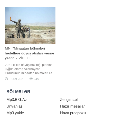
a istinadən xəbər verir ki, tanınmış
yönündə təcili tədbirlər görməlidir.
aktrisa Maqsudun həbsini "İlahi
Bunu millət vəkili Fazil Mustafa
ədalət" adlandırıb: . "İlahi Ədalət və
deyib. Millət vəkili hesab edir ki, həll
dövlətimizin ədaləti! Bu qədər
edilməli ən vacib məsələ
insanın haqqına girməyi
həftəsonları ictimai nəqliyyatın
fəaliyyətini
MN: "Minaatan bölmələri
hədəflərə döyüş atışları yerinə
yetirir" - VİDEO
2021-ci ilin döyüş hazırlığı planına
uyğun olaraq Azərbaycan
Ordusunun minaatan bölmələri ilə
keçirilən intensiv döyüş hazırlığı
18.09.2021
245
məşğələləri davam edir. Müdafiə
Nazirliyindən BİG.AZ-a verilən
məlumata görə, məşğələlərdə
BÖLMƏLƏR
batareyanın atəş mövqeyini tutması
və komanda müşahidə
Mp3.BiG.Az
Zengimcell
məntəqəsinin açılması tapşırıqlar
Unvan.az
Hazır mesajlar
Mp3 yukle
Hava proqnozu