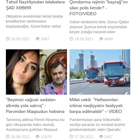
Təhsil Nazirliyindən tələbələrə
Qondarma rejimin "bayrağ"ını
ŞAD XƏBƏR
silən polis kimdir? -
FOTO/VİDEO
Oktyabrın əvvəlindən təhsil tələbə
kreditlərinin verilməsinə
Xəbər verdiyimiz kimi, Gorus-Qafan
başlayacağıq. XəzərXəbər xəbər
yolunun Şurnux kəndi ərazisindən
verir ki, bunu Təhsil Nazirliyinin
keçən zolağa nəzarət edən
Elm, ali və orta ixtisas təhsili
Azərbaycan polisi burada hərəkət
18.09.2021
2497
18.09.2021
4608
şöbəsinin müdiri Nicat Məmmədli
edən avtomobilin üzərindəki
Trend-in sualını cavablandırarkən
qondarma "respublika"nın
deyib. N.Məmmədli bildirib ki,
qondarma "bayrağı"nı elə yerindəcə
kreditin verilməsi qaydası da
süngü ilə qazıyıb. Sosial
müyyənləşdirilib:
şəbəkələrdə yayılan məlumata
görə, həmi
"Bəyimizi vağzalı sədaları
Millət vəkili: "Həftəsonları
altında yola salırıq" -
ictimai nəqliyyatın fəaliyyəti
Pərvindən Maqsudun həbsinə
bərpa edilməlidir" – VİDEO
reaksiya
Tanınmış aktrisa Pərvin Abıyeva bu
Pandemiyaya qarşı hökumətin
gün Ukrayanda həbs olunub,
verdiyi qərarlar öz müsbət təsirini
Azərbaycana gətirilən Maqsud
göstərməkdədir, lakin Operativ
Mahmudovla bağlı paylaşım edib. -
Qərargah bəzi məsələlərin həlli
18.09.2021
11870
17.09.2021
1467