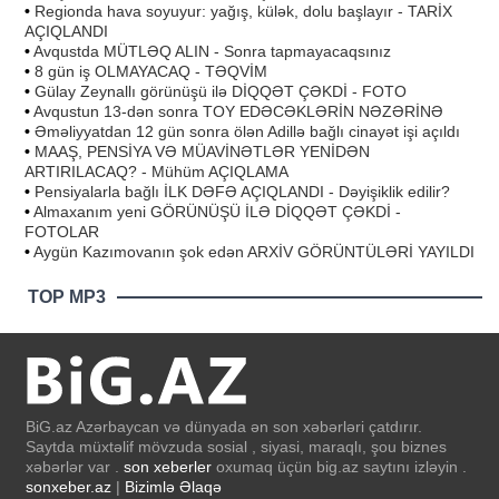
•
Regionda hava soyuyur: yağış, külək, dolu başlayır - TARİX
AÇIQLANDI
•
Avqustda MÜTLƏQ ALIN - Sonra tapmayacaqsınız
•
8 gün iş OLMAYACAQ - TƏQVİM
•
Gülay Zeynallı görünüşü ilə DİQQƏT ÇƏKDİ - FOTO
•
Avqustun 13-dən sonra TOY EDƏCƏKLƏRİN NƏZƏRİNƏ
•
Əməliyyatdan 12 gün sonra ölən Adillə bağlı cinayət işi açıldı
•
MAAŞ, PENSİYA VƏ MÜAVİNƏTLƏR YENİDƏN
ARTIRILACAQ? - Mühüm AÇIQLAMA
•
Pensiyalarla bağlı İLK DƏFƏ AÇIQLANDI - Dəyişiklik edilir?
•
Almaxanım yeni GÖRÜNÜŞÜ İLƏ DİQQƏT ÇƏKDİ -
FOTOLAR
•
Aygün Kazımovanın şok edən ARXİV GÖRÜNTÜLƏRİ YAYILDI
TOP MP3
BiG.az Azərbaycan və dünyada ən son xəbərləri çatdırır.
Saytda müxtəlif mövzuda sosial , siyasi, maraqlı, şou biznes
xəbərlər var .
son xeberler
oxumaq üçün big.az saytını izləyin .
sonxeber.az
|
Bizimlə Əlaqə