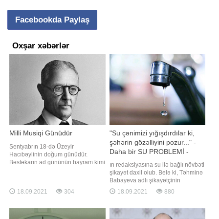
Facebookda Paylaş
Oxşar xəbərlər
Milli Musiqi Günüdür
"Su çənimizi yığışdırdılar ki,
şəhərin gözəlliyini pozur..." -
Sentyabrın 18-də Üzeyir
Daha bir SU PROBLEMİ -
Hacıbəylinin doğum günüdür.
ŞİKAYƏT - AÇIQLAMA
Bəstəkarın ad gününün bayram kimi
ın redaksiyasına su ilə bağlı növbəti
qeyd edilməsi ənənəsinin əsasını
şikayət daxil olub. Belə ki, Təhminə
maestro Niyazi qoyub. BİG.AZ xəbər
Babayeva adlı şikayətçinin
verir ki, görkəmli bəstəkar və dirijor
sözlərinə görə, Nizami rayonu
18.09.2021
304
18.09.2021
880
Niyazi Üzeyir bəyin vəfatından
"Naxçıvanski" 94B ünvanında
sonra hər il bu günü qeyd edərmiş.
gündüz saat 11-də suyu azalda-
1995-ci ildə isə Prezident Heydər
azalda tam kəsirlər, axşamüstü 6, 7-
Əliyevi