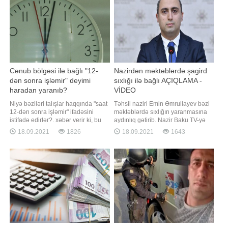
də yenidən açırlar:. "Gecə 12-yə
işləmiş isə yenə kəsirlər
Cənub bölgəsi ilə bağlı "12-
Nazirdən məktəblərdə şagird
dən sonra işləmir" deyimi
sıxlığı ilə bağlı AÇIQLAMA -
haradan yaranıb?
VİDEO
Niyə bəziləri talışlar haqqında "saat
Təhsil naziri Emin Əmrullayev bəzi
12-dən sonra işləmir" ifadəsini
məktəblərdə sıxlığın yaranmasına
istifadə edirlər?. xəbər verir ki, bu
aydınlıq gətirib. Nazir Baku TV-yə
barədə aparıcı, nitq təlimçisi Cəlalə
eksklüziv müsahibəsində bildirib ki,
18.09.2021
1826
18.09.2021
1643
Nəzəroğlu sosial şəbəkədə
Azərbaycanda valideynə övladı
paylaşım edib. O bildirib ki, bu
üçün həm məktəb, həm də müəllim
deyim talışların fiziki işlərinə görə
seçmək hüququ verilib:. "Valideyn
yaranıb:. "Çox təəssüf ki, bizdə
elektron qeydiyyatdan keçdikdən
bəziləri insanlar
sonra bütün sinifləri sistemd