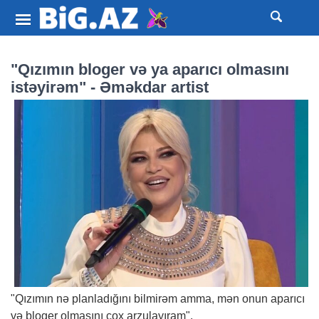
"Qızımın bloger və ya aparıcı olmasını
istəyirəm" - Əməkdar artist
"Qızımın nə planladığını bilmirəm amma, mən onun aparıcı
və bloger olmasını çox arzulayıram".