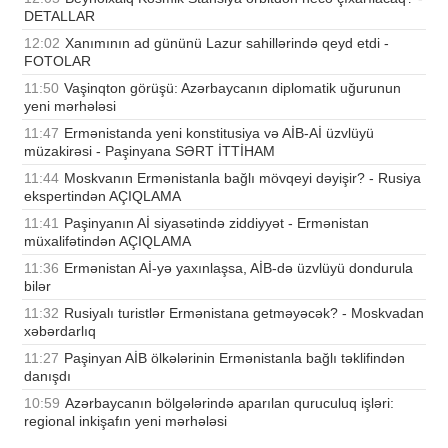
DETALLAR
12:02
Xanımının ad gününü Lazur sahillərində qeyd etdi -
FOTOLAR
11:50
Vaşinqton görüşü: Azərbaycanın diplomatik uğurunun
yeni mərhələsi
11:47
Ermənistanda yeni konstitusiya və AİB-Aİ üzvlüyü
müzakirəsi - Paşinyana SƏRT İTTİHAM
11:44
Moskvanın Ermənistanla bağlı mövqeyi dəyişir? - Rusiya
ekspertindən AÇIQLAMA
11:41
Paşinyanın Aİ siyasətində ziddiyyət - Ermənistan
müxalifətindən AÇIQLAMA
11:36
Ermənistan Aİ-yə yaxınlaşsa, AİB-də üzvlüyü dondurula
bilər
11:32
Rusiyalı turistlər Ermənistana getməyəcək? - Moskvadan
xəbərdarlıq
11:27
Paşinyan AİB ölkələrinin Ermənistanla bağlı təklifindən
danışdı
10:59
Azərbaycanın bölgələrində aparılan quruculuq işləri:
regional inkişafın yeni mərhələsi