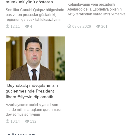
mümkünlüyünü göstərən
Kolumbiyanın yeni prezidenti
mühüm siyasi hadisə
Abelardo de la Espriellya ölkənin
Son illər Cənubi Qafqaz bölgəsində
ABŞ tərəfindən yaradılmış "Amerika
baş verən proseslər göstərir ki,
Qalxanı" alyansına qoşulacağını
regionun gələcək təhlükəsizliyinin
bildirib. "Report" xəbər verir ki, o,
artıq hərbi qarşıdurma deyil, siyasi
12:11
4
09.08.2026
201
bunu avqustun 7-də keçirilən
razılaşmalar, iqtisadi əməkdaşlıq və
andiçmə mərasimindən sonra
qarşılıqlı maraqlara söykənən
dövlət başçısı kimi ilk çıxışında
əməkdaşlıq əlaqələri
deyib. De la Espriellyanı
müəyyənləşdirir. Bununla əlaqədər
bir il əvvəl, avqustun 8-də
Vaşinqtond
"Beynəlxalq mövqelərimizin
güclənməsində Prezident
İlham Əliyevin diplomatik
fəaliyyəti mühüm rol oynayır" -
Azərbaycanın xarici siyasəti son
David Seliverstov
illərdə milli maraqların qorunması,
dövlət müstəqilliyinin
möhkəmləndirilməsi və beynəlxalq
10:14
132
mövqelərin gücləndirilməsi
istiqamətində həyata keçirilir. Bu
siyasətdə Prezident İlham Əliyevin