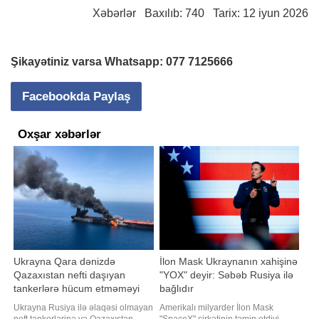
Xəbərlər
Baxılıb: 740 Tarix: 12 iyun 2026
Şikayətiniz varsa Whatsapp:
077 7125666
Facebookda Paylaş
Oxşar xəbərlər
Ukrayna Qara dənizdə
İlon Mask Ukraynanın xahişinə
Qazaxıstan nefti daşıyan
"YOX" deyir: Səbəb Rusiya ilə
tankerlərə hücum etməməyi
bağlıdır
öhdəsinə götürüb
Ukrayna Rusiya ilə əlaqəsi olmayan
Amerikalı milyarder İlon Mask
neft tankerlərinə və Qazaxıstan
"SpaceX" şirkətinin təmin etdiyi