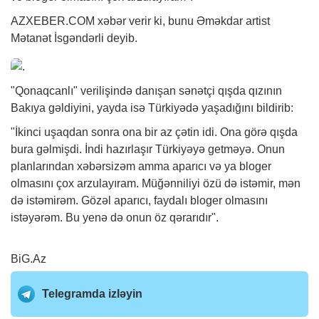
AZXEBER.COM
xəbər
verir ki, bunu Əməkdar artist
Mətanət İsgəndərli deyib.
"Qonaqcanlı" verilişində danışan sənətçi qışda qızının
Bakıya gəldiyini, yayda isə Türkiyədə yaşadığını bildirib:
"İkinci uşaqdan sonra ona bir az çətin idi. Ona görə qışda
bura gəlmişdi. İndi hazırlaşır Türkiyəyə getməyə. Onun
planlarından xəbərsizəm amma aparıcı və ya bloger
olmasını çox arzulayıram. Müğənniliyi özü də istəmir, mən
də istəmirəm. Gözəl aparıcı, faydalı bloger olmasını
istəyərəm. Bu yenə də onun öz qərarıdır".
BiG.Az
Telegramda izləyin