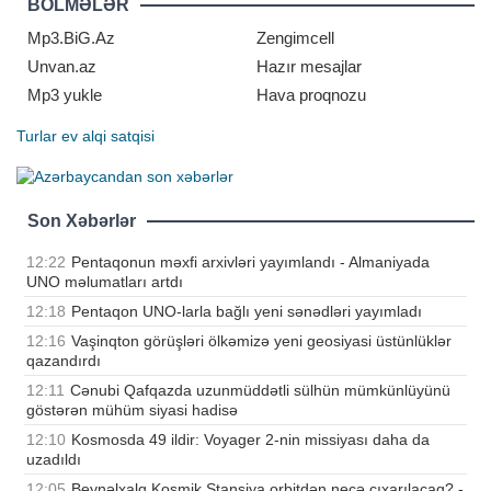
BÖLMƏLƏR
diplomatik fəaliyyəti və siyasi
iradəsi mühüm rol oynayır.
Mp3.BiG.Az
Zengimcell
Azərbaycanın xaric
Unvan.az
Hazır mesajlar
Mp3 yukle
Hava proqnozu
Turlar
ev alqi satqisi
Son Xəbərlər
12:22
Pentaqonun məxfi arxivləri yayımlandı - Almaniyada
UNO məlumatları artdı
12:18
Pentaqon UNO-larla bağlı yeni sənədləri yayımladı
12:16
Vaşinqton görüşləri ölkəmizə yeni geosiyasi üstünlüklər
qazandırdı
12:11
Cənubi Qafqazda uzunmüddətli sülhün mümkünlüyünü
göstərən mühüm siyasi hadisə
12:10
Kosmosda 49 ildir: Voyager 2-nin missiyası daha da
uzadıldı
12:05
Beynəlxalq Kosmik Stansiya orbitdən necə çıxarılacaq? -