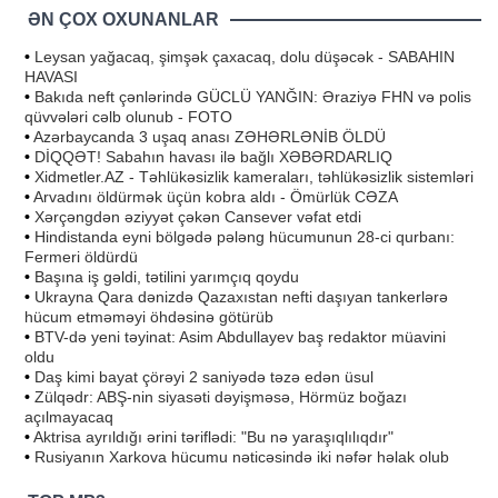
ƏN ÇOX OXUNANLAR
•
Leysan yağacaq, şimşək çaxacaq, dolu düşəcək - SABAHIN
HAVASI
•
Bakıda neft çənlərində GÜCLÜ YANĞIN: Əraziyə FHN və polis
qüvvələri cəlb olunub - FOTO
•
Azərbaycanda 3 uşaq anası ZƏHƏRLƏNİB ÖLDÜ
•
DİQQƏT! Sabahın havası ilə bağlı XƏBƏRDARLIQ
•
Xidmetler.AZ - Təhlükəsizlik kameraları, təhlükəsizlik sistemləri
•
Arvadını öldürmək üçün kobra aldı - Ömürlük CƏZA
•
Xərçəngdən əziyyət çəkən Cansever vəfat etdi
•
Hindistanda eyni bölgədə pələng hücumunun 28-ci qurbanı:
Fermeri öldürdü
•
Başına iş gəldi, tətilini yarımçıq qoydu
•
Ukrayna Qara dənizdə Qazaxıstan nefti daşıyan tankerlərə
hücum etməməyi öhdəsinə götürüb
•
BTV-də yeni təyinat: Asim Abdullayev baş redaktor müavini
oldu
•
Daş kimi bayat çörəyi 2 saniyədə təzə edən üsul
•
Zülqədr: ABŞ-nin siyasəti dəyişməsə, Hörmüz boğazı
açılmayacaq
•
Aktrisa ayrıldığı ərini təriflədi: "Bu nə yaraşıqlılıqdır"
•
Rusiyanın Xarkova hücumu nəticəsində iki nəfər həlak olub