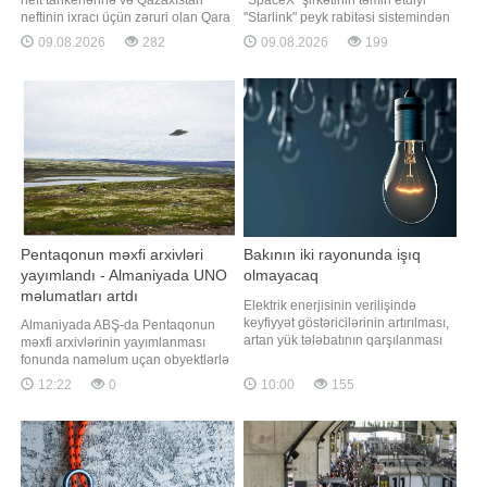
neftinin ixracı üçün zəruri olan Qara
"Starlink" peyk rabitəsi sistemindən
dənizdəki infrastruktura zərbələr
Rusiyanın dərinliklərinə zərbələr
09.08.2026
282
09.08.2026
199
endirməməyi öhdəsinə götürüb.
endirmək məqsədilə istifadə
"Report" xəbər verir ki, bu barədə
olunmasına icazə verilməsi ilə bağlı
"Bloomberg" agentliyi amerikalı
Ukraynanın xahişini qəbul etmir.
məmura istinadən məlumat yayıb.
xəbər verir ki, bu barədə "The
Məmurun sözlərin
Atlantic"
Pentaqonun məxfi arxivləri
Bakının iki rayonunda işıq
yayımlandı - Almaniyada UNO
olmayacaq
məlumatları artdı
Elektrik enerjisinin verilişində
keyfiyyət göstəricilərinin artırılması,
Almaniyada ABŞ-da Pentaqonun
artan yük tələbatının qarşılanması
məxfi arxivlərinin yayımlanması
məqsədilə avqustun 10-da
fonunda naməlum uçan obyektlərlə
paytaxtda bir sıra Tranformator
(UNO) bağlı məlumatların sayında
12:22
0
10:00
155
Məntəqələrində (TM) təmir-təftiş
artım qeydə alınıb. xəbər verir ki, bu
işləri aparılacaq. Bu barədə BİG.AZ
barədə "Euronews" məlumat yayıb.
"Azərişıq" ASC-yə istinadla xəbər
Qeyri-adi Səma Fenomenləri üzrə
verir. Qeyd olunub ki
Mərkəzi Tədqiqat Şəbəkəsinin
(CENAP) direktoru Hansjürgen
Köhle