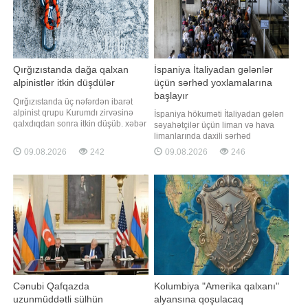
Qırğızıstanda dağa qalxan
İspaniya İtaliyadan gələnlər
alpinistlər itkin düşdülər
üçün sərhəd yoxlamalarına
başlayır
Qırğızıstanda üç nəfərdən ibarət
alpinist qrupu Kurumdı zirvəsinə
İspaniya hökuməti İtaliyadan gələn
qalxdıqdan sonra itkin düşüb. xəbər
səyahətçilər üçün liman və hava
verir ki, bu barədə BELTA Belarus
limanlarında daxili sərhəd
Xarici İşlər Nazirliyinə istinadən
nəzarətini müvəqqəti olaraq tətbiq
09.08.2026
242
09.08.2026
246
məlumat yayıb. Məlumata görə,
etmək qərarına gəlib. bu barədə "El
qrupun iki üzvü Belarus
País" qəzetinə istinadən xəbər verir.
vətəndaşıdır. Hazırda xilasedicilər
Nəşrin məlumatına görə, nəzarət
itkin alpinistlərin axtarışına
tədbirləri avqustun 8-dən qüvvəyə
başlayıbla
minəcək və səyahətçiləri
Cənubi Qafqazda
Kolumbiya "Amerika qalxanı"
uzunmüddətli sülhün
alyansına qoşulacaq