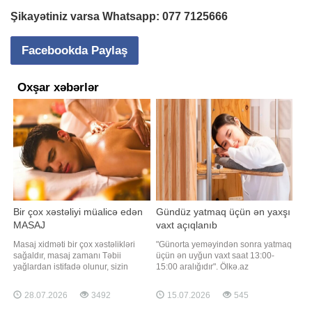
Şikayətiniz varsa Whatsapp:
077 7125666
Facebookda Paylaş
Oxşar xəbərlər
Bir çox xəstəliyi müalicə edən
Gündüz yatmaq üçün ən yaxşı
MASAJ
vaxt açıqlanıb
Masaj xidməti bir çox xəstəlikləri
"Günorta yeməyindən sonra yatmaq
sağaldır, masaj zamanı Təbii
üçün ən uyğun vaxt saat 13:00-
yağlardan istifadə olunur, sizin
15:00 aralığıdır". Ölkə.az
bədənizdə olan oynaq ağrıları, bel
"EatingWell" nəşrinə istinadla xəbər
ağrıları, baş ağrılarını vaxtında
verir ki, bu barədə dietoloq və
28.07.2026
3492
15.07.2026
545
götürür. Dünyada edilən masajların
nutrisioloq Daniyel Smayli danışıb.
90 %-i tibbi masajdır. Avropada və
Onun sözlərinə görə, bu saatlarda