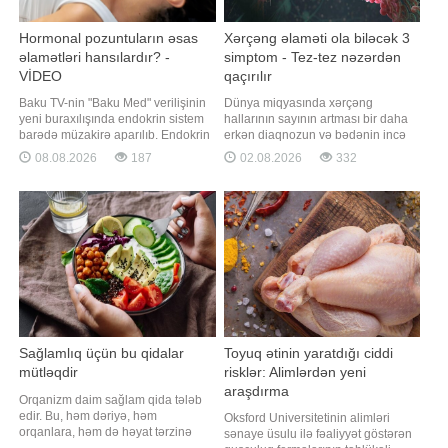
Hormonal pozuntuların əsas
Xərçəng əlaməti ola biləcək 3
əlamətləri hansılardır? -
simptom - Tez-tez nəzərdən
VİDEO
qaçırılır
Baku TV-nin "Baku Med" verilişinin
Dünya miqyasında xərçəng
yeni buraxılışında endokrin sistem
hallarının sayının artması bir daha
barədə müzakirə aparılıb. Endokrin
erkən diaqnozun və bədənin incə
vəzilər hansı hormonları ifraz edir?.
xəbərdarlıq əlamətlərinin düzgün
08.08.2026
187
02.08.2026
332
Hormonal pozğunluqların əsas
şərh edilməsinin vacibliyini
əlamətləri nələrdir?. Qalxanabənzər
vurğulayır. Məşhur inancın əksinə
vəzidə düyünlər nə zaman
olaraq, xərçəng növləri həmişə ağır
təhlükəlidir?. Şəkərli diabet necə
simptomlarla qəfildən ortaya çıxmır.
inkişaf edir? Proqramd
Alimlər vurğulayırlar ki, bədəndə
həftələrl
Sağlamlıq üçün bu qidalar
Toyuq ətinin yaratdığı ciddi
mütləqdir
risklər: Alimlərdən yeni
araşdırma
Orqanizm daim sağlam qida tələb
edir. Bu, həm dəriyə, həm
Oksford Universitetinin alimləri
orqanlara, həm də həyat tərzinə
sənaye üsulu ilə fəaliyyət göstərən
təsir edir. Axşam.az xəbər verir ki,