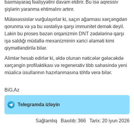
baxmayaraq fəaliyyətini davam etdirir. Bu isə aqressiv
şişlərin yaranma ehtimalını artırır.
Mütəxəssislər vurğulayırlar ki, saçın ağarması xərçəngdən
qorunma və ya bu xəstəliyə qarşı immunitet demək deyil.
Lakin bu proses bəzən orqanizmin DNT zədələrinə qarşı
işə saldığı müdafiə mexanizminin xarici əlaməti kimi
qiymətləndirilə bilər.
Alimlər hesab edirlər ki, əldə olunan nəticələr gələcəkdə
xərçəngin profilaktikası və regenerativ tibb sahəsində yeni
müalicə üsullarının hazırlanmasına töhfə verə bilər.
BiG.Az
Telegramda izləyin
Sağlamlıq
Baxılıb: 366 Tarix: 20 iyun 2026