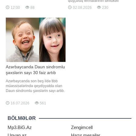
quşçuluq fermalarının təhlükəli
mütəxəssislər hər zaman
bakteriyaların yayılması baxımından
12:00
88
02.08.2026
230
qidalanmaya önəm verilməsinin
ciddi risk daşıya biləcəyini
vacibliyini vurğulayırlar.
bildiriblər. xəbər verir ki, araşdırma
Sağlamlığımız üçün vaz keçməməli
zamanı son 45 il ərzində 30
olduğumuz 10 qidalanma qaydası:.
ölkədən toplanmış minlərlə genetik
1. Qara istiotsuz olmaz. Kö
nümunə təhlil edilib. Nəticələr
Azərbaycanda Daun sindromlu
şəxslərin sayı 30 faiz artıb
Azərbaycanda son beş ildə tibb
müəssisələrində qeydiyyatda olan
Daun sindromlu şəxslərin sayı artıb.
xəbər verir ki, bunu Dövlət Statistika
Komitəsinin 2021-2025-ci illər üzrə
16.07.2026
561
açıqladığı statistik göstəricilər
göstərir. Məlumata görə, Daun
sindromu ilə qeydiyyatda olanların
BÖLMƏLƏR
ümumi sayı 2021-ci ildə 85
Mp3.BiG.Az
Zengimcell
Unvan.az
Hazır mesajlar