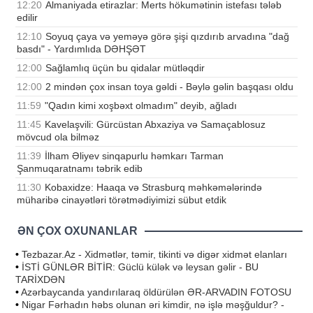
12:20
Almaniyada etirazlar: Merts hökumətinin istefası tələb
edilir
12:10
Soyuq çaya və yeməyə görə şişi qızdırıb arvadına "dağ
basdı" - Yardımlıda DƏHŞƏT
12:00
Sağlamlıq üçün bu qidalar mütləqdir
12:00
2 mindən çox insan toya gəldi - Bəylə gəlin başqası oldu
11:59
"Qadın kimi xoşbəxt olmadım" deyib, ağladı
11:45
Kavelaşvili: Gürcüstan Abxaziya və Samaçablosuz
mövcud ola bilməz
11:39
İlham Əliyev sinqapurlu həmkarı Tarman
Şanmuqaratnamı təbrik edib
11:30
Kobaxidze: Haaqa və Strasburq məhkəmələrində
müharibə cinayətləri törətmədiyimizi sübut etdik
ƏN ÇOX OXUNANLAR
•
Tezbazar.Az - Xidmətlər, təmir, tikinti və digər xidmət elanları
•
İSTİ GÜNLƏR BİTİR: Güclü külək və leysan gəlir - BU
TARİXDƏN
•
Azərbaycanda yandırılaraq öldürülən ƏR-ARVADIN FOTOSU
•
Nigar Fərhadın həbs olunan əri kimdir, nə işlə məşğuldur? -