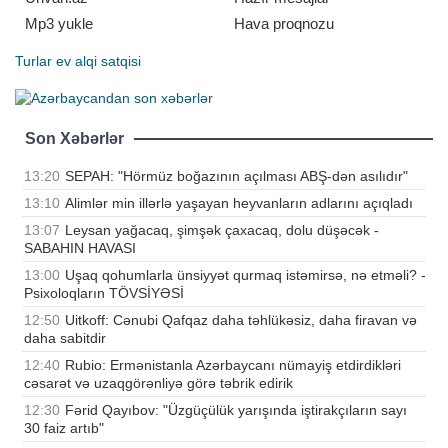
Mp3 yukle
Hava proqnozu
Turlar
ev alqi satqisi
Son Xəbərlər
13:20
SEPAH: "Hörmüz boğazının açılması ABŞ-dən asılıdır"
13:10
Alimlər min illərlə yaşayan heyvanların adlarını açıqladı
13:07
Leysan yağacaq, şimşək çaxacaq, dolu düşəcək -
SABAHIN HAVASI
13:00
Uşaq qohumlarla ünsiyyət qurmaq istəmirsə, nə etməli? -
Psixoloqların TÖVSİYƏSİ
12:50
Uitkoff: Cənubi Qafqaz daha təhlükəsiz, daha firavan və
daha sabitdir
12:40
Rubio: Ermənistanla Azərbaycanı nümayiş etdirdikləri
cəsarət və uzaqgörənliyə görə təbrik edirik
12:30
Fərid Qayıbov: "Üzgüçülük yarışında iştirakçıların sayı
30 faiz artıb"