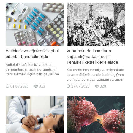
Şərqdə həkimlər masajı resept
orqanizmdə təbii enerji azalması
olaraq yazırlar. Masaj inteqtaiv bi
baş verir. Buna gör
Antibiotik və ağrıkəsici qəbul
Vəba hələ də insanların
edənlər bunu bilməlidir
sağlamlığına təsir edir -
Təhlükəli xəstəliklərlə əlaqə
Antibiotik, ağrıkəsici və digər
tapıldı
dərmanlardan sonra orqanizmi
XIV əsrdə baş vermiş və milyonlarla
"təmizləmək" üçün bitki çayları və
insanın ölümünə səbəb olmuş Qara
detoks proqramlarına müraciət
ölüm pandemiyası zamanı yaranan
edənlər olsa da, mütəxəssislər bu
genetik dəyişikliklər bu gün də
01.08.2026
313
27.07.2026
320
üsulların əksəriyyətinin elmi
insan orqanizminin təhlükəli
əsasının olmadığını bildirirlər. xəbər
infeksiyalara qarşı mübarizəsində
verir ki, həkim Svetlana
mühüm rol oynayır. Lakin alimlər
Burnatskayanın sözlərinə görə,
bildirirlər ki, bunun mənfi tərəfi də
dərmanları
var. Qaynarinfo xəbər verir ki,
genetikləri