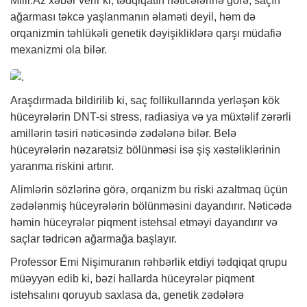
Milli.Az
xəbər
verir ki, tədqiqatın nəticələrinə görə, saçın
ağarması təkcə yaşlanmanın əlaməti deyil, həm də
orqanizmin təhlükəli genetik dəyişikliklərə qarşı müdafiə
mexanizmi ola bilər.
Araşdırmada bildirilib ki, saç follikullarında yerləşən kök
hüceyrələrin DNT-si stress, radiasiya və ya müxtəlif zərərli
amillərin təsiri nəticəsində zədələnə bilər. Belə
hüceyrələrin nəzarətsiz bölünməsi isə şiş xəstəliklərinin
yaranma riskini artırır.
Alimlərin sözlərinə görə, orqanizm bu riski azaltmaq üçün
zədələnmiş hüceyrələrin bölünməsini dayandırır. Nəticədə
həmin hüceyrələr piqment istehsal etməyi dayandırır və
saçlar tədricən ağarmağa başlayır.
Professor Emi Nişimuranın rəhbərlik etdiyi tədqiqat qrupu
müəyyən edib ki, bəzi hallarda hüceyrələr piqment
istehsalını qoruyub saxlasa da, genetik zədələrə