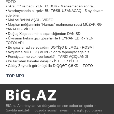
FOTO
•
"Arzum" ilə bağlı YENİ XƏBƏR - Məhkəmədən sonra…
•
Azərbaycanda sürpriz: BU FƏSİL UZANACAQ - 5 ay davam
edə bilər
•
Mal əti BAHALAŞDI - VİDEO
•
Məşhur müğənninin "Namus" mahnısına rəqsi MÜZAKİRƏ
YARATDI - VİDEO
•
Doğuş Xoşqədəmin qısqanclığından DANIŞDI
•
Ülviranın həkim qızı gözəlliyi ilə HEYRAN EDİR - YENİ
FOTOLARI
•
Bu şəxslər ad və soyadını DƏYİŞƏ BİLMƏZ - RƏSMİ
•
Avqustda MÜTLƏQ ALIN - Sonra tapmayacaqsınız
•
Pensiyalar nə vaxt veriləcək? - TARİX AÇIQLANDI
•
Bu tarixdən havalar dəyişir - İSTİLƏR BİTİR
•
Gülay Zeynallı görünüşü ilə DİQQƏT ÇƏKDİ - FOTO
TOP MP3
BiG.az Azərbaycan və dünyada ən son xəbərləri çatdırır.
Saytda müxtəlif mövzuda sosial , siyasi, maraqlı, şou biznes