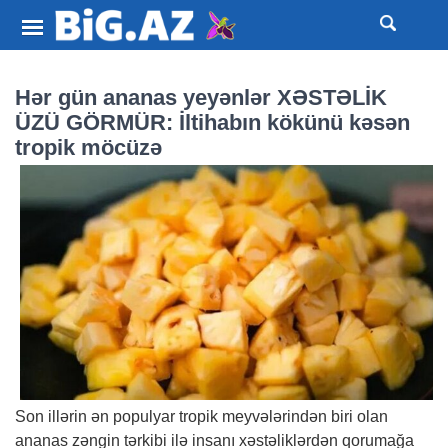
Hər gün ananas yeyənlər XƏSTƏLİK
ÜZÜ GÖRMÜR: İltihabın kökünü kəsən
tropik möcüzə
Son illərin ən populyar tropik meyvələrindən biri olan
ananas zəngin tərkibi ilə insanı xəstəliklərdən qorumağa