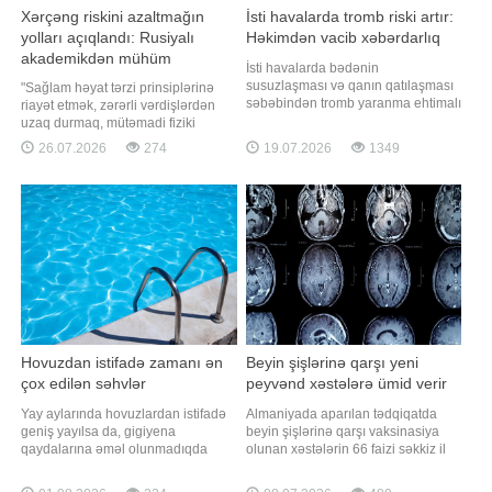
Xərçəng riskini azaltmağın
İsti havalarda tromb riski artır:
yolları açıqlandı: Rusiyalı
Həkimdən vacib xəbərdarlıq
akademikdən mühüm
İsti havalarda bədənin
tövsiyələr
susuzlaşması və qanın qatılaşması
"Sağlam həyat tərzi prinsiplərinə
səbəbindən tromb yaranma ehtimalı
riayət etmək, zərərli vərdişlərdən
arta bilər. xəbər verir ki, bu barədə
uzaq durmaq, mütəmadi fiziki
rusiyalı həkim-terapevt Tatyana
aktivliklə məşğul olmaq və
26.07.2026
274
19.07.2026
1349
Vinoqradova RT-yə müsahibəsində
profilaktik müayinələrdən keçmək
bildirib. Mütəxəssisin sözlərinə
onkoloji xəstəliklərin yaranma
görə, tromb damar daxilində
riskini əhəmiyyətli dərəcədə azalda
yaranan və qan dövranını qismən
bilər". xəbər verir ki, bunu "RİA
və ya tamamil
Novosti"yə müsahibəsind
Hovuzdan istifadə zamanı ən
Beyin şişlərinə qarşı yeni
çox edilən səhvlər
peyvənd xəstələrə ümid verir
Yay aylarında hovuzlardan istifadə
Almaniyada aparılan tədqiqatda
geniş yayılsa da, gigiyena
beyin şişlərinə qarşı vaksinasiya
qaydalarına əməl olunmadıqda
olunan xəstələrin 66 faizi səkkiz il
müxtəlif infeksiyalara yoluxma riski
sonra sağ qalıb. Peyvəndin
artır. xəbər verir ki, hovuza
məqsədi şişin təkrar yaranmasının