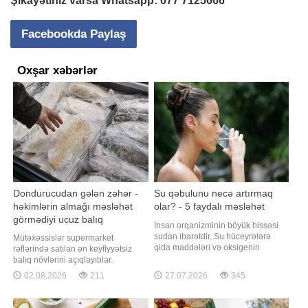
Şikayətiniz varsa Whatsapp:
077 7125666
Facebookda Paylaş
Oxşar xəbərlər
Dondurucudan gələn zəhər -
Su qəbulunu necə artırmaq
həkimlərin almağı məsləhət
olar? - 5 faydalı məsləhət
görmədiyi ucuz balıq
İnsan orqanizminin böyük hissəsi
sudan ibarətdir. Su hüceyrələrə
Mütəxəssislər supermarket
qida maddələri və oksigenin
rəflərində satılan ən keyfiyyətsiz
daşınmasında, bədən
balıq növlərini açıqlayıblar.
temperaturunun tənzimlənməsində,
Dondurulmuş balıq tez və faydalı
02.08.2026
211
27.07.2026
345
həmçinin beynin normal
şam yeməyi üçün ideal seçim kimi
fəaliyyətinin qorunmasında mühüm
görünür. xarici mediaya istinadən
rol oynayır. Qaynarinfo xəbər verir
xəbər verir ki, supermarketlərdəki