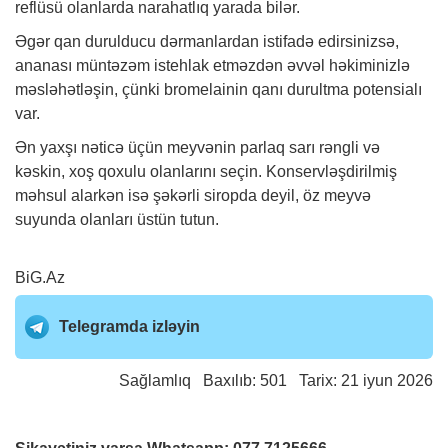
reflüsü olanlarda narahatlıq yarada bilər.
Əgər qan durulducu dərmanlardan istifadə edirsinizsə,
ananası müntəzəm istehlak etməzdən əvvəl həkiminizlə
məsləhətləşin, çünki bromelainin qanı durultma potensialı
var.
Ən yaxşı nəticə üçün meyvənin parlaq sarı rəngli və
kəskin, xoş qoxulu olanlarını seçin. Konservləşdirilmiş
məhsul alarkən isə şəkərli siropda deyil, öz meyvə
suyunda olanları üstün tutun.
BiG.Az
Telegramda izləyin
Sağlamlıq
Baxılıb: 501 Tarix: 21 iyun 2026