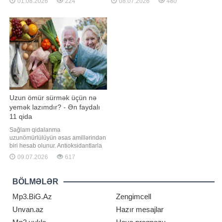
01.08.2026
224
08.07.2026
480
girməzdən əvvəl və çıxdıqdan sonra
qarşısını almaqdır. Beyin şişlərinin
duş qəbul etmək, hovuz kənarında
müalicəsi çətindir, çünki onların
ayaqyalın gəzməmək və şəxsi
əməliyyatla tam götürülməsi çox
dəsmal, başmaqdan istifadə etmək
nadir hallarda mümkün olur.
vacibdir. Bu
Xəstələr
Uzun ömür sürmək üçün nə
yemək lazımdır? - Ən faydalı
11 qida
Sağlam qidalanma
uzunömürlülüyün əsas amillərindən
biri hesab olunur. Antioksidantlarla
zəngin qidaların gündəlik rasiona
09.07.2026
617
daxil edilməsi iltihabı azaltmağa,
hüceyrələri zədələnmədən
qorumağa və xroniki xəstəliklərin
BÖLMƏLƏR
inkişaf riskini aşağı salmağa kömək
edə bilər. Qaynarinfo "Verywell
Mp3.BiG.Az
Zengimcell
Health"
Unvan.az
Hazır mesajlar