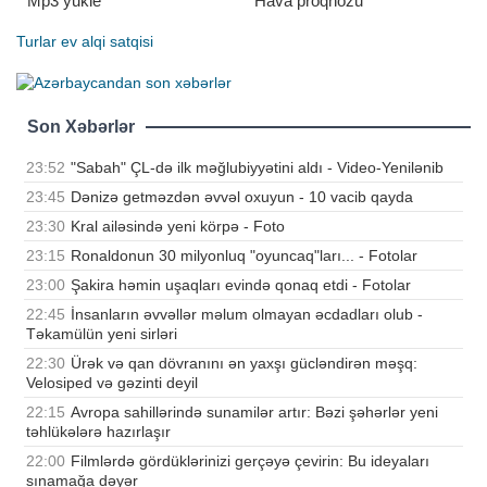
Mp3 yukle
Hava proqnozu
Turlar
ev alqi satqisi
Son Xəbərlər
23:52
"Sabah" ÇL-də ilk məğlubiyyətini aldı - Video-Yenilənib
23:45
Dənizə getməzdən əvvəl oxuyun - 10 vacib qayda
23:30
Kral ailəsində yeni körpə - Foto
23:15
Ronaldonun 30 milyonluq "oyuncaq"ları... - Fotolar
23:00
Şakira həmin uşaqları evində qonaq etdi - Fotolar
22:45
İnsanların əvvəllər məlum olmayan əcdadları olub -
Təkamülün yeni sirləri
22:30
Ürək və qan dövranını ən yaxşı gücləndirən məşq:
Velosiped və gəzinti deyil
22:15
Avropa sahillərində sunamilər artır: Bəzi şəhərlər yeni
təhlükələrə hazırlaşır
22:00
Filmlərdə gördüklərinizi gerçəyə çevirin: Bu ideyaları
sınamağa dəyər