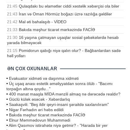
21:45
Qulaqdakı bu əlamətlər ciddi xəstəlik xəbərçisi ola bilər
21:43
İran və Oman Hörmüz boğazı üzrə razılığa gəldilər
21:42
Mal əti bahalaşıb - VİDEO
21:33
Bakıda məşhur ticarət mərkəzində FACİƏ
21:30
16 yaşına çatmayan uşaqlar sosial şəbəkələrdə hesab
yarada bilməyəcək
21:15
Pomidorun qabığı niyə qalın olur? - Bağbanlardan sadə
həll yolları
ƏN ÇOX OXUNANLAR
•
Evakuator xidməti və daşınma xidməti
•
Üç uşaq anası estetik əməliyyatdan sonra ölüb - "Bacımı
torpağın altına qoydu..."
•
400 manat maaşla MİDA mənzili almaq nə dərəcədə realdır?
•
Güclü külək əsəcək - Xəbərdarlıq
•
Saakaşvili: "Beş ildir qeyri-insani şəraitdə saxlanılıram"
•
Nigar Fərhadın əri həbs edildi
•
Bakıda məşhur ticarət mərkəzində FACİƏ
•
Elnur Məmmədovun Muhammədi
•
Alim Qasımov istirahətə niyə getmir? - "Harada bir yer