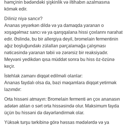
həmçinin bədəndəki şişkinlik və iltihabın azalmasına
kömək edir.
Diliniz niyə sancır?
Ananas yeyərkən dildə və ya damaqda yaranan o
xoşagəlməz sancı və ya qarışqalana hissi çoxlarını narahat
edir. Əslində, bu bir allergiya deyil, bromelain fermentinin
ağız boşluğundakı zülalları parçalamağa çalışması
nəticəsində yaranan təbii və zərərsiz bir reaksiyadır.
Meyvəni yedikdən qısa müddət sonra bu hiss öz-özünə
keçir.
İstehlak zamanı diqqət edilməli olanlar:
Ananas faydalı olsa da, bəzi məqamlara diqqət yetirmək
lazımdır:
Orta hissəni atmayın: Bromelain fermenti ən çox ananasın
adətən atılan o sərt orta hissəsində olur. Maksimum fayda
üçün bu hissəni də dəyərləndirmək olar.
Yüksək turşu tərkibinə görə həssas mədələrdə və ya