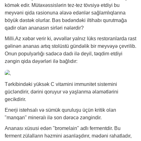
kömək edir. Mütəxəssislərin tez-tez tövsiyə etdiyi bu
meyvəni qida rasionuna əlavə edənlər sağlamlıqlarına
böyük dəstək olurlar. Bəs bədəndəki iltihabı qurutmağa
qadir olan ananasın sirləri nələrdir?
Milli.Az
xəbər
verir ki, əvvəllər yalnız lüks restoranlarda rast
gəlinən ananas artıq stolüstü gündəlik bir meyvəyə çevrilib.
Onun populyarlığı sadəcə dadı ilə deyil, təqdim etdiyi
zəngin qida dəyərləri ilə bağlıdır:
Tərkibindəki yüksək C vitamini immunitet sistemini
gücləndirir, dərini qoruyur və yaşlanma əlamətlərini
gecikdirir.
Enerji istehsalı və sümük quruluşu üçün kritik olan
"manqan" mineralı ilə son dərəcə zəngindir.
Ananası xüsusi edən "bromelain" adlı fermentdir. Bu
ferment zülalların həzmini asanlaşdırır, mədəni rahatladır,