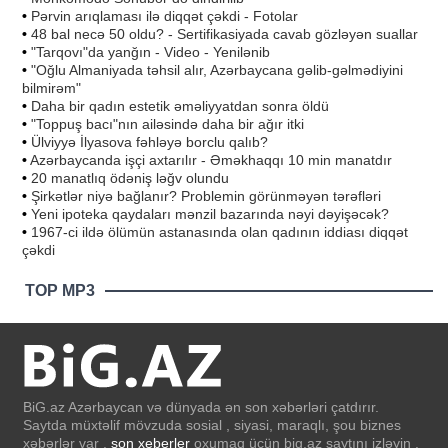
•
Pərvin arıqlaması ilə diqqət çəkdi - Fotolar
•
48 bal necə 50 oldu? - Sertifikasiyada cavab gözləyən suallar
•
"Tarqovı"da yanğın - Video - Yenilənib
•
"Oğlu Almaniyada təhsil alır, Azərbaycana gəlib-gəlmədiyini
bilmirəm"
•
Daha bir qadın estetik əməliyyatdan sonra öldü
•
"Toppuş bacı"nın ailəsində daha bir ağır itki
•
Ülviyyə İlyasova fəhləyə borclu qalıb?
•
Azərbaycanda işçi axtarılır - Əməkhaqqı 10 min manatdır
•
20 manatlıq ödəniş ləğv olundu
•
Şirkətlər niyə bağlanır? Problemin görünməyən tərəfləri
•
Yeni ipoteka qaydaları mənzil bazarında nəyi dəyişəcək?
•
1967-ci ildə ölümün astanasında olan qadının iddiası diqqət
çəkdi
TOP MP3
BiG.az Azərbaycan və dünyada ən son xəbərləri çatdırır.
Saytda müxtəlif mövzuda sosial , siyasi, maraqlı, şou biznes
xəbərlər var .
son xeberler
oxumaq üçün big.az saytını izləyin .