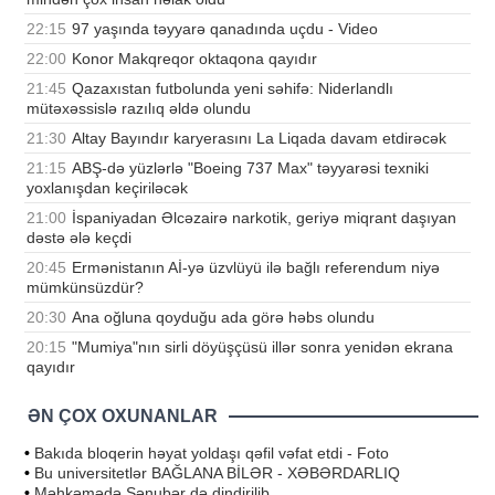
22:15
97 yaşında təyyarə qanadında uçdu - Video
22:00
Konor Makqreqor oktaqona qayıdır
21:45
Qazaxıstan futbolunda yeni səhifə: Niderlandlı
mütəxəssislə razılıq əldə olundu
21:30
Altay Bayındır karyerasını La Liqada davam etdirəcək
21:15
ABŞ-də yüzlərlə "Boeing 737 Max" təyyarəsi texniki
yoxlanışdan keçiriləcək
21:00
İspaniyadan Əlcəzairə narkotik, geriyə miqrant daşıyan
dəstə ələ keçdi
20:45
Ermənistanın Aİ-yə üzvlüyü ilə bağlı referendum niyə
mümkünsüzdür?
20:30
Ana oğluna qoyduğu ada görə həbs olundu
20:15
"Mumiya"nın sirli döyüşçüsü illər sonra yenidən ekrana
qayıdır
ƏN ÇOX OXUNANLAR
•
Bakıda bloqerin həyat yoldaşı qəfil vəfat etdi - Foto
•
Bu universitetlər BAĞLANA BİLƏR - XƏBƏRDARLIQ
•
Məhkəmədə Sənubər də dindirilib