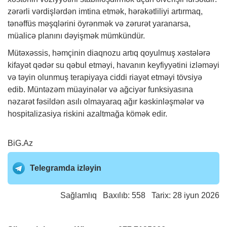
zərərli vərdişlərdən imtina etmək, hərəkətliliyi artırmaq,
tənəffüs məşqlərini öyrənmək və zərurət yaranarsa,
müalicə planını dəyişmək mümkündür.
Mütəxəssis, həmçinin diaqnozu artıq qoyulmuş xəstələrə
kifayət qədər su qəbul etməyi, havanın keyfiyyətini izləməyi
və təyin olunmuş terapiyaya ciddi riayət etməyi tövsiyə
edib. Müntəzəm müayinələr və ağciyər funksiyasına
nəzarət fəsildən asılı olmayaraq ağır kəskinləşmələr və
hospitalizasiya riskini azaltmağa kömək edir.
BiG.Az
Telegramda izləyin
Sağlamlıq
Baxılıb: 558 Tarix: 28 iyun 2026