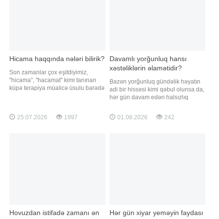
Hicama haqqında nələri bilirik?
Davamlı yorğunluq hansı
xəstəliklərin əlamətidir?
Son zamanlar çox eşitdiyimiz,
"hicama", "hacamat" kimi tanınan
Bəzən yorğunluq gündəlik həyatın
küpə terapiya müalicə üsulu barədə
adi bir hissəsi kimi qəbul olunsa da,
nələri bilirik?. Apimed təbii üsullar
hər gün davam edən halsızlıq
mərkəzində yüksək ixtisaslı
orqanizmdə gizli sağlamlıq
(Türkiyədə kurs keçmiş) xanım
probleminin əlaməti ola bilər.
25.07.2026
1997
01.08.2026
242
personal tərəfindən xanımlara və
Mütəxəssislərin sözlərinə görə,
bəylərə Hicama (hacamat)
davamlı yorğunluğun əsas
proseduru tətbiq edilir. Prosedu
səbəbləri arasında qan azlığı,
qalxanabənzər vəz xəstəlikləri,
şəkərli diabet, B12 vitamin
Hovuzdan istifadə zamanı ən
Hər gün xiyar yeməyin faydası