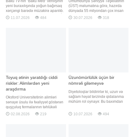
Baku TV-nin "Baku Med" verilişinin
Ümumdünya Səhiyyə Təşkilatınin
yeni buraxılışında yoğun bağırsaq
(ÜST) məlumatına görə, hazırda
xərçəngi barədə müzakirə aparılıb.
dünyada 55 milyondan çox insan
Yoğun bağırsaq xərçəngi nədir?. İrsi
demansiyadan əziyyət çəkir.
11.07.2026
484
30.07.2026
318
meyillilik xəstəliyin yaranma riskini
Əhalinin yaşlanması ilə əlaqədar bu
artırırmı?. Qidalanma yoğun
göstəricinin 2050-ci ilədək 139
bağırsaq xərçənginə necə təsir
milyona yüksələcəyi
edir?. Bütün poliplər təhlükəlidirmi?.
proqnozlaşdırılır. Qaynarinfo xəbər
Gənclərdə yoğu
verir ki, demansiya yalnız
unutqanlıqla məhdudlaşmır. B
Toyuq ətinin yaratdığı ciddi
Üzunömürlülük üçün bir
risklər: Alimlərdən yeni
nömrəli giləmeyvə
araşdırma
Diyetoloqlar bildirirlər ki, uzun və
sağlam həyat tərzində qidalanma
Oksford Universitetinin alimləri
mühüm rol oynayır. Bu baxımdan
sənaye üsulu ilə fəaliyyət göstərən
qaragilə orqanizmi yaşla əlaqəli
quşçuluq fermalarının təhlükəli
dəyişikliklərdən qorumağa kömək
bakteriyaların yayılması baxımından
02.08.2026
219
10.07.2026
494
edə biləcək antioksidantlar, liflər və
ciddi risk daşıya biləcəyini
bitki mənşəli faydalı birləşmələrlə
bildiriblər. xəbər verir ki, araşdırma
zəngin məhsullardan biri hesab
zamanı son 45 il ərzində 30
olunur. Qaynarinfo xəbər veri
ölkədən toplanmış minlərlə genetik
nümunə təhlil edilib. Nəticələr