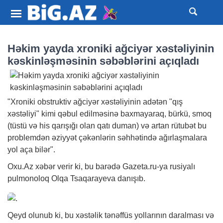
Həkim yayda xroniki ağciyər xəstəliyinin
kəskinləşməsinin səbəblərini açıqladı
"Xroniki obstruktiv ağciyər xəstəliyinin adətən "qış
xəstəliyi" kimi qəbul edilməsinə baxmayaraq, bürkü, smoq
(tüstü və his qarışığı olan qatı duman) və artan rütubət bu
problemdən əziyyət çəkənlərin səhhətində ağırlaşmalara
yol aça bilər".
Oxu.Az
xəbər
verir ki, bu barədə Gazeta.ru-ya rusiyalı
pulmonoloq Olqa Tsaqarayeva danışıb.
Qeyd olunub ki, bu xəstəlik tənəffüs yollarının daralması və