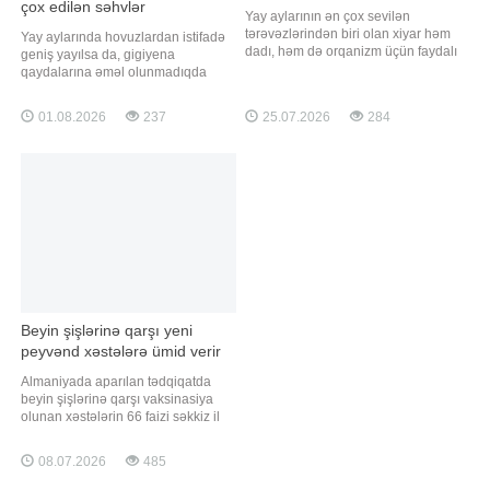
çox edilən səhvlər
Yay aylarının ən çox sevilən
tərəvəzlərindən biri olan xiyar həm
Yay aylarında hovuzlardan istifadə
dadı, həm də orqanizm üçün faydalı
geniş yayılsa da, gigiyena
xüsusiyyətləri ilə seçilir. Axşam.az
qaydalarına əməl olunmadıqda
xəbər verir ki, tərkibinin böyük
müxtəlif infeksiyalara yoluxma riski
hissəsi sudan ibarət olan xiyar
artır. xəbər verir ki, hovuza
01.08.2026
237
25.07.2026
284
bədənin su balansını qorumağa
girməzdən əvvəl və çıxdıqdan sonra
kömək edir. Xüsusilə isti havalarda
duş qəbul etmək, hovuz kənarında
susuzluğun qarşısını almaq üçün
ayaqyalın gəzməmək və şəxsi
idea
dəsmal, başmaqdan istifadə etmək
vacibdir. Bu
Beyin şişlərinə qarşı yeni
peyvənd xəstələrə ümid verir
Almaniyada aparılan tədqiqatda
beyin şişlərinə qarşı vaksinasiya
olunan xəstələrin 66 faizi səkkiz il
sonra sağ qalıb. Peyvəndin
məqsədi şişin təkrar yaranmasının
08.07.2026
485
qarşısını almaqdır. Beyin şişlərinin
müalicəsi çətindir, çünki onların