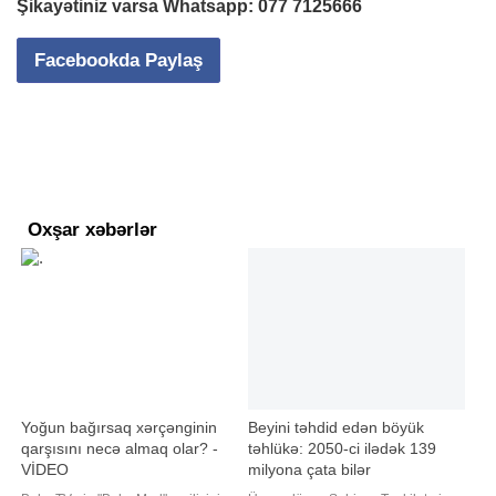
Şikayətiniz varsa Whatsapp:
077 7125666
Facebookda Paylaş
Oxşar xəbərlər
Yoğun bağırsaq xərçənginin
Beyini təhdid edən böyük
qarşısını necə almaq olar? -
təhlükə: 2050-ci ilədək 139
VİDEO
milyona çata bilər