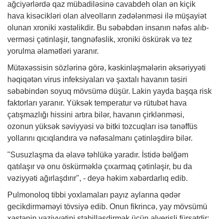
ağciyərlərdə qaz mübadiləsinə cavabdeh olan ən kiçik
hava kisəcikləri olan alveolların zədələnməsi ilə müşayiət
olunan xroniki xəstəlikdir. Bu səbəbdən insanın nəfəs alıb-
verməsi çətinləşir, təngnəfəslik, xroniki öskürək və tez
yorulma əlamətləri yaranır.
Mütəxəssisin sözlərinə görə, kəskinləşmələrin əksəriyyəti
həqiqətən virus infeksiyaları və şaxtalı havanın təsiri
səbəbindən soyuq mövsümə düşür. Lakin yayda başqa risk
faktorları yaranır. Yüksək temperatur və rütubət hava
çatışmazlığı hissini artıra bilər, havanın çirklənməsi,
ozonun yüksək səviyyəsi və bitki tozcuqları isə tənəffüs
yollarını qıcıqlandıra və nəfəsalmanı çətinləşdirə bilər.
"Susuzlaşma da əlavə təhlükə yaradır. İstidə bəlğəm
qatılaşır və onu öskürməklə çıxarmaq çətinləşir, bu da
vəziyyəti ağırlaşdırır", - deyə
həkim
xəbərdarlıq edib.
Pulmonoloq tibbi yoxlamaları payız aylarına qədər
gecikdirməməyi tövsiyə edib. Onun fikrincə, yay mövsümü
xəstənin vəziyyətini stabilləşdirmək üçün əlverişli fürsətdir: