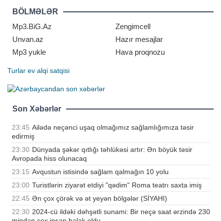
əməliyyatla tam götürülməsi çox
BÖLMƏLƏR
nadir hallarda mümkün olur.
Xəstələr
Mp3.BiG.Az
Zengimcell
Unvan.az
Hazır mesajlar
Mp3 yukle
Hava proqnozu
Turlar
ev alqi satqisi
Son Xəbərlər
23:45
Ailədə neçənci uşaq olmağımız sağlamlığımıza təsir
edirmiş
23:30
Dünyada şəkər qıtlığı təhlükəsi artır: Ən böyük təsir
Avropada hiss olunacaq
23:15
Avqustun istisində sağlam qalmağın 10 yolu
23:00
Turistlərin ziyarət etdiyi "qədim" Roma teatrı saxta imiş
22:45
Ən çox çörək və ət yeyən bölgələr (SİYAHI)
22:30
2024-cü ildəki dəhşətli sunami: Bir neçə saat ərzində 230
mindən çox insan həlak oldu