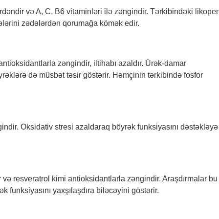
dəndir və A, C, B6 vitaminləri ilə zəngindir. Tərkibindəki likope
rələrini zədələrdən qorumağa kömək edir.
ioksidantlarla zəngindir, iltihabı azaldır. Ürək-damar
rəklərə də müsbət təsir göstərir. Həmçinin tərkibində fosfor
indir. Oksidativ stresi azaldaraq böyrək funksiyasını dəstəkləyə
və resveratrol kimi antioksidantlarla zəngindir. Araşdırmalar bu
 funksiyasını yaxşılaşdıra biləcəyini göstərir.