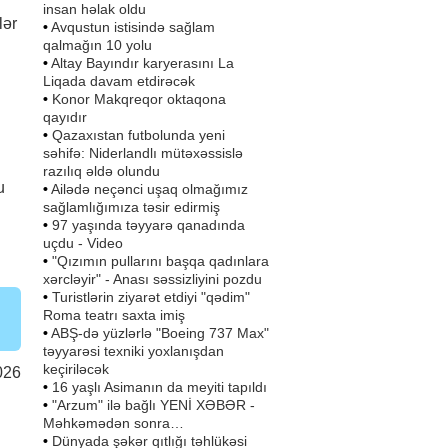
insan həlak oldu
lər
•
Avqustun istisində sağlam
qalmağın 10 yolu
•
Altay Bayındır karyerasını La
Liqada davam etdirəcək
•
Konor Makqreqor oktaqona
qayıdır
•
Qazaxıstan futbolunda yeni
səhifə: Niderlandlı mütəxəssislə
razılıq əldə olundu
u
•
Ailədə neçənci uşaq olmağımız
sağlamlığımıza təsir edirmiş
•
97 yaşında təyyarə qanadında
uçdu - Video
•
"Qızımın pullarını başqa qadınlara
xərcləyir" - Anası səssizliyini pozdu
•
Turistlərin ziyarət etdiyi "qədim"
Roma teatrı saxta imiş
•
ABŞ-də yüzlərlə "Boeing 737 Max"
təyyarəsi texniki yoxlanışdan
keçiriləcək
026
•
16 yaşlı Asimanın da meyiti tapıldı
•
"Arzum" ilə bağlı YENİ XƏBƏR -
Məhkəmədən sonra…
•
Dünyada şəkər qıtlığı təhlükəsi