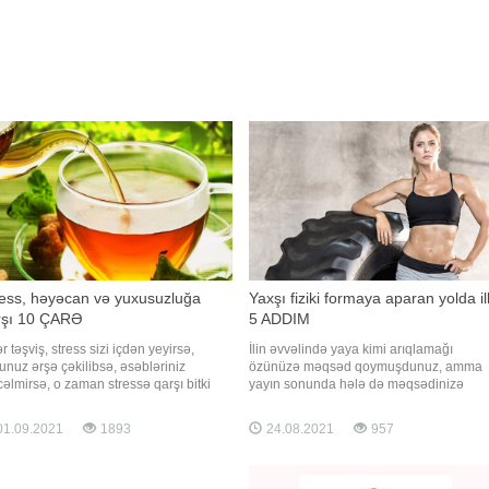
ress, həyəcan və yuxusuzluğa
Yaxşı fiziki formaya aparan yolda il
rşı 10 ÇARƏ
5 ADDIM
r təşviş, stress sizi içdən yeyirsə,
İlin əvvəlində yaya kimi arıqlamağı
unuz ərşə çəkilibsə, əsəbləriniz
özünüzə məqsəd qoymuşdunuz, amma
cəlmirsə, o zaman stressə qarşı bitki
yayın sonunda hələ də məqsədinizə
naqlarından istifadə etməklə, əsəb
çatmamısınız? O zaman məqsədlərinizə
tləşdiciri çay hazırlayın. -a istinadən
daha ciddi yanaşın və elə bu gündən
1.09.2021
1893
24.08.2021
957
tləşdirici bitkililəri təqdim edir.
başlayın. BİG.AZ xarici mətbuata istinad
əxəssislər çay üçün bunlardan ikisini
oxuculara 5 sadə addımdan başlamağı
ib qarışdırmağı tövsiy
məsləhət görür. Elementar görsənsələr d
bu qaydalar