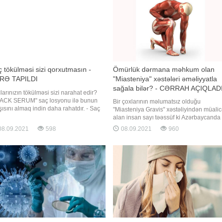
 tökülməsi sizi qorxutmasın -
Ömürlük dərmana məhkum olan
RƏ TAPILDI
"Miasteniya" xəstələri əməliyyatla
sağala bilər? - CƏRRAH AÇIQLAD
larınızın tökülməsi sizi narahat edir?
ACK SERUM" saç losyonu ilə bunun
Bir çoxlarının məlumatsız olduğu
şısını almaq indin daha rahatdır. - Saç
"Miasteniya Gravis" xəstəliyindən müali
ülməsinin qarşısını alır. - Yeni tüklər
alan insan sayı təəssüf ki Azərbaycanda
ə gətirir. - Saçlar daha tez uzanır. -
da az deyil. Lakin bu xəstəlik haqqında
8.09.2021
598
08.09.2021
960
da kəpəyin qarşısını alır. - Saç yağlığını
eşitmədikləri üçün artıq miasteniyanın
an qaldırır. - Saç tökülm
ağırlaşmış formasında həkimə müraciət
edirlər. Bəs bu xəstəliyin simptomları
nədir? Onun barəsi