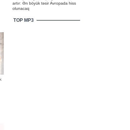
artır: Ən böyük təsir Avropada hiss
olunacaq
TOP MP3
k
ən
ə,