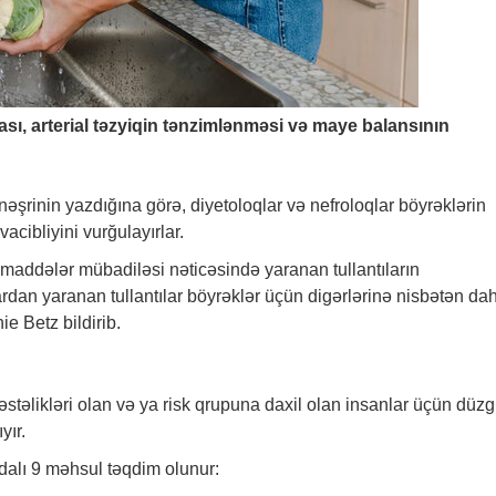
ası, arterial təzyiqin tənzimlənməsi və maye balansının
 nəşrinin yazdığına görə, diyetoloqlar və nefroloqlar böyrəklərin
ibliyini vurğulayırlar.
 maddələr mübadiləsi nəticəsində yaranan tullantıların
rdan yaranan tullantılar böyrəklər üçün digərlərinə nisbətən da
ie Betz bildirib.
stəlikləri olan və ya risk qrupuna daxil olan insanlar üçün düz
yır.
dalı 9 məhsul təqdim olunur: