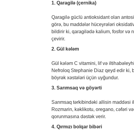
1. Qaragilə (çernika)
Qaragilə güclü antioksidant olan antosi
görə, bu maddələr hüceyrələri oksidati
bildirir ki, qaragilədə kalium, fosfor 
çevirir.
2. Gül kələm
Gül kələm C vitamini, lif və iltihabəle
Nefroloq Stephanie Diaz qeyd edir ki, b
böyrək xəstələri üçün uyğundur.
3. Sarımsaq və göyərti
Sarımsaq tərkibindəki allisin maddəsi il
Rozmarin, kəklikotu, oregano, cəfəri v
qorunmasına dəstək verir.
4. Qırmızı bolqar bibəri