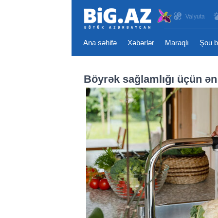
Valyuta
Ana səhifə
Xəbərlər
Maraqlı
Şou b
Böyrək sağlamlığı üçün ən