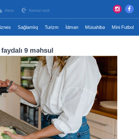
Hava
Namaz vaxtı
iznes
Sağlamlıq
Turizm
İdman
Müsahibə
Mini Futbol
 faydalı 9 məhsul