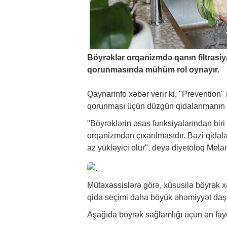
Böyrəklər orqanizmdə qanın filtrasiy
qorunmasında mühüm rol oynayır.
Qaynarinfo
xəbər
verir ki, "Prevention"
qorunması üçün düzgün qidalanmanın vac
"Böyrəklərin əsas funksiyalarından biri
orqanizmdən çıxarılmasıdır. Bəzi qidala
az yükləyici olur", deyə diyetoloq Melan
Mütəxəssislərə görə, xüsusilə böyrək xə
qida seçimi daha böyük əhəmiyyət daşı
Aşağıda böyrək sağlamlığı üçün ən fay