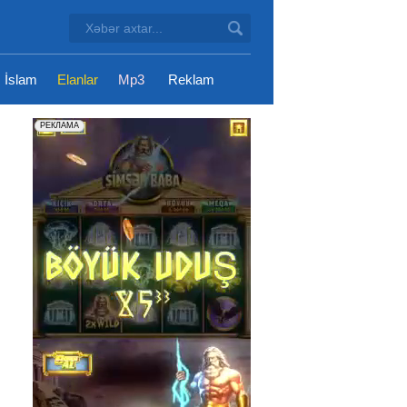
İslam
Elanlar
Mp3
Reklam