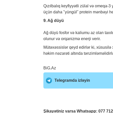
Qızılbalıq keyfiyyətli zülal və omeqa-3 
üçün daha "yüngül" protein mənbəyi he
9. Ağ düyü
Ağ düyü fosfor və kaliumu az olan taxıl
olunur və orqanizmə enerji verir.
Mütəxəssislər qeyd edirlər ki, xüsusilə 
həkim
nəzarəti altında tənzimləməlidirlə
BiG.Az
Telegramda izləyin
Şikayətiniz varsa Whatsapp:
077 71