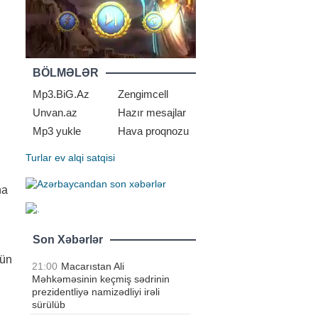
BÖLMƏLƏR
Mp3.BiG.Az
Zengimcell
Unvan.az
Hazır mesajlar
Mp3 yukle
Hava proqnozu
Turlar
ev alqi satqisi
ha
Son Xəbərlər
gün
21:00
Macarıstan Ali
Məhkəməsinin keçmiş sədrinin
prezidentliyə namizədliyi irəli
sürülüb