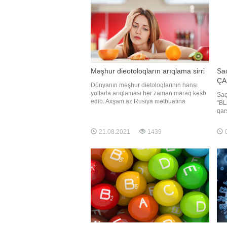
Məşhur dieotoloqların arıqlama sirri
Saç
ÇA
Dünyanın məşhur dietoloqlarının hansı
yollarla arıqlaması hər zaman maraq kəsb
Saç
edib. Axşam.az Rusiya mətbuatına
"BL
istinadən məşhur dietoloqların arıqlama
qar
üsulunu təqdim edir:. Ekspert-dietoloq
tök
Yuliya Çexoninadan möhtəşəm pəhriz.
əməl
21.08.2021
1439
0
Doğru səhər yeməyi - 5 kq. arıqladır.
Saç
"Sağlam bəslənməyə çalışıram. Amm
arad