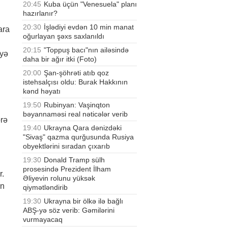
20:45
Kuba üçün "Venesuela" planı
hazırlanır?
20:30
İşlədiyi evdən 10 min manat
ara
oğurlayan şəxs saxlanıldı
20:15
"Toppuş bacı"nın ailəsində
əyə
daha bir ağır itki (Foto)
20:00
Şan-şöhrəti atıb qoz
istehsalçısı oldu: Burak Hakkının
kənd həyatı
19:50
Rubinyan: Vaşinqton
bəyannaməsi real nəticələr verib
örə
19:40
Ukrayna Qara dənizdəki
"Sivaş" qazma qurğusunda Rusiya
obyektlərini sıradan çıxarıb
19:30
Donald Tramp sülh
prosesində Prezident İlham
r.
Əliyevin rolunu yüksək
in
qiymətləndirib
19:30
Ukrayna bir ölkə ilə bağlı
ABŞ-yə söz verib: Gəmilərini
vurmayacaq