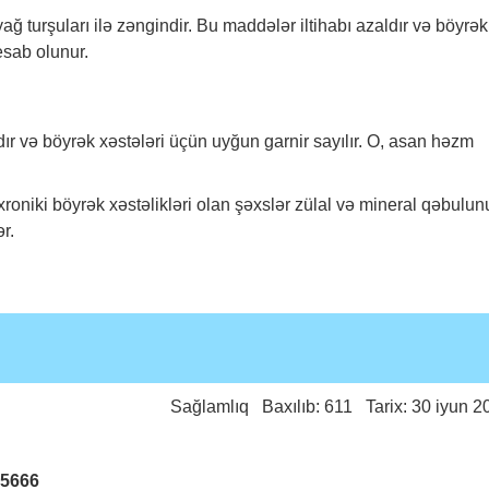
yağ turşuları ilə zəngindir. Bu maddələr iltihabı azaldır və böyrək
sab olunur.
dır və böyrək xəstələri üçün uyğun garnir sayılır. O, asan həzm
xroniki böyrək xəstəlikləri olan şəxslər zülal və mineral qəbulun
r.
Sağlamlıq
Baxılıb: 611 Tarix: 30 iyun 2
25666