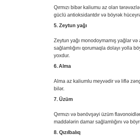
Qırmızı bibər kaliumu az olan tərəvəzlər
güclü antioksidantdır və böyrək hücey
5. Zeytun yağı
Zeytun yağı monodoymamış yağlar və ant
sağlamlığını qorumaqla dolayı yolla böy
yoxdur.
6. Alma
Alma az kaliumlu meyvədir və liflə zəng
bilər.
7. Üzüm
Qırmızı və bənövşəyi üzüm flavonoidlər 
maddələrin damar sağlamlığını və böyrək
8. Qızılbalıq