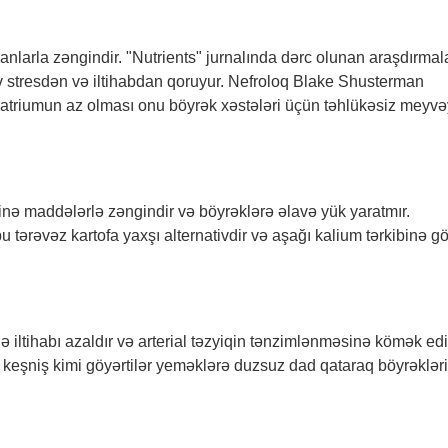
anlarla zəngindir. "Nutrients" jurnalında dərc olunan araşdırmal
v stresdən və iltihabdan qoruyur. Nefroloq Blake Shusterman
və natriumun az olması onu böyrək xəstələri üçün təhlükəsiz meyv
yhinə maddələrlə zəngindir və böyrəklərə əlavə yük yaratmır.
u tərəvəz kartofa yaxşı alternativdir və aşağı kalium tərkibinə g
ə iltihabı azaldır və arterial təzyiqin tənzimlənməsinə kömək edi
ə keşniş kimi göyərtilər yeməklərə duzsuz dad qataraq böyrəklər