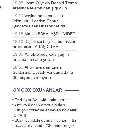
19:28
İlham Əliyevlə Donald Tramp
n
arasında telefon danışığı olub
19:20
Vaşinqton sammitinin
ildönümü: London Cənubi
Qafqazda sabitlik tərəfdarıdır
19:18
Mal əti BAHALAŞDI - VİDEO
19:10
Diş əti xəstəliyi diabet riskini
artıra bilər - ARAŞDIRMA
19:00
Xarab olmuş kərə yağını
anlamanın sadə yolları
18:50
Aİ Ukraynanın Enerji
Sektoruna Dəstək Fonduna daha
30 milyon avro ayırıb
ƏN ÇOX OXUNANLAR
•
Tezbazar.Az - Xidmətlər, təmir,
tikinti və digər xidmət elanları
•
Ən çox çörək və ət yeyən bölgələr
(SİYAHI)
•
2024-cü ildəki dəhşətli sunami: Bir
neçə saat ərzində 230 mindən çox