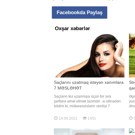
Facebookda Paylaş
Oxşar xəbərlər
Saçlarını uzatmaq istəyən xanımlara
St
7 MƏSLƏHƏT
qa
Saçların tez uzanması üçün bir sıra
Əgə
şərtlərə əməl etmək lazımdır. -a istinadən
yux
bildirir ki, mütəxəssislərin verdiyi 7
din
məsləhəti gözardı etmək olmaz:. 1.
yığ
Saçların sürətlə uzanması üçün tez-tez
saki
19.08.2021
1451
0
saçqıranları təmizləmək lazımdır. 2.
saki
Saçlarınızı çox isti və çox soyuq su ilə
Müt
yumayın. İsti su saç köklərin
seç