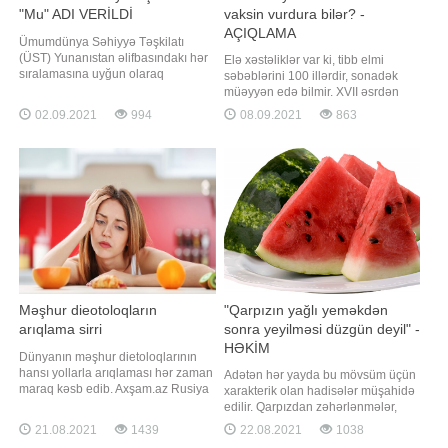
"Mu" ADI VERİLDİ
vaksin vurdura bilər? -
AÇIQLAMA
Ümumdünya Səhiyyə Təşkilatı
(ÜST) Yunanıstan əlifbasındakı hər
Elə xəstəliklər var ki, tibb elmi
sıralamasına uyğun olaraq
səbəblərini 100 illərdir, sonadək
Dominikan Respublikasında rast
müəyyən edə bilmir. XVII əsrdən
gəlinən koronavirusun yeni
tibbə bəlli olan Miasteniya ("əzələ
02.09.2021
994
08.09.2021
863
ştammını (B.1.621) "Mu" adlandırıb.
zəifliyi" anlamını verir) xəstəliyi də
APA-ya istinadən xəbər verir ki, bu
bu siyahıya aiddir. Miasteniya -
barədə ölkənin Səhiyyə Nazirliyi
immunitetin pozulması nəticəsində
məlumat yayıb. May ayından
baş qaldıran klassik autoimmun
etibarən Domikanı
əsəb-əzələ xəstəliyidir
Məşhur dieotoloqların
"Qarpızın yağlı yeməkdən
arıqlama sirri
sonra yeyilməsi düzgün deyil" -
HƏKİM
Dünyanın məşhur dietoloqlarının
hansı yollarla arıqlaması hər zaman
Adətən hər yayda bu mövsüm üçün
maraq kəsb edib. Axşam.az Rusiya
xarakterik olan hadisələr müşahidə
mətbuatına istinadən məşhur
edilir. Qarpızdan zəhərlənmələr,
dietoloqların arıqlama üsulunu
ilan, həşərat sancmaları və sair. Bu
21.08.2021
1439
22.08.2021
1038
təqdim edir:. Ekspert-dietoloq Yuliya
il də bədbəxt hadisələrsiz ötüşmədi.