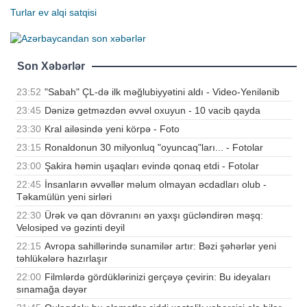
Turlar
ev alqi satqisi
Son Xəbərlər
23:52
"Sabah" ÇL-də ilk məğlubiyyətini aldı - Video-Yenilənib
23:45
Dənizə getməzdən əvvəl oxuyun - 10 vacib qayda
23:30
Kral ailəsində yeni körpə - Foto
23:15
Ronaldonun 30 milyonluq "oyuncaq"ları... - Fotolar
23:00
Şakira həmin uşaqları evində qonaq etdi - Fotolar
22:45
İnsanların əvvəllər məlum olmayan əcdadları olub -
Təkamülün yeni sirləri
22:30
Ürək və qan dövranını ən yaxşı gücləndirən məşq:
Velosiped və gəzinti deyil
22:15
Avropa sahillərində sunamilər artır: Bəzi şəhərlər yeni
təhlükələrə hazırlaşır
22:00
Filmlərdə gördüklərinizi gerçəyə çevirin: Bu ideyaları
sınamağa dəyər