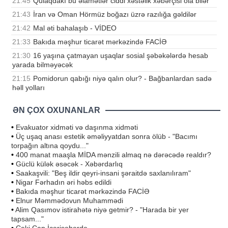
21:45
Qulaqdakı bu əlamətlər ciddi xəstəlik xəbərçisi ola bilər
21:43
İran və Oman Hörmüz boğazı üzrə razılığa gəldilər
21:42
Mal əti bahalaşıb - VİDEO
21:33
Bakıda məşhur ticarət mərkəzində FACİƏ
21:30
16 yaşına çatmayan uşaqlar sosial şəbəkələrdə hesab
yarada bilməyəcək
21:15
Pomidorun qabığı niyə qalın olur? - Bağbanlardan sadə
həll yolları
ƏN ÇOX OXUNANLAR
•
Evakuator xidməti və daşınma xidməti
•
Üç uşaq anası estetik əməliyyatdan sonra ölüb - "Bacımı
torpağın altına qoydu..."
•
400 manat maaşla MİDA mənzili almaq nə dərəcədə realdır?
•
Güclü külək əsəcək - Xəbərdarlıq
•
Saakaşvili: "Beş ildir qeyri-insani şəraitdə saxlanılıram"
•
Nigar Fərhadın əri həbs edildi
•
Bakıda məşhur ticarət mərkəzində FACİƏ
•
Elnur Məmmədovun Muhammədi
•
Alim Qasımov istirahətə niyə getmir? - "Harada bir yer
tapsam..."
•
Ceki Çan İçərişəhərdə