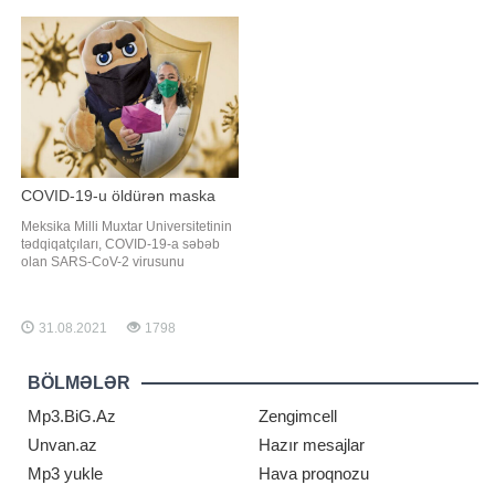
Çexoninadan möhtəşəm pəhriz.
Öncə qeyd edək ki, rəsmi
Doğru səhər yeməyi - 5 kq. arıqladır.
məlumatlarda bu vaxta kimi qarpızla
"Sağlam bəslənməyə çalışıram.
bağlı zəhərlənmə hallarının
Amm
olmadığı iddia edilir. Yayın ən çox
sərinləşdiric
COVID-19-u öldürən maska
Meksika Milli Muxtar Universitetinin
tədqiqatçıları, COVID-19-a səbəb
olan SARS-CoV-2 virusunu
zərərsizləşdirə bilən unikal SakCu
qoruyucu maska ​​hazırlayıblar. -ın -a
istinadla verdiyi xəbərə görə, o,
31.08.2021
1798
gümüş və misdən ibarət üç nano
qatdan ibarətdir. Yaradıcıların
fikrincə, gümüş və misdən ibarət bi
BÖLMƏLƏR
Mp3.BiG.Az
Zengimcell
Unvan.az
Hazır mesajlar
Mp3 yukle
Hava proqnozu