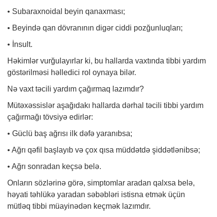
• Subaraxnoidal beyin qanaxması;
• Beyində qan dövranının digər ciddi pozğunluqları;
• İnsult.
Həkimlər vurğulayırlar ki, bu hallarda vaxtında tibbi yardım
göstərilməsi həlledici rol oynaya bilər.
Nə vaxt təcili yardım çağırmaq lazımdır?
Mütəxəssislər aşağıdakı hallarda dərhal təcili tibbi yardım
çağırmağı tövsiyə edirlər:
• Güclü baş ağrısı ilk dəfə yaranıbsa;
• Ağrı qəfil başlayıb və çox qısa müddətdə şiddətlənibsə;
• Ağrı sonradan keçsə belə.
Onların sözlərinə görə, simptomlar aradan qalxsa belə,
həyati təhlükə yaradan səbəbləri istisna etmək üçün
mütləq tibbi müayinədən keçmək lazımdır.