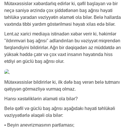
Mütəxəssislər
xəbər
darlıq edirlər ki, qəfil başlayan və bir
neçə saniyə ərzində çox şiddətlənən baş ağrısı həyati
təhlükə yaradan vəziyyətin əlaməti ola bilər. Belə hallarda
vaxtında tibbi yardım göstərilməsi həyatı xilas edə bilər.
Lent.az xarici mediaya istinadən xəbər verir ki, həkimlər
"ildırımvari baş ağrısı" adlandırılan bu vəziyyət miqrendən
fərqləndiyini bildirirlər. Ağrı bir dəqiqədən az müddətdə ən
yüksək həddə çatır və çox vaxt insanın həyatında hiss
etdiyi ən güclü baş ağrısı olur.
Mütəxəssislər bildirirlər ki, ilk dəfə baş verən belə tutmanı
qətiyyən görməzliyə vurmaq olmaz.
Hansı xəstəliklərin əlaməti ola bilər?
Belə qəfil və güclü baş ağrısı aşağıdakı həyati təhlükəli
vəziyyətlərlə əlaqəli ola bilər:
• Beyin anevrizmasının partlaması;