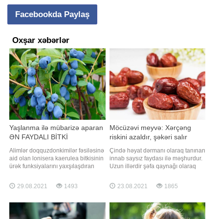
Facebookda Paylaş
Oxşar xəbərlər
Yaşlanma ilə mübarizə aparan
Möcüzəvi meyvə: Xərçəng
ƏN FAYDALI BİTKİ
riskini azaldır, şəkəri salır
Alimlər doqquzdonkimilər fəsiləsinə
Çində həyat dərmanı olaraq tanınan
aid olan lonisera kaerulea bitkisinin
innab saysız faydası ilə məşhurdur.
ürək funksiyalarını yaxşılaşdıran
Uzun illərdir şəfa qaynağı olaraq
faydalı giləmeyvə hesab edir.
tanınan bu meyvənin yeni faydası
Tərkibindəki yüksək miqdarda
öyrənilib. -a istinadən xəbər verir ki,
29.08.2021
1493
23.08.2021
1865
antioksidantlar, vitaminlər və
innab yemək sizi bir çox
mikroelementlər onu immunitetin ən
xəstəliklərdən qoruyacaq. Tərkibi A
faydalı bitkilərindən birinə çevirir.
və C vitamini boldur. Ürək
Bitkinin bu xüsusiyyətləri barəd
sağlamlığı üçün xeyirlidir. Bağırsa