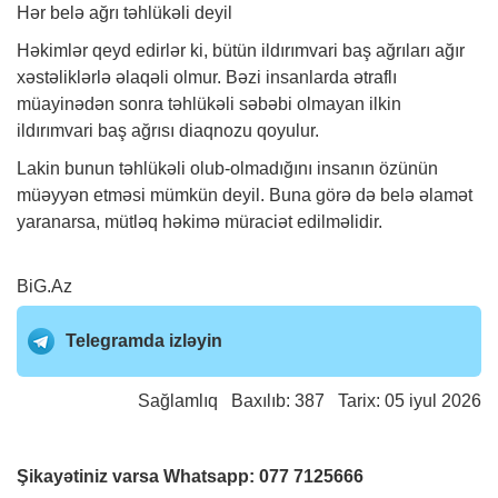
Hər belə ağrı təhlükəli deyil
Həkimlər qeyd edirlər ki, bütün ildırımvari baş ağrıları ağır
xəstəliklərlə əlaqəli olmur. Bəzi insanlarda ətraflı
müayinədən sonra təhlükəli səbəbi olmayan ilkin
ildırımvari baş ağrısı diaqnozu qoyulur.
Lakin bunun təhlükəli olub-olmadığını insanın özünün
müəyyən etməsi mümkün deyil. Buna görə də belə əlamət
yaranarsa, mütləq həkimə müraciət edilməlidir.
BiG.Az
Telegramda izləyin
Sağlamlıq
Baxılıb: 387 Tarix: 05 iyul 2026
Şikayətiniz varsa Whatsapp:
077 7125666