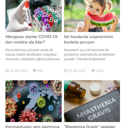
Allergiyası olanlar COVID-19-
İsti havalarda orqanizminizi
dan müalicə ala bilər?
bunlarla qoruyun
Koronavirusa yoluxan xəstə ilk
Havaların çox isti keçməsi bir
olaraq həkim tərəfindən müayinə
çoxlarının səhhətində problemlər
olunmalı, xəstəliyin ağırlıq dərəcəsi
yaradır. Yüksək temperatur
və klinik formaları müəyyən
metabolizmdə dəyişikliyə səbəb
edilməlidir. Ağırlıq dərəcəsinə görə
olur. Xroniki xəstəliyi olanlar,
11.09.2021
941
15.08.2021
1261
isə yüngül, orta ağır, ağır və çox ağır
uşaqlar və yaşlılar isti havada
olaraq bölünür. Burada da hər
xüsusi qulluq tələb edir. İsti hava
birinə ayrıca yanaşma olur. Üstəlik
ürək, sinir xəstəliklərinin artmasına
də hər bir xəstənin yanaşı xəstəliy
gətirib çıxarır. İsti havada bədən
temperatur
Koronavirusun yeni ştammına
"Miasteniya Gravis" xəstələri