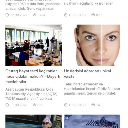
siyahısını açıqlayıb. -a istinadən
oktyabr 1968-ci ildə Bakı şəhərində
xəbər verir ki, 100 nəfərdən ibarət
anadan olub. Gənc yaşlarından
siyahı "Liderlər", "İxtiraçılar",
etibarən musiqi fəaliyyətinə
12.09.2021
3724
16.09.2021
877
"İncəsənət xadimləri", "Yenilikçilər"
başlayan Sevilin qısa zaman
kimi bir neçə bölməyə ayrılıb.
ərzində istedadı kəşf edilir və
Siyasətçilə
müxtəlif musiqi tədbirlərində çıxış
etməyə başlayır. Azərbaycan Dövlət
Konservatoriyasının fortepiano
şöbəsində təhsi
Oturaq həyat tərzi keçirənlər
Üz dərisini ağardan unikal
necə qidalanmalıdır? - Dəyərli
vasitə
məsləhətlər
Təbii inqredientlərdən və
vitaminlərdən ibarət effektiv Biocosu
Azərbaycan Respublikası Qida
ağardıcı krem. Serum ilə birlikdə!.
Təhlükəsizliyi Agentliyinin (AQTA)
Həyatın müxtəlif mərhələlərində
"AQTA maarifləndirir" rubrikası
dəridə az və ya çox intensivlikdə
davam edir. agentliyə istinadən
11.09.2021
659
13.09.2021
741
piqmentasiya əmələ gələ bilər. Bu,
xəbər verir ki, rubrika çərçivəsində
irsiyyət, yaş, hamiləlik, aşılayıcı
AQTA və Qida Təhlükəsizliyi
dərman və ya gözəllik salonlarında
İnstitutunun (AQTİ) mütəxəssisləri
icra edilən bəzi müalicələr
tərəfindən hazırlanan maarifləndirici
səbəbində
materiallar, sağlam qidalanm