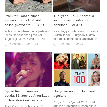
Prokuror küçədə çılpaq
Türkiyədə İLK: 3D printerlə
vəziyyətdə gəzdi: Sakinlər
insan beyninin nüsxəsi
polisə şikayət etdi - FOTO
hazırlandı - VİDEO
Polşanın cənub-şərqində yerləşən
Nevrologiya mütəxəssisi professor
Svidnitsa şəhərində prokuror
Sultan Tarlacı Türkiyədə ilk dəfə
küçədə çılpaq vəziyyətdə gəzib.
olaraq 3D printerlə insan beyninin
Ətrafdakı insanların çəkdiyi
dəqiq nüsxəsini hazırlayıb. Oxu.a-a
12.09.2021
1423
13.09.2021
490
fotolarda çılpaq vəziyyətdə olan
istinadən xəbər verir ki, keçmişdə
kişinin əlində dörd pivə butulkası ilə
beyinin içindəki quruluşu anlamaq
ərzaq mağazalarını gəzdiyi əks
üçün silikon yerləşdirmə kimi xam
olunub. Digər görüntülərdə
üsullar istifadə olunurdu, ancaq bu
prokurorun tamamilə çılpaq bir
inkişafla beyinin xaric
vəziyyətdə küçələr
Aygün Kazımovanı arxada
Dünyanın ən nüfuzlu insanları
qoydu, 31 yaşında Amerikada
açıqlandı
güllələndi – Azərbaycanlı
ABŞ-ın "Time" jurnalı 2021-ci ildə
müğənninin faciəvi həyatı
dünyanın ən nüfuzlu insanlarının
Sevil Maqsud qızı Hacıyeva 3