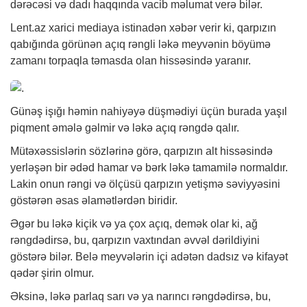
dərəcəsi və dadı haqqında vacib məlumat verə bilər.
Lent.az xarici mediaya istinadən
xəbər
verir ki, qarpızın
qabığında görünən açıq rəngli ləkə meyvənin böyümə
zamanı torpaqla təmasda olan hissəsində yaranır.
Günəş işığı həmin nahiyəyə düşmədiyi üçün burada yaşıl
piqment əmələ gəlmir və ləkə açıq rəngdə qalır.
Mütəxəssislərin sözlərinə görə, qarpızın alt hissəsində
yerləşən bir ədəd hamar və bərk ləkə tamamilə normaldır.
Lakin onun rəngi və ölçüsü qarpızın yetişmə səviyyəsini
göstərən əsas əlamətlərdən biridir.
Əgər bu ləkə kiçik və ya çox açıq, demək olar ki, ağ
rəngdədirsə, bu, qarpızın vaxtından əvvəl dərildiyini
göstərə bilər. Belə meyvələrin içi adətən dadsız və kifayət
qədər şirin olmur.
Əksinə, ləkə parlaq sarı və ya narıncı rəngdədirsə, bu,