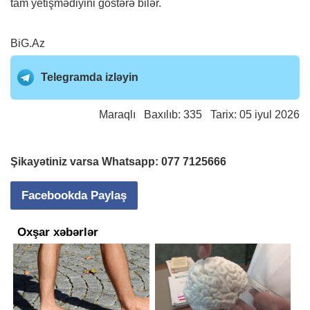
tam yetişmədiyini göstərə bilər.
BiG.Az
Telegramda izləyin
Maraqlı
Baxılıb: 335 Tarix: 05 iyul 2026
Şikayətiniz varsa Whatsapp:
077 7125666
Facebookda Paylaş
Oxşar xəbərlər