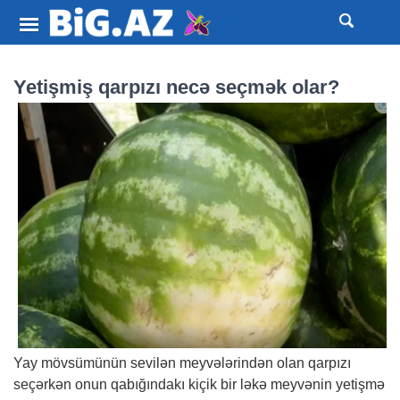
Yetişmiş qarpızı necə seçmək olar?
Yay mövsümünün sevilən meyvələrindən olan qarpızı
seçərkən onun qabığındakı kiçik bir ləkə meyvənin yetişmə