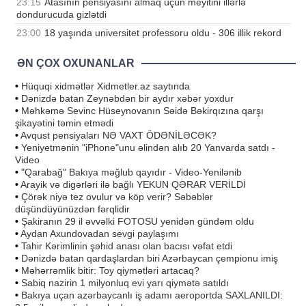
23:15
Atasının pensiyasını almaq üçün meyitini illərlə
dondurucuda gizlətdi
23:00
18 yaşında universitet professoru oldu - 306 illik rekord
ƏN ÇOX OXUNANLAR
•
Hüquqi xidmətlər Xidmetler.az saytında
•
Dənizdə batan Zeynəbdən bir aydır xəbər yoxdur
•
Məhkəmə Sevinc Hüseynovanın Səidə Bəkirqızına qarşı
şikayətini təmin etmədi
•
Avqust pensiyaları NƏ VAXT ÖDƏNİLƏCƏK?
•
Yeniyetmənin "iPhone"unu əlindən alıb 20 Yanvarda satdı -
Video
•
"Qarabağ" Bakıya məğlub qayıdır - Video-Yenilənib
•
Arayik və digərləri ilə bağlı YEKUN QƏRAR VERİLDİ
•
Çörək niyə tez ovulur və köp verir? Səbəblər
düşündüyünüzdən fərqlidir
•
Şakiranın 29 il əvvəlki FOTOSU yenidən gündəm oldu
•
Aydan Axundovadan sevgi paylaşımı
•
Tahir Kərimlinin şəhid anası olan bacısı vəfat etdi
•
Dənizdə batan qardaşlardan biri Azərbaycan çempionu imiş
•
Məhərrəmlik bitir: Toy qiymətləri artacaq?
•
Sabiq nazirin 1 milyonluq evi yarı qiymətə satıldı
•
Bakıya uçan azərbaycanlı iş adamı aeroportda SAXLANILDI: