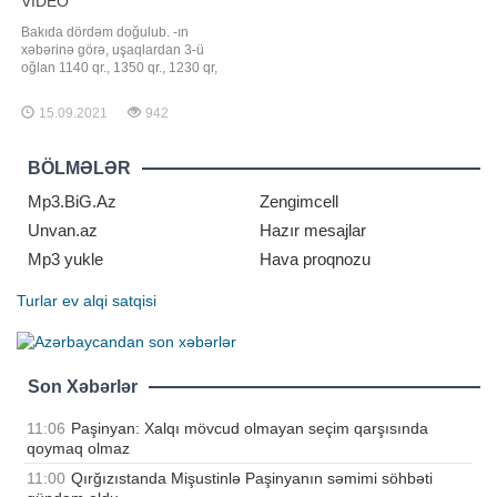
VİDEO
Bakıda dördəm doğulub. -ın
xəbərinə görə, uşaqlardan 3-ü
oğlan 1140 qr., 1350 qr., 1230 qr,
biri qızdır 1120 qr. Zaqatala rayon
sakinləri olan 30 yaşlı Ülviyyə
15.09.2021
942
Sofiyeva və 32 yaşlı Huseynbala
Sofiyevin ailəsində dünyaya gələn
uşaqlar onların ilk övladlarıdır.
BÖLMƏLƏR
Qeysəriyyə əməliyyatı ilə doğulan
uşaqları
Mp3.BiG.Az
Zengimcell
Unvan.az
Hazır mesajlar
Mp3 yukle
Hava proqnozu
Turlar
ev alqi satqisi
Son Xəbərlər
11:06
Paşinyan: Xalqı mövcud olmayan seçim qarşısında
qoymaq olmaz
11:00
Qırğızıstanda Mişustinlə Paşinyanın səmimi söhbəti