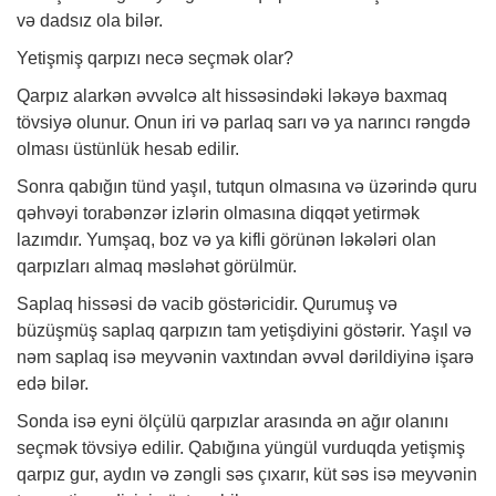
və dadsız ola bilər.
Yetişmiş qarpızı necə seçmək olar?
Qarpız alarkən əvvəlcə alt hissəsindəki ləkəyə baxmaq
tövsiyə olunur. Onun iri və parlaq sarı və ya narıncı rəngdə
olması üstünlük hesab edilir.
Sonra qabığın tünd yaşıl, tutqun olmasına və üzərində quru
qəhvəyi torabənzər izlərin olmasına diqqət yetirmək
lazımdır. Yumşaq, boz və ya kifli görünən ləkələri olan
qarpızları almaq məsləhət görülmür.
Saplaq hissəsi də vacib göstəricidir. Qurumuş və
büzüşmüş saplaq qarpızın tam yetişdiyini göstərir. Yaşıl və
nəm saplaq isə meyvənin vaxtından əvvəl dərildiyinə işarə
edə bilər.
Sonda isə eyni ölçülü qarpızlar arasında ən ağır olanını
seçmək tövsiyə edilir. Qabığına yüngül vurduqda yetişmiş
qarpız gur, aydın və zəngli səs çıxarır, küt səs isə meyvənin