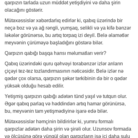
qarpızın tarlada uzun müddət yetişdiyini və daha şirin
olacağını göstərir.
Mütəxəssislər xəbərdarlıq edirlər ki, qabıq üzərində bir
neçə boz və ya ağ rəngli, yumşaq, selikli və ya kifə bənzər
ləkələr görünərsə, bu artıq torpaq izi deyil. Belə əlamətlər
meyvənin çürüməyə başladığını göstərə bilər.
Qarpızın qabığı başqa hansı məlumatları verir?
Qabıq üzərindəki quru qəhvəyi torabənzər izlər arıların
çiçəyi tez-tez tozlandırmasının nəticəsidir. Belə izlər nə
qədər çox olarsa, qarpızın şəkər tərkibinin də bir o qədər
yüksək olduğu hesab edilir.
Yetişmiş qarpızın qabığı adətən tünd yaşıl və tutqun olur.
Əgər qabıq parlaq və həddindən artıq hamar görünürsə,
bu, meyvənin tam yetişmədiyinə işarə edə bilər.
Mütəxəssislər həmçinin bildirirlər ki, yumru formalı
qarpızlar adətən daha şirin və şirəli olur. Uzunsov formada
və ölçüsünə görə yüngül olan qarpızların isə içi daha sulu