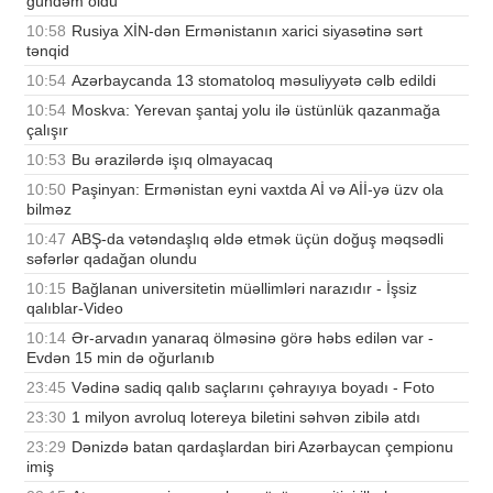
gündəm oldu
10:58
Rusiya XİN-dən Ermənistanın xarici siyasətinə sərt
tənqid
10:54
Azərbaycanda 13 stomatoloq məsuliyyətə cəlb edildi
10:54
Moskva: Yerevan şantaj yolu ilə üstünlük qazanmağa
çalışır
10:53
Bu ərazilərdə işıq olmayacaq
10:50
Paşinyan: Ermənistan eyni vaxtda Aİ və Aİİ-yə üzv ola
bilməz
10:47
ABŞ-da vətəndaşlıq əldə etmək üçün doğuş məqsədli
səfərlər qadağan olundu
10:15
Bağlanan universitetin müəllimləri narazıdır - İşsiz
qalıblar-Video
10:14
Ər-arvadın yanaraq ölməsinə görə həbs edilən var -
Evdən 15 min də oğurlanıb
23:45
Vədinə sadiq qalıb saçlarını çəhrayıya boyadı - Foto
23:30
1 milyon avroluq lotereya biletini səhvən zibilə atdı
23:29
Dənizdə batan qardaşlardan biri Azərbaycan çempionu
imiş