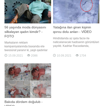
56 yaşında moda dünyasını
Yatağına ilan girən kişinin
silkələyən qadın kimdir? -
qorxu dolu anları - VİDEO
FOTO
Hindistanda az qala faciə ilə
nəticələnəcək hadisənin görüntüləri
Markaların reklam
yayılıb. Kadrlar Racastanda,
kampaniyalarında baxanda elə
Bansvar məbədində qeydə alınıb. -
təəssürat yaranır ki, yaşlı qadınlar
a istinadən xəbər verir ki, videodan
bazardan kənarlaşdırılıb və bu
15.09.2021
2086
10.09.2021
1704
göründüyü kimi, kobra ilanı yerdə
dünyada onlara yer yoxdur. Uzun
yatan insana tərəf sürünür. Sonra o,
illər həqiqətən belə idi, dəb
odeyalın altına girir. Bu vaxt kişi qəfil
dünyasında yaş kriteriyaları və
ayılaraq yerindən sıçrayır
gənclik kultu hökm sürürdü. Sosial
şəbəkələrin yaranması ilə
xoşbəxtlikdən standartlar dəyişməy
Bakıda dördəm doğulub -