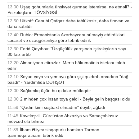
13:00
Uşaq qohumlarla ünsiyyət qurmaq istəmirsə, nə etməli? -
Psixoloqların TÖVSİYƏSİ
12:50
Uitkoff: Cənubi Qafqaz daha təhlükəsiz, daha firavan və
daha sabitdir
12:40
Rubio: Ermənistanla Azərbaycanı nümayiş etdirdikləri
cəsarət və uzaqgörənliyə görə təbrik edirik
12:30
Fərid Qayıbov: "Üzgüçülük yarışında iştirakçıların sayı
30 faiz artıb"
12:20
Almaniyada etirazlar: Merts hökumətinin istefası tələb
edilir
12:10
Soyuq çaya və yeməyə görə şişi qızdırıb arvadına "dağ
basdı" - Yardımlıda DƏHŞƏT
12:00
Sağlamlıq üçün bu qidalar mütləqdir
12:00
2 mindən çox insan toya gəldi - Bəylə gəlin başqası oldu
11:59
"Qadın kimi xoşbəxt olmadım" deyib, ağladı
11:45
Kavelaşvili: Gürcüstan Abxaziya və Samaçablosuz
mövcud ola bilməz
11:39
İlham Əliyev sinqapurlu həmkarı Tarman
Şanmuqaratnamı təbrik edib