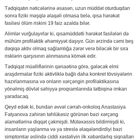
Tədqiqatın nəticələrinə əsasən, uzun müddət oturduqdan
sonra fiziki məşqlə əlaqəli olmasa belə, qısa hərəkət
fasiləsi ölüm riskini 19 faiz azalda bilər.
Alimlər vurğulayırlar ki, qısamüddətli hərəkət fasilələri də
mühüm profilaktik əhəmiyyət daşıyır. Gün ərzində cəmi beş
dəqiqə aktiv olmaq sağlamlığa zərər verə biləcək bir sıra
risklərin qarşısının alınmasına kömək edir.
Tədqiqat müəlliflərinin qənaətinə görə, gələcək elmi
araşdırmalar fiziki aktivliklə bağlı daha konkret tövsiyələrin
hazırlanmasına və onların xərçəngin profilaktikasına
yönəlmiş dövlət səhiyyə proqramlarında tətbiqinə imkan
yaradacaq.
Qeyd edək ki, bundan əvvəl cərrah-onkoloq Anastasiya
Fatyanova zahirən təhlükəsiz görünən bəzi xərçəng
əlamətlərinə diqqət çəkmişdi. Mütəxəssis bildirmişdi ki,
insanların yaşlanma və ya streslə əlaqələndirdiyi bəzi
simptomlar əslində ciddi xəstəliyin ilk xəbərdarlıq siqnalları