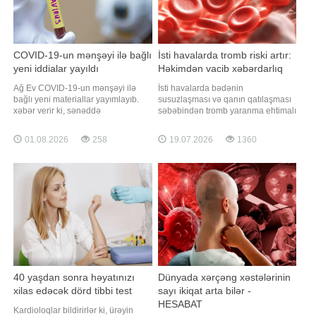
COVID-19-un mənşəyi ilə bağlı
İsti havalarda tromb riski artır:
yeni iddialar yayıldı
Həkimdən vacib xəbərdarlıq
Ağ Ev COVID-19-un mənşəyi ilə
İsti havalarda bədənin
bağlı yeni materiallar yayımlayıb.
susuzlaşması və qanın qatılaşması
xəbər verir ki, sənəddə
səbəbindən tromb yaranma ehtimalı
koronavirusun laboratoriya mənşəli
arta bilər. xəbər verir ki, bu barədə
ola biləcəyi iddiasına yer verilib.
rusiyalı həkim-terapevt Tatyana
01.08.2026
258
19.07.2026
1360
ABŞ administrasiyasının rəsmi
Vinoqradova RT-yə müsahibəsində
internet saytında dərc olunan
bildirib. Mütəxəssisin sözlərinə
hesabatda bildirilir ki, virusun bəzi
görə, tromb damar daxilində
xüsusiyyətləri təbii ştammlarda
yaranan və qan dövranını qismən
nadir hallard
və ya tamamil
40 yaşdan sonra həyatınızı
Dünyada xərçəng xəstələrinin
xilas edəcək dörd tibbi test
sayı ikiqat arta bilər -
HESABAT
Kardioloqlar bildirirlər ki, ürəyin