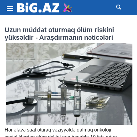
Uzun müddət oturmaq ölüm riskini
yüksəldir - Araşdırmanın nəticələri
Hər əlavə saat oturaq vəziyyətdə qalmaq onkoloji