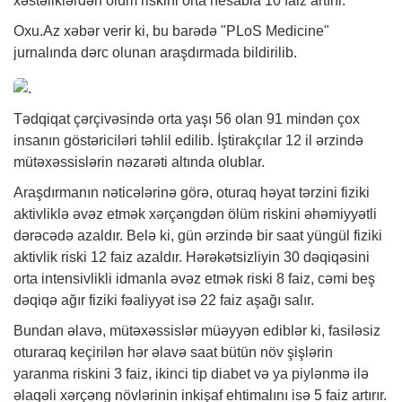
xəstəliklərdən ölüm riskini orta hesabla 10 faiz artırır.
Oxu.Az
xəbər
verir ki, bu barədə "PLoS Medicine"
jurnalında dərc olunan araşdırmada bildirilib.
Tədqiqat çərçivəsində orta yaşı 56 olan 91 mindən çox
insanın göstəriciləri təhlil edilib. İştirakçılar 12 il ərzində
mütəxəssislərin nəzarəti altında olublar.
Araşdırmanın nəticələrinə görə, oturaq həyat tərzini fiziki
aktivliklə əvəz etmək xərçəngdən ölüm riskini əhəmiyyətli
dərəcədə azaldır. Belə ki, gün ərzində bir saat yüngül fiziki
aktivlik riski 12 faiz azaldır. Hərəkətsizliyin 30 dəqiqəsini
orta intensivlikli idmanla əvəz etmək riski 8 faiz, cəmi beş
dəqiqə ağır fiziki fəaliyyət isə 22 faiz aşağı salır.
Bundan əlavə, mütəxəssislər müəyyən ediblər ki, fasiləsiz
oturaraq keçirilən hər əlavə saat bütün növ şişlərin
yaranma riskini 3 faiz, ikinci tip diabet və ya piylənmə ilə
əlaqəli xərçəng növlərinin inkişaf ehtimalını isə 5 faiz artırır.