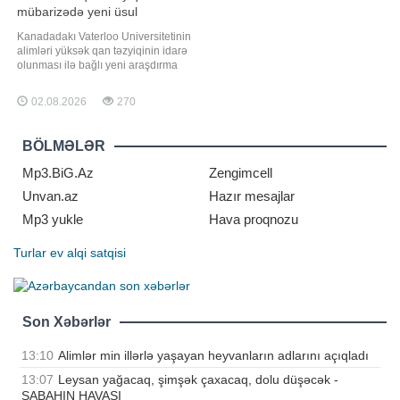
mübarizədə yeni üsul
Kanadadakı Vaterloo Universitetinin
alimləri yüksək qan təzyiqinin idarə
olunması ilə bağlı yeni araşdırma
aparıblar. xəbər verir ki, tədqiqatın
nəticələrinə görə, yalnız duzun
02.08.2026
270
(natriumun) qəbulunu azaltmaq
deyil, eyni zamanda qidalanmada
kaliumun miqdarını artırmaq da qan
BÖLMƏLƏR
təzyiqinin aşağı salınmasın
Mp3.BiG.Az
Zengimcell
Unvan.az
Hazır mesajlar
Mp3 yukle
Hava proqnozu
Turlar
ev alqi satqisi
Son Xəbərlər
13:10
Alimlər min illərlə yaşayan heyvanların adlarını açıqladı
13:07
Leysan yağacaq, şimşək çaxacaq, dolu düşəcək -
SABAHIN HAVASI