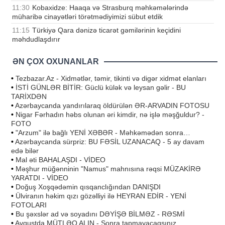
11:30
Kobaxidze: Haaqa və Strasburq məhkəmələrində
müharibə cinayətləri törətmədiyimizi sübut etdik
11:15
Türkiyə Qara dənizə ticarət gəmilərinin keçidini
məhdudlaşdırır
ƏN ÇOX OXUNANLAR
•
Tezbazar.Az - Xidmətlər, təmir, tikinti və digər xidmət elanları
•
İSTİ GÜNLƏR BİTİR: Güclü külək və leysan gəlir - BU
TARİXDƏN
•
Azərbaycanda yandırılaraq öldürülən ƏR-ARVADIN FOTOSU
•
Nigar Fərhadın həbs olunan əri kimdir, nə işlə məşğuldur? -
FOTO
•
"Arzum" ilə bağlı YENİ XƏBƏR - Məhkəmədən sonra…
•
Azərbaycanda sürpriz: BU FƏSİL UZANACAQ - 5 ay davam
edə bilər
•
Mal əti BAHALAŞDI - VİDEO
•
Məşhur müğənninin "Namus" mahnısına rəqsi MÜZAKİRƏ
YARATDI - VİDEO
•
Doğuş Xoşqədəmin qısqanclığından DANIŞDI
•
Ülviranın həkim qızı gözəlliyi ilə HEYRAN EDİR - YENİ
FOTOLARI
•
Bu şəxslər ad və soyadını DƏYİŞƏ BİLMƏZ - RƏSMİ
•
Avqustda MÜTLƏQ ALIN - Sonra tapmayacaqsınız