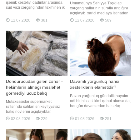
işemik xəstəliyi qadınlar arasında
Ümumdünya Səhiyyə Təşkilatı
süd vəzi xərçəngindən təxminən iki
xərçəng hallarının sürətlə artdığını
dəfə çox ölümə səbəb olur. xarici
açıqlayıb. xarici mediaya istinadən
mediaya istinadən xəbər verir ki,
bildirir ki, yeni qlobal hesabata
12.07.2026
381
12.07.2026
589
buna baxmayaraq, bir çox qadın ilk
görə, profilaktika, erkən aşkarlama
xəbərdaredici əlamətləri ya
və müalicə yaxşılaşdırılmadıqda,
görməzlikdən gəlir, ya da onları adi
2050-ci ilə qədər yeni xərçəng
yorğunluqla əlaqələndirir
hallarının illik sayı təxminən 35
milyona çata bilər. Hesabatda qey
Dondurucudan gələn zəhər -
Davamlı yorğunluq hansı
həkimlərin almağı məsləhət
xəstəliklərin əlamətidir?
görmədiyi ucuz balıq
Bəzən yorğunluq gündəlik həyatın
adi bir hissəsi kimi qəbul olunsa da,
Mütəxəssislər supermarket
hər gün davam edən halsızlıq
rəflərində satılan ən keyfiyyətsiz
orqanizmdə gizli sağlamlıq
balıq növlərini açıqlayıblar.
probleminin əlaməti ola bilər.
Dondurulmuş balıq tez və faydalı
02.08.2026
229
01.08.2026
251
Mütəxəssislərin sözlərinə görə,
şam yeməyi üçün ideal seçim kimi
davamlı yorğunluğun əsas
görünür. xarici mediaya istinadən
səbəbləri arasında qan azlığı,
xəbər verir ki, supermarketlərdəki
qalxanabənzər vəz xəstəlikləri,
cəlbedici qiymətlərin arxasında