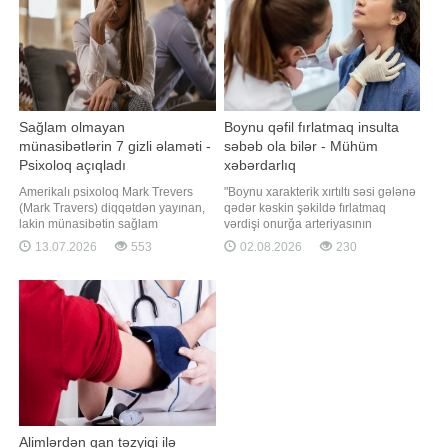
şəkərli diabet, B12 vitamin
bəzən qida dəyərini itirmiş, hətta
sağlamlı
Sağlam olmayan
Boynu qəfil fırlatmaq insulta
münasibətlərin 7 gizli əlaməti -
səbəb ola bilər - Mühüm
Psixoloq açıqladı
xəbərdarlıq
Amerikalı psixoloq Mark Trevers
"Boynu xarakterik xırtıltı səsi gələnə
(Mark Travers) diqqətdən yayınan,
qədər kəskin şəkildə fırlatmaq
lakin münasibətin sağlam
vərdişi onurğa arteriyasının
olmadığını göstərən yeddi əsas
zədələnməsinə və nadir hallarda
13.07.2026
553
02.08.2026
230
əlaməti sadalayıb. Qaynarinfo-nun
işemik insultun yaranmasına səbəb
məlumatına görə, CNBC-də dərc
ola bilər". xəbər verir ki, bunu
olunan məqaləsində Trevers bildirib
"İzvestiya"ya rusiyalı nevroloq
ki, bir çox insan aylarla, hətta illərlə
Aleksandr Tkaçyov deyib.
sağlam olmayan münasibətlərdə
Mütəxəssisin sözlərinə görə
qalır. Onla
Alimlərdən qan təzyiqi ilə