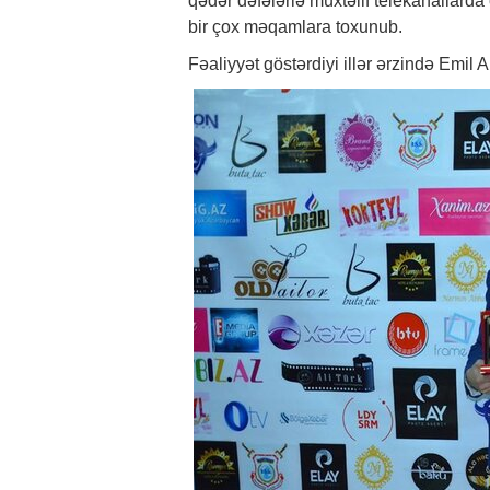
qədər dəfələrlə müxtəlif telekanallarda
bir çox məqamlara toxunub.
Fəaliyyət göstərdiyi illər ərzində Emil A