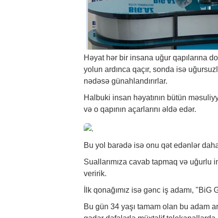
Həyat hər bir insana uğur qapılarına doğru
yolun ardınca qaçır, sonda isə uğursu
nədəsə günahlandırırlar.
Halbuki insan həyatının bütün məsuliyyə
və o qapının açarlarını əldə edər.
Bu yol barədə isə onu qət edənlər daha 
Suallarımıza cavab tapmaq və uğurlu ins
veririk.
İlk qonağımız isə gənc iş adamı, "BiG G
Bu gün 34 yaşı tamam olan bu adam artıq