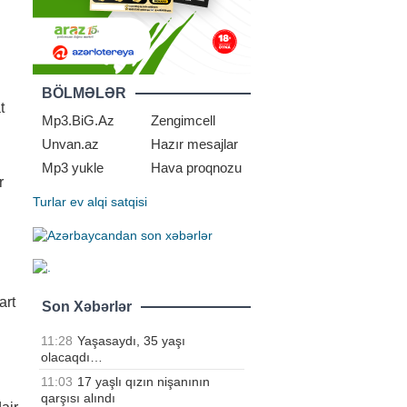
BÖLMƏLƏR
t
Mp3.BiG.Az
Zengimcell
Unvan.az
Hazır mesajlar
Mp3 yukle
Hava proqnozu
r
Turlar
ev alqi satqisi
art
Son Xəbərlər
11:28
Yaşasaydı, 35 yaşı
olacaqdı…
11:03
17 yaşlı qızın nişanının
qarşısı alındı