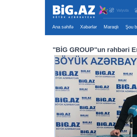
Valyuta
Ana səhifə
Xəbərlər
Maraqlı
Şou b
"BİG GROUP"un rəhbəri 