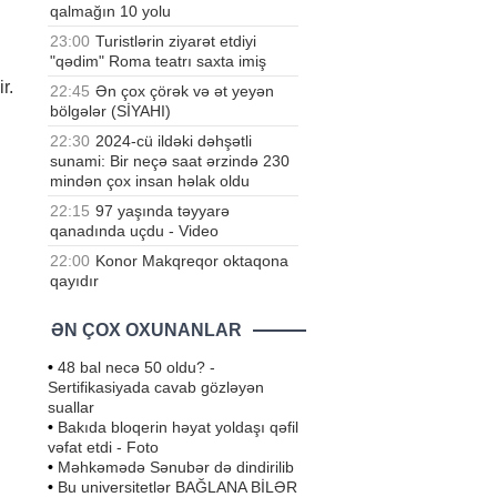
qalmağın 10 yolu
23:00
Turistlərin ziyarət etdiyi
"qədim" Roma teatrı saxta imiş
r.
22:45
Ən çox çörək və ət yeyən
bölgələr (SİYAHI)
22:30
2024-cü ildəki dəhşətli
sunami: Bir neçə saat ərzində 230
mindən çox insan həlak oldu
22:15
97 yaşında təyyarə
qanadında uçdu - Video
22:00
Konor Makqreqor oktaqona
qayıdır
ƏN ÇOX OXUNANLAR
•
48 bal necə 50 oldu? -
Sertifikasiyada cavab gözləyən
suallar
•
Bakıda bloqerin həyat yoldaşı qəfil
vəfat etdi - Foto
•
Məhkəmədə Sənubər də dindirilib
•
Bu universitetlər BAĞLANA BİLƏR