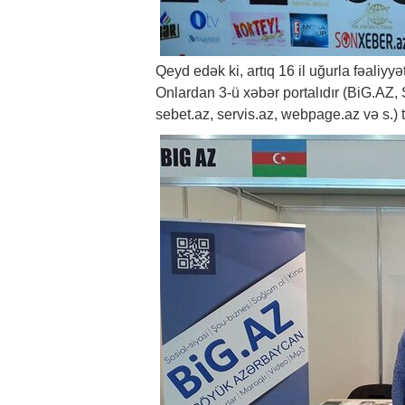
Qeyd edək ki, artıq 16 il uğurla fəaliyy
Onlardan 3-ü xəbər portalıdır (
BiG.AZ
,
sebet.az, servis.az, webpage.az və s.) ti