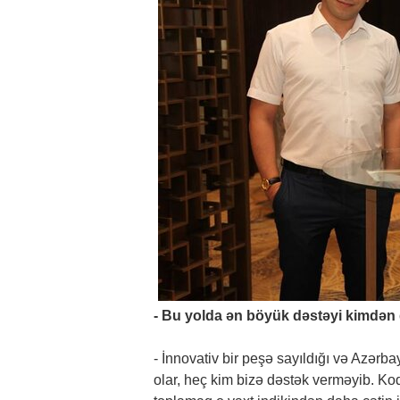
- Bu yolda ən böyük dəstəyi kimdə
- İnnovativ bir peşə sayıldığı və Azə
olar, heç kim bizə dəstək verməyib. Kod