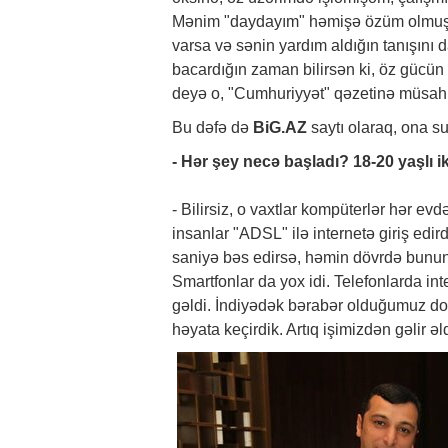
Mənim "daydayım" həmişə özüm olmuşa
varsa və sənin yardım aldığın tanışını
bacardığın zaman bilirsən ki, öz gücün 
deyə o, "Cumhuriyyət" qəzetinə müsahb
Bu dəfə də
BiG.AZ
saytı olaraq, ona su
- Hər şey necə başladı? 18-20 yaşlı 
- Bilirsiz, o vaxtlar kompüterlər hər evd
insanlar "ADSL" ilə internetə giriş edi
saniyə bəs edirsə, həmin dövrdə bunun 
Smartfonlar da yox idi. Telefonlarda int
gəldi. İndiyədək bərabər olduğumuz do
həyata keçirdik. Artıq işimizdən gəlir 