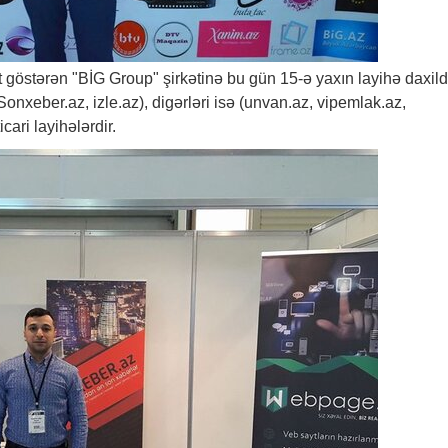
ət göstərən "BİG Group" şirkətinə bu gün 15-ə yaxın layihə daxildi
Sonxeber.az
, izle.az), digərləri isə (unvan.az, vipemlak.az,
cari layihələrdir.