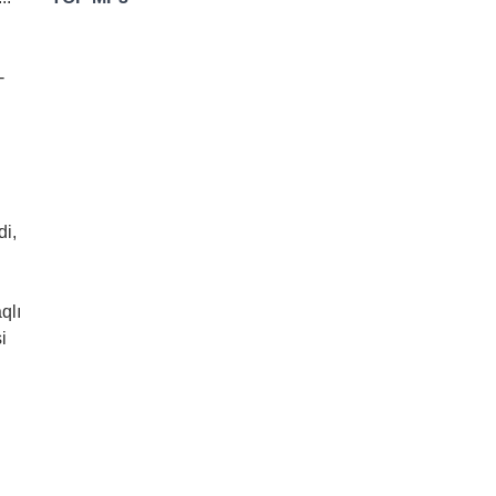
-
di,
qlı
i