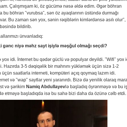
m. Çalışmışam ki, öz gücümə nəsə əldə edim. Əgər böhran
 da bu böhran "vurubsa", sən öz ayaqlarının üstündə durmağı
var. Bu zaman sən yox, sənin rəqiblərin kimlərdənsə asılı olur", 
əsində bildirib.
allarımızı ünvanladıq:
iki gənc niyə məhz sayt işiylə məşğul olmağı seçdi?
ə yox idi. İnternet bu qədər güclü və populyar deyildi. "Wifi" yox i
rdi. Hazırda 3-5 dəqiqəlik bir mahnını yükləmək üçün sizə 1-2
üçün saatlarla interneti, kompüteri açıq qoymaq lazım idi.
ernet və "wap" saytlar yeni yaranırdı. Bizə də yenilik olaraq mara
st və şərikim
Namiq Abdullayev
lə başladıq öyrənməyə və bu iş
əldə etməyə başladıqda isə bu sahə bizi daha da özünə cəlb etdi.