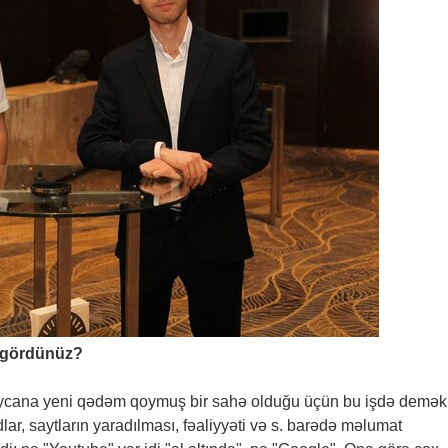
n gördünüz?
rbaycana yeni qədəm qoymuş bir sahə olduğu üçün bu işdə demək
lar, saytların yaradılması, fəaliyyəti və s. barədə məlumat