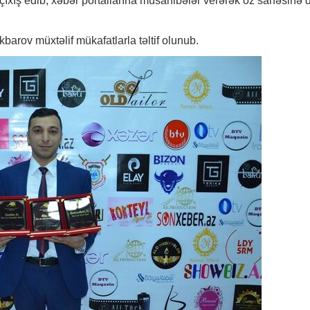
 çıxış edib, xəbər portallarına müsahibələr verərək öz sahəsinə d
kbarov müxtəlif mükafatlarla təltif olunub.