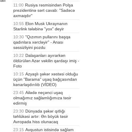
air
11:00
Rusiya rəsmisindən Polşa
prezidentinə sərt cavab: "Sadəcə
axmaqdır"
10:55
Elon Musk Ukraynanın
Starlink tələbinə "yox" deyir
10:30
"Qızımın pullarını başqa
qadınlara xərcləyir" - Anası
səssizliyini pozdu
10:22
Dalaşanları ayırarkən
öldürülən Azər vəkilin qardaşı imiş -
Foto
10:15
Azyaşlı şəkər xəstəsi olduğu
üçün "Barama" uşaq bağçasından
kənarlaşdırılıb (VİDEO)
23:45
Ailədə neçənci uşaq
olmağımız sağlamlığımıza təsir
edirmiş
23:30
Dünyada şəkər qıtlığı
təhlükəsi artır: Ən böyük təsir
Avropada hiss olunacaq
23:15
Avqustun istisində sağlam