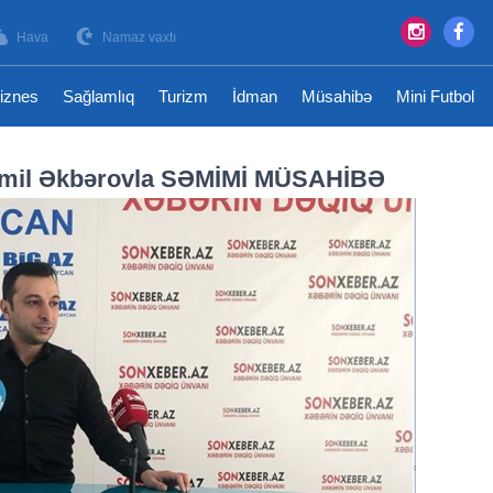
Hava
Namaz vaxtı
iznes
Sağlamlıq
Turizm
İdman
Müsahibə
Mini Futbol
Emil Əkbərovla SƏMİMİ MÜSAHİBƏ