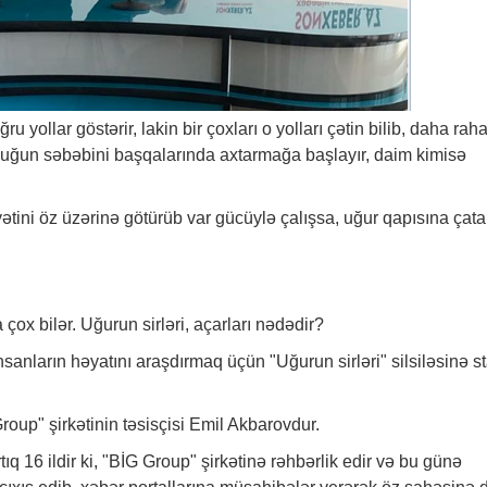
 yollar göstərir, lakin bir çoxları o yolları çətin bilib, daha raha
zluğun səbəbini başqalarında axtarmağa başlayır, daim kimisə
tini öz üzərinə götürüb var gücüylə çalışsa, uğur qapısına çata
çox bilər. Uğurun sirləri, açarları nədədir?
anların həyatını araşdırmaq üçün "Uğurun sirləri" silsiləsinə st
roup" şirkətinin təsisçisi Emil Akbarovdur.
 16 ildir ki, "BİG Group" şirkətinə rəhbərlik edir və bu günə