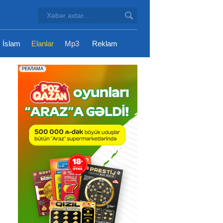
İslam
Elanlar
Mp3
Reklam