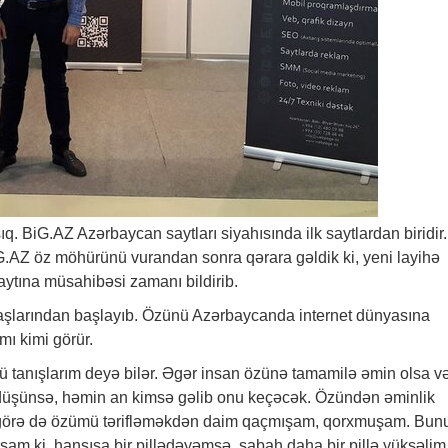
şıq. BiG.AZ Azərbaycan saytları siyahısında ilk saytlardan biridir.
 BiG.AZ öz möhürünü vurandan sonra qərara gəldik ki, yeni layihə
ytına müsahibəsi zamanı bildirib.
yaşlarından başlayıb. Özünü Azərbaycanda internet dünyasına
mı kimi görür.
anışlarım deyə bilər. Əgər insan özünə tamamilə əmin olsa v
düşünsə, həmin an kimsə gəlib onu keçəcək. Özündən əminlik
na görə də özümü tərifləməkdən daim qaçmışam, qorxmuşam. Bun
am ki, hansısa bir pillədəyəmsə, sabah daha bir pillə yüksəlim.