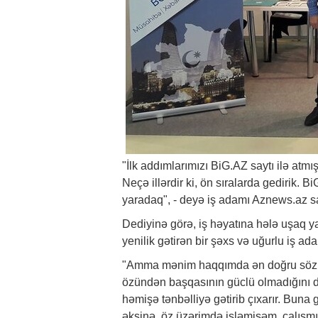
"İlk addımlarımızı
BiG.AZ
saytı ilə atmı
Neçə illərdir ki, ön sıralarda gedirik.
yaradaq", - deyə iş adamı Aznews.az sa
Dediyinə görə, iş həyatına hələ uşaq 
yenilik gətirən bir şəxs və uğurlu iş ada
"Amma mənim haqqımda ən doğru sözü t
özündən başqasının güclü olmadığını 
həmişə tənbəlliyə gətirib çıxarır. Bu
əksinə, öz üzərimdə işləmişəm, çalışmış