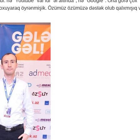
di: nə "Youtube" var idi "əl altında", nə "Google". Ona görə çox
n oxuyaraq öyrənmişik. Özümüz özümüzə dəstək olub qalxmışıq 