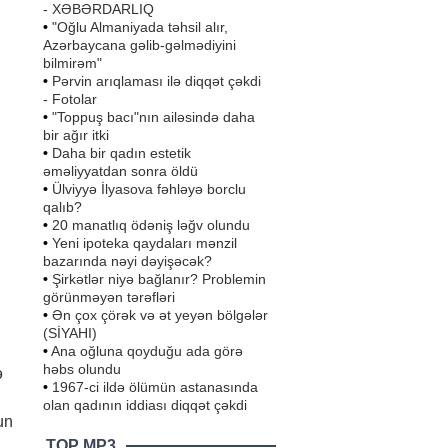
- XƏBƏRDARLIQ
•
"Oğlu Almaniyada təhsil alır,
Azərbaycana gəlib-gəlmədiyini
bilmirəm"
•
Pərvin arıqlaması ilə diqqət çəkdi
- Fotolar
•
"Toppuş bacı"nın ailəsində daha
bir ağır itki
•
Daha bir qadın estetik
əməliyyatdan sonra öldü
•
Ülviyyə İlyasova fəhləyə borclu
qalıb?
•
20 manatlıq ödəniş ləğv olundu
•
Yeni ipoteka qaydaları mənzil
bazarında nəyi dəyişəcək?
•
Şirkətlər niyə bağlanır? Problemin
görünməyən tərəfləri
•
Ən çox çörək və ət yeyən bölgələr
(SİYAHI)
•
Ana oğluna qoyduğu ada görə
həbs olundu
ə
•
1967-ci ildə ölümün astanasında
olan qadının iddiası diqqət çəkdi
un
TOP MP3
..