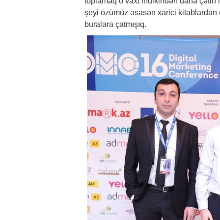
toplamaq o vaxt indikindən daha çətin i
şeyi özümüz əsasən xarici kitablarda
buralara çatmışıq.