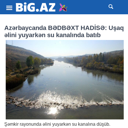
Azərbaycanda BƏDBƏXT HADİSƏ: Uşaq
əlini yuyarkən su kanalında batıb
Şəmkir rayonunda əlini yuyarkən su kanalına düşüb.