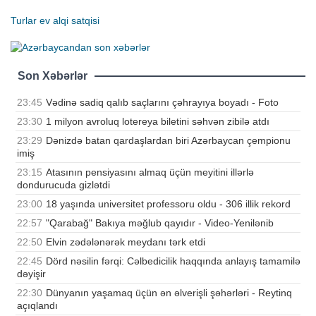
Turlar
ev alqi satqisi
Son Xəbərlər
23:45
Vədinə sadiq qalıb saçlarını çəhrayıya boyadı - Foto
23:30
1 milyon avroluq lotereya biletini səhvən zibilə atdı
23:29
Dənizdə batan qardaşlardan biri Azərbaycan çempionu
imiş
23:15
Atasının pensiyasını almaq üçün meyitini illərlə
dondurucuda gizlətdi
23:00
18 yaşında universitet professoru oldu - 306 illik rekord
22:57
"Qarabağ" Bakıya məğlub qayıdır - Video-Yenilənib
22:50
Elvin zədələnərək meydanı tərk etdi
22:45
Dörd nəsilin fərqi: Cəlbedicilik haqqında anlayış tamamilə
dəyişir
22:30
Dünyanın yaşamaq üçün ən əlverişli şəhərləri - Reytinq
açıqlandı