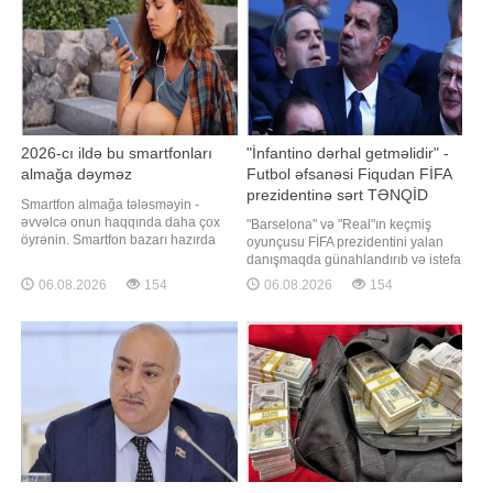
Polis İdarəsinin 24-cü Polis
komandalarında aşağıdakı
Şöbəsinin əməkdaşlarının
məşqçilə
keçirdikləri tədbirlərl
2026-cı ildə bu smartfonları
"İnfantino dərhal getməlidir" -
almağa dəyməz
Futbol əfsanəsi Fiqudan FİFA
prezidentinə sərt TƏNQİD
Smartfon almağa tələsməyin -
əvvəlcə onun haqqında daha çox
"Barselona" və "Real"ın keçmiş
öyrənin. Smartfon bazarı hazırda
oyunçusu FİFA prezidentini yalan
nəhəng bir supermarketi xatırladır:
danışmaqda günahlandırıb və istefa
büdcəyə uyğun "işçi atlar"dan
verməyə çağırıb. -ın xarici mediaya
06.08.2026
154
06.08.2026
154
tutmuş ağır oyunları daşıya bilən
istinadən xəbərinə görə,
flaqmanlara qədər hər şey var.
portuqaliyalı futbol əfsanəsi Luiş
Lakin hər bir model sizin pulunuza
Fiqu FİFA prezidenti Canni
layiq deyil. Bəziləri artıq yeniləm
İnfantinonu sərt tənqid edib.
"Barselona" və "Real"ı