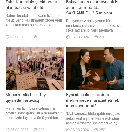
Tahir Kərimlinin şəhid anası
Bakıya uçan azərbaycanlı iş
olan bacısı vəfat etdi
adamı aeroportda
SAXLANILDI: 2.5 milyonu
Sabiq deputat Tahir Kərimliyə ağır
əlindən alındı
itki üz verib. -a istinadən xəbər verir
Rusiyadan Azərbaycana külli
ki, T.Kərimlinin bacısı Saabxanım
miqdarda pulu gizli gətirmək istəyən
uzunsürən xəstəlikdən sonra vəfat
şəxs saxlanılıb. yerli mediaya
edib. Mərhum bu gün Şamaxı şəhər
istinadla bildirir ki, hadisə
06.08.2026
283
06.08.2026
228
qəbiristanlığında dəfn olunacaq.
Novosibirsk şəhərindəki
Qeyd edək ki, mərhum həm də
Tolmaçyovo hava limanında baş
şəhid anası olub. Onun oğlu Şahin
verib. İddia olunur ki, gömrük
Seyidov 1989-cu ildə Bakı Dövlə
əməkdaşları külli miqdarda nağd
pulun qanunsuz şəkildə Rusiyadan
çıxarılmasının qarşısın
Məhərrəmlik bitir: Toy
Eyni iddia ilə ikinci dəfə
qiymətləri artacaq?
məhkəməyə müraciət etmək
mümkündürmü?
Məhərrəmliyin başa çatmasına
sayılı günlər qalıb. Bu o deməkdir ki,
"Məhkəmədə iddia qaldırmış şəxs
ölkəmizdə toy mövsümü yenidən
qəbul edilmiş məhkəmə aktından
canlanmağa başlayacaq.
(qərar, qətnamə, qərardad və s.)
Evlənməyə hazırlaşan cütlükləri ən
narazı qaldıqda, qanunvericilikdə
06.08.2026
276
06.08.2026
250