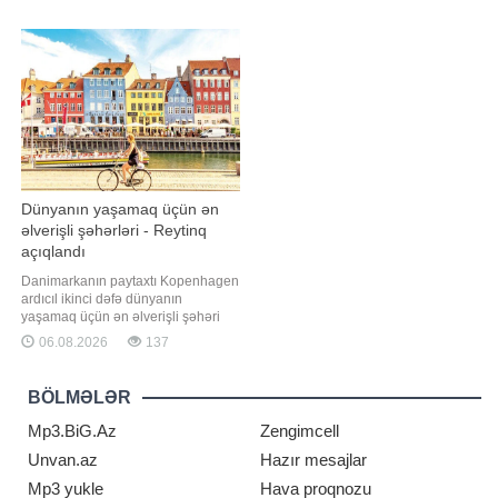
çox maraqlandıran məsələlərdən
nəzərdə tutulmuş qaydada həmin
biri şadlıq saraylarında qiymətlərin
məhkəmə aktından yuxarı
dəyişib-dəyişməməsi, eləcə də
məhkəmə instansiyasına şikayət
uyğun tarix tapmağın
vermək hüququna malikdir. Bu
mümkünlüyüdür. Bəs real duru
hüquq apellyasiya və ya qanunla
müəyyən edilmiş digə
Dünyanın yaşamaq üçün ən
əlverişli şəhərləri - Reytinq
açıqlandı
Danimarkanın paytaxtı Kopenhagen
ardıcıl ikinci dəfə dünyanın
yaşamaq üçün ən əlverişli şəhəri
seçilib. Qaynarinfo xəbər verir ki, bu
06.08.2026
137
barədə Economist Intelligence Unit
tərəfindən hazırlanan 2026-cı il üzrə
Qlobal Yaşanabilirlik İndeksində
BÖLMƏLƏR
qeyd olunub. Reytinqə əsasən,
Kopenhagen 173 şəhər arasında
Mp3.BiG.Az
Zengimcell
sabitlik
Unvan.az
Hazır mesajlar
Mp3 yukle
Hava proqnozu