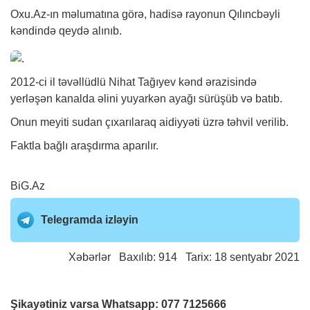
Oxu.Az-ın məlumatına görə, hadisə rayonun Qılıncbəyli
kəndində qeydə alınıb.
2012-ci il təvəllüdlü Nihat Tağıyev kənd ərazisində
yerləşən kanalda əlini yuyarkən ayağı sürüşüb və batıb.
Onun meyiti sudan çıxarılaraq aidiyyəti üzrə təhvil verilib.
Faktla bağlı araşdırma aparılır.
BiG.Az
Telegramda izləyin
Xəbərlər
Baxılıb: 914 Tarix: 18 sentyabr 2021
Şikayətiniz varsa Whatsapp:
077 7125666