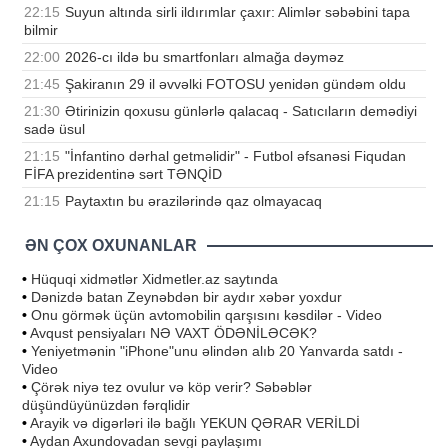
22:15
Suyun altında sirli ildırımlar çaxır: Alimlər səbəbini tapa
bilmir
22:00
2026-cı ildə bu smartfonları almağa dəyməz
21:45
Şakiranın 29 il əvvəlki FOTOSU yenidən gündəm oldu
21:30
Ətirinizin qoxusu günlərlə qalacaq - Satıcıların demədiyi
sadə üsul
21:15
"İnfantino dərhal getməlidir" - Futbol əfsanəsi Fiqudan
FİFA prezidentinə sərt TƏNQİD
21:15
Paytaxtın bu ərazilərində qaz olmayacaq
ƏN ÇOX OXUNANLAR
•
Hüquqi xidmətlər Xidmetler.az saytında
•
Dənizdə batan Zeynəbdən bir aydır xəbər yoxdur
•
Onu görmək üçün avtomobilin qarşısını kəsdilər - Video
•
Avqust pensiyaları NƏ VAXT ÖDƏNİLƏCƏK?
•
Yeniyetmənin "iPhone"unu əlindən alıb 20 Yanvarda satdı -
Video
•
Çörək niyə tez ovulur və köp verir? Səbəblər
düşündüyünüzdən fərqlidir
•
Arayik və digərləri ilə bağlı YEKUN QƏRAR VERİLDİ
•
Aydan Axundovadan sevgi paylaşımı