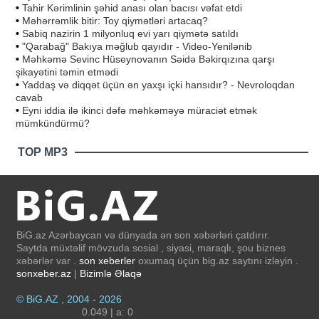
•
Tahir Kərimlinin şəhid anası olan bacısı vəfat etdi
•
Məhərrəmlik bitir: Toy qiymətləri artacaq?
•
Sabiq nazirin 1 milyonluq evi yarı qiymətə satıldı
•
"Qarabağ" Bakıya məğlub qayıdır - Video-Yenilənib
•
Məhkəmə Sevinc Hüseynovanın Səidə Bəkirqızına qarşı
şikayətini təmin etmədi
•
Yaddaş və diqqət üçün ən yaxşı içki hansıdır? - Nevroloqdan
cavab
•
Eyni iddia ilə ikinci dəfə məhkəməyə müraciət etmək
mümkündürmü?
TOP MP3
BiG.az Azərbaycan və dünyada ən son xəbərləri çatdırır.
Saytda müxtəlif mövzuda sosial , siyasi, maraqlı, şou biznes
xəbərlər var .
son xeberler
oxumaq üçün big.az saytını izləyin .
sonxeber.az
|
Bizimlə Əlaqə
© BiG.AZ , 2004 - 2026
0.049 | a: 0