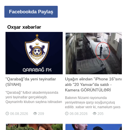
Facebookda Paylaş
Oxşar xəbərlər
"Qarabağ"da yeni təyinatlar
Uşağın əlindən "iPhone 16"sını
(SİYAHI)
alıb "20 Yanvar"da satdı -
Kamera GÖRÜNTÜLƏRİ
"Qarabağ" futbol akademiyasında
yeni təyinatlar gerçəkləşib.
Bakının Nizami rayonunda
Qaynarinfo klubun saytına istinadən
yeniyetməyə qarşı soyğunçuluq
xəbər verir ki, 2026-2027-ci illər
edilib. xəbər verir ki, naməlum şəxs
mövsümündə komandaları
zərərçəkənin əlində olan, dəyəri
06.08.2026
209
06.08.2026
205
çalışdıracaq məşqçilər
1750 manat təşkil edən "iPhone 16"
müəyyənləşib. Akademiya
mobil telefonu alaraq hadisə
koordinatoru Aftandil Hacıyevin
yerindən uzaqlaşıb. Nizami Rayon
rəhbərliyi altında akademiya