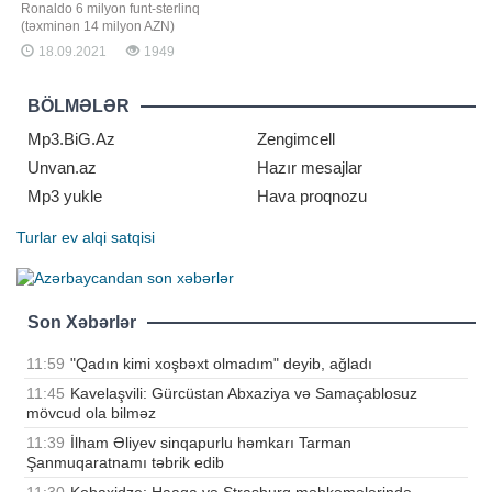
Ronaldo 6 milyon funt-sterlinq
(təxminən 14 milyon AZN)
dəyərindəki malikanəsindən
18.09.2021
1949
köçmək məcburiyyətində qalıb.
xəbər verir ki, buna səbəb
futbolçunun həyat yoldaşı Corcino
BÖLMƏLƏR
Rodriqez və 4 övladı ilə birlikdə
yaşadığı villanın ətrafında qoyun
Mp3.BiG.Az
Zengimcell
sürüsünün olmasıdır. Ronald
Unvan.az
Hazır mesajlar
Mp3 yukle
Hava proqnozu
Turlar
ev alqi satqisi
Son Xəbərlər
11:59
"Qadın kimi xoşbəxt olmadım" deyib, ağladı
11:45
Kavelaşvili: Gürcüstan Abxaziya və Samaçablosuz
mövcud ola bilməz
11:39
İlham Əliyev sinqapurlu həmkarı Tarman
Şanmuqaratnamı təbrik edib