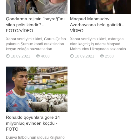
Qondarma rejimin "bayrağ"ını
Maqsud Mahmudov
silən polis kimdir? -
Azərbaycana belə gətirildi -
FOTO/VİDEO
VİDEO
Xəbər verdiyimiz kimi, Gorus-Qafan
Xəbər verdiyimiz kimi, axtarışda
yolunun Şurnux kəndi ərazisindən
olan keçmiş iş adamı Maqsud
keçən zolağa nəzarət edən
Mahmudov Ukraynada saxlanılıb.
Azərbaycan polisi burada hərəkət
"Qafqazinfo" Maqsud Mahmudovun
18.09.2021
4608
18.09.2021
2568
edən avtomobilin üzərindəki
Azərbaycana deportasiya
qondarma "respublika"nın
edilməsinin görüntülərini əldə edib.
qondarma "bayrağı"nı elə yerindəcə
Videodan görünür ki, o,
süngü ilə qazıyıb. Sosial
aeroportdan Daxili İşlər Nazirliyi
şəbəkələrdə yayılan məlumata
əməkdaşları tərəfindən maşına
görə, həmi
yerləşdirilərək aidiyyət
Ronaldo qoyunlara görə 14
milyonluq evindən köçdü -
FOTO
Dünya futbolunun ulduzu Kriştiano