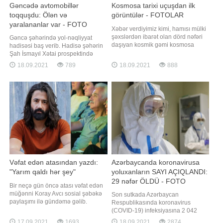
Gəncədə avtomobillər
Kosmosa tarixi uçuşdan ilk
toqquşdu: Ölən və
görüntülər - FOTOLAR
yaralananlar var - FOTO
Xəbər verdiyimiz kimi, hamısı mülki
şəxslərdən ibarət olan dörd nəfəri
Gəncə şəhərində yol-nəqliyyat
daşıyan kosmik gəmi kosmosa
hadisəsi baş verib. Hadisə şəhərin
göndərilib. "Qafqazinfo" xəbər verir
Şah İsmayıl Xətai prospektində
ki, "SpaceX" kosmos turistlərinin ilk
qeydə alınıb. Belə ki, hərəkətdə
18.09.2021
789
18.09.2021
888
görüntülərini yayımlayıb. Həmin
olan VAZ-21 015 markalı minik
görüntüləri təqdim edirik:
avtomobili ilə KİA markalı avtomobil
toqquşub. Daha sonra
avtomobillərdən biri yoldan keçən
iki piyadanı vurub. Onlardan biri
ölüb, digəri is
Vəfat edən atasından yazdı:
Azərbaycanda koronavirusa
"Yarım qaldı hər şey"
yoluxanların SAYI AÇIQLANDI:
29 nəfər ÖLDÜ - FOTO
Bir neçə gün öncə atası vəfat edən
müğənni Koray Avcı sosial şəbəkə
Son sutkada Azərbaycan
paylaşımı ilə gündəmə gəlib.
Respublikasında koronavirus
Axşam.az-a istinadən xəbər verir ki,
(COVID-19) infeksiyasına 2 042
atasının fotosunu paylaşan sənətçi
yeni yoluxma faktı qeydə alınıb, 3
17.09.2021
1693
18.09.2021
2874