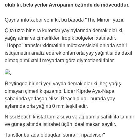
olub ki, belə yerlər Avropanın özündə də mövcuddur.
Qaynarinfo
xəbər
verir ki, bu barədə "The Mirror" yazır.
Qitə üzrə bir sıra kurortlar yay aylarında demək olar ki,
yağış almır və çimərlikləri tropik bölgələri xatırladır.
"Hoppa" transfer xidmətinin mütəxəssisləri onlarla sahil
istiqamətini analiz edərək onları orta yay yağıntısı da daxil
olmaqla müxtəlif meyarlara görə qiymətləndiriblər.
Reytinqdə birinci yeri yayda demək olar ki, heç yağış
olmayan çimərlik qazanıb. Lider Kiprdə Aya-Napa
şəhərində yerləşən Nissi Beach olub - burada yay
aylarında orta yağıntı 0 mm təşkil edir.
Nissi Beach kristal təmiz suyu və ağ qumlu sahili ilə tanınır
və günəş altında istirahət üçün ideal məkan sayılır.
Turistlər burada olduqdan sonra "Tripadvisor"