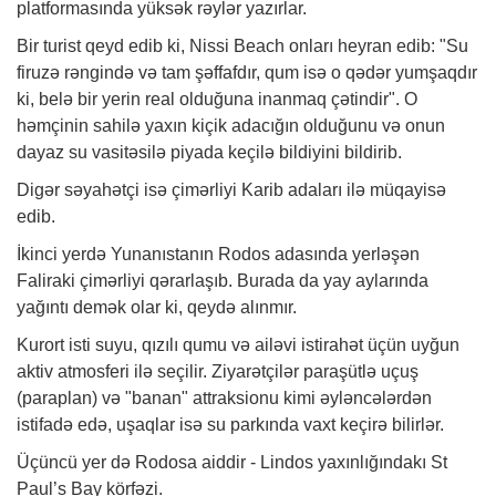
platformasında yüksək rəylər yazırlar.
Bir turist qeyd edib ki, Nissi Beach onları heyran edib: "Su
firuzə rəngində və tam şəffafdır, qum isə o qədər yumşaqdır
ki, belə bir yerin real olduğuna inanmaq çətindir". O
həmçinin sahilə yaxın kiçik adacığın olduğunu və onun
dayaz su vasitəsilə piyada keçilə bildiyini bildirib.
Digər səyahətçi isə çimərliyi Karib adaları ilə müqayisə
edib.
İkinci yerdə Yunanıstanın Rodos adasında yerləşən
Faliraki çimərliyi qərarlaşıb. Burada da yay aylarında
yağıntı demək olar ki, qeydə alınmır.
Kurort isti suyu, qızılı qumu və ailəvi istirahət üçün uyğun
aktiv atmosferi ilə seçilir. Ziyarətçilər paraşütlə uçuş
(paraplan) və "banan" attraksionu kimi əyləncələrdən
istifadə edə, uşaqlar isə su parkında vaxt keçirə bilirlər.
Üçüncü yer də Rodosa aiddir - Lindos yaxınlığındakı St
Paul’s Bay körfəzi.