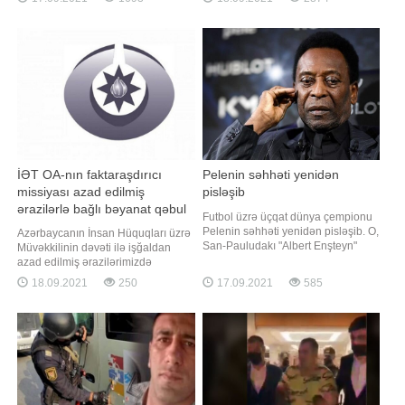
hisslərini belə ifadə edib:. "Mənə
224 nəfər müalicə olunaraq sağalıb.
belə baxdığının heç fərqində
Nazirlər Kabineti yanında Operativ
olmamışam. Heç oturub içki də
Qərargahdan verilən məlumata
içmədik səninlə. Aşiq olduğumu d
görə, COVID-19 üçün götürülən
analiz nümunələri müsbət çıxmış 29
nəfər vəfat edib. İndiyədə
İƏT OA-nın faktaraşdırıcı
Pelenin səhhəti yenidən
missiyası azad edilmiş
pisləşib
ərazilərlə bağlı bəyanat qəbul
Futbol üzrə üçqat dünya çempionu
edib
Pelenin səhhəti yenidən pisləşib. O,
Azərbaycanın İnsan Hüquqları üzrə
San-Pauludakı "Albert Enşteyn"
Müvəkkilinin dəvəti ilə işğaldan
xəstəxanasının yarımintensiv
azad edilmiş ərazilərimizdə
terapiya şöbəsinə köçürülüb.
monitorinq aparmaq üçün
18.09.2021
250
17.09.2021
585
Braziliyalı futbol əfsanəsinin qırtlaq
ölkəmizdə rəsmi səfərdə olan İslam
bölgəsində problemlər aşkar edilib.
Əməkdaşlıq Təşkilatının
Ağırlaşmanın müvəqqəti olduğu,
Ombudsmanlar Assosiasiyasının
xüsusi müalicə və qulluq sayəsind
(İƏT OA) nümayəndə heyəti ilə
Ombudsman Aparatında mətbuat
konfransı keçirilib. Bu barədə
BİG.AZ-