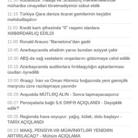
11:30
Kobaxidze: Haaqa və Strasburq məhkəmələrində
müharibə cinayətləri törətmədiyimizi sübut etdik
11:15
Türkiyə Qara dənizə ticarət gəmilərinin keçidini
məhdudlaşdırır
11:01
Kredit kartı şifrəsində "0" rəqəmi olanlara
XƏBƏRDARLIQ EDİLDİ
11:00
Ronald Arauxo "Barselona"dan gedir
10:45
Azərbaycanda əhalinin yarısı bundan əziyyət çəkir
10:30
ABŞ-də sağ xəstələrin orqanlarını götürməyə cəhd edilib
10:15
Azərbaycanda auditorlara fırıldaqçılığın aşkarlanması
üsulları öyrədilib
10:00
Əraqçi: İran və Oman Hörmüz boğazında yeni gəmiçilik
marşrutu üzrə razılaşmaya yaxındır
00:29
Avqustda MÜTLƏQ ALIN - Sonra tapmayacaqsınız
00:27
Pensiyalarla bağlı İLK DƏFƏ AÇIQLANDI - Dəyişiklik
edilir?
00:25
Regionda hava soyuyur: yağış, külək, dolu başlayır -
TARİX AÇIQLANDI
00:23
MAAŞ, PENSİYA VƏ MÜAVİNƏTLƏR YENİDƏN
ARTIRILACAQ? - Mühüm AÇIQLAMA