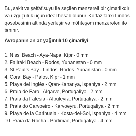
Bu, sakit və şəffaf suyu ilə seçilən mənzərəli bir çimərlikdir
və üzgüçülük üçün ideal hesab olunur. Körfəz tarixi Lindos
qəsəbəsinin altında yerləşir və möhtəşəm mənzərələri ilə
tanınır.
Avropanın ən az yağıntılı 10 çimərliyi
1. Nissi Beach - Aya-Napa, Kipr - 0 mm
2. Faliraki Beach - Rodos, Yunanıstan - 0 mm
3. St Paul’s Bay - Lindos, Rodos, Yunanıstan - 0 mm
4. Coral Bay - Pafos, Kipr - 1 mm
5. Playa del Inglés - Qran-Kanariya, İspaniya - 2 mm
6. Praia de Faro - Alqarve, Portuqaliya - 2 mm
7. Praia da Falesia - Albufeyra, Portuqaliya - 2 mm
8. Praia do Carvoeiro - Karvoeyru, Portuqaliya - 2 mm
9. Playa de la Carihuela - Kosta-del-Sol, İspaniya - 4 mm
10. Praia da Rocha - Portimao, Portuqaliya - 4 mm