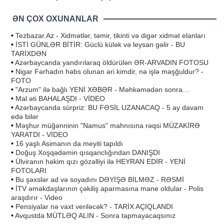
ƏN ÇOX OXUNANLAR
•
Tezbazar.Az - Xidmətlər, təmir, tikinti və digər xidmət elanları
•
İSTİ GÜNLƏR BİTİR: Güclü külək və leysan gəlir - BU
TARİXDƏN
•
Azərbaycanda yandırılaraq öldürülən ƏR-ARVADIN FOTOSU
•
Nigar Fərhadın həbs olunan əri kimdir, nə işlə məşğuldur? -
FOTO
•
"Arzum" ilə bağlı YENİ XƏBƏR - Məhkəmədən sonra…
•
Mal əti BAHALAŞDI - VİDEO
•
Azərbaycanda sürpriz: BU FƏSİL UZANACAQ - 5 ay davam
edə bilər
•
Məşhur müğənninin "Namus" mahnısına rəqsi MÜZAKİRƏ
YARATDI - VİDEO
•
16 yaşlı Asimanın da meyiti tapıldı
•
Doğuş Xoşqədəmin qısqanclığından DANIŞDI
•
Ülviranın həkim qızı gözəlliyi ilə HEYRAN EDİR - YENİ
FOTOLARI
•
Bu şəxslər ad və soyadını DƏYİŞƏ BİLMƏZ - RƏSMİ
•
İTV əməkdaşlarının çəkiliş aparmasına mane oldular - Polis
araşdırır - Video
•
Pensiyalar nə vaxt veriləcək? - TARİX AÇIQLANDI
•
Avqustda MÜTLƏQ ALIN - Sonra tapmayacaqsınız