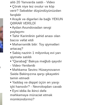
alıb 20 Yanvarda satdı - Video
•
Çörək niyə tez ovulur və köp
verir? Səbəblər düşündüyünüzdən
fərqlidir
•
Arayik və digərləri ilə bağlı YEKUN
QƏRAR VERİLDİ
•
Aydan Axundovadan sevgi
paylaşımı
•
Tahir Kərimlinin şəhid anası olan
bacısı vəfat etdi
•
Məhərrəmlik bitir: Toy qiymətləri
artacaq?
•
Sabiq nazirin 1 milyonluq evi yarı
qiymətə satıldı
•
"Qarabağ" Bakıya məğlub qayıdır
- Video-Yenilənib
ə
•
Məhkəmə Sevinc Hüseynovanın
Səidə Bəkirqızına qarşı şikayətini
təmin etmədi
in
•
Yaddaş və diqqət üçün ən yaxşı
u
içki hansıdır? - Nevroloqdan cavab
•
Eyni iddia ilə ikinci dəfə
yə
məhkəməyə müraciət etmək
mümkündürmü?