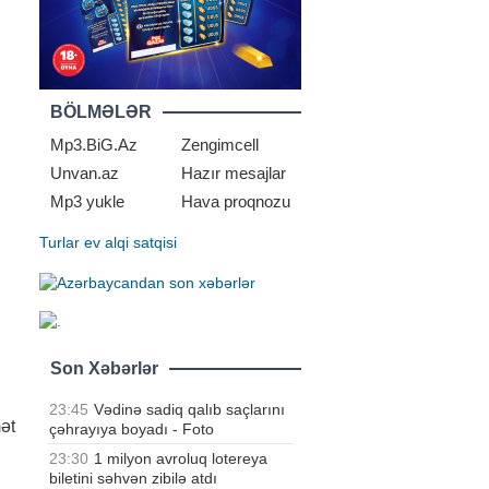
BÖLMƏLƏR
Mp3.BiG.Az
Zengimcell
Unvan.az
Hazır mesajlar
Mp3 yukle
Hava proqnozu
Turlar
ev alqi satqisi
Son Xəbərlər
23:45
Vədinə sadiq qalıb saçlarını
mət
çəhrayıya boyadı - Foto
23:30
1 milyon avroluq lotereya
biletini səhvən zibilə atdı