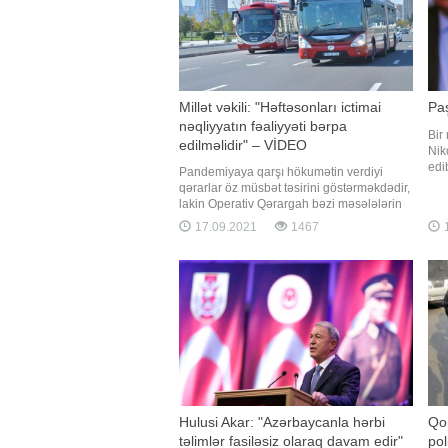
Millət vəkili: "Həftəsonları ictimai
Paş
nəqliyyatın fəaliyyəti bərpa
Bir
edilməlidir" – VİDEO
Nik
edi
Pandemiyaya qarşı hökumətin verdiyi
çat
qərarlar öz müsbət təsirini göstərməkdədir,
Gür
lakin Operativ Qərargah bəzi məsələlərin
rəs
həlli yönündə təcili tədbirlər görməlidir.
17.09.2021
1467
1
Erm
Bunu millət vəkili Fazil Mustafa deyib.
his
Millət vəkili hesab edir ki, həll edilməli ən
vacib məsələ həftəsonları ictimai
nəqliyyatın fəaliyyətini
Hulusi Akar: "Azərbaycanla hərbi
Qon
təlimlər fasiləsiz olaraq davam edir"
po