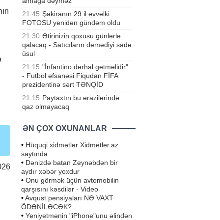
almağa dəyməz
nın
21:45
Şakiranın 29 il əvvəlki
FOTOSU yenidən gündəm oldu
21:30
Ətirinizin qoxusu günlərlə
qalacaq - Satıcıların demədiyi sadə
üsul
ə
21:15
"İnfantino dərhal getməlidir"
- Futbol əfsanəsi Fiqudan FİFA
prezidentinə sərt TƏNQİD
21:15
Paytaxtın bu ərazilərində
qaz olmayacaq
ƏN ÇOX OXUNANLAR
•
Hüquqi xidmətlər Xidmetler.az
saytında
•
Dənizdə batan Zeynəbdən bir
026
aydır xəbər yoxdur
•
Onu görmək üçün avtomobilin
qarşısını kəsdilər - Video
•
Avqust pensiyaları NƏ VAXT
ÖDƏNİLƏCƏK?
•
Yeniyetmənin "iPhone"unu əlindən