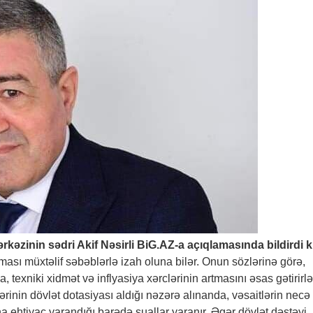
ərkəzinin sədri Akif Nəsirli
BiG.AZ
-a açıqlamasında bildirdi ki
ması müxtəlif səbəblərlə izah oluna bilər. Onun sözlərinə görə,
, texniki xidmət və inflyasiya xərclərinin artmasını əsas gətirirlə
lərinin dövlət dotasiyası aldığı nəzərə alınanda, vəsaitlərin necə
na ehtiyac yarandığı barədə suallar yaranır. Əgər dövlət dəstəyi