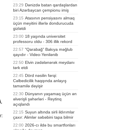
23:29
Dənizdə batan qardaşlardan
biri Azərbaycan çempionu imiş
23:15
Atasının pensiyasını almaq
üçün meyitini illərlə dondurucuda
gizlətdi
23:00
18 yaşında universitet
professoru oldu - 306 illik rekord
22:57
"Qarabağ" Bakıya məğlub
qayıdır - Video-Yenilənib
22:50
Elvin zədələnərək meydanı
tərk etdi
22:45
Dörd nəsilin fərqi:
Cəlbedicilik haqqında anlayış
tamamilə dəyişir
22:30
Dünyanın yaşamaq üçün ən
əlverişli şəhərləri - Reytinq
,
açıqlandı
22:15
Suyun altında sirli ildırımlar
r:
çaxır: Alimlər səbəbini tapa bilmir
22:00
2026-cı ildə bu smartfonları