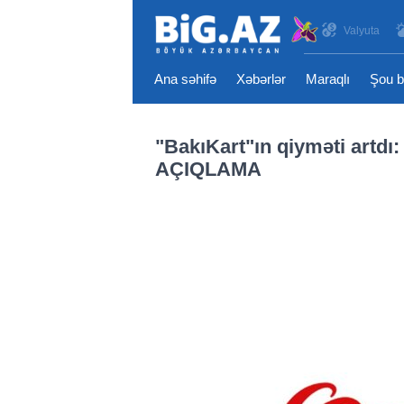
Valyuta
Ana səhifə
Xəbərlər
Maraqlı
Şou b
"BakıKart"ın qiyməti artdı
AÇIQLAMA