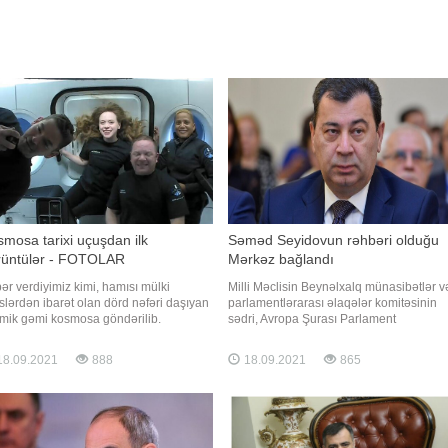
mosa tarixi uçuşdan ilk
Səməd Seyidovun rəhbəri olduğu
rüntülər - FOTOLAR
Mərkəz bağlandı
ər verdiyimiz kimi, hamısı mülki
Milli Məclisin Beynəlxalq münasibətlər v
slərdən ibarət olan dörd nəfəri daşıyan
parlamentlərarası əlaqələr komitəsinin
mik gəmi kosmosa göndərilib.
sədri, Avropa Şurası Parlament
fqazinfo" xəbər verir ki, "SpaceX"
Assambleyasındakı nümayəndə heyətin
os turistlərinin ilk görüntülərini
rəhbəri Səməd Seyidovun başçısı olduğ
8.09.2021
888
18.09.2021
865
ımlayıb. Həmin görüntüləri təqdim
Siyasi Psixologiya Mərkəzi (SPM)
ik:
fəaliyyətini dayandırıb. Mərkəzin
fəaliyyətini dayandırmasına səbəb maliy
problemini