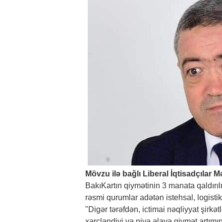
Mövzu ilə bağlı Liberal İqtisadçılar M
BakıKartın qiymətinin 3 manata qaldırıl
rəsmi qurumlar adətən istehsal, logistika
"Digər tərəfdən, ictimai nəqliyyat şirkət
xərcləndiyi və niyə əlavə qiymət artımı