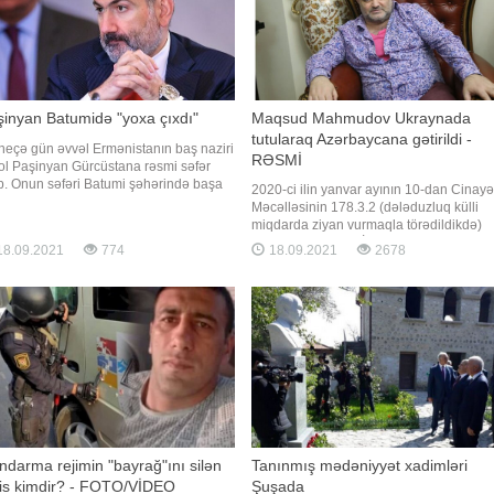
inyan Batumidə "yoxa çıxdı"
Maqsud Mahmudov Ukraynada
tutularaq Azərbaycana gətirildi -
 neçə gün əvvəl Ermənistanın baş naziri
RƏSMİ
ol Paşinyan Gürcüstana rəsmi səfər
b. Onun səfəri Batumi şəhərində başa
2020-ci ilin yanvar ayının 10-dan Cinayə
ıb. Rəsmi məlumata görə, onunla
Məcəlləsinin 178.3.2 (dələduzluq külli
cüstanın baş naziri arasında qeyri-
miqdarda ziyan vurmaqla törədildikdə)
mi görüş olub. Batumiyə səfər
maddəsi ilə Daxili İşlər Nazirliyi tərəfind
8.09.2021
774
18.09.2021
2678
ənistan cəmiyyətinin əhəmiyyətli bir
beynəlxalq axtarışa verilmiş Mahmudov
səsi və xüsusən də bəzi Rusiy
Maqsud Soltan oğlu bu il iyul ayında
Ukrayna Respublikası ərazisində tutulub
Bu barədə Baş Prokurorlu
darma rejimin "bayrağ"ını silən
Tanınmış mədəniyyət xadimləri
lis kimdir? - FOTO/VİDEO
Şuşada