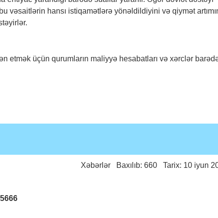
u vəsaitlərin hansı istiqamətlərə yönəldildiyini və qiymət artımı
təyirlər.
yən etmək üçün qurumların maliyyə hesabatları və xərclər barəd
Xəbərlər
Baxılıb: 660 Tarix: 10 iyun 2
25666