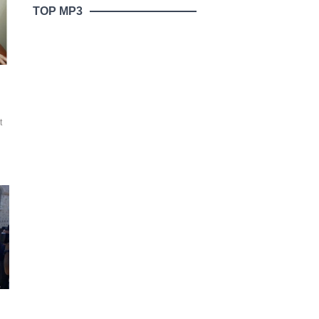
TOP MP3
t
ən
.