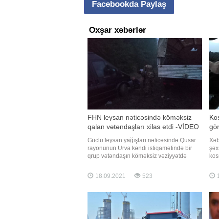
Facebookda Paylaş
Oxşar xəbərlər
FHN leysan nəticəsində köməksiz
Kos
qalan vətəndaşları xilas etdi -VİDEO
gö
Güclü leysan yağışları nəticəsində Qusar
Xəb
rayonunun Urva kəndi istiqamətində bir
şəx
qrup vətəndaşın köməksiz vəziyyətdə
kos
qalması barədə Fövqəladə Hallar
"Qa
Nazirliyinin "112" qaynar telefon xəttinə
kosm
18.09.2021
523
1
məlumat daxil olub. -ın Fövqəladə Hallar
yay
Nazirliyinin (FHN) saytına istinadən verdiyi
edir
xəbərinə görə