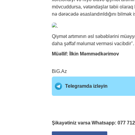
mövcuddursa, vətəndaşlar təbii olaraq b
nə dərəcədə əsaslandırıldığını bilmək is
Qiymət artımının əsl səbəblərini müəy
daha şəffaf məlumat verməsi vacibdir".
Müəllif: İlkin Məmmədkərimov
BiG.Az
Telegramda izləyin
Şikayətiniz varsa Whatsapp:
077 71