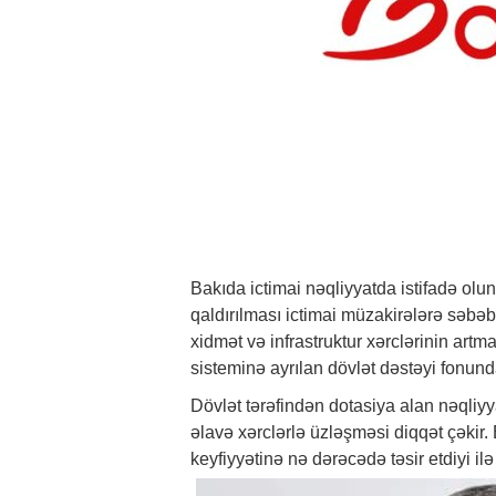
Bakıda ictimai nəqliyyatda istifadə olu
qaldırılması ictimai müzakirələrə səbəb
xidmət və infrastruktur xərclərinin artma
sisteminə ayrılan dövlət dəstəyi fonund
Dövlət tərəfindən dotasiya alan nəqliyy
əlavə xərclərlə üzləşməsi diqqət çəkir. 
keyfiyyətinə nə dərəcədə təsir etdiyi i