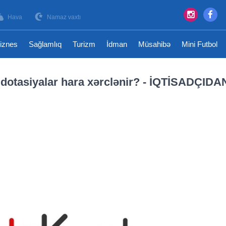
Hava
Namaz vaxtı
iznes
Sağlamlıq
Turizm
İdman
Müsahibə
Mini Futbol
: dotasiyalar hara xərclənir? - İQTİSADÇIDA