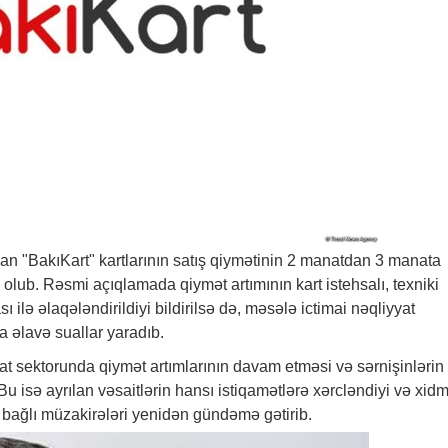
nan "BakıKart" kartlarının satış qiymətinin 2 manatdan 3 manata
 olub. Rəsmi açıqlamada qiymət artımının kart istehsalı, texniki
sı ilə əlaqələndirildiyi bildirilsə də, məsələ ictimai nəqliyyat
a əlavə suallar yaradıb.
at sektorunda qiymət artımlarının davam etməsi və sərnişinlərin
Bu isə ayrılan vəsaitlərin hansı istiqamətlərə xərcləndiyi və xid
lə bağlı müzakirələri yenidən gündəmə gətirib.