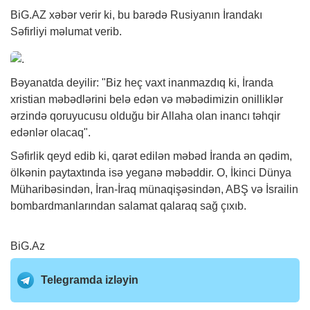
BiG.AZ
xəbər
verir ki, bu barədə Rusiyanın İrandakı
Səfirliyi məlumat verib.
Bəyanatda deyilir: "Biz heç vaxt inanmazdıq ki, İranda
xristian məbədlərini belə edən və məbədimizin onilliklər
ərzində qoruyucusu olduğu bir Allaha olan inancı təhqir
edənlər olacaq".
Səfirlik qeyd edib ki, qarət edilən məbəd İranda ən qədim,
ölkənin paytaxtında isə yeganə məbəddir. O, İkinci Dünya
Müharibəsindən, İran-İraq münaqişəsindən, ABŞ və İsrailin
bombardmanlarından salamat qalaraq sağ çıxıb.
BiG.Az
Telegramda izləyin