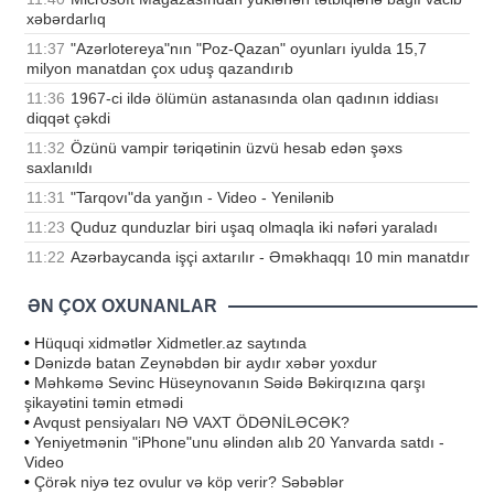
xəbərdarlıq
11:37
"Azərlotereya"nın "Poz-Qazan" oyunları iyulda 15,7
milyon manatdan çox uduş qazandırıb
11:36
1967-ci ildə ölümün astanasında olan qadının iddiası
diqqət çəkdi
11:32
Özünü vampir təriqətinin üzvü hesab edən şəxs
saxlanıldı
11:31
"Tarqovı"da yanğın - Video - Yenilənib
11:23
Quduz qunduzlar biri uşaq olmaqla iki nəfəri yaraladı
11:22
Azərbaycanda işçi axtarılır - Əməkhaqqı 10 min manatdır
ƏN ÇOX OXUNANLAR
•
Hüquqi xidmətlər Xidmetler.az saytında
•
Dənizdə batan Zeynəbdən bir aydır xəbər yoxdur
•
Məhkəmə Sevinc Hüseynovanın Səidə Bəkirqızına qarşı
şikayətini təmin etmədi
•
Avqust pensiyaları NƏ VAXT ÖDƏNİLƏCƏK?
•
Yeniyetmənin "iPhone"unu əlindən alıb 20 Yanvarda satdı -
Video
•
Çörək niyə tez ovulur və köp verir? Səbəblər