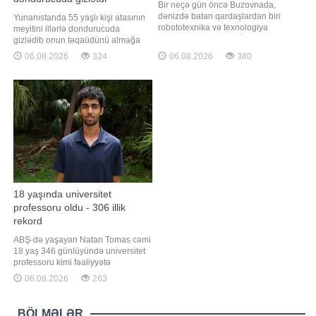
Bir neçə gün öncə Buzovnada,
dənizdə batan qardaşlardan biri
Yunanıstanda 55 yaşlı kişi atasının
robototexnika və texnologiya
meyitini illərlə dondurucuda
yarışının qalibi imiş. BİG.AZ -a
gizlədib onun təqaüdünü almağa
istinadən xəbər verir ki, Milli
davam etməkdə şübhəli bilinərək
06.08.2026
324
06.08.2026
380
Aviasiya Akademiyasının
həbs edilib. "Qafqazinfo" xəbər verir
Aerokosmik fakültəsinin tələbəsi
ki, Yunanıstan polisinin məlumatına
olmuş Ruslan Həmidov 2026-ci ildə
görə, hadisə Peloponnes
Azərbaycanda keçirilən "World
yarımadasında, Sparta
Robot Caspian Cup"
yaxınlığındakı Mistra kəndində
qeydə alınıb
18 yaşında universitet
professoru oldu - 306 illik
rekord
ABŞ-də yaşayan Natan Tomas cəmi
18 yaş 346 günlüyündə universitet
professoru kimi fəaliyyətə
başlayaraq, "Ginnesin Rekordlar
06.08.2026
263
Kitabı"na düşüb. "Qafqazinfo" xəbər
verir ki, bu barədə "Ginnesin
Rekordlar Kitabı" təşkilatı açıqlama
BÖLMƏLƏR