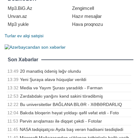
yayıb. Bildirilir ki, Tomas 2023-cü
ilin avqustund
Mp3.BiG.Az
Zengimcell
Unvan.az
Hazır mesajlar
Mp3 yukle
Hava proqnozu
Turlar
ev alqi satqisi
Son Xəbərlər
13:49
20 manatlıq ödəniş ləğv olundu
13:39
Yeni Şuraya əlavə hüquqlar verildi
13:32
Media və Yayım Şurası yaradıldı - Fərman
12:53
Zərdabdakı yanğını kənd sakini törədibmiş
12:22
Bu universitetlər BAĞLANA BİLƏR - XƏBƏRDARLIQ
12:04
Bakıda bloqerin həyat yoldaşı qəfil vəfat etdi - Foto
11:53
Pərvin arıqlaması ilə diqqət çəkdi - Fotolar
11:45
NASA tədqiqatçısı Ayda baş verən hadisəni təsdiqlədi
11:40
Microsoft Mağazasından yüklənən tətbiqlərlə bağlı vacib