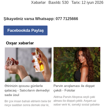
Xəbərlər
Baxılıb: 530 Tarix: 12 iyun 2026
Şikayətiniz varsa Whatsapp:
077 7125666
Facebookda Paylaş
Oxşar xəbərlər
Ətirinizin qoxusu günlərlə
Pərvin arıqlaması ilə diqqət
qalacaq - Satıcıların demədiyi
çəkdi - Fotolar
sadə üsul
Aktrisa Pərvin Abıyeva xeyli çəki
atması ilə diqqət çəkib. Axşam.az
Bir çox insan bahalı ətirlərin belə bir
xəbər verir ki, sənətçi sosial şəbəkə
neçə saatdan sonra demək olar ki,