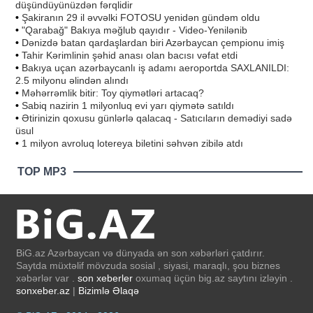
düşündüyünüzdən fərqlidir
•
Şakiranın 29 il əvvəlki FOTOSU yenidən gündəm oldu
•
"Qarabağ" Bakıya məğlub qayıdır - Video-Yenilənib
•
Dənizdə batan qardaşlardan biri Azərbaycan çempionu imiş
•
Tahir Kərimlinin şəhid anası olan bacısı vəfat etdi
•
Bakıya uçan azərbaycanlı iş adamı aeroportda SAXLANILDI:
2.5 milyonu əlindən alındı
•
Məhərrəmlik bitir: Toy qiymətləri artacaq?
•
Sabiq nazirin 1 milyonluq evi yarı qiymətə satıldı
•
Ətirinizin qoxusu günlərlə qalacaq - Satıcıların demədiyi sadə
üsul
•
1 milyon avroluq lotereya biletini səhvən zibilə atdı
TOP MP3
BiG.az Azərbaycan və dünyada ən son xəbərləri çatdırır.
Saytda müxtəlif mövzuda sosial , siyasi, maraqlı, şou biznes
xəbərlər var .
son xeberler
oxumaq üçün big.az saytını izləyin .
sonxeber.az
|
Bizimlə Əlaqə