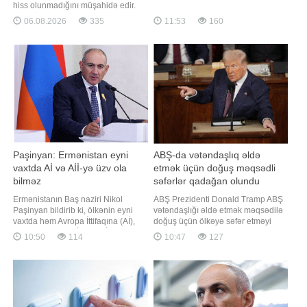
hesabında yeni fotolarını izləyiciləri
hiss olunmadığını müşahidə edir.
ilə bölüşüb. Paylaşımlarda onun
Çox vaxt bunun səbəbinin ətirin
06.08.2026
335
11:53
160
nəzərəçarpacaq dərəcədə
keyfiyyəti və ya istehsalçısı olduğu
arıqladığı diqqətdən yayınmayıb.
düşünülür. Halbuki parfümeriya
Pərvin bir neçə gün əvvəl də yeni
sahəsinin mütəxəssisləri bildirirlər
görünüşünü nümayiş etdirərək bu
ki, qoxunun qalıcılığı böyük ölçüdə
nəticən
onun necə tətbiq edilməsində
Paşinyan: Ermənistan eyni
ABŞ-da vətəndaşlıq əldə
vaxtda Aİ və Aİİ-yə üzv ola
etmək üçün doğuş məqsədli
bilməz
səfərlər qadağan olundu
Ermənistanın Baş naziri Nikol
ABŞ Prezidenti Donald Tramp ABŞ
Paşinyan bildirib ki, ölkənin eyni
vətəndaşlığı əldə etmək məqsədilə
vaxtda həm Avropa İttifaqına (Aİ),
doğuş üçün ölkəyə səfər etməyi
həm də Avrasiya İqtisadi İttifaqına
qadağan edən sərəncam imzalayıb.
10:50
114
10:47
127
(Aİİ) üzv olması mümkün deyil.
xəbər verir ki, Tramp bu qərarını
xəbər verir ki, hökumət başçısı
ABŞ-da doğulan uşaqlara qeyd-
Ermənistanın Aİ-yə üzvlüyə tam
şərtsiz vətəndaşlıq verilməsini
hazır olmasının ölkənin avtomatik
nəzərdə tutan Konstitusiya
şəkildə quruma qəbul ediləcəyi
düzəlişindən yüz minlərlə insanın
anlamın
sui-istifadə etməs