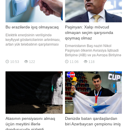
Bu ərazilərdə işıq olmayacaq
Paşinyan: Xalqı mövcud
olmayan seçim qarşısında
Elektrik enerjisinin verilişində
qoymaq olmaz
keyfiyyət göstəricilərinin artırılması,
artan yük tələbatının qarşılanması
Ermənistanın Baş naziri Nikol
məqsədilə avqustun 7-də paytaxtda
Paşinyan ölkənin Avrasiya İqtisadi
və bəzi regionlarda elektrik
Birliyinə (AİB) və ya Avropa Birliyinə
şəbəkəsində əsaslı təmir,
(AB) üzvlüyü ilə bağlı referendum
10:53
122
11:06
118
yenidənqurma işləri aparılacaq.
keçirilməsinin nəzərdə tutulmadığını
"Qafqazinfo" xəbər verir ki, bu
bildirib. xəbər verir ki, bu barədə
barədə "Azərişıq" məluma
"Sputnik" agentliyi məlumat yayıb.
Paşinyan qeyd edib ki,
vətəndaşlardan hazırd
Atasının pensiyasını almaq
Dənizdə batan qardaşlardan
üçün meyitini illərlə
biri Azərbaycan çempionu imiş
dondurucuda gizlətdi