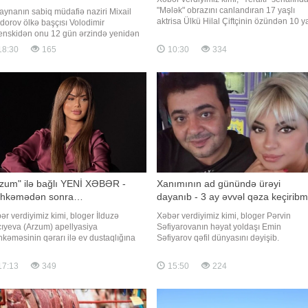
"Mələk" obrazını canlandıran 17 yaşlı
aynanın sabiq müdafiə naziri Mixail
aktrisa Ülkü Hilal Çiftçinin özündən 10 y
dorov ölkə başçısı Volodimir
böyük tərəf müqabili Hakan Çələbi ilə
enskidən onu 12 gün ərzində yenidən
sevgili olduğunun ortaya çıxmasının
ifəsinə bərpa etməsini tələb edib. xəbər
18:30
165
10:30
334
ardından atası Ünal Çiftçi prokurorluğa
ir ki, bu barədə o, öz keçmiş müavini
müraciət edib. Axşam.az-ın məlumatına
gey Sternenkoya verdiyi
görə
ahibəsində bildirib. Fyodorov qeyd
b ki, gələcək planlarını avqustun 18-
n
rzum" ilə bağlı YENİ XƏBƏR -
Xanımının ad günündə ürəyi
hkəmədən sonra…
dayanıb - 3 ay əvvəl qəza keçiribm
ər verdiyimiz kimi, bloger İlduzə
Xəbər verdiyimiz kimi, bloger Pərvin
ıyeva (Arzum) apellyasiya
Səfiyarovanın həyat yoldaşı Emin
kəməsinin qərarı ilə ev dustaqlığına
Səfiyarov qəfil dünyasını dəyişib.
axılıb. Məhkəmədən sonra bloger
Axşam.az-ın məlumatına görə, Pərvinin
ün sosial şəbəkə paylaşımını silib. O,
bacısı, keçmiş vizajist Nərmin İbrahimov
17:13
349
15:50
224
 mindən çox izləyicisi olan səhifəsində
onun ölümü ilə bağlı bəzi məqamları
eoları yığışdırıb. Məhkəmə qərarı ilə
açıqlayıb. Nərmin bildirib ki, Eminin
 sosial şəbəkədən istifadə qadağas
qəfildən ürəyi və ciyərləri dayanıb:. "