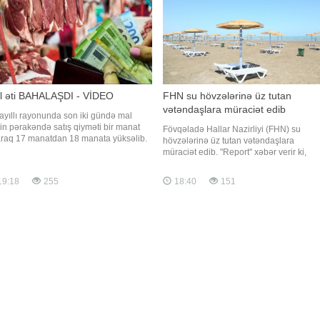
l əti BAHALAŞDI - VİDEO
FHN su hövzələrinə üz tutan
vətəndaşlara müraciət edib
ayıllı rayonunda son iki gündə mal
nin pərakəndə satış qiyməti bir manat
Fövqəladə Hallar Nazirliyi (FHN) su
araq 17 manatdan 18 manata yüksəlib.
hövzələrinə üz tutan vətəndaşlara
.AZ "Xəzər" TV-yə istinadən xəbər verir
müraciət edib. "Report" xəbər verir ki,
 qəssabların sözlərinə görə, bahalaşma
nazirliyin yaydığı müraciətdə təhlükəsizli
şa da ciddi təsir göstərib. Alıcılar da
qaydalarına əməl etməyin vacibliyi
19:18
255
18:40
151
ət artımını təsdiqləyirlər. Onların
xatırladılıb. "Hazırda ölkə ərazisində, o
lərin
cümlədən Bakıda və Abşeron
yarımadasında qızmar isti hav