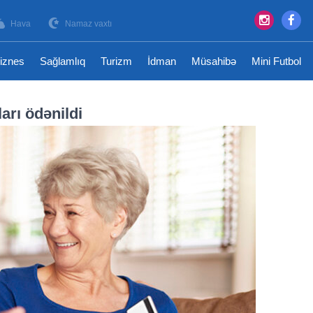
Hava
Namaz vaxtı
iznes
Sağlamlıq
Turizm
İdman
Müsahibə
Mini Futbol
arı ödənildi