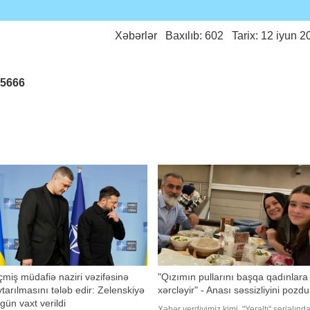
Xəbərlər
Baxılıb: 602 Tarix: 12 iyun 2
25666
miş müdafiə naziri vəzifəsinə
"Qızımın pullarını başqa qadınlara
tarılmasını tələb edir: Zelenskiyə
xərcləyir" - Anası səssizliyini pozdu
gün vaxt verildi
Xəbər verdiyimiz kimi, "Yeraltı" serialınd