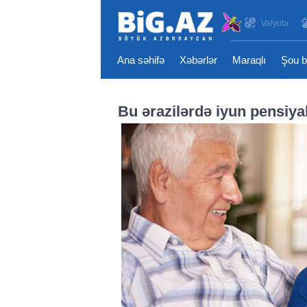
Valyuta
Ana səhifə
Xəbərlər
Maraqlı
Şou b
Bu ərazilərdə iyun pensiyal