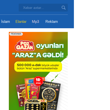
İslam
Elanlar
Mp3
Reklam