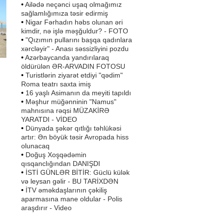
•
Ailədə neçənci uşaq olmağımız
sağlamlığımıza təsir edirmiş
•
Nigar Fərhadın həbs olunan əri
kimdir, nə işlə məşğuldur? - FOTO
•
"Qızımın pullarını başqa qadınlara
xərcləyir" - Anası səssizliyini pozdu
•
Azərbaycanda yandırılaraq
öldürülən ƏR-ARVADIN FOTOSU
•
Turistlərin ziyarət etdiyi "qədim"
Roma teatrı saxta imiş
•
16 yaşlı Asimanın da meyiti tapıldı
•
Məşhur müğənninin "Namus"
mahnısına rəqsi MÜZAKİRƏ
k
YARATDI - VİDEO
•
Dünyada şəkər qıtlığı təhlükəsi
artır: Ən böyük təsir Avropada hiss
olunacaq
•
Doğuş Xoşqədəmin
qısqanclığından DANIŞDI
•
İSTİ GÜNLƏR BİTİR: Güclü külək
və leysan gəlir - BU TARİXDƏN
•
İTV əməkdaşlarının çəkiliş
aparmasına mane oldular - Polis
araşdırır - Video