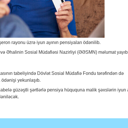
eron rayonu üzrə iyun ayının pensiyaları ödənilib.
 və Əhalinin Sosial Müdafiəsi Nazirliyi (ƏƏSMN) məlumat yayıb
ikasının tabeliyində Dövlət Sosial Müdafiə Fondu tərəfindən də
 ödənişi yekunlaşıb.
abelə güzəştli şərtlərlə pensiya hüququna malik şəxslərin iyun 
dəniləcək.