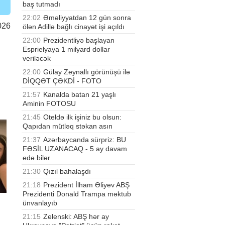
baş tutmadı
22:02
Əməliyyatdan 12 gün sonra
026
ölən Adillə bağlı cinayət işi açıldı
22:00
Prezidentliyə başlayan
Esprielyaya 1 milyard dollar
veriləcək
22:00
Gülay Zeynallı görünüşü ilə
DİQQƏT ÇƏKDİ - FOTO
21:57
Kanalda batan 21 yaşlı
Aminin FOTOSU
21:45
Oteldə ilk işiniz bu olsun:
Qapıdan mütləq stəkan asın
21:37
Azərbaycanda sürpriz: BU
FƏSİL UZANACAQ - 5 ay davam
edə bilər
21:30
Qızıl bahalaşdı
21:18
Prezident İlham Əliyev ABŞ
Prezidenti Donald Trampa məktub
ünvanlayıb
21:15
Zelenski: ABŞ hər ay
a