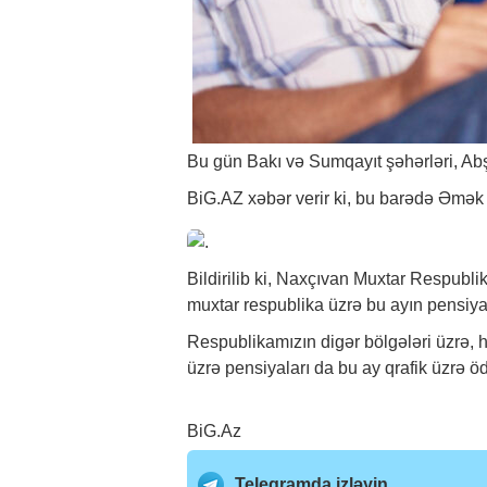
Bu gün Bakı və Sumqayıt şəhərləri, Abş
BiG.AZ
xəbər
verir ki, bu barədə Əmək
Bildirilib ki, Naxçıvan Muxtar Respubl
muxtar respublika üzrə bu ayın pensiya
Respublikamızın digər bölgələri üzrə, h
üzrə pensiyaları da bu ay qrafik üzrə ö
BiG.Az
Telegramda izləyin