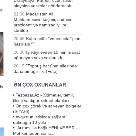
Ukraynaya "Patriot" üçün raket
əleyhinə vasitələr göndərəcək
aş
21:00
Macarıstan Ali
Məhkəməsinin keçmiş sədrinin
prezidentliyə namizədliyi irəli
sürülüb
20:45
Kuba üçün "Venesuela" planı
hazırlanır?
20:30
İşlədiyi evdən 10 min manat
oğurlayan şəxs saxlanıldı
20:15
"Toppuş bacı"nın ailəsində
daha bir ağır itki (Foto)
ƏN ÇOX OXUNANLAR
iş
•
Tezbazar.Az - Xidmətlər, təmir,
tikinti və digər xidmət elanları
•
Ən çox çörək və ət yeyən bölgələr
(SİYAHI)
a
•
Avqustun istisində sağlam
qalmağın 10 yolu
•
"Arzum" ilə bağlı YENİ XƏBƏR -
Məhkəmədən sonra…