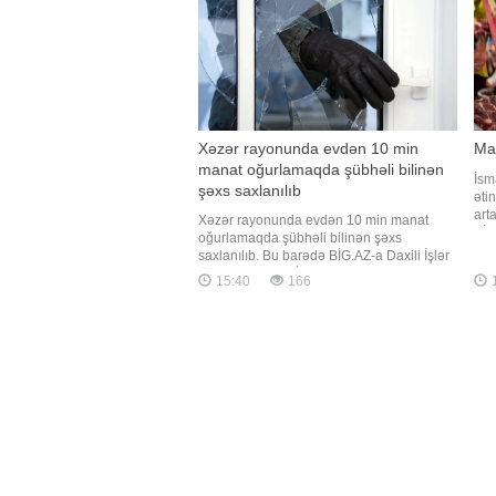
Xəzər rayonunda evdən 10 min
Ma
manat oğurlamaqda şübhəli bilinən
İsm
şəxs saxlanılıb
əti
art
Xəzər rayonunda evdən 10 min manat
BİG
oğurlamaqda şübhəli bilinən şəxs
ki,
saxlanılıb. Bu barədə BİG.AZ-a Daxili İşlər
satı
Nazirliyindən (DİN) məlumat verilib.
15:40
166
qiym
Bildirilib ki, zərərçəkmiş şəxs polisə
söz
müraciət edərək yaşadığı evdən 10 min
manat pul vəsaitinin oğurlandığını bildirib.
Polis əməkdaşlarının keçirdiklər