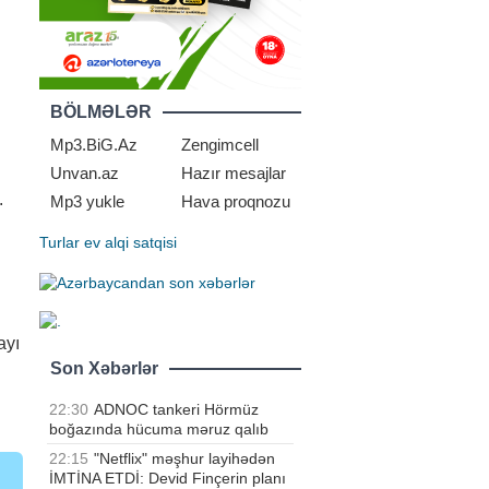
BÖLMƏLƏR
Mp3.BiG.Az
Zengimcell
Unvan.az
Hazır mesajlar
.
Mp3 yukle
Hava proqnozu
Turlar
ev alqi satqisi
ayı
Son Xəbərlər
22:30
ADNOC tankeri Hörmüz
boğazında hücuma məruz qalıb
22:15
"Netflix" məşhur layihədən
İMTİNA ETDİ: Devid Finçerin planı