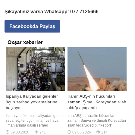
Şikayətiniz varsa Whatsapp:
077 7125666
Facebookda Paylaş
Oxşar xəbərlər
İspaniya İtaliyadan gələnlər
İranın ABŞ-nin hücumları
üçün sərhəd yoxlamalarına
zamanı Şimali Koreyadan silah
başlayır
aldığı açıqlanıb
İspaniya hökuməti İtaliyadan gələn
İran ABŞ ilə İsrailin hücumları
səyahətçilər üçün liman və hava
zamanı Suriya və Şimali Koreyadan
limanlarında daxili sərhəd
silah tədarük edib. "Report"
nəzarətini müvəqqəti olaraq tətbiq
"Tasnim" agentliyinə istinadən
09.08.2026
241
09.08.2026
214