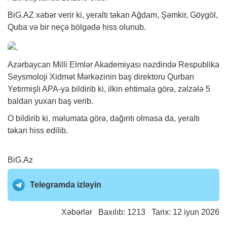
BiG.AZ
xəbər
verir ki, yeraltı təkan Ağdam, Şəmkir, Göygöl,
Quba və bir neçə bölgədə hiss olunub.
Azərbaycan Milli Elmlər Akademiyası nəzdində Respublika
Seysmoloji Xidmət Mərkəzinin baş direktoru Qurban
Yetirmişli APA-ya bildirib ki, ilkin ehtimala görə, zəlzələ 5
baldan yuxarı baş verib.
O bildirib ki, məlumata görə, dağıntı olmasa da, yeraltı
təkan hiss edilib.
BiG.Az
Telegramda izləyin
Xəbərlər
Baxılıb: 1213 Tarix: 12 iyun 2026