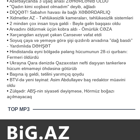
•
Azərbaycanda 3 uşaq anası ZƏHƏRLƏNİB ÖLDÜ
•
"Qadın kimi xoşbəxt olmadım" deyib, ağladı
•
DİQQƏT! Sabahın havası ilə bağlı XƏBƏRDARLIQ
•
Xidmetler.AZ - Təhlükəsizlik kameraları, təhlükəsizlik sistemləri
•
2 mindən çox insan toya gəldi - Bəylə gəlin başqası oldu
•
Arvadını öldürmək üçün kobra aldı - Ömürlük CƏZA
•
Xərçəngdən əziyyət çəkən Cansever vəfat etdi
•
Soyuq çaya və yeməyə görə şişi qızdırıb arvadına "dağ basdı"
- Yardımlıda DƏHŞƏT
•
Hindistanda eyni bölgədə pələng hücumunun 28-ci qurbanı:
Fermeri öldürdü
•
Ukrayna Qara dənizdə Qazaxıstan nefti daşıyan tankerlərə
hücum etməməyi öhdəsinə götürüb
•
Başına iş gəldi, tətilini yarımçıq qoydu
•
BTV-də yeni təyinat: Asim Abdullayev baş redaktor müavini
oldu
•
Zülqədr: ABŞ-nin siyasəti dəyişməsə, Hörmüz boğazı
açılmayacaq
TOP MP3