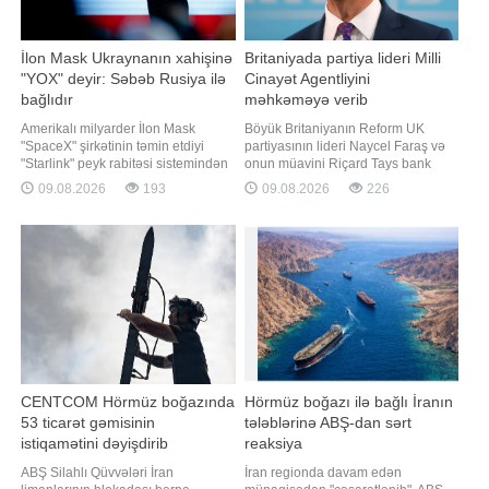
İlon Mask Ukraynanın xahişinə
Britaniyada partiya lideri Milli
"YOX" deyir: Səbəb Rusiya ilə
Cinayət Agentliyini
bağlıdır
məhkəməyə verib
Amerikalı milyarder İlon Mask
Böyük Britaniyanın Reform UK
"SpaceX" şirkətinin təmin etdiyi
partiyasının lideri Naycel Faraş və
"Starlink" peyk rabitəsi sistemindən
onun müavini Riçard Tays bank
Rusiyanın dərinliklərinə zərbələr
əməliyyatları barədə məlumatların
09.08.2026
193
09.08.2026
226
endirmək məqsədilə istifadə
KİV-ə sızması ilə əlaqədar Milli
olunmasına icazə verilməsi ilə bağlı
Cinayət Agentliyinə (NCA) qarşı
Ukraynanın xahişini qəbul etmir.
İngiltərə və Uels Ali Məhkəməsində
xəbər verir ki, bu barədə "The
iddia qaldırıblar. "Report" xəbər verir
Atlantic"
ki, bu barədə "Th
CENTCOM Hörmüz boğazında
Hörmüz boğazı ilə bağlı İranın
53 ticarət gəmisinin
tələblərinə ABŞ-dan sərt
istiqamətini dəyişdirib
reaksiya
ABŞ Silahlı Qüvvələri İran
İran regionda davam edən