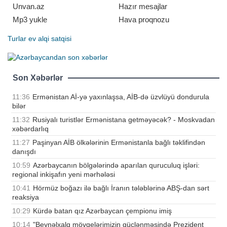
Unvan.az
Hazır mesajlar
Mp3 yukle
Hava proqnozu
Turlar
ev alqi satqisi
Son Xəbərlər
11:36
Ermənistan Aİ-yə yaxınlaşsa, AİB-də üzvlüyü dondurula
bilər
11:32
Rusiyalı turistlər Ermənistana getməyəcək? - Moskvadan
xəbərdarlıq
11:27
Paşinyan AİB ölkələrinin Ermənistanla bağlı təklifindən
danışdı
10:59
Azərbaycanın bölgələrində aparılan quruculuq işləri:
regional inkişafın yeni mərhələsi
10:41
Hörmüz boğazı ilə bağlı İranın tələblərinə ABŞ-dan sərt
reaksiya
10:29
Kürdə batan qız Azərbaycan çempionu imiş
10:14
"Beynəlxalq mövqelərimizin güclənməsində Prezident