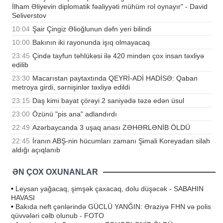
İlham Əliyevin diplomatik fəaliyyəti mühüm rol oynayır" - David
Seliverstov
10:04
Şair Çingiz Əlioğlunun dəfn yeri bilindi
10:00
Bakının iki rayonunda işıq olmayacaq
23:45
Çində tayfun təhlükəsi ilə 420 mindən çox insan təxliyə
edilib
23:30
Macarıstan paytaxtında QEYRİ-ADİ HADİSƏ: Qaban
metroya girdi, sərnişinlər təxliyə edildi
23:15
Daş kimi bayat çörəyi 2 saniyədə təzə edən üsul
23:00
Özünü "pis ana" adlandırdı
22:49
Azərbaycanda 3 uşaq anası ZƏHƏRLƏNİB ÖLDÜ
22:45
İranın ABŞ-nin hücumları zamanı Şimali Koreyadan silah
aldığı açıqlanıb
ƏN ÇOX OXUNANLAR
•
Leysan yağacaq, şimşək çaxacaq, dolu düşəcək - SABAHIN
HAVASI
•
Bakıda neft çənlərində GÜCLÜ YANĞIN: Əraziyə FHN və polis
qüvvələri cəlb olunub - FOTO