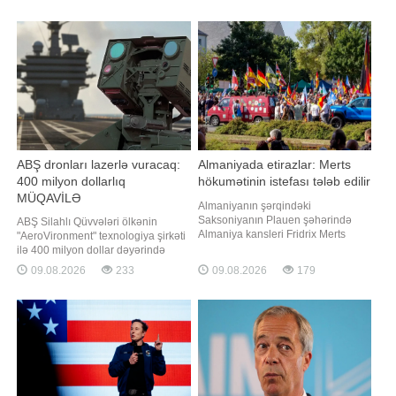
etmək qərarına gəlib. bu barədə "El
xəbər verir ki, bunu İslam İnqilabı
País" qəzetinə istinadən xəbər verir.
Keşikçiləri Korpusunun (SEPAH)
Nəşrin məlumatına görə, nəzarət
Qüds Qüvvələri komandanının
tədbirləri avqustun 8-dən qüvvəyə
müavini, "Əbubəkr" ləqəbi ilə
minəcək və səyahətçiləri
tanınan briqada general
ABŞ dronları lazerlə vuracaq:
Almaniyada etirazlar: Merts
400 milyon dollarlıq
hökumətinin istefası tələb edilir
MÜQAVİLƏ
Almaniyanın şərqindəki
Saksoniyanın Plauen şəhərində
ABŞ Silahlı Qüvvələri ölkənin
Almaniya kansleri Fridrix Merts
"AeroVironment" texnologiya şirkəti
hökumətinin istefası tələbi ilə
ilə 400 milyon dollar dəyərində
nümayiş başlayıb. "Projekt M1llion"
"Locust" dron əleyhinə lazer
09.08.2026
233
09.08.2026
179
etiraz hərəkatı bütün ölkə üzrə
sistemlərinin tədarükünə dair ilk
tərəfdarlarını səfərbər edərək
müqaviləni imzalayıb. bildirir ki, bu
təxminən 10 00 iştirakçının
barədə "Bloomberg" agentliyi
olduğunu elan edib. -ın xəbərinə
mənbələrə istinadən xəbər verib.
görə, bu barəd
Agentliyi