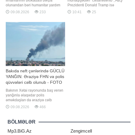
limanlarının blokadası bərpa
münaqişədən "cəsarətlənib", ABŞ
olunandan bəri humanitar yardım
Prezidenti Donald Tramp isə
daşıyan 35 gəminin Hörmüz
Tehrana zərbə endirmək üçün irəli
09.08.2026
233
10:41
25
boğazından keçməsinə icazə verib.
sürdüyü əsas təhdidlərdən geri
"Report" xəbər verir ki, bu barədə
çəkilməyə davam edir. xəbər verir
ABŞ Silahlı Qüvvələrinin Mərkəzi
ki, bunu ABŞ-ın keçmiş müdafiə
Komandanlığının (CENTCOM) "X"
naziri Mark Esper "The Hill"
sosial şəbəkəsində bəyanat yayıb.
qəzetinə açıqlamasında bildirib.
"Amerikal
"Görünür
Bakıda neft çənlərində GÜCLÜ
YANĞIN: Əraziyə FHN və polis
qüvvələri cəlb olunub - FOTO
Bakının Xətai rayonunda baş verən
yanğınla əlaqədar polis
əməkdaşları da əraziyə cəlb
olunublar. -ın əldə etdiyi məlumata
09.08.2026
466
görə, hadisə yerində
yanğınsöndürmə və xilasetmə
qüvvələrinin maneəsiz fəaliyyətinin
BÖLMƏLƏR
təmin olunması məqsədilə polis
tərəfindən zəruri operativ tədbirlər
Mp3.BiG.Az
Zengimcell
görülüb. 16:26. Bakının Xəta