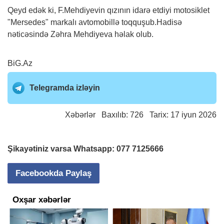
Qeyd edək ki, F.Mehdiyevin qızının idarə etdiyi motosiklet
"Mersedes" markalı avtomobillə toqquşub.Hadisə
nəticəsində Zəhra Mehdiyeva həlak olub.
BiG.Az
Telegramda izləyin
Xəbərlər
Baxılıb: 726 Tarix: 17 iyun 2026
Şikayətiniz varsa Whatsapp:
077 7125666
Facebookda Paylaş
Oxşar xəbərlər