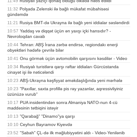
11:49
Rusiyalı yazıçı qonaq olduğu ölkədə həbs edildi
11:32
Polşada Zelenski ilə bağlı mükafat mübahisəsi
gündəmdə
11:21
Rusiya BMT-də Ukrayna ilə bağlı yeni iddialar səsləndirdi
10:57
Yaddaş və diqqət üçün ən yaxşı içki hansıdır? -
Nevroloqdan cavab
10:44
Tehran: ABŞ İrana zərbə endirsə, regiondakı enerji
obyektləri hədəfə çevrilə bilər
10:41
Onu görmək üçün avtomobilin qarşısını kəsdilər - Video
10:34
Rusiyalı turistlərə qarşı rəftar iddiaları Gürcüstanda
cinayət işi ilə nəticələndi
10:23
ABŞ-Ukrayna kəşfiyyat əməkdaşlığında yeni mərhələ
10:23
"Paxıllar, saxta profillə pis rəy yazanlar, aqressivliyiniz
üzünüzə vurub"
10:17
PUA insidentindən sonra Almaniya NATO-nun 4-cü
maddəsinin tətbiqini istəyir
10:13
"Qarabağ" "Dinamo"ya qarşı
10:10
Ceyhun Bayramov Kiyevdə
23:52
"Sabah" ÇL-də ilk məğlubiyyətini aldı - Video-Yenilənib