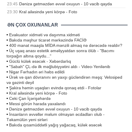
23:45
Dənizə getməzdən əvvəl oxuyun - 10 vacib qayda
23:30
Kral ailəsində yeni körpə - Foto
ƏN ÇOX OXUNANLAR
•
Evakuator xidməti və daşınma xidməti
•
Bakıda məşhur ticarət mərkəzində FACİƏ
•
400 manat maaşla MİDA mənzili almaq nə dərəcədə realdır?
•
Üç uşaq anası estetik əməliyyatdan sonra ölüb - "Bacımı
torpağın altına qoydu..."
•
Güclü külək əsəcək - Xəbərdarlıq
•
"Sabah" ÇL-də ilk məğlubiyyətini aldı - Video-Yenilənib
•
Nigar Fərhadın əri həbs edildi
•
Ürək və qan dövranını ən yaxşı gücləndirən məşq: Velosiped
və gəzinti deyil
•
Şakira həmin uşaqları evində qonaq etdi - Fotolar
•
Kral ailəsində yeni körpə - Foto
•
Ceki Çan İçərişəhərdə
•
Messi görün harada yaxalandı
•
Dənizə getməzdən əvvəl oxuyun - 10 vacib qayda
•
İnsanların əvvəllər məlum olmayan əcdadları olub -
Təkamülün yeni sirləri
•
Bakıda qısamüddətli yağış yağacaq, külək əsəcək