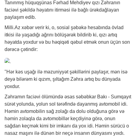
Tanınmış hüquqşünas Fərhad Mehdiyev qızı Zəhranın
faciəvi şəkildə həyatını itirməsi ilə bağlı ürəkdağlayan
paylaşım edib.
Milli.Az
xəbər
verir ki, o, sosial şəbəkə hesabında övlad
itkisi ilə yaşadığı ağrını bölüşərək bildirib ki, qızı artıq
həyatda yoxdur və bu həqiqəti qəbul etmək onun üçün son
dərəcə çətindir:
"Hər kəs uşağı ilə məzuniyyət şəkillərini paylaşır, mən isə
deyə bilərəm ki qızım, şıltağım Zəhra artıq bu dünyada
yoxdur.
Zəhramın faciəvi ölümündə əsas səbəbkar Bakı - Sumqayıt
sürət yolunda, yolun sol tərəfində dayanmış avtomobil idi.
Həmin avtomobilin sağ zolağı da dolu olduğuna görə və
həmin zolaqla da avtomobillər keçdiyinə görə, onun
sağdan keçmək kimi bir imkanı da yox idi. Həmin sürücü o
nasaz maşını ilə dünən bir neçə insanın dünyasını yıxdı.