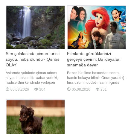
şikayətlər səngimirdi. Hüquq-
xidmətinin rəhbəri Bəxtiyar
mühafizə orqanlarını
Məmmədov jurnalistlərə
açıqlamasınd
Sım şəlaləsində çimən turisti
Filmlərdə gördüklərinizi
söydü, həbs olundu - Qəribə
gerçəyə çevirin: Bu ideyaları
OLAY
sınamağa dəyər
Astarada şəlalədə çimən adamı
Bəzən bir filmə baxandan sonra
söyən həbs edilib. xəbər verir ki,
həmin hekayə bitmir. Onun yaratdığı
hadisə Sım kəndində yerləşən
hiss uzun müddət insanın içində
məşhur Sım şəlaləsində qeydə
qalır və "mən də bunu yaşamaq
05.08.2026
304
05.08.2026
251
alınıb. 40 yaşlı kənd sakini Həmid
istəyirəm" fikri yaranır. Romantik
Mədətov (şərti adla) şəlalədə
qayıq gəzintisi, adrenalin dolu anlar
olarkən bir nəfərin suda çimdiyini
və ya dostlarla çimərlik əyləncəsi.
görüb. Həmid həmin şəxsə ətrafda
Sevdiyiniz filmlərdən ilham alaraq
evlər olmasını və sudan çıxmasını
yay tətilindəki ad
bildirib. Qarş