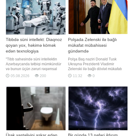
Tibbdə süni intellekt: Diaqnoz
Polşada Zelenski ilə bağlı
qoyan yox, həkimə kömək
mükafat mübahisəsi
edən texnologiya
gündəmdə
"Tibb sahəsində süni intellektin
Polşa Baş naziri Donald Tusk
Azərbaycanda tətbiqi mümkündür
Ukrayna Prezidenti Vladimir
və bunun üçün zəruri rəqəmsal
Zelenski ilə bağlı dövlət mükafatı
infrastruktur tədricən formalaşır.
məsələsində qərar verməyə
05.08.2026
200
11:32
0
Təsadüfi deyil ki, ölkədə qəbul
çağırılıb. xəbər verir ki, Polşa
olunmuş 2025-2028-ci illər üzrə
Prezident Administrasiyasının
Süni İntellekt Strategiyası
rəhbəri Zbiqnev Boqutski bu barədə
çərçivəsində səhiyyədə tibbi
X sosial şəbəkəsində paylaşım
məlumatların vahid informasiya
edib. Boqutski bildirib ki, Donald
mühitində inteqrasiyas
Tusk vəzifə borcun
Ürək xəstəliyini aşkar edən
Bir gündə 13 nəfəri ildırım