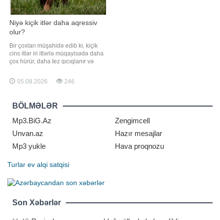
Niyə kiçik itlər daha aqressiv
olur?
Bir çoxları müşahidə edib ki, kiçik
cins itlər iri itlərlə müqayisədə daha
çox hürür, daha tez qıcıqlanır və
insanlara və ya digər heyvanlara
qarşı aqressiv davranış nümayiş
05.08.2026
246
etdirirlər. Baytarlar bildirirlər ki,
bunun arxasında bir neçə mühüm
səbəb dayanır. xarici mediaya
BÖLMƏLƏR
istinadən xəbər verir ki,
araşdırmalar
Mp3.BiG.Az
Zengimcell
Unvan.az
Hazır mesajlar
Mp3 yukle
Hava proqnozu
Turlar
ev alqi satqisi
Son Xəbərlər