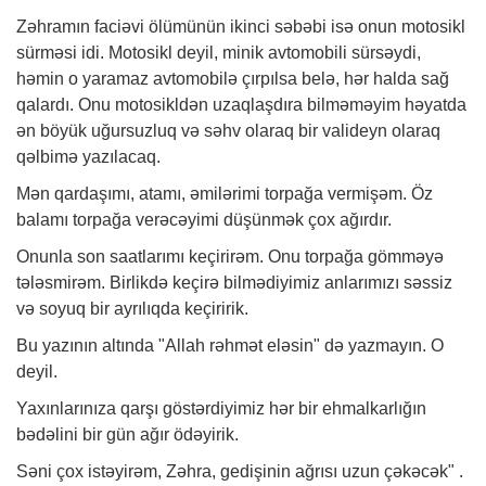
Zəhramın faciəvi ölümünün ikinci səbəbi isə onun motosikl
sürməsi idi. Motosikl deyil, minik avtomobili sürsəydi,
həmin o yaramaz avtomobilə çırpılsa belə, hər halda sağ
qalardı. Onu motosikldən uzaqlaşdıra bilməməyim həyatda
ən böyük uğursuzluq və səhv olaraq bir valideyn olaraq
qəlbimə yazılacaq.
Mən qardaşımı, atamı, əmilərimi torpağa vermişəm. Öz
balamı torpağa verəcəyimi düşünmək çox ağırdır.
Onunla son saatlarımı keçirirəm. Onu torpağa gömməyə
tələsmirəm. Birlikdə keçirə bilmədiyimiz anlarımızı səssiz
və soyuq bir ayrılıqda keçiririk.
Bu yazının altında "Allah rəhmət eləsin" də yazmayın. O
deyil.
Yaxınlarınıza qarşı göstərdiyimiz hər bir ehmalkarlığın
bədəlini bir gün ağır ödəyirik.
Səni çox istəyirəm, Zəhra, gedişinin ağrısı uzun çəkəcək" .