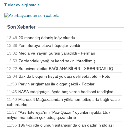
Turlar
ev alqi satqisi
Son Xəbərlər
13:49
20 manatlıq ödəniş ləğv olundu
13:39
Yeni Şuraya əlavə hüquqlar verildi
13:32
Media və Yayım Şurası yaradıldı - Fərman
12:53
Zərdabdakı yanğını kənd sakini törədibmiş
12:22
Bu universitetlər BAĞLANA BİLƏR - XƏBƏRDARLIQ
12:04
Bakıda bloqerin həyat yoldaşı qəfil vəfat etdi - Foto
11:53
Pərvin arıqlaması ilə diqqət çəkdi - Fotolar
11:45
NASA tədqiqatçısı Ayda baş verən hadisəni təsdiqlədi
11:40
Microsoft Mağazasından yüklənən tətbiqlərlə bağlı vacib
xəbərdarlıq
11:37
"Azərlotereya"nın "Poz-Qazan" oyunları iyulda 15,7
milyon manatdan çox uduş qazandırıb
11:36
1967-ci ildə ölümün astanasında olan qadının iddiası