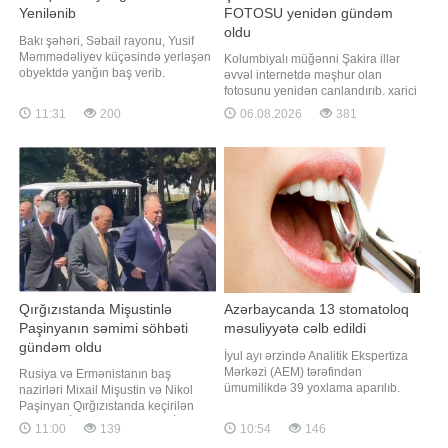
Yenilənib
FOTOSU yenidən gündəm
oldu
Bakı şəhəri, Səbail rayonu, Yusif
Məmmədəliyev küçəsində yerləşən
Kolumbiyalı müğənni Şakira illər
obyektdə yanğın baş verib.
əvvəl internetdə məşhur olan
"Qafqazinfo" xəbər verir ki, bununla
fotosunu yenidən canlandırıb. xarici
bağlı Fövqəladə Hallar Nazirliyi
mediaya istinadla xəbər verir ki,
11:31
200
06.08.2026
381
(FHN) məlumat yayıb. Bildirilib ki,
sənətçi 1997-ci ildə çəkilmiş
əraziyə nazirliyin Dövlət Yanğından
fotodakı kimi iş masasının
Mühafizə Xidmətinin qüvvələri cəlb
arxasında, printerin yanında eyni
olunub. Hazırda yanğını
poza ilə yenidən şəkil çəkdirib.
Məşhur fotonu 1997-ci ilin iyununda
fotomüxbi
Qırğızıstanda Mişustinlə
Azərbaycanda 13 stomatoloq
Paşinyanın səmimi söhbəti
məsuliyyətə cəlb edildi
gündəm oldu
İyul ayı ərzində Analitik Ekspertiza
Mərkəzi (AEM) tərəfindən
Rusiya və Ermənistanın baş
ümumilikdə 39 yoxlama aparılıb.
nazirləri Mixail Mişustin və Nikol
APA-ya xəbər verir ki, bu barədə
Paşinyan Qırğızıstanda keçirilən
AEM-dən məlumat verilib. Bildirilib
Avrasiya İqtisadi Birliyinin (AİB)
11:00
139
10:54
146
ki, həmin yoxlamalardan 32-si özəl
iclası öncəsi qısa söhbət ediblər.