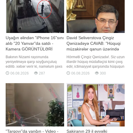
onun necə tətbiq edilməsində
istinadən xəbər verir ki
Uşağın əlindən "iPhone 16"sını
David Seliverstova Çingiz
alıb "20 Yanvar"da satdı -
Qənizadəyə CAVAB: "Hüquqi
Kamera GÖRÜNTÜLƏRİ
müzakirələr qanun üzərində
qurulmalıdır"
Bakının Nizami rayonunda
Hörmətli Çingiz Qənizadə!. Siz uzun
yeniyetməyə qarşı soyğunçuluq
illərdir hüquq müdafiəçisi kimi çıxış
edilib. xəbər verir ki, naməlum şəxs
edir, ictimaiyyət qarşısında hüququn
zərərçəkənin əlində olan, dəyəri
aliliyini, qanunçuluğu və
06.08.2026
287
06.08.2026
300
1750 manat təşkil edən "iPhone 16"
Konstitusiyanın prinsiplərini
mobil telefonu alaraq hadisə
müdafiə etdiyinizi bəyan edirsiniz.
yerindən uzaqlaşıb. Nizami Rayon
Məhz buna görə də cəmiyyət sizdən
Polis İdarəsinin 24-cü Polis
hər bir məsələyə hüquqi meyarlarla
Şöbəsinin əməkdaşlarının
yanaşmağı gözləyir. Azərbayca
keçirdikləri tədbirlərl
"Tarqovı"da yanğın - Video -
Şakiranın 29 il əvvəlki