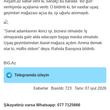
Axşam.az
xəbər
verir ki, sənətçi bu barədə "Bir gün"
verilişində açıqlama verib. O bildirib ki, bir vaxtlar uşaq
geyimləri mağazası açsa da, işi uğurlu alınmayıb.
"Sənət adamlarının ikinci işi, biznesi olmalıdır. İş
olmayanda gəlir əldə edəcəyin başqa mənbə olmalıdır.
Uşaq geyimlərindən ibarət mağaza açdım. Amma demək
olar ki, müflis oldum" deyə, Rahidə Baxışova bildirib.
BiG.Az
Telegramda izləyin
Xəbərlər
Baxılıb: 723 Tarix: 07 iyul 2026
Şikayətiniz varsa Whatsapp:
077 7125666