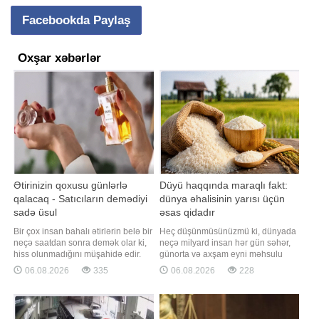
Facebookda Paylaş
Oxşar xəbərlər
Ətirinizin qoxusu günlərlə
Düyü haqqında maraqlı fakt:
qalacaq - Satıcıların demədiyi
dünya əhalisinin yarısı üçün
sadə üsul
əsas qidadır
Bir çox insan bahalı ətirlərin belə bir
Heç düşünmüsünüzmü ki, dünyada
neçə saatdan sonra demək olar ki,
neçə milyard insan hər gün səhər,
hiss olunmadığını müşahidə edir.
günorta və axşam eyni məhsulu
Çox vaxt bunun səbəbinin ətirin
yeyir?. Düyü sadəcə qarnir deyil. O,
06.08.2026
335
06.08.2026
228
keyfiyyəti və ya istehsalçısı olduğu
planetdə yaşayan milyardlarla
düşünülür. Halbuki parfümeriya
insan üçün əsas qida mənbəyidir.
sahəsinin mütəxəssisləri bildirirlər
Təsadüfi deyil ki, onu Asiyanın
ki, qoxunun qalıcılığı böyük ölçüdə
"çörəyi" adlandırırlar. xarici mediaya