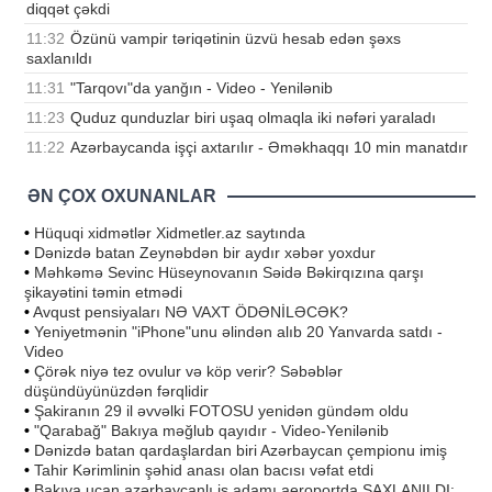
diqqət çəkdi
11:32
Özünü vampir təriqətinin üzvü hesab edən şəxs
saxlanıldı
11:31
"Tarqovı"da yanğın - Video - Yenilənib
11:23
Quduz qunduzlar biri uşaq olmaqla iki nəfəri yaraladı
11:22
Azərbaycanda işçi axtarılır - Əməkhaqqı 10 min manatdır
ƏN ÇOX OXUNANLAR
•
Hüquqi xidmətlər Xidmetler.az saytında
•
Dənizdə batan Zeynəbdən bir aydır xəbər yoxdur
•
Məhkəmə Sevinc Hüseynovanın Səidə Bəkirqızına qarşı
şikayətini təmin etmədi
•
Avqust pensiyaları NƏ VAXT ÖDƏNİLƏCƏK?
•
Yeniyetmənin "iPhone"unu əlindən alıb 20 Yanvarda satdı -
Video
•
Çörək niyə tez ovulur və köp verir? Səbəblər
düşündüyünüzdən fərqlidir
•
Şakiranın 29 il əvvəlki FOTOSU yenidən gündəm oldu
•
"Qarabağ" Bakıya məğlub qayıdır - Video-Yenilənib
•
Dənizdə batan qardaşlardan biri Azərbaycan çempionu imiş
•
Tahir Kərimlinin şəhid anası olan bacısı vəfat etdi
•
Bakıya uçan azərbaycanlı iş adamı aeroportda SAXLANILDI: