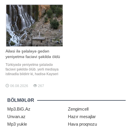
tibb müəssisəsində, 7-si isə fiziki
xəbər verir ki, görüşə aid görüntülər
şəxsə məxsus obyektlərdə keçirilib.
"Sputnik Armenia" tərəfindən
Yoxlamalar zamanı müxtəlif sahələ
"Telegram" kanalında paylaşılıb.
Nəşrin məlumatın
Ailəsi ilə şəlaləyə gedən
yeniyetmə faciəvi şəkildə öldü
Türkiyədə yeniyetmə şəlalədə
faciəvi şəkildə ölüb. yerli mediaya
istinadla bildirir ki, hadisə Kayseri
rayonunun, Yəhyalı qəsəbəsində
baş verib. Məlumata görə, ailəsi ilə
06.08.2026
267
birlikdə rayon ərazisində yerləşən
Kapuzbaşı şəlalələrinə gedən 14
yaşlı Ela Nur Ç. Cənub Şəlaləsində
BÖLMƏLƏR
tarazlığını itirərək suya düşüb
Mp3.BiG.Az
Zengimcell
Unvan.az
Hazır mesajlar
Mp3 yukle
Hava proqnozu