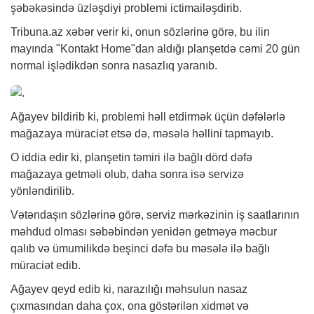
şəbəkəsində üzləşdiyi problemi ictimailəşdirib.
Tribuna.az
xəbər
verir ki, onun sözlərinə görə, bu ilin
mayında "Kontakt Home"dan aldığı planşetdə cəmi 20 gün
normal işlədikdən sonra nasazlıq yaranıb.
Ağayev bildirib ki, problemi həll etdirmək üçün dəfələrlə
mağazaya müraciət etsə də, məsələ həllini tapmayıb.
O iddia edir ki, planşetin təmiri ilə bağlı dörd dəfə
mağazaya getməli olub, daha sonra isə servizə
yönləndirilib.
Vətəndaşın sözlərinə görə, serviz mərkəzinin iş saatlarının
məhdud olması səbəbindən yenidən getməyə məcbur
qalıb və ümumilikdə beşinci dəfə bu məsələ ilə bağlı
müraciət edib.
Ağayev qeyd edib ki, narazılığı məhsulun nasaz
çıxmasından daha çox, ona göstərilən xidmət və