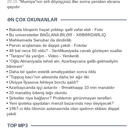
20:15
"Mumiya"nın sirli döyüşçüsü illər sonra yenidən ekrana
qayıdır
ƏN ÇOX OXUNANLAR
•
Bakıda bloqerin həyat yoldaşı qəfil vəfat etdi - Foto
•
Bu universitetlər BAĞLANA BİLƏR - XƏBƏRDARLIQ
•
Məhkəmədə Sənubər də dindirilib
•
Pərvin arıqlaması ilə diqqət çəkdi - Fotolar
•
48 bal necə 50 oldu? - Sertifikasiyada cavab gözləyən suallar
•
"Tarqovı"da yanğın - Video - Yenilənib
•
"Oğlu Almaniyada təhsil alır, Azərbaycana gəlib-gəlmədiyini
bilmirəm"
•
Daha bir qadın estetik əməliyyatdan sonra öldü
•
"Toppuş bacı"nın ailəsində daha bir ağır itki
•
Ülviyyə İlyasova fəhləyə borclu qalıb?
•
Azərbaycanda işçi axtarılır - Əməkhaqqı 10 min manatdır
•
20 manatlıq ödəniş ləğv olundu
•
Şirkətlər niyə bağlanır? Problemin görünməyən tərəfləri
•
Yeni ipoteka qaydaları mənzil bazarında nəyi dəyişəcək?
•
1967-ci ildə ölümün astanasında olan qadının iddiası diqqət
çəkdi
TOP MP3