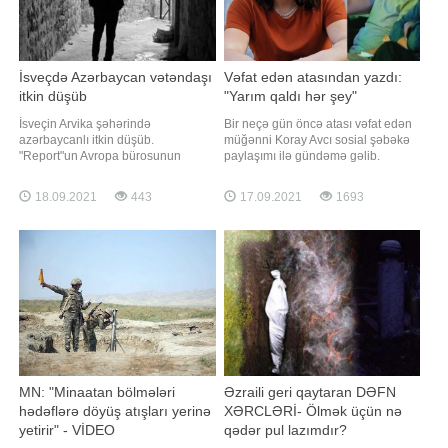
İsveçdə Azərbaycan vətəndaşı
Vəfat edən atasından yazdı:
itkin düşüb
"Yarım qaldı hər şey"
İsveçin Arvika şəhərində
Bir neçə gün öncə atası vəfat edən
azərbaycanlı itkin düşüb.
müğənni Koray Avcı sosial şəbəkə
"Report"un Avropa bürosunun
paylaşımı ilə gündəmə gəlib.
məlumatına görə, Azərbaycan
Axşam.az-a istinadən xəbər verir ki,
vətəndaşı, 39 yaşlı İltimas
atasının fotosunu paylaşan sənətçi
18.09.2021
443
17.09.2021
1693
Mirzəyevdən sentyabrın 15-dən
hisslərini belə ifadə edib:. "Mənə
etibarən xəbər almaq mümkün
belə baxdığının heç fərqində
olmayıb. O, evdən çıxdıqdan bir
olmamışam. Heç oturub içki də
qədər sonra əlaqə kəsilib. Hazırda
içmədik səninlə. Aşiq olduğumu d
polis azərbaycanlının axtarışın
MN: "Minaatan bölmələri
Əzraili geri qaytaran DƏFN
hədəflərə döyüş atışları yerinə
XƏRCLƏRİ- Ölmək üçün nə
yetirir" - VİDEO
qədər pul lazımdır?