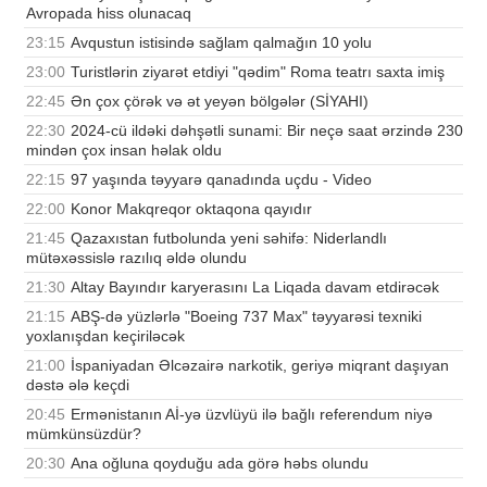
Avropada hiss olunacaq
23:15
Avqustun istisində sağlam qalmağın 10 yolu
23:00
Turistlərin ziyarət etdiyi "qədim" Roma teatrı saxta imiş
22:45
Ən çox çörək və ət yeyən bölgələr (SİYAHI)
22:30
2024-cü ildəki dəhşətli sunami: Bir neçə saat ərzində 230
mindən çox insan həlak oldu
22:15
97 yaşında təyyarə qanadında uçdu - Video
22:00
Konor Makqreqor oktaqona qayıdır
21:45
Qazaxıstan futbolunda yeni səhifə: Niderlandlı
mütəxəssislə razılıq əldə olundu
21:30
Altay Bayındır karyerasını La Liqada davam etdirəcək
21:15
ABŞ-də yüzlərlə "Boeing 737 Max" təyyarəsi texniki
yoxlanışdan keçiriləcək
21:00
İspaniyadan Əlcəzairə narkotik, geriyə miqrant daşıyan
dəstə ələ keçdi
20:45
Ermənistanın Aİ-yə üzvlüyü ilə bağlı referendum niyə
mümkünsüzdür?
20:30
Ana oğluna qoyduğu ada görə həbs olundu