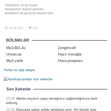
Sentyabrın 18-də Üzeyir
Hacıbəylinin doğum günüdür.
Bəstəkarın ad gününün bayram kimi
qeyd edilməsi ənənəsinin əsasını
maestro Niyazi qoyub. BİG.AZ xəbər
verir ki, görkəmli bəstəkar və dirijor
18.09.2021
304
Niyazi Üzeyir bəyin vəfatından
sonra hər il bu günü qeyd edərmiş.
1995-ci ildə isə Prezident Heydər
BÖLMƏLƏR
Əliyevi
Mp3.BiG.Az
Zengimcell
Unvan.az
Hazır mesajlar
Mp3 yukle
Hava proqnozu
Turlar
ev alqi satqisi
Son Xəbərlər
23:45
Ailədə neçənci uşaq olmağımız sağlamlığımıza təsir
edirmiş
23:30
Dünyada şəkər qıtlığı təhlükəsi artır: Ən böyük təsir