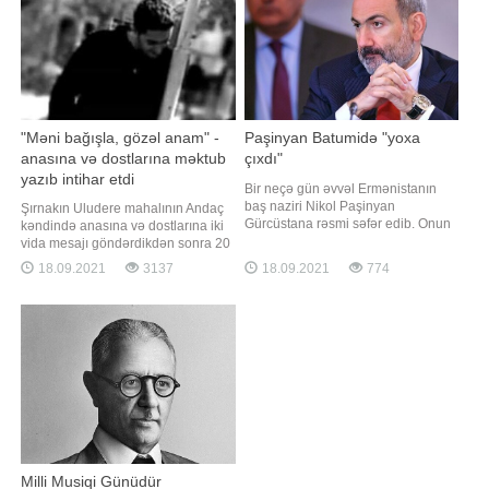
satışa çıxarılması planlaşdırılır
hakim "Vahid Rusiya"
"Məni bağışla, gözəl anam" -
Paşinyan Batumidə "yoxa
anasına və dostlarına məktub
çıxdı"
yazıb intihar etdi
Bir neçə gün əvvəl Ermənistanın
baş naziri Nikol Paşinyan
Şırnakın Uludere mahalının Andaç
Gürcüstana rəsmi səfər edib. Onun
kəndində anasına və dostlarına iki
səfəri Batumi şəhərində başa çatıb.
vida mesajı göndərdikdən sonra 20
Rəsmi məlumata görə, onunla
yaşlı bir gənc 35 metr yüksəklikdəki
18.09.2021
3137
18.09.2021
774
Gürcüstanın baş naziri arasında
uçurumdan tullanaraq intihar edib.
qeyri-rəsmi görüş olub. Batumiyə
Anasına göndərdiyi mesajda gəncin
səfər Ermənistan cəmiyyətinin
"Məni bağışla, gözəl anam.
əhəmiyyətli bir hissəsi və xüsusən
Qardaşlarıma və dostlarıma vaxt
də bəzi Rusiy
ayırmadan köçüb getdim"
Milli Musiqi Günüdür