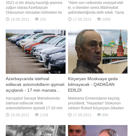
2021-ci ilin döyüş hazırlığı planına
"Atam son nəfəsində vəsiyyət etdi
uyğun olaraq Azərbaycan
ki, o öləndən sonra Bibiheybət
Ordusunun minaatan bölmələri ilə
qəbiristanlığında dəfn edək. Yazıq
keçirilən intensiv döyüş hazırlığı
kişi gözünü yumanda düşdük əl-
18.09.2021
245
17.09.2021
2089
məşğələləri davam edir. Müdafiə
ayağa. Ölü üçün ağlamaq qaldı bir
Nazirliyindən BİG.AZ-a verilən
kənara biz torpaq pulu düzəldirdik".
məlumata görə, məşğələlərdə
Bu sözləri -a Rüfət Quliyev danışır.
batareyanın atəş mövqeyini tutması
Aylar öncə atasını itirən Rüfət bəy
və komanda müşahidə
deyir ki, üz tutduqlar
məntəqəsinin açılması tapşırıqlar
Azərbaycanda istehsal
Köçəryan Moskvaya gedə
ediləcək avtomobillərin qiyməti
bilməyəcək - QADAĞAN
açıqlandı - 17 min manata...
EDİLDİ
Hacıqabul Sənaye Məhəlləsində
Məhkəmə Ermənistanın keçmiş
istehsal ediləcək minik
prezidenti, "Hayastan" blokunun
avtomobillərinin qiyməti 17-20 min
rəhbəri Robert Köçəryanı ölkədən
manat təşkil edəcək. Bu barədə
çıxmasını qadağan edib. APA-nın
18.09.2021
1109
17.09.2021
999
"Azərbaycan Avtomobil İstehsalçıları
məlumatına görə, bu barədə
Assosiasiyası" İctimai Birliyinin
"Hayastan" blokunun mətbuat
rəhbəri Emin Axundov deyib. "Minik
xidməti məlumat yayıb. Bildirilib ki,
avtomobillərinin növbəti aydan
təxminən bir həftə əvvəl Rusiyanın