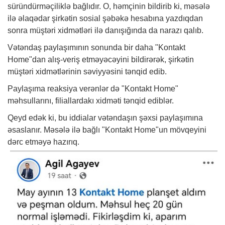
süründürməçiliklə bağlıdır. O, həmçinin bildirib ki, məsələ
ilə əlaqədar şirkətin sosial şəbəkə hesabına yazdıqdan
sonra müştəri xidmətləri ilə danışığında da narazı qalıb.
Vətəndaş paylaşımının sonunda bir daha "Kontakt
Home"dan alış-veriş etməyəcəyini bildirərək, şirkətin
müştəri xidmətlərinin səviyyəsini tənqid edib.
Paylaşıma reaksiya verənlər də "Kontakt Home"
məhsullarını, filiallardakı xidməti tənqid ediblər.
Qeyd edək ki, bu iddialar vətəndaşın şəxsi paylaşımına
əsaslanır. Məsələ ilə bağlı "Kontakt Home"un mövqeyini
dərc etməyə hazırıq.