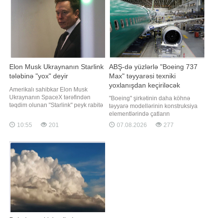
gün yağış yağacağı
qurumun nizamnaməsinə əsasən,
proqnozlaşdırılır
KFF İcraiyyə Komitəsini
Elon Musk Ukraynanın Starlink
ABŞ-də yüzlərlə "Boeing 737
tələbinə "yox" deyir
Max" təyyarəsi texniki
yoxlanışdan keçiriləcək
Amerikalı sahibkar Elon Musk
Ukraynanın SpaceX tərəfindən
"Boeing" şirkətinin daha köhnə
təqdim olunan "Starlink" peyk rabitə
təyyarə modellərinin konstruksiya
sistemindən istifadə ilə bağlı
elementlərində çatların
tələbini rədd edir. xəbər verir ki, bu
aşkarlanmasından sonra, ABŞ-nin
10:55
201
07.08.2026
277
barədə "The Atlantic" məlumat
Federal Mülki Aviasiya İdarəsi (FAA)
yayıb. Nəşrin məlumatına görə,
yüzlərlə "Boeing 737 Max" hava
Ukraynanın keçmiş müdafiə naziri
gəmisinin yoxlanılması barədə
Mixaylo Fedorov vəzifəsində
təlimat verib. xəbər verir ki, bu
barədə ABŞ-nin federal reyestrini