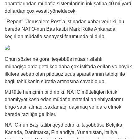
aparatlarından müdafiə sistemlərinin inkişafına 40 milyard
dollardan çox vəsait yönəldəcək.
"Report" "Jerusalem Post"a istinadən
xəbər
verir ki, bu
barədə NATO-nun Baş katibi Mark Rütte Ankarada
keçirilən müdafiə sənayesi forumunda bildirib.
Onun sözlərinə görə, təşəbbüs müasir silahlı
münaqişələrdə getdikcə daha çox istifadə edilən və böyük
itkilərə səbəb olan pilotsuz uçuş aparatlarının tətbiqi ilə
bağlı təhlükənin sürətlə artmasına cavab olub.
M.Rütte həmçinin bildirib ki, NATO müttəfiqləri kritik
əhəmiyyət kəsb edən müdafiə materialları ehtiyatlarını
birgə satın almaq, saxlamaq, daşımaq və idarə etmək
barədə razılığa gəliblər.
NATO-nun Baş katibi qeyd edib ki, təşəbbüsə Belçika,
Kanada, Danimarka, Finlandiya, Yunanıstan, İtaliya,