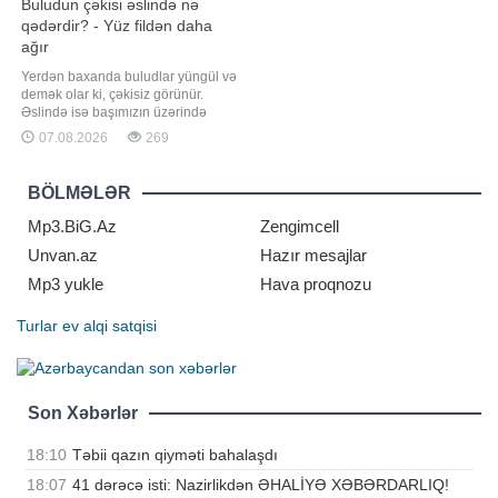
Buludun çəkisi əslində nə
qədərdir? - Yüz fildən daha
ağır
Yerdən baxanda buludlar yüngül və
demək olar ki, çəkisiz görünür.
Əslində isə başımızın üzərində
nəhəng su kütlələri hərəkət edir.
07.08.2026
269
Orta ölçülü bir buludun çəkisi 500
tona çata bilər, ən iri tufan
buludlarında isə 25 milyon tona
BÖLMƏLƏR
qədər su ola bilər. Buludlar necə
yaranır?. xəbər verir ki, buludlar
Mp3.BiG.Az
Zengimcell
okeanların
Unvan.az
Hazır mesajlar
Mp3 yukle
Hava proqnozu
Turlar
ev alqi satqisi
Son Xəbərlər
18:10
Təbii qazın qiyməti bahalaşdı
18:07
41 dərəcə isti: Nazirlikdən ƏHALİYƏ XƏBƏRDARLIQ!