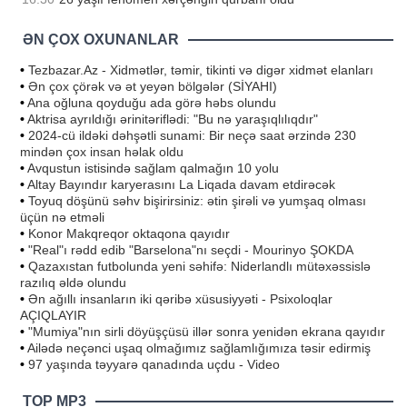
ƏN ÇOX OXUNANLAR
•
Tezbazar.Az - Xidmətlər, təmir, tikinti və digər xidmət elanları
•
Ən çox çörək və ət yeyən bölgələr (SİYAHI)
•
Ana oğluna qoyduğu ada görə həbs olundu
•
Aktrisa ayrıldığı ərinitəriflədi: "Bu nə yaraşıqlılıqdır"
•
2024-cü ildəki dəhşətli sunami: Bir neçə saat ərzində 230
mindən çox insan həlak oldu
•
Avqustun istisində sağlam qalmağın 10 yolu
•
Altay Bayındır karyerasını La Liqada davam etdirəcək
•
Toyuq döşünü səhv bişirirsiniz: ətin şirəli və yumşaq olması
üçün nə etməli
•
Konor Makqreqor oktaqona qayıdır
•
"Real"ı rədd edib "Barselona"nı seçdi - Mourinyo ŞOKDA
•
Qazaxıstan futbolunda yeni səhifə: Niderlandlı mütəxəssislə
razılıq əldə olundu
•
Ən ağıllı insanların iki qəribə xüsusiyyəti - Psixoloqlar
AÇIQLAYIR
•
"Mumiya"nın sirli döyüşçüsü illər sonra yenidən ekrana qayıdır
•
Ailədə neçənci uşaq olmağımız sağlamlığımıza təsir edirmiş
•
97 yaşında təyyarə qanadında uçdu - Video
TOP MP3