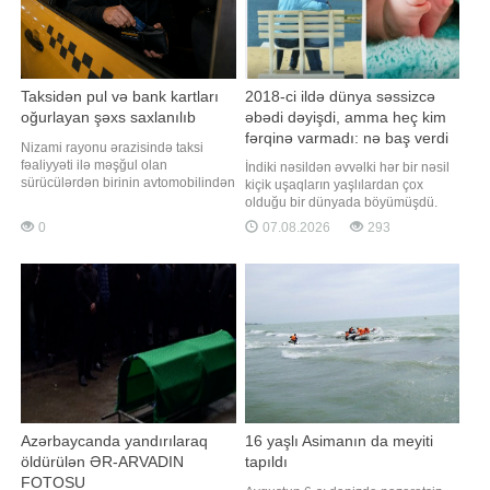
Taksidən pul və bank kartları
2018-ci ildə dünya səssizcə
oğurlayan şəxs saxlanılıb
əbədi dəyişdi, amma heç kim
fərqinə varmadı: nə baş verdi
Nizami rayonu ərazisində taksi
fəaliyyəti ilə məşğul olan
İndiki nəsildən əvvəlki hər bir nəsil
sürücülərdən birinin avtomobilindən
kiçik uşaqların yaşlılardan çox
oğurluq edilməsi barədə polisə
olduğu bir dünyada böyümüşdü.
məlumat daxil olub. xəbər verir ki,
Dünya sadəcə olaraq belə
0
07.08.2026
293
bu barədə Daxili İşlər Nazirliyi
qurulmuşdu və bütün yazılı tarix
məlumat yayıb. Bildirilib ki, polis
boyunca bütün planet üçün bu, belə
əməkdaşlarının keçirdikləri
idi. Və sonra, səssizcə, heç bir elan
tədbirlərlə əməli törətməkdə şübhəli
olmadan, bu, həqiqət olmaqdan
bilinə
çıxdı. xarici mediaya istinadən
xəbər veri
Azərbaycanda yandırılaraq
16 yaşlı Asimanın da meyiti
öldürülən ƏR-ARVADIN
tapıldı
FOTOSU