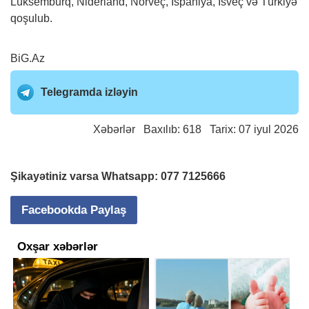
Lüksemburq, Niderland, Norveç, İspaniya, İsveç və Türkiyə
qoşulub.
BiG.Az
Telegramda izləyin
Xəbərlər
Baxılıb: 618 Tarix: 07 iyul 2026
Şikayətiniz varsa Whatsapp:
077 7125666
Facebookda Paylaş
Oxşar xəbərlər