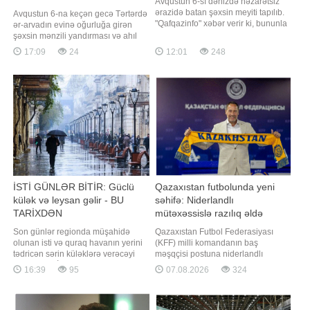
Avqustun 6-sı dənizdə nəzarətsiz
ərazidə batan şəxsin meyiti tapılıb.
Avqustun 6-na keçən gecə Tərtərdə
"Qafqazinfo" xəbər verir ki, bununla
ər-arvadın evinə oğurluğa girən
bağlı Fövqəladə Halar Nazirliyi
şəxsin mənzili yandırması və ahıl
(FHN) məlumat yayıb. "6 avqustda
şəxslərin ölməsi barədə məlumat
17:09
24
12:01
248
Bakı şəhəri, Sabunçu rayonu,
vermişdik. İbtidai istintaqla
Pirşağı qəsəbəsində ən yaxın
Baxşəliyev Vüqar Mehman oğlunun
sularda xilasetmə məntəqəsindən 2
fərdi yaşayış evindən külli miqdarda
km aralı dənizdə nəzarətsi
pul vəsaitini ələ keçirməsi, törətdiyi
oğurluq cinayətinin izlərini gizlətmə
İSTİ GÜNLƏR BİTİR: Güclü
Qazaxıstan futbolunda yeni
külək və leysan gəlir - BU
səhifə: Niderlandlı
TARİXDƏN
mütəxəssislə razılıq əldə
olundu
Son günlər regionda müşahidə
Qazaxıstan Futbol Federasiyası
olunan isti və quraq havanın yerini
(KFF) milli komandanın baş
tədricən sərin küləklərə verəcəyi
məşqçisi postuna niderlandlı
gözlənilir. BİG.AZ -a istinadla xəbər
mütəxəssis Con van't Sxipi
16:39
95
07.08.2026
324
verir ki, hava tətbiqi proqramlarında
gətirməklə bağlı yekun razılıq əldə
Bakıda növbəti həftənin əvvəlindən
edib. xəbər verir ki, bu barədə KFF-
temperaturun düşəcəyi qeyd edilir.
nin rəsmi saytı məlumat yayıb.
Xüsusilə gələn həftənin sonu iki
Mütəxəssisin bu vəzifəyə təyinatı