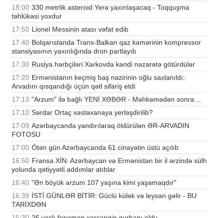
18:00
330 metrlik asteroid Yerə yaxınlaşacaq - Toqquşma
təhlükəsi yoxdur
17:50
Lionel Messinin atası vəfat edib
17:40
Bolqarıstanda Trans-Balkan qaz kəmərinin kompressor
stansiyasının yaxınlığında dron partlayıb
17:30
Rusiya hərbçiləri Xarkovda kəndi nəzarətə götürdülər
17:20
Ermənistanın keçmiş baş nazirinin oğlu saxlanıldı:
Arvadını qısqandığı üçün qətl sifariş etdi
17:13
"Arzum" ilə bağlı YENİ XƏBƏR - Məhkəmədən sonra…
17:10
Sərdar Ortaç xəstəxanaya yerləşdirilib?
17:09
Azərbaycanda yandırılaraq öldürülən ƏR-ARVADIN
FOTOSU
17:00
Ötən gün Azərbaycanda 61 cinayətin üstü açılıb
16:50
Fransa XİN: Azərbaycan və Ermənistan bir il ərzində sülh
yolunda qətiyyətli addımlar atıblar
16:40
"Ən böyük arzum 107 yaşına kimi yaşamaqdır"
16:39
İSTİ GÜNLƏR BİTİR: Güclü külək və leysan gəlir - BU
TARİXDƏN
16:30
26 yaşlı fenomen xərçəngin qurbanı oldu