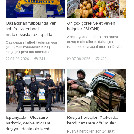
Qazaxıstan futbolunda yeni
Ən çox çörək və ət yeyən
səhifə: Niderlandlı
bölgələr (SİYAHI)
mütəxəssislə razılıq əldə
Azərbaycanda bölgələrin hansı
olundu
ərzaq məhsullarını daha çox
Qazaxıstan Futbol Federasiyası
istehlak etdiyi açıqlanıb. -ın Dövlət
(KFF) milli komandanın baş
Statistika Komitəsindən əldə etdiyi
məşqçisi postuna niderlandlı
məlumata görə, son dövrlər iqtisadi
mütəxəssis Con van't Sxipi
07.08.2026
341
07.08.2026
429
rayonlar üzrə qida məhsullarının
gətirməklə bağlı yekun razılıq əldə
adambaşına istehlakında ciddi
edib. xəbər verir ki, bu barədə KFF-
fərqlər müşahidə olunub. Belə ki,
nin rəsmi saytı məlumat yayıb.
çörək və çörək məhsullarının (una
Mütəxəssisin bu vəzifəyə təyinatı
çevirməklə
qurumun nizamnaməsinə əsasən,
KFF İcraiyyə Komitəsini
İspaniyadan Əlcəzairə
Rusiya hərbçiləri Xarkovda
narkotik, geriyə miqrant
kəndi nəzarətə götürdülər
daşıyan dəstə ələ keçdi
Rusiya hərbçiləri son 24 saat