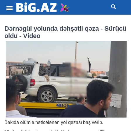
Dərnəgül yolunda dəhşətli qəza - Sürücü
öldü - Video
Bakıda ölümlə nəticələnən yol qəzası baş verib.