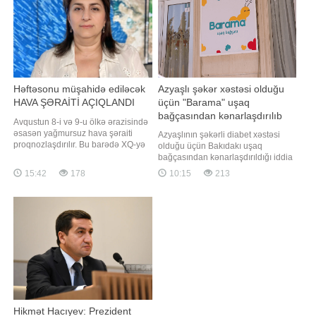
bilinə
Komitəsinin bildirdiyinə görə
Həftəsonu müşahidə ediləcək
Azyaşlı şəkər xəstəsi olduğu
HAVA ŞƏRAİTİ AÇIQLANDI
üçün "Barama" uşaq
bağçasından kənarlaşdırılıb
Avqustun 8-i və 9-u ölkə ərazisində
(VİDEO)
əsasən yağmursuz hava şəraiti
Azyaşlının şəkərli diabet xəstəsi
proqnozlaşdırılır. Bu barədə XQ-yə
olduğu üçün Bakıdakı uşaq
Ekologiya və Təbii Sərvətlər
bağçasından kənarlaşdırıldığı iddia
Nazirliyinin Milli
edilir. Uşağın anası Hədiyyə
15:42
178
10:15
213
Hidrometeorologiya Xidmətinin
Qurbanəliyeva "Barama" uşaq
Hidrometeoroloji Proqnozlar
bağçasından şikayətçidir. Dediyinə
Bürosunun direktoru Gülşad
görə, ona xəbərdarlıq edilmədən
Məmmədova məlumat verib. O
övladı bağçanın "Əcəmi" filialından
deyib ki, qeyd edilən günlərdə
uzaqlaşdırılıb. Valideyni
Bakıda v
Hikmət Hacıyev: Prezident