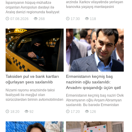
ərzində Xarkov vilayətində yerləşən
İspaniyanın hüquq-mühafizə
İvanovka yaşayış məntəqəsini
orqanları Avropolun dəstəyi ilə
nəzarətə götürüblər. xəbər verir ki,
Aralıq dənizi regionunda fəaliyyət
bu barədə Rusiyanın Müdafiə
göstərən ən iri cinayətkar
07.08.2026
268
17:30
118
Nazirliyi məlumat yayıb. Xatırladaq
qruplaşmalardan birini
ki, Rusiya ilə Ukrayna arasında
zərərsizləşdirib. TASS-a istinadən
müharibə 2022-ci ilin fevralından
xəbər verir ki, bu barədə
bəri davam edir
İspaniyanın Mülki Qvardiyası
bəyanat yayıb. Məlumata əsasən,
canilər yüksəksürətli katerlərdən
istifad
Taksidən pul və bank kartları
Ermənistanın keçmiş baş
oğurlayan şəxs saxlanılıb
nazirinin oğlu saxlanıldı:
Arvadını qısqandığı üçün qətl
Nizami rayonu ərazisində taksi
sifariş etdi
fəaliyyəti ilə məşğul olan
Ermənistanın keçmiş baş naziri Ovik
sürücülərdən birinin avtomobilindən
Abramyanın oğlu Arqam Abramyan
oğurluq edilməsi barədə polisə
saxlanılıb. Bu barədə Ermənistan
məlumat daxil olub. xəbər verir ki,
KİV-ə istinadən məlumat verir. Qeyd
18:20
92
17:20
126
bu barədə Daxili İşlər Nazirliyi
edilir ki, A.Abramyan "Çiçəklənən
məlumat yayıb. Bildirilib ki, polis
Ermənistan" Partiyasının lideri
əməkdaşlarının keçirdikləri
Qaqik Sarukyanın kürəkənidir. Daha
tədbirlərlə əməli törətməkdə şübhəli
əvvəl Ermənistan İstintaq