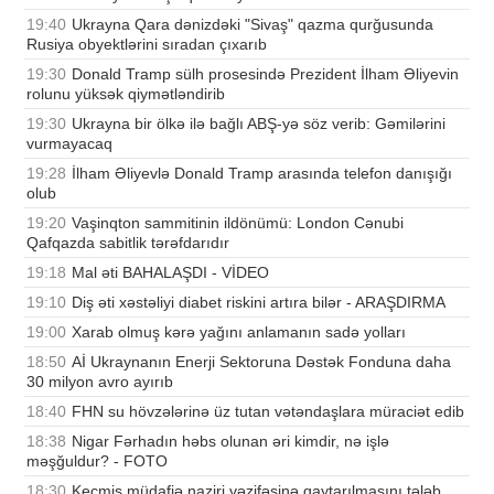
19:40
Ukrayna Qara dənizdəki "Sivaş" qazma qurğusunda
Rusiya obyektlərini sıradan çıxarıb
19:30
Donald Tramp sülh prosesində Prezident İlham Əliyevin
rolunu yüksək qiymətləndirib
19:30
Ukrayna bir ölkə ilə bağlı ABŞ-yə söz verib: Gəmilərini
vurmayacaq
19:28
İlham Əliyevlə Donald Tramp arasında telefon danışığı
olub
19:20
Vaşinqton sammitinin ildönümü: London Cənubi
Qafqazda sabitlik tərəfdarıdır
19:18
Mal əti BAHALAŞDI - VİDEO
19:10
Diş əti xəstəliyi diabet riskini artıra bilər - ARAŞDIRMA
19:00
Xarab olmuş kərə yağını anlamanın sadə yolları
18:50
Aİ Ukraynanın Enerji Sektoruna Dəstək Fonduna daha
30 milyon avro ayırıb
18:40
FHN su hövzələrinə üz tutan vətəndaşlara müraciət edib
18:38
Nigar Fərhadın həbs olunan əri kimdir, nə işlə
məşğuldur? - FOTO
18:30
Keçmiş müdafiə naziri vəzifəsinə qaytarılmasını tələb