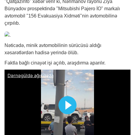
"Qafqazinfo"
xəbər
verir ki, Nərimanov rayonu Ziya
Bünyadov prospektində "Mitsubishi Pajero İO" markalı
avtomobil "156 Evakuasiya Xidməti"nin avtomobilinə
çırpılıb.
Nəticədə, minik avtomobilinin sürücüsü aldığı
xəsarətlərdən hadisə yerində ölüb.
Faktla bağlı cinayət işi açılıb, araşdırma aparılır.