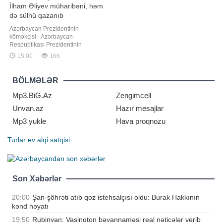
İlham Əliyev müharibəni, həm
də sülhü qazanıb
Azərbaycan Prezidentinin
köməkçisi - Azərbaycan
Respublikası Prezidentinin
Administrasiyasının Xarici siyasət
15:00
166
məsələləri şöbəsinin müdiri Hikmət
Hacıyev Vaşinqton sülh sammitinin
birinci ildönümü ilə bağlı video
BÖLMƏLƏR
paylaşıb. "Report" xəbər verir ki,
H.Hacıyev bu barədə "X" hesabınd
Mp3.BiG.Az
Zengimcell
Unvan.az
Hazır mesajlar
Mp3 yukle
Hava proqnozu
Turlar
ev alqi satqisi
Son Xəbərlər
20:00
Şan-şöhrəti atıb qoz istehsalçısı oldu: Burak Hakkının
kənd həyatı
19:50
Rubinyan: Vaşinqton bəyannaməsi real nəticələr verib