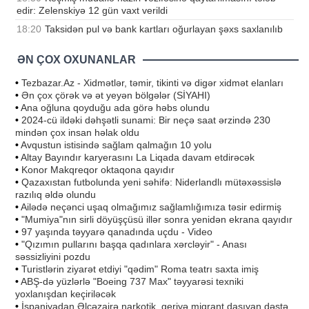
edir: Zelenskiyə 12 gün vaxt verildi
18:20
Taksidən pul və bank kartları oğurlayan şəxs saxlanılıb
ƏN ÇOX OXUNANLAR
•
Tezbazar.Az - Xidmətlər, təmir, tikinti və digər xidmət elanları
•
Ən çox çörək və ət yeyən bölgələr (SİYAHI)
•
Ana oğluna qoyduğu ada görə həbs olundu
•
2024-cü ildəki dəhşətli sunami: Bir neçə saat ərzində 230
mindən çox insan həlak oldu
•
Avqustun istisində sağlam qalmağın 10 yolu
•
Altay Bayındır karyerasını La Liqada davam etdirəcək
•
Konor Makqreqor oktaqona qayıdır
•
Qazaxıstan futbolunda yeni səhifə: Niderlandlı mütəxəssislə
razılıq əldə olundu
•
Ailədə neçənci uşaq olmağımız sağlamlığımıza təsir edirmiş
•
"Mumiya"nın sirli döyüşçüsü illər sonra yenidən ekrana qayıdır
•
97 yaşında təyyarə qanadında uçdu - Video
•
"Qızımın pullarını başqa qadınlara xərcləyir" - Anası
səssizliyini pozdu
•
Turistlərin ziyarət etdiyi "qədim" Roma teatrı saxta imiş
•
ABŞ-də yüzlərlə "Boeing 737 Max" təyyarəsi texniki
yoxlanışdan keçiriləcək
•
İspaniyadan Əlcəzairə narkotik, geriyə miqrant daşıyan dəstə