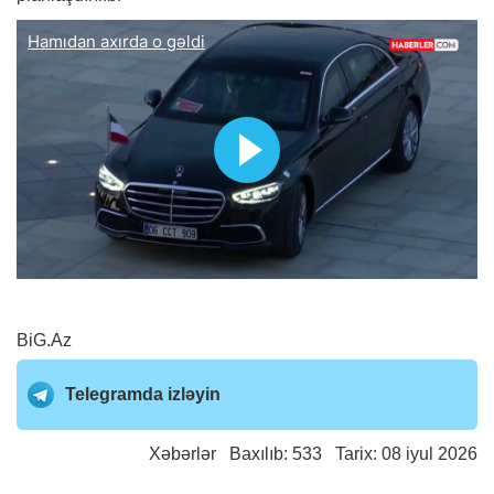
BiG.Az
Telegramda izləyin
Xəbərlər
Baxılıb: 533 Tarix: 08 iyul 2026