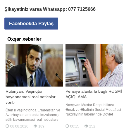
Şikayətiniz varsa Whatsapp:
077 7125666
Facebookda Paylaş
Oxşar xəbərlər
Rubinyan: Vaşinqton
Pensiya alanlarla bağlı RƏSMİ
bəyannaməsi real nəticələr
AÇIQLAMA
verib
Naxçıvan Muxtar Respublikası
Əmək və Əhalinin Sosial Müdafiəsi
Ötən il Vaşinqtonda Ermənistan və
Nazirliyinin tabeliyində Dövlət
Azərbaycan arasında imzalanmış
Sosial Müdafiə Fondu tərəfindən
sülh bəyannaməsi real nəticələrə
avqust ayının pensiya ödənişi başa
gətirib çıxarıb. "Report" xəbər verir
08.08.2026
189
00:15
252
çatdırılıb. Bu barədə -a nazirliyin
ki, bu barədə Ermənistan