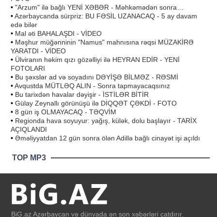
•
"Arzum" ilə bağlı YENİ XƏBƏR - Məhkəmədən sonra…
•
Azərbaycanda sürpriz: BU FƏSİL UZANACAQ - 5 ay davam
edə bilər
•
Mal əti BAHALAŞDI - VİDEO
•
Məşhur müğənninin "Namus" mahnısına rəqsi MÜZAKİRƏ
YARATDI - VİDEO
•
Ülviranın həkim qızı gözəlliyi ilə HEYRAN EDİR - YENİ
FOTOLARI
•
Bu şəxslər ad və soyadını DƏYİŞƏ BİLMƏZ - RƏSMİ
•
Avqustda MÜTLƏQ ALIN - Sonra tapmayacaqsınız
•
Bu tarixdən havalar dəyişir - İSTİLƏR BİTİR
•
Gülay Zeynallı görünüşü ilə DİQQƏT ÇƏKDİ - FOTO
•
8 gün iş OLMAYACAQ - TƏQVİM
•
Regionda hava soyuyur: yağış, külək, dolu başlayır - TARİX
AÇIQLANDI
•
Əməliyyatdan 12 gün sonra ölən Adillə bağlı cinayət işi açıldı
TOP MP3
BiG.az Azərbaycan və dünyada ən son xəbərləri çatdırır.