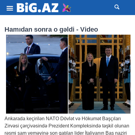
Hamıdan sonra o gəldi - Video
Ankarada keçirilən NATO Dövlət və Hökumət Başçıları
Zirvəsi çərçivəsində Prezident Kompleksində təşkil olunan
rəsmi şam yeməyinə son qatılan lider İtaliyanın Baş naziri