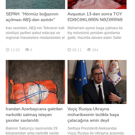
SEPAH: "Hörmüz boğazının
Avqustun 13-dən sonra TOY
açılması ABŞ-dən asılıdır"
EDƏCƏKLƏRİN NƏZƏRİNƏ
İran rəsmiləri, ABŞ-nin Tehranın irəli
Məhərrəm ayının başa çatması ilə
sürdüyü şərtləri qəbul edəcəyi və
toy mövsümü yenidən gündəmə
regional məsələlərə müdaxilədən əl
gəlib. Hazırda davam edən Səfər
çəkəcəyi halda Hörmüz boğazında
ayı da avqustun 13-14-də
gəmiçiliyi bərpa edəcəklərini bəyan
yekunlaşacaq. Bu səbəbdən
13:20
0
00:11
284
ediblər. xəbər verir ki, bu barədə
avqustun ikinci yarısından etibarən
"Tasnim" İslam İnqilabı Keşikçiləri
ölkədə toy mərasimlərinin sayında
Korpusunun (SEPAH) təmsilçisi
ciddi artım olacağı proqnozlaşdırılır.
Hüseyn Möhibini
Bəs qarşıdakı dövrdə həqiqətən də
"toy bumu"
İrandan Azərbaycana gətirilən
Vuçiç Rusiya-Ukrayna
narkotiki satmaq istəyən
müharibəsinin tezliklə başa
şəxslər saxlanılıb
çatacağına əmin deyil
Bakının Sabunçu rayonunda 29
Serbiya Prezidenti Aleksandar
kiloqramdan artıq narkotik vasitə
Vuçiç Rusiya ilə Ukrayna arasında