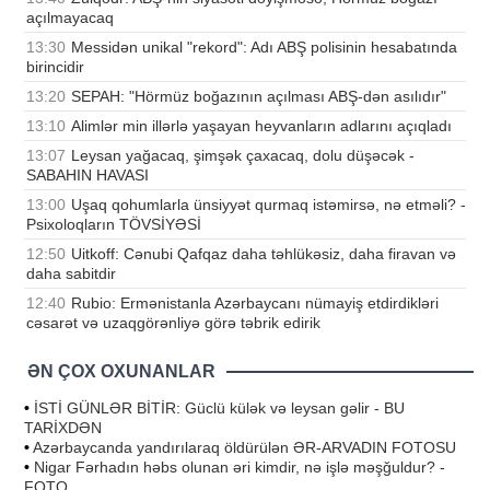
açılmayacaq
13:30
Messidən unikal "rekord": Adı ABŞ polisinin hesabatında
birincidir
13:20
SEPAH: "Hörmüz boğazının açılması ABŞ-dən asılıdır"
13:10
Alimlər min illərlə yaşayan heyvanların adlarını açıqladı
13:07
Leysan yağacaq, şimşək çaxacaq, dolu düşəcək -
SABAHIN HAVASI
13:00
Uşaq qohumlarla ünsiyyət qurmaq istəmirsə, nə etməli? -
Psixoloqların TÖVSİYƏSİ
12:50
Uitkoff: Cənubi Qafqaz daha təhlükəsiz, daha firavan və
daha sabitdir
12:40
Rubio: Ermənistanla Azərbaycanı nümayiş etdirdikləri
cəsarət və uzaqgörənliyə görə təbrik edirik
ƏN ÇOX OXUNANLAR
•
İSTİ GÜNLƏR BİTİR: Güclü külək və leysan gəlir - BU
TARİXDƏN
•
Azərbaycanda yandırılaraq öldürülən ƏR-ARVADIN FOTOSU
•
Nigar Fərhadın həbs olunan əri kimdir, nə işlə məşğuldur? -
FOTO