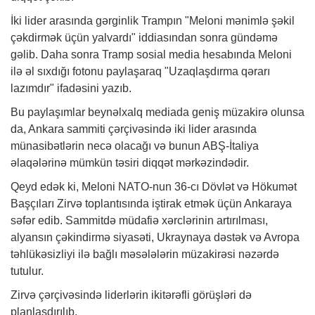
İki lider arasında gərginlik Trampın "Meloni mənimlə şəkil
çəkdirmək üçün yalvardı" iddiasından sonra gündəmə
gəlib. Daha sonra Tramp sosial media hesabında Meloni
ilə əl sıxdığı fotonu paylaşaraq "Uzaqlaşdırma qərarı
lazımdır" ifadəsini yazıb.
Bu paylaşımlar beynəlxalq mediada geniş müzakirə olunsa
da, Ankara sammiti çərçivəsində iki lider arasında
münasibətlərin necə olacağı və bunun ABŞ-İtaliya
əlaqələrinə mümkün təsiri diqqət mərkəzindədir.
Qeyd edək ki, Meloni NATO-nun 36-cı Dövlət və Hökumət
Başçıları Zirvə toplantısında iştirak etmək üçün Ankaraya
səfər edib. Sammitdə müdafiə xərclərinin artırılması,
alyansın çəkindirmə siyasəti, Ukraynaya dəstək və Avropa
təhlükəsizliyi ilə bağlı məsələlərin müzakirəsi nəzərdə
tutulur.
Zirvə çərçivəsində liderlərin ikitərəfli görüşləri də
planlaşdırılıb.