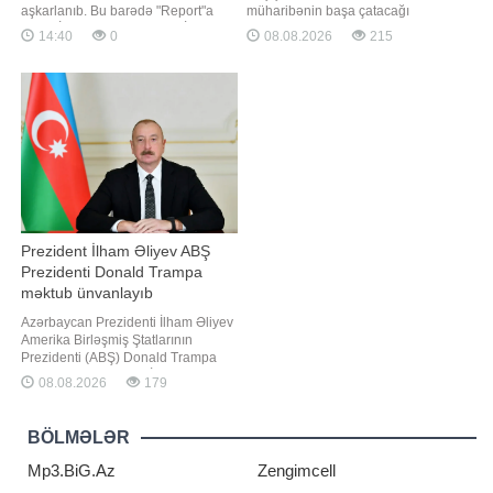
aşkarlanıb. Bu barədə "Report"a
müharibənin başa çatacağı
Daxili İşlər Nazirliyindən (DİN)
müddətlə bağlı hələlik ciddi
14:40
0
08.08.2026
215
məlumat verilib. Bildirilib ki,
proqnoz verə bilmədiyini və tərəfləri
narkokuryerlik etməkdə şübhəli
daha bir çətin qışın gözləyə
bilinən, əvvəllər məhkum olunmuş
biləcəyindən narahat olduğunu
Sənan Mirzəyev və tanışı olan
bildirib. "Report" Serbiya mediasına
qadın saxlanılıb. Onlardan
istinadən xəbər verir ki, bu barədə
ümumilikd
Vuçi
Prezident İlham Əliyev ABŞ
Prezidenti Donald Trampa
məktub ünvanlayıb
Azərbaycan Prezidenti İlham Əliyev
Amerika Birləşmiş Ştatlarının
Prezidenti (ABŞ) Donald Trampa
məktub ünvanlayıb. BİG.AZ -a
08.08.2026
179
istinadən məktubu təqdim edir:.
"Hörmətli cənab Prezident,. Amerika
Birləşmiş Ştatlarının ev sahibliyi ilə
BÖLMƏLƏR
2025-ci ilin 8 avqust tarixində
Azərbaycan ilə Ermənistan arasınd
Mp3.BiG.Az
Zengimcell