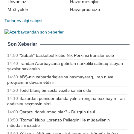
Unvan.az
Hazır mesajlar
Mp3 yukle
Hava proqnozu
Turlar
ev alqi satqisi
Son Xəbərlər
14:50
"Sabah" basketbol klubu Nik Perkinsi transfer edib
14:40
İrandan Azərbaycana gətirilən narkotiki satmaq istəyən
şəxslər saxlanılıb
14:30
ABŞ-nin xəbərdarlıqlarına baxmayaraq, İran nüvə
proqramını davam etdirir
14:20
Todd Blanş bir səslə vəzifə sahibi oldu
14:10
Bazardan pomidor alanda yalnız rənginə baxmayın - ən
dadlısını seçməyin sirri
14:00
Qarpızı dondurmaq olar? - Düzgün üsul
13:50
"Roma" klubu Lorenzo Pelleqrini ilə müqavilənin
müddətini uzadıb
13:40
Zülqədr: ABŞ-nin siyasəti dəyişməsə, Hörmüz boğazı