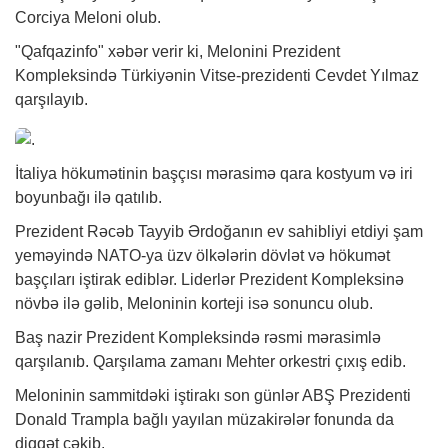
Corciya Meloni olub.
"Qafqazinfo"
xəbər
verir ki, Melonini Prezident
Kompleksində Türkiyənin Vitse-prezidenti Cevdet Yılmaz
qarşılayıb.
İtaliya hökumətinin başçısı mərasimə qara kostyum və iri
boyunbağı ilə qatılıb.
Prezident Rəcəb Tayyib Ərdoğanın ev sahibliyi etdiyi şam
yeməyində NATO-ya üzv ölkələrin dövlət və hökumət
başçıları iştirak ediblər. Liderlər Prezident Kompleksinə
növbə ilə gəlib, Meloninin korteji isə sonuncu olub.
Baş nazir Prezident Kompleksində rəsmi mərasimlə
qarşılanıb. Qarşılama zamanı Mehter orkestri çıxış edib.
Meloninin sammitdəki iştirakı son günlər ABŞ Prezidenti
Donald Trampla bağlı yayılan müzakirələr fonunda da
diqqət çəkib.