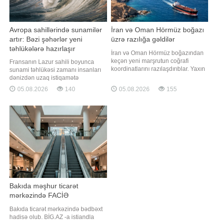
Avropa sahillərində sunamilər
İran və Oman Hörmüz boğazı
artır: Bəzi şəhərlər yeni
üzrə razılığa gəldilər
təhlükələrə hazırlaşır
İran və Oman Hörmüz boğazından
keçən yeni marşrutun coğrafi
Fransanın Lazur sahili boyunca
koordinatlarını razılaşdırıblar. Yaxın
sunami təhlükəsi zamanı insanları
vaxtlarda bununla bağlı birgə
dənizdən uzaq istiqamətə
bəyanat dərc oluna bilər. TASS-a
yönləndirən təxminən 800
05.08.2026
140
05.08.2026
155
istinadən xəbər verir ki, bu barədə
xəbərdarlıq nişanı quraşdırılıb.
İran Xarici İşlər Nazirliyinin
Qaynarinfo xəbər verir ki, bu barədə
nümayəndəsi İsmayıl Bəqai bildirib.
"Der Spiegel" nəşri yazır. Buna
"Tərəflərin nəzərdən keçirdiy
səbəb UNESCO-nun yaxın 30 il
ərzində Aralıq dənizində güclü
sunami baş verm
Bakıda məşhur ticarət
mərkəzində FACİƏ
Bakıda ticarət mərkəzində bədbəxt
hadisə olub. BİG.AZ -a istiandla