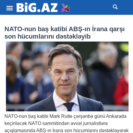
NATO-nun baş katibi ABŞ-ın İrana qarşı
son hücumlarını dəstəkləyib
NATO-nun baş katibi Mark Rutte çərşənbə günü Ankarada
keçiriləcək NATO sammitindən əvvəl jurnalistlərə
açıqlamasında ABŞ-ın İrana son hücumlarını dəstəkləyərək