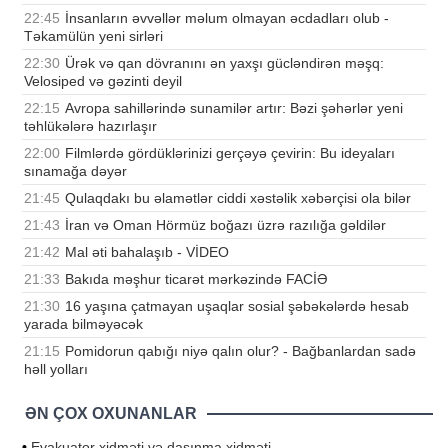
22:45
İnsanların əvvəllər məlum olmayan əcdadları olub -
Təkamülün yeni sirləri
22:30
Ürək və qan dövranını ən yaxşı gücləndirən məşq:
Velosiped və gəzinti deyil
22:15
Avropa sahillərində sunamilər artır: Bəzi şəhərlər yeni
təhlükələrə hazırlaşır
22:00
Filmlərdə gördüklərinizi gerçəyə çevirin: Bu ideyaları
sınamağa dəyər
21:45
Qulaqdakı bu əlamətlər ciddi xəstəlik xəbərçisi ola bilər
21:43
İran və Oman Hörmüz boğazı üzrə razılığa gəldilər
21:42
Mal əti bahalaşıb - VİDEO
21:33
Bakıda məşhur ticarət mərkəzində FACİƏ
21:30
16 yaşına çatmayan uşaqlar sosial şəbəkələrdə hesab
yarada bilməyəcək
21:15
Pomidorun qabığı niyə qalın olur? - Bağbanlardan sadə
həll yolları
ƏN ÇOX OXUNANLAR
•
Evakuator xidməti və daşınma xidməti