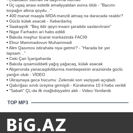
•
Üç uşaq anası estetik əməliyyatdan sonra ölüb - "Bacımı
torpağın altına qoydu..."
•
400 manat maaşla MİDA mənzili almaq nə dərəcədə realdır?
•
Güclü külək əsəcək - Xəbərdarlıq
•
Saakaşvili: "Beş ildir qeyri-insani şəraitdə saxlanılıram"
•
Nigar Fərhadın əri həbs edildi
•
Bakıda məşhur ticarət mərkəzində FACİƏ
•
Elnur Məmmədovun Muhammədi
•
Alim Qasımov istirahətə niyə getmir? - "Harada bir yer
tapsam..."
•
Ceki Çan İçərişəhərdə
•
Bakıda qısamüddətli yağış yağacaq, külək əsəcək
•
Abşeronda yanacaqdoldurma məntəqəsinin ərazisində güclü
yanğın olub - VİDEO
•
Ukraynaya gecə hücumu: Zelenski son vəziyyəti açıqladı
•
Qabırğası sınıb ürəyinə girmişdi - Kürəkəninə 10 il həbs verildi
•
"Sabah" ÇL-də ilk məğlubiyyətini aldı - Video-Yenilənib
TOP MP3