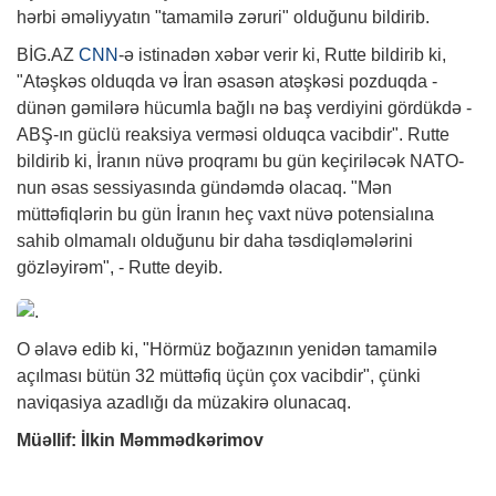
hərbi əməliyyatın "tamamilə zəruri" olduğunu bildirib.
BİG.AZ
CNN
-ə istinadən xəbər verir ki, Rutte bildirib ki,
"Atəşkəs olduqda və İran əsasən atəşkəsi pozduqda -
dünən gəmilərə hücumla bağlı nə baş verdiyini gördükdə -
ABŞ-ın güclü reaksiya verməsi olduqca vacibdir". Rutte
bildirib ki, İranın nüvə proqramı bu gün keçiriləcək NATO-
nun əsas sessiyasında gündəmdə olacaq. "Mən
müttəfiqlərin bu gün İranın heç vaxt nüvə potensialına
sahib olmamalı olduğunu bir daha təsdiqləmələrini
gözləyirəm", - Rutte deyib.
O əlavə edib ki, "Hörmüz boğazının yenidən tamamilə
açılması bütün 32 müttəfiq üçün çox vacibdir", çünki
naviqasiya azadlığı da müzakirə olunacaq.
Müəllif: İlkin Məmmədkərimov