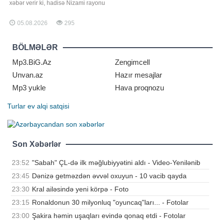
xəbər verir ki, hadisə Nizami rayonu
ərazisində yerləşən "Laçın" ticarət
mərkəzində baş verib. Burada
05.08.2026
295
çalışan şəxslərdən biri liftin
şaxtasına düşüb. O, özəl
klinikalardan birinə çatdırılsa da
BÖLMƏLƏR
həyatını xilas etmək mümkün
olmayıb
Mp3.BiG.Az
Zengimcell
Unvan.az
Hazır mesajlar
Mp3 yukle
Hava proqnozu
Turlar
ev alqi satqisi
Son Xəbərlər
23:52
"Sabah" ÇL-də ilk məğlubiyyətini aldı - Video-Yenilənib
23:45
Dənizə getməzdən əvvəl oxuyun - 10 vacib qayda
23:30
Kral ailəsində yeni körpə - Foto
23:15
Ronaldonun 30 milyonluq "oyuncaq"ları... - Fotolar
23:00
Şakira həmin uşaqları evində qonaq etdi - Fotolar